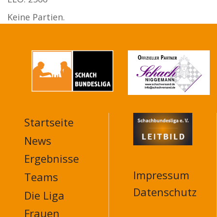
Keine Partien.
Startseite
MAIN
NAVIGATION
News
FOOTER
Ergebnisse
Impressum
Teams
Datenschutz
Die Liga
Frauen