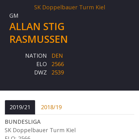
SK Doppelbauer Turm Kiel
GM
ALLAN STIG
RASMUSSEN
NATION
DEN
ELO
2566
DWZ
2539
2019/21
2018/19
BUNDESLIGA
SK Doppelbauer Turm Kiel
ELO: 2566