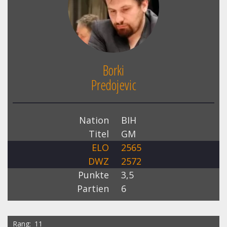
Borki
Predojevic
Nation
BIH
Titel
GM
ELO
2565
DWZ
2572
Punkte
3,5
Partien
6
Rang
11