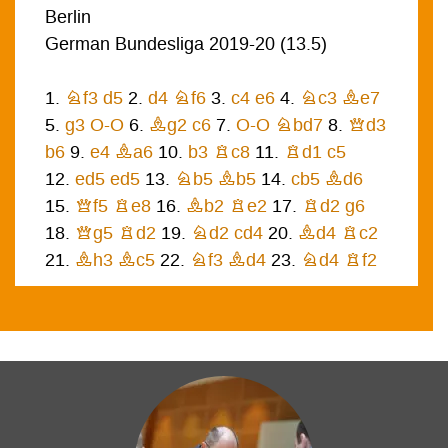
Berlin
German Bundesliga 2019-20
(
13.5
)
1.
Nf3
d5
2.
d4
Nf6
3.
c4
e6
4.
Nc3
Be7
5.
g3
O-O
6.
Bg2
c6
7.
O-O
Nbd7
8.
Qd3
b6
9.
e4
Ba6
10.
b3
Rc8
11.
Rd1
c5
12.
ed5
ed5
13.
Nb5
Bb5
14.
cb5
Bd6
15.
Qf5
Re8
16.
Bb2
Re2
17.
Rd2
g6
18.
Qg5
Rd2
19.
Nd2
cd4
20.
Bd4
Rc2
21.
Bh3
Bc5
22.
Nf3
Bd4
23.
Nd4
Rf2
24.
Re1
Nc5
25.
Bg2
Ra2
26.
Rf1
Ncd7
27.
Bd5
Qe7
28.
Bc6
Qc5
29.
Qc5
bc5
30.
Nf3
Kf8
31.
Ng5
Rb2
32.
Ra1
h6
33.
Nf3
Rb3
34.
Ra7
c4
35.
Kf2
Nc5
36.
Ke2
Nfe4
37.
Ne5
Nd6
38.
Rc7
Nd3
39.
Nd7
Kg7
40.
b6
Nb4
41.
Ba4
Rb2