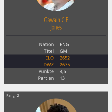
Gawain C B
Jones
Nation
ENG
Titel
GM
ELO
2652
DWZ
2675
Punkte
4,5
Partien
13
Rang
2