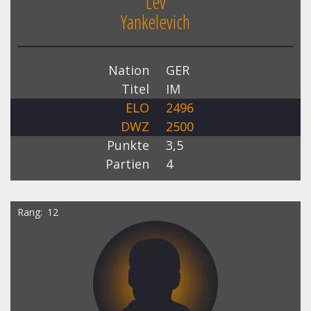
Lev
Yankelevich
Nation
GER
Titel
IM
ELO
2496
DWZ
2500
Punkte
3,5
Partien
4
Rang
12