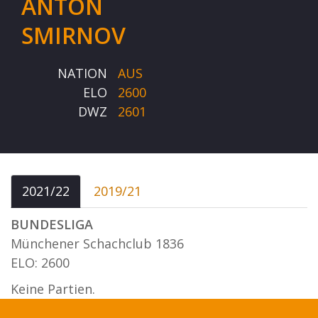
ANTON
SMIRNOV
NATION
AUS
ELO
2600
DWZ
2601
2021/22
2019/21
BUNDESLIGA
Münchener Schachclub 1836
ELO: 2600
Keine Partien.