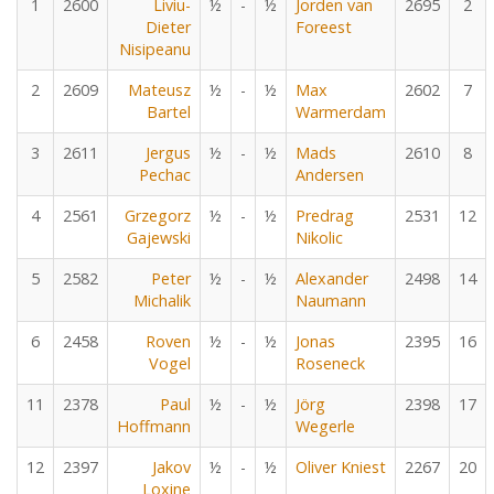
1
2600
Liviu-
½
-
½
Jorden van
2695
2
Dieter
Foreest
Nisipeanu
2
2609
Mateusz
½
-
½
Max
2602
7
Bartel
Warmerdam
3
2611
Jergus
½
-
½
Mads
2610
8
Pechac
Andersen
4
2561
Grzegorz
½
-
½
Predrag
2531
12
Gajewski
Nikolic
5
2582
Peter
½
-
½
Alexander
2498
14
Michalik
Naumann
6
2458
Roven
½
-
½
Jonas
2395
16
Vogel
Roseneck
11
2378
Paul
½
-
½
Jörg
2398
17
Hoffmann
Wegerle
12
2397
Jakov
½
-
½
Oliver Kniest
2267
20
Loxine