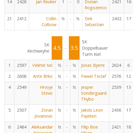
14
2428
Jari Reuker
1
-
0
Dorian
2421
16
Rogozenco
21
2412
Collin
½
-
½
Dirk
2432
17
Colbow
Sebastian
SK
SK
4.5
3.5
-
Doppelbauer
Kirchweyhe
Turm Kiel
1
2597
Velimir Ivic
½
-
½
Jonas Bjerre
2624
6
2
2608
Ante Brkic
½
-
½
Pawel Teclaf
2576
12
4
2549
Hrvoje
½
-
½
Jesper
2539
13
Stevic
Sondergaard
Thybo
5
2507
Zoran
½
-
½
Jakob Leon
2436
17
Jovanovic
Pajeken
6
2484
Aleksandar
½
-
½
Filip Boe
2421
18
Kovacevic
Olsen