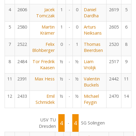
4
2606
Jacek
1
-
0
Daniel
2619
5
Tomczak
Dardha
5
2580
Martin
1
-
0
Arturs
2605
6
Krämer
Neiksans
7
2522
Felix
0
-
1
Thomas
2520
8
Blohberger
Beerdsen
8
2484
Tor Fredrik
½
-
½
Liam
2517
9
Kaasen
Vrolijk
11
2391
Max Hess
½
-
½
Valentin
2442
11
Buckels
12
2433
Emil
½
-
½
Michael
2470
14
Schmidek
Feygin
USV TU
4
4
-
SG Solingen
Dresden