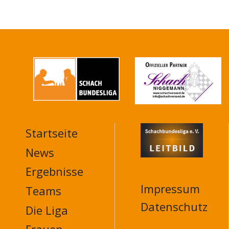
Startseite
MAIN
NAVIGATION
News
FOOTER
Ergebnisse
Impressum
Teams
Datenschutz
Die Liga