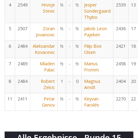
4
2549
Hrvoje
½
-
½
Jesper
2539
13
Stevic
Sondergaard
Thybo
5
2507
Zoran
½
-
½
Jakob Leon
2436
17
Jovanovic
Pajeken
6
2484
Aleksandar
½
-
½
Filip Boe
2421
18
Kovacevic
Olsen
7
2489
Mladen
½
-
½
Marius
2458
19
Palac
Fromm
8
2484
Robert
1
-
0
Magnus
2404
20
Zelcic
Arndt
11
2411
Petar
½
-
½
Keyvan
2270
22
Genov
Farokhi
Alle Ergebnisse - Runde 15