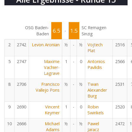
OSG Baden-
SC Remagen
6.5
1.5
-
Baden
Sinzig
2
2742
Levon Aronian
½
-
½
Vojtech
2516
Plat
5
2747
Maxime
1
-
0
Antonios
2566
Vachier-
Pavlidis
Lagrave
8
2706
Francisco
½
-
½
Twan
2531
Vallejo Pons
Alexander
Burg
9
2690
Vincent
1
-
0
Robin
2520
Keymer
Swinkels
10
2666
Michael
½
-
½
Pawel
2472
1
Adams
Jaracz