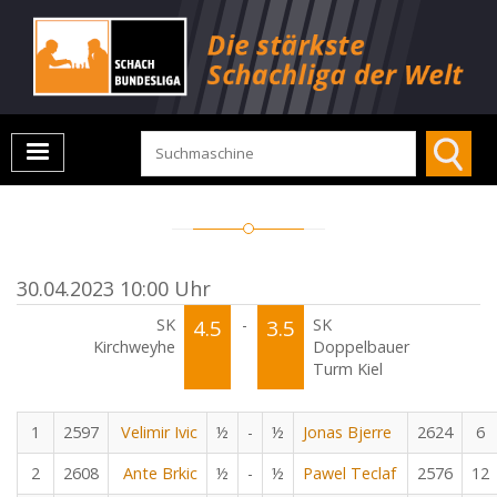
30.04.2023 10:00 Uhr
SK
4.5
-
3.5
SK
Kirchweyhe
Doppelbauer
Turm Kiel
1
2597
Velimir Ivic
½
-
½
Jonas Bjerre
2624
6
2
2608
Ante Brkic
½
-
½
Pawel Teclaf
2576
12