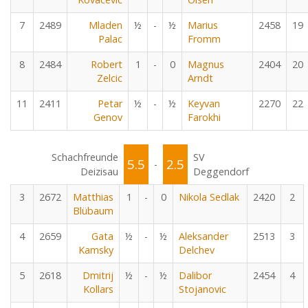
7
2489
Mladen
½
-
½
Marius
2458
19
Palac
Fromm
8
2484
Robert
1
-
0
Magnus
2404
20
Zelcic
Arndt
11
2411
Petar
½
-
½
Keyvan
2270
22
Genov
Farokhi
Schachfreunde
SV
5.5
2.5
-
Deizisau
Deggendorf
3
2672
Matthias
1
-
0
Nikola Sedlak
2420
2
Blübaum
4
2659
Gata
½
-
½
Aleksander
2513
3
Kamsky
Delchev
5
2618
Dmitrij
½
-
½
Dalibor
2454
4
Kollars
Stojanovic