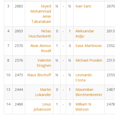
3
2683
Seyed
½
-
½
Ivan Saric
2670
Mohammad
Amin
Tabatabaei
4
2603
Niclas
0
-
1
Aleksandar
2613
Huschenbeth
Indjic
7
2570
Alvar Alonso
1
-
0
Sasa Martinovic
2552
Rosell
8
2576
Valentin
½
-
½
Michael Prusikin
2513
Dragnev
10
2473
Klaus Bischoff
½
-
½
Leonardo
2355
Costa
13
2444
Martin
0
-
1
Maximilian
2487
Lokander
Berchtenbreiter
14
2466
Linus
1
-
0
William N
2478
Johansson
Watson