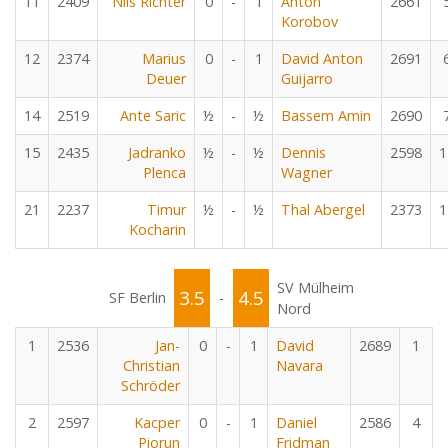
11
2409
Nils Richter
0
-
1
Anton
2661
Korobov
12
2374
Marius
0
-
1
David Anton
2691
Deuer
Guijarro
14
2519
Ante Saric
½
-
½
Bassem Amin
2690
15
2435
Jadranko
½
-
½
Dennis
2598
1
Plenca
Wagner
21
2237
Timur
½
-
½
Thal Abergel
2373
1
Kocharin
SV Mülheim
3.5
4.5
SF Berlin
-
Nord
1
2536
Jan-
0
-
1
David
2689
1
Christian
Navara
Schröder
2
2597
Kacper
0
-
1
Daniel
2586
4
Piorun
Fridman