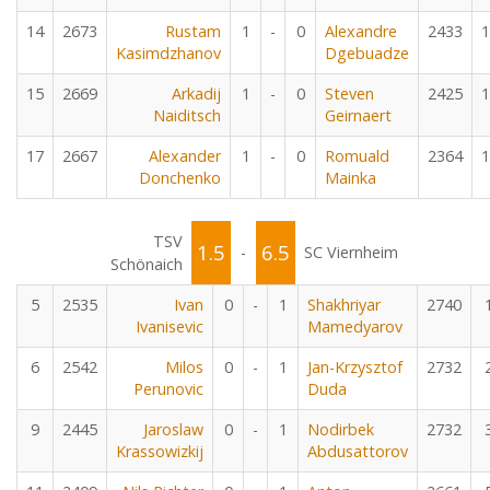
14
2673
Rustam
1
-
0
Alexandre
2433
1
Kasimdzhanov
Dgebuadze
15
2669
Arkadij
1
-
0
Steven
2425
1
Naiditsch
Geirnaert
17
2667
Alexander
1
-
0
Romuald
2364
1
Donchenko
Mainka
TSV
1.5
6.5
-
SC Viernheim
Schönaich
5
2535
Ivan
0
-
1
Shakhriyar
2740
Ivanisevic
Mamedyarov
6
2542
Milos
0
-
1
Jan-Krzysztof
2732
Perunovic
Duda
9
2445
Jaroslaw
0
-
1
Nodirbek
2732
Krassowizkij
Abdusattorov