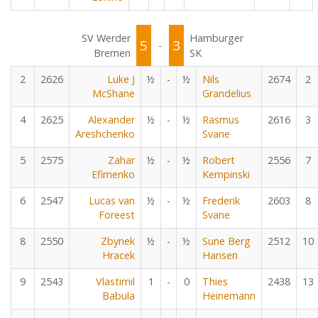
SV Werder
Hamburger
5
3
-
Bremen
SK
2
2626
Luke J
½
-
½
Nils
2674
2
McShane
Grandelius
4
2625
Alexander
½
-
½
Rasmus
2616
3
Areshchenko
Svane
5
2575
Zahar
½
-
½
Robert
2556
7
Efimenko
Kempinski
6
2547
Lucas van
½
-
½
Frederik
2603
8
Foreest
Svane
8
2550
Zbynek
½
-
½
Sune Berg
2512
10
Hracek
Hansen
9
2543
Vlastimil
1
-
0
Thies
2438
13
Babula
Heinemann