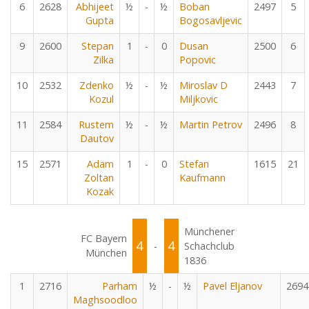
6
2628
Abhijeet
½
-
½
Boban
2497
5
Gupta
Bogosavljevic
9
2600
Stepan
1
-
0
Dusan
2500
6
Zilka
Popovic
10
2532
Zdenko
½
-
½
Miroslav D
2443
7
Kozul
Miljkovic
11
2584
Rustem
½
-
½
Martin Petrov
2496
8
Dautov
15
2571
Adam
1
-
0
Stefan
1615
21
Zoltan
Kaufmann
Kozak
Münchener
FC Bayern
4
4
-
Schachclub
München
1836
1
2716
Parham
½
-
½
Pavel Eljanov
2694
Maghsoodloo