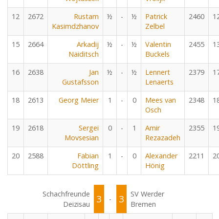
12
2672
Rustam
½
-
½
Patrick
2460
1
Kasimdzhanov
Zelbel
15
2664
Arkadij
½
-
½
Valentin
2455
1
Naiditsch
Buckels
16
2638
Jan
½
-
½
Lennert
2379
1
Gustafsson
Lenaerts
18
2613
Georg Meier
1
-
0
Mees van
2348
1
Osch
19
2618
Sergei
0
-
1
Amir
2355
1
Movsesian
Rezazadeh
20
2588
Fabian
1
-
0
Alexander
2211
2
Döttling
Hönig
Schachfreunde
SV Werder
3
3
-
Deizisau
Bremen