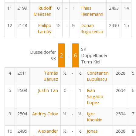
11
2199
Rudolf
0
-
1
Thies
2493
14
Meessen
Heinemann
12
2148
Philipp
½
-
½
Dorian
2430
15
Lamby
Rogozenco
SK
Düsseldorfer
2
6
-
Doppelbauer
SK
Turm Kiel
4
2611
Tamás
½
-
½
Constantin
2628
5
Bánusz
Lupulescu
5
2508
Justin Tan
0
-
1
Ivan
2604
6
Salgado
Lopez
9
2504
Andrey Orlov
½
-
½
Igor
2504
7
Khenkin
10
2495
Alexander
½
-
½
Jonas
2608
8