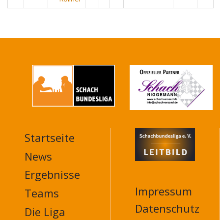
Startseite
MAIN
NAVIGATION
News
FOOTER
Ergebnisse
Impressum
Teams
Datenschutz
Die Liga