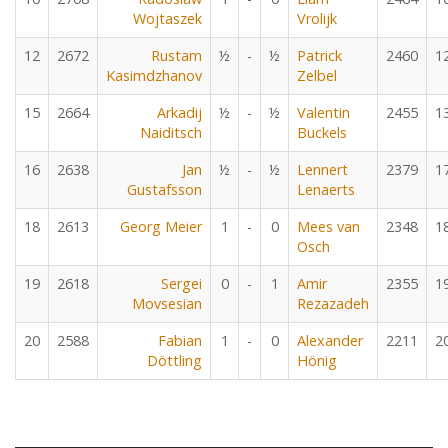
Wojtaszek
Vrolijk
12
2672
Rustam
½
-
½
Patrick
2460
1
Kasimdzhanov
Zelbel
15
2664
Arkadij
½
-
½
Valentin
2455
1
Naiditsch
Buckels
16
2638
Jan
½
-
½
Lennert
2379
1
Gustafsson
Lenaerts
18
2613
Georg Meier
1
-
0
Mees van
2348
1
Osch
19
2618
Sergei
0
-
1
Amir
2355
1
Movsesian
Rezazadeh
20
2588
Fabian
1
-
0
Alexander
2211
2
Döttling
Hönig