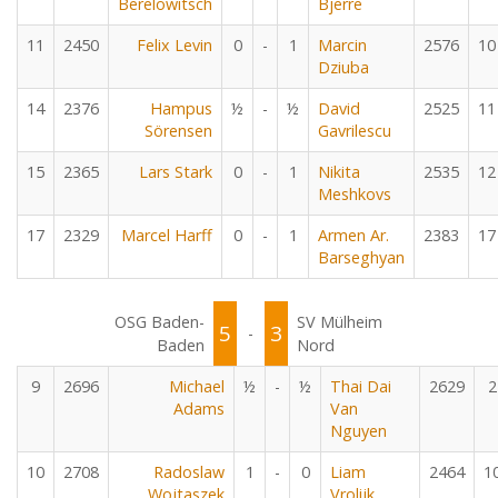
Berelowitsch
Bjerre
11
2450
Felix Levin
0
-
1
Marcin
2576
10
Dziuba
14
2376
Hampus
½
-
½
David
2525
11
Sörensen
Gavrilescu
15
2365
Lars Stark
0
-
1
Nikita
2535
12
Meshkovs
17
2329
Marcel Harff
0
-
1
Armen Ar.
2383
17
Barseghyan
OSG Baden-
SV Mülheim
5
3
-
Baden
Nord
9
2696
Michael
½
-
½
Thai Dai
2629
2
Adams
Van
Nguyen
10
2708
Radoslaw
1
-
0
Liam
2464
1
Wojtaszek
Vrolijk