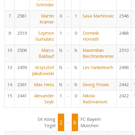
Schröder
7
2581
Martin
0
-
1
Sasa Martinovic
2546
Krämer
9
2519
Szymon
1
-
0
Dominik
2488
Gumularz
Horvath
10
2506
Marco
½
-
½
Maximilian
2510
Baldauf
Berchtenbreiter
13
2459
Krzysztof
½
-
½
Lev Yankelevich
2496
Jakubowski
14
2361
Max Hess
½
-
½
Georg Fröwis
2442
15
2441
Alexander
1
-
0
Nikola
2422
Seyb
Radovanovic
SK König
FC Bayern
2
6
-
Tegel
München