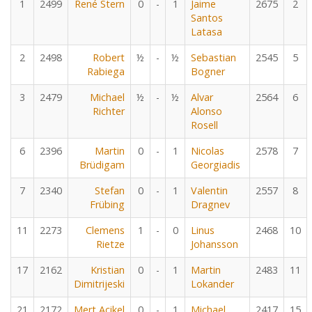
1
2499
René Stern
0
-
1
Jaime
2675
2
Santos
Latasa
2
2498
Robert
½
-
½
Sebastian
2545
5
Rabiega
Bogner
3
2479
Michael
½
-
½
Alvar
2564
6
Richter
Alonso
Rosell
6
2396
Martin
0
-
1
Nicolas
2578
7
Brüdigam
Georgiadis
7
2340
Stefan
0
-
1
Valentin
2557
8
Frübing
Dragnev
11
2273
Clemens
1
-
0
Linus
2468
10
Rietze
Johansson
17
2162
Kristian
0
-
1
Martin
2483
11
Dimitrijeski
Lokander
21
2172
Mert Acikel
0
-
1
Michael
2417
15