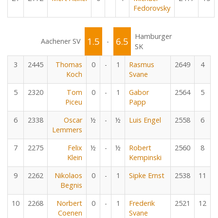
Fedorovsky
Hamburger
1.5
6.5
Aachener SV
-
SK
3
2445
Thomas
0
-
1
Rasmus
2649
4
Koch
Svane
5
2320
Tom
0
-
1
Gabor
2564
5
Piceu
Papp
6
2338
Oscar
½
-
½
Luis Engel
2558
6
Lemmers
7
2275
Felix
½
-
½
Robert
2560
8
Klein
Kempinski
9
2262
Nikolaos
0
-
1
Sipke Ernst
2538
11
Begnis
10
2268
Norbert
0
-
1
Frederik
2521
12
Coenen
Svane