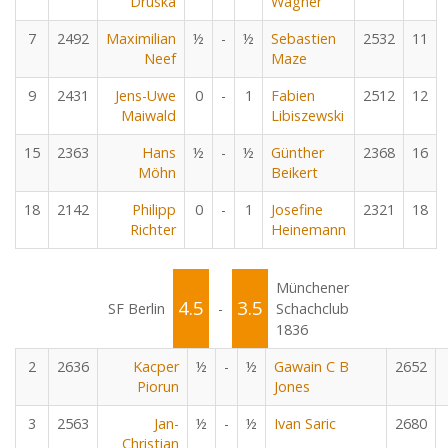
Druska
Wagner
7
2492
Maximilian
½
-
½
Sebastien
2532
11
Neef
Maze
9
2431
Jens-Uwe
0
-
1
Fabien
2512
12
Maiwald
Libiszewski
15
2363
Hans
½
-
½
Günther
2368
16
Möhn
Beikert
18
2142
Philipp
0
-
1
Josefine
2321
18
Richter
Heinemann
Münchener
4.5
3.5
SF Berlin
-
Schachclub
1836
2
2636
Kacper
½
-
½
Gawain C B
2652
Piorun
Jones
3
2563
Jan-
½
-
½
Ivan Saric
2680
Christian