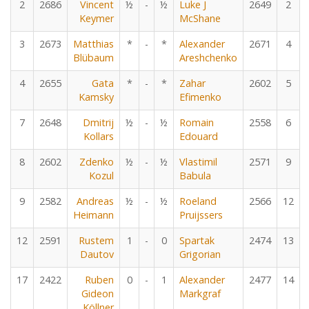
2
2686
Vincent
½
-
½
Luke J
2649
2
Keymer
McShane
3
2673
Matthias
*
-
*
Alexander
2671
4
Blübaum
Areshchenko
4
2655
Gata
*
-
*
Zahar
2602
5
Kamsky
Efimenko
7
2648
Dmitrij
½
-
½
Romain
2558
6
Kollars
Edouard
8
2602
Zdenko
½
-
½
Vlastimil
2571
9
Kozul
Babula
9
2582
Andreas
½
-
½
Roeland
2566
12
Heimann
Pruijssers
12
2591
Rustem
1
-
0
Spartak
2474
13
Dautov
Grigorian
17
2422
Ruben
0
-
1
Alexander
2477
14
Gideon
Markgraf
Köllner