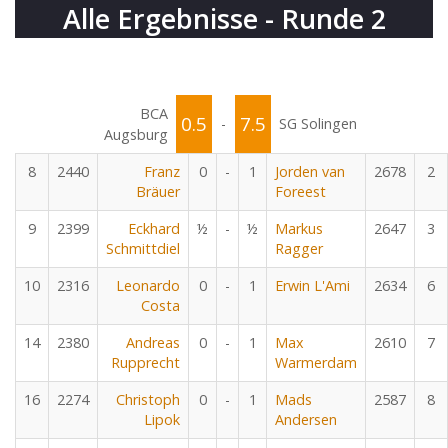
Alle Ergebnisse - Runde 2
BCA
0.5
7.5
-
SG Solingen
Augsburg
8
2440
Franz
0
-
1
Jorden van
2678
2
Bräuer
Foreest
9
2399
Eckhard
½
-
½
Markus
2647
3
Schmittdiel
Ragger
10
2316
Leonardo
0
-
1
Erwin L'Ami
2634
6
Costa
14
2380
Andreas
0
-
1
Max
2610
7
Rupprecht
Warmerdam
16
2274
Christoph
0
-
1
Mads
2587
8
Lipok
Andersen