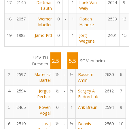
17
2145
Dietmar
0
-
1
Loek Van
2624
9
Fauth
Wely
18
2057
Werner
0
-
1
Florian
2533
13
Mueller
Handke
19
1983
Jarno Pitl
0
-
1
Jörg
2401
15
Wegerle
USV TU
2.5
5.5
-
SC Viernheim
Dresden
2
2597
Mateusz
½
-
½
Bassem
2680
6
Bartel
Amin
4
2594
Jergus
½
-
½
Sergey A.
2612
7
Pechac
Fedorchuk
5
2465
Roven
0
-
1
Arik Braun
2594
9
Vogel
6
2519
Juraj
½
-
½
Dennis
2569
10