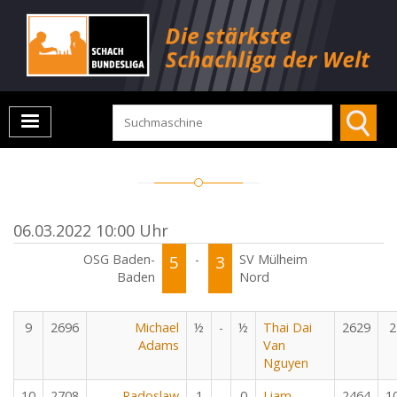
06.03.2022 10:00 Uhr
OSG Baden-
5
-
3
SV Mülheim
Baden
Nord
9
2696
Michael
½
-
½
Thai Dai
2629
2
Adams
Van
Nguyen
10
2708
Radoslaw
1
-
0
Liam
2464
1