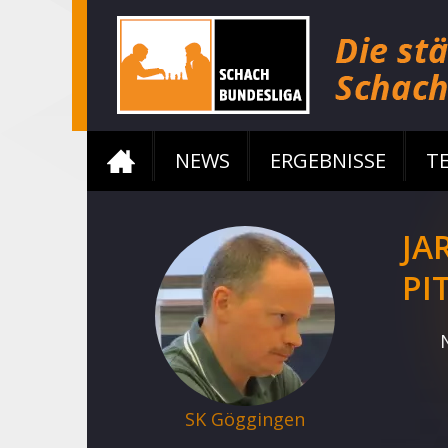
NEWS
ERGEBNISSE
T
JA
PI
SK Göggingen