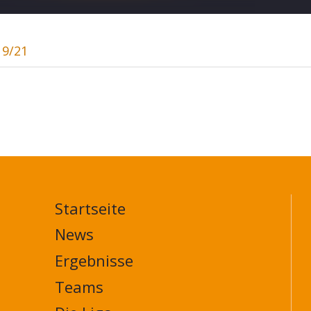
19/21
Startseite
MAIN
NAVIGATION
News
FOOTER
Ergebnisse
Teams