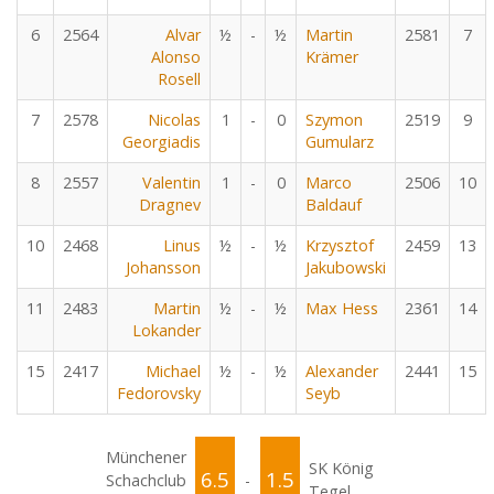
6
2564
Alvar
½
-
½
Martin
2581
7
Alonso
Krämer
Rosell
7
2578
Nicolas
1
-
0
Szymon
2519
9
Georgiadis
Gumularz
8
2557
Valentin
1
-
0
Marco
2506
10
Dragnev
Baldauf
10
2468
Linus
½
-
½
Krzysztof
2459
13
Johansson
Jakubowski
11
2483
Martin
½
-
½
Max Hess
2361
14
Lokander
15
2417
Michael
½
-
½
Alexander
2441
15
Fedorovsky
Seyb
Münchener
SK König
6.5
1.5
Schachclub
-
Tegel