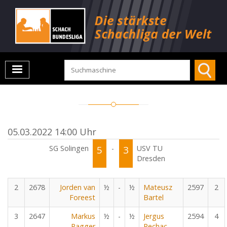
05.03.2022 14:00 Uhr
SG Solingen
5
-
3
USV TU
Dresden
2
2678
Jorden van
½
-
½
Mateusz
2597
2
Foreest
Bartel
3
2647
Markus
½
-
½
Jergus
2594
4
Ragger
Pechac