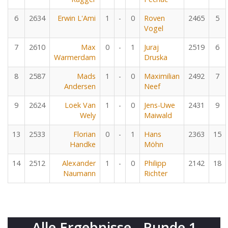
6
2634
Erwin L'Ami
1
-
0
Roven
2465
5
Vogel
7
2610
Max
0
-
1
Juraj
2519
6
Warmerdam
Druska
8
2587
Mads
1
-
0
Maximilian
2492
7
Andersen
Neef
9
2624
Loek Van
1
-
0
Jens-Uwe
2431
9
Wely
Maiwald
13
2533
Florian
0
-
1
Hans
2363
15
Handke
Möhn
14
2512
Alexander
1
-
0
Philipp
2142
18
Naumann
Richter
Alle Ergebnisse - Runde 1