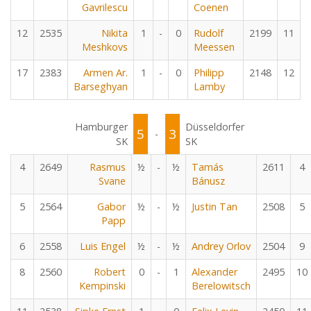
Gavrilescu
Coenen
12
2535
Nikita
1
-
0
Rudolf
2199
11
Meshkovs
Meessen
17
2383
Armen Ar.
1
-
0
Philipp
2148
12
Barseghyan
Lamby
Hamburger
Düsseldorfer
5
3
-
SK
SK
4
2649
Rasmus
½
-
½
Tamás
2611
4
Svane
Bánusz
5
2564
Gabor
½
-
½
Justin Tan
2508
5
Papp
6
2558
Luis Engel
½
-
½
Andrey Orlov
2504
9
8
2560
Robert
0
-
1
Alexander
2495
10
Kempinski
Berelowitsch