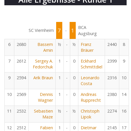
BCA
7
1
SC Viernheim
-
Augsburg
6
2680
Bassem
½
-
½
Franz
2440
8
Amin
Bräuer
7
2612
Sergey A.
1
-
0
Eckhard
2399
9
Fedorchuk
Schmittdiel
9
2594
Arik Braun
1
-
0
Leonardo
2316
10
Costa
10
2569
Dennis
1
-
0
Andreas
2380
14
Wagner
Rupprecht
11
2532
Sebastien
½
-
½
Christoph
2274
16
Maze
Lipok
12
2512
Fabien
1
-
0
Dietmar
2145
17