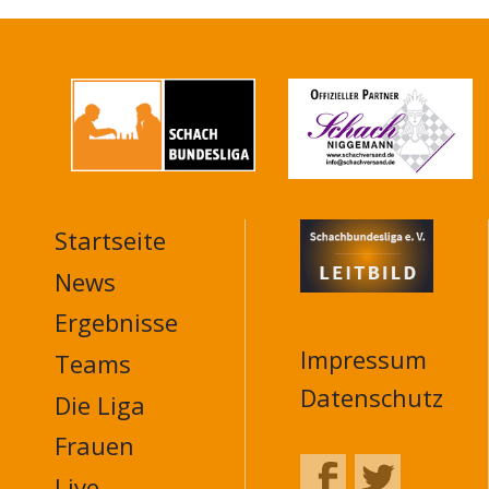
Startseite
MAIN
NAVIGATION
News
FOOTER
Ergebnisse
Impressum
Teams
Datenschutz
Die Liga
Frauen
Live