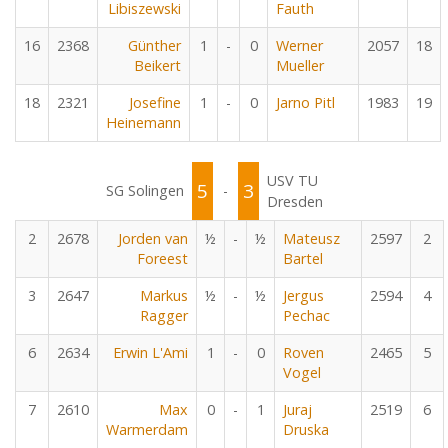
Libiszewski
Fauth
16
2368
Günther
1
-
0
Werner
2057
18
Beikert
Mueller
18
2321
Josefine
1
-
0
Jarno Pitl
1983
19
Heinemann
USV TU
5
3
SG Solingen
-
Dresden
2
2678
Jorden van
½
-
½
Mateusz
2597
2
Foreest
Bartel
3
2647
Markus
½
-
½
Jergus
2594
4
Ragger
Pechac
6
2634
Erwin L'Ami
1
-
0
Roven
2465
5
Vogel
7
2610
Max
0
-
1
Juraj
2519
6
Warmerdam
Druska