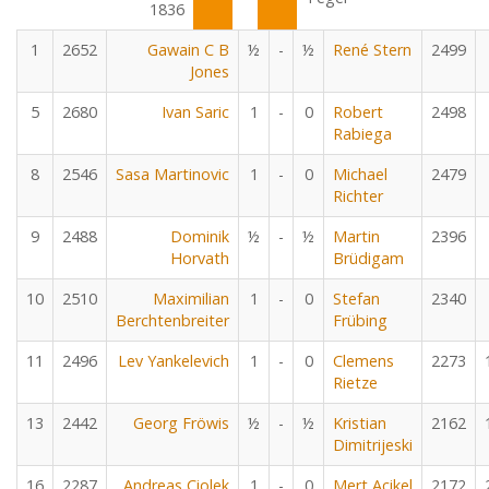
1836
1
2652
Gawain C B
½
-
½
René Stern
2499
Jones
5
2680
Ivan Saric
1
-
0
Robert
2498
Rabiega
8
2546
Sasa Martinovic
1
-
0
Michael
2479
Richter
9
2488
Dominik
½
-
½
Martin
2396
Horvath
Brüdigam
10
2510
Maximilian
1
-
0
Stefan
2340
Berchtenbreiter
Frübing
11
2496
Lev Yankelevich
1
-
0
Clemens
2273
Rietze
13
2442
Georg Fröwis
½
-
½
Kristian
2162
Dimitrijeski
16
2287
Andreas Ciolek
1
-
0
Mert Acikel
2172