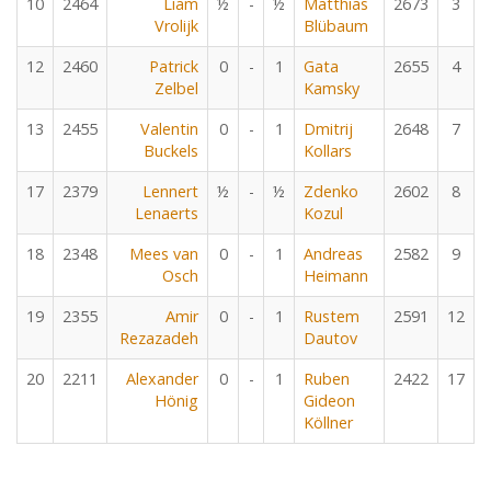
10
2464
Liam
½
-
½
Matthias
2673
3
Vrolijk
Blübaum
12
2460
Patrick
0
-
1
Gata
2655
4
Zelbel
Kamsky
13
2455
Valentin
0
-
1
Dmitrij
2648
7
Buckels
Kollars
17
2379
Lennert
½
-
½
Zdenko
2602
8
Lenaerts
Kozul
18
2348
Mees van
0
-
1
Andreas
2582
9
Osch
Heimann
19
2355
Amir
0
-
1
Rustem
2591
12
Rezazadeh
Dautov
20
2211
Alexander
0
-
1
Ruben
2422
17
Hönig
Gideon
Köllner