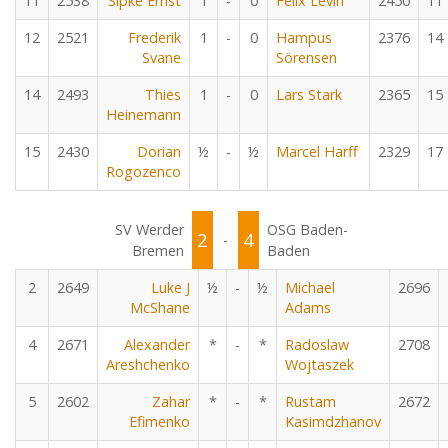
11
2538
Sipke Ernst
1
-
0
Felix Levin
2450
11
12
2521
Frederik
1
-
0
Hampus
2376
14
Svane
Sörensen
14
2493
Thies
1
-
0
Lars Stark
2365
15
Heinemann
15
2430
Dorian
½
-
½
Marcel Harff
2329
17
Rogozenco
SV Werder
OSG Baden-
2
4
-
Bremen
Baden
2
2649
Luke J
½
-
½
Michael
2696
McShane
Adams
4
2671
Alexander
*
-
*
Radoslaw
2708
Areshchenko
Wojtaszek
5
2602
Zahar
*
-
*
Rustam
2672
Efimenko
Kasimdzhanov