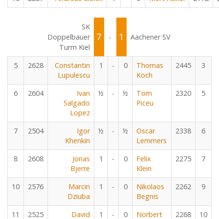
SK
7
1
Doppelbauer
-
Aachener SV
Turm Kiel
5
2628
Constantin
1
-
0
Thomas
2445
3
Lupulescu
Koch
6
2604
Ivan
½
-
½
Tom
2320
5
Salgado
Piceu
Lopez
7
2504
Igor
½
-
½
Oscar
2338
6
Khenkin
Lemmers
8
2608
Jonas
1
-
0
Felix
2275
7
Bjerre
Klein
10
2576
Marcin
1
-
0
Nikolaos
2262
9
Dziuba
Begnis
11
2525
David
1
-
0
Norbert
2268
10