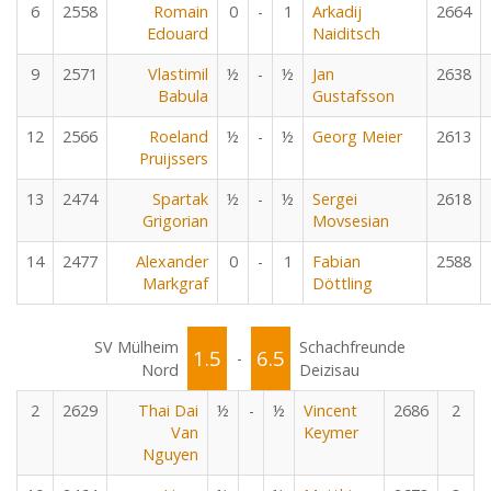
6
2558
Romain
0
-
1
Arkadij
2664
Edouard
Naiditsch
9
2571
Vlastimil
½
-
½
Jan
2638
Babula
Gustafsson
12
2566
Roeland
½
-
½
Georg Meier
2613
Pruijssers
13
2474
Spartak
½
-
½
Sergei
2618
Grigorian
Movsesian
14
2477
Alexander
0
-
1
Fabian
2588
Markgraf
Döttling
SV Mülheim
Schachfreunde
1.5
6.5
-
Nord
Deizisau
2
2629
Thai Dai
½
-
½
Vincent
2686
2
Van
Keymer
Nguyen