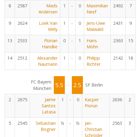
8
2587
Mads
1
-
0
Maximilian
2492
7
Andersen
Neef
9
2624
Loek Van
1
-
0
Jens-Uwe
2431
9
Wely
Maiwald
13
2533
Florian
0
-
1
Hans
2363
15
Handke
Möhn
14
2512
Alexander
1
-
0
Philipp
2142
18
Naumann
Richter
FC Bayern
5.5
2.5
-
SF Berlin
München
2
2675
Jaime
1
-
0
Kacper
2636
2
Santos
Piorun
Latasa
5
2545
Sebastian
½
-
½
Jan-
2563
3
Bogner
Christian
Schröder