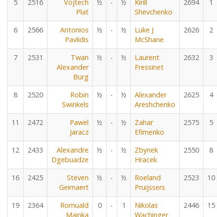
5
2516
Vojtech
½
-
½
Kirill
2694
1
Plat
Shevchenko
6
2566
Antonios
½
-
½
Luke J
2626
2
Pavlidis
McShane
7
2531
Twan
½
-
½
Laurent
2632
3
Alexander
Fressinet
Burg
8
2520
Robin
½
-
½
Alexander
2625
4
Swinkels
Areshchenko
11
2472
Pawel
½
-
½
Zahar
2575
5
Jaracz
Efimenko
12
2433
Alexandre
½
-
½
Zbynek
2550
8
Dgebuadze
Hracek
16
2425
Steven
½
-
½
Roeland
2523
10
Geirnaert
Pruijssers
19
2364
Romuald
0
-
1
Nikolas
2446
15
Mainka
Wachinger