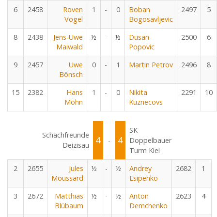
6
2458
Roven
1
-
0
Boban
2497
5
Vogel
Bogosavljevic
8
2438
Jens-Uwe
½
-
½
Dusan
2500
6
Maiwald
Popovic
9
2457
Uwe
0
-
1
Martin Petrov
2496
8
Bönsch
15
2382
Hans
1
-
0
Nikita
2291
10
Möhn
Kuznecovs
SK
Schachfreunde
4
4
-
Doppelbauer
Deizisau
Turm Kiel
2
2655
Jules
½
-
½
Andrey
2682
1
Moussard
Esipenko
3
2672
Matthias
½
-
½
Anton
2623
4
Blübaum
Demchenko