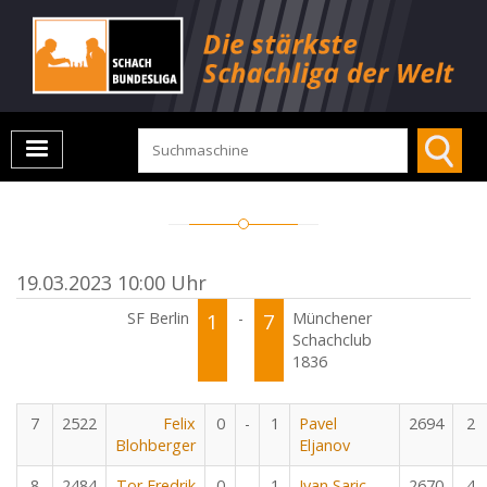
19.03.2023 10:00 Uhr
SF Berlin
1
-
7
Münchener
Schachclub
1836
7
2522
Felix
0
-
1
Pavel
2694
2
Blohberger
Eljanov
8
2484
Tor Fredrik
0
-
1
Ivan Saric
2670
4