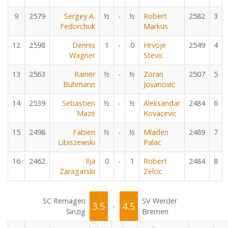
9
2579
Sergey A.
½
-
½
Robert
2582
3
Fedorchuk
Markus
12
2598
Dennis
1
-
0
Hrvoje
2549
4
Wagner
Stevic
13
2563
Rainer
½
-
½
Zoran
2507
5
Buhmann
Jovanovic
14
2539
Sebastien
½
-
½
Aleksandar
2484
6
Maze
Kovacevic
15
2498
Fabien
½
-
½
Mladen
2489
7
Libiszewski
Palac
16
2462
Ilja
0
-
1
Robert
2484
8
Zaragatski
Zelcic
SC Remagen
SV Werder
3.5
4.5
-
Sinzig
Bremen