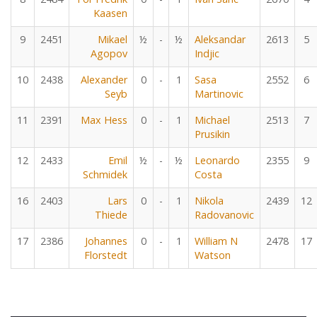
Kaasen
9
2451
Mikael
½
-
½
Aleksandar
2613
5
Agopov
Indjic
10
2438
Alexander
0
-
1
Sasa
2552
6
Seyb
Martinovic
11
2391
Max Hess
0
-
1
Michael
2513
7
Prusikin
12
2433
Emil
½
-
½
Leonardo
2355
9
Schmidek
Costa
16
2403
Lars
0
-
1
Nikola
2439
12
Thiede
Radovanovic
17
2386
Johannes
0
-
1
William N
2478
17
Florstedt
Watson