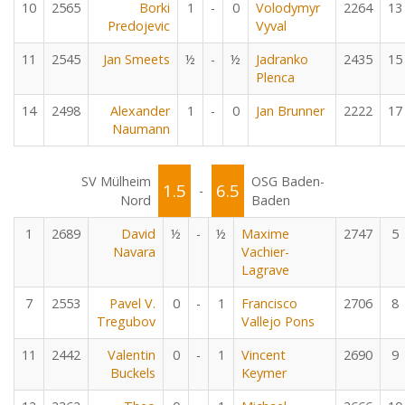
10
2565
Borki
1
-
0
Volodymyr
2264
13
Predojevic
Vyval
11
2545
Jan Smeets
½
-
½
Jadranko
2435
15
Plenca
14
2498
Alexander
1
-
0
Jan Brunner
2222
17
Naumann
SV Mülheim
OSG Baden-
1.5
6.5
-
Nord
Baden
1
2689
David
½
-
½
Maxime
2747
5
Navara
Vachier-
Lagrave
7
2553
Pavel V.
0
-
1
Francisco
2706
8
Tregubov
Vallejo Pons
11
2442
Valentin
0
-
1
Vincent
2690
9
Buckels
Keymer