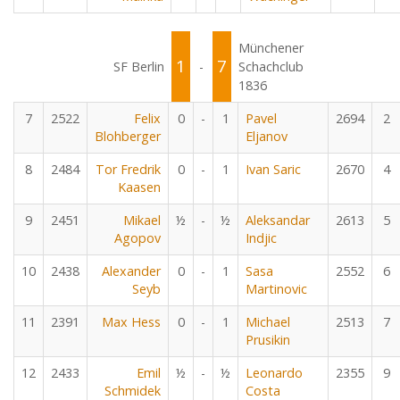
Münchener
1
7
SF Berlin
-
Schachclub
1836
7
2522
Felix
0
-
1
Pavel
2694
2
Blohberger
Eljanov
8
2484
Tor Fredrik
0
-
1
Ivan Saric
2670
4
Kaasen
9
2451
Mikael
½
-
½
Aleksandar
2613
5
Agopov
Indjic
10
2438
Alexander
0
-
1
Sasa
2552
6
Seyb
Martinovic
11
2391
Max Hess
0
-
1
Michael
2513
7
Prusikin
12
2433
Emil
½
-
½
Leonardo
2355
9
Schmidek
Costa