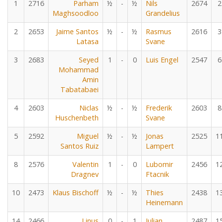
1
2716
Parham
½
-
½
Nils
2674
2
Maghsoodloo
Grandelius
2
2653
Jaime Santos
½
-
½
Rasmus
2616
3
Latasa
Svane
3
2683
Seyed
1
-
0
Luis Engel
2547
6
Mohammad
Amin
Tabatabaei
4
2603
Niclas
½
-
½
Frederik
2603
8
Huschenbeth
Svane
5
2592
Miguel
½
-
½
Jonas
2525
1
Santos Ruiz
Lampert
8
2576
Valentin
1
-
0
Lubomir
2456
1
Dragnev
Ftacnik
10
2473
Klaus Bischoff
½
-
½
Thies
2438
1
Heinemann
14
2466
Linus
0
-
1
Julian
2487
1