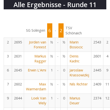
Alle Ergebnisse - Runde 11
TSV
6
2
SG Solingen
-
Schönaich
2
2695
Jorden van
½
-
½
Marin
2543
2
Foreest
Bosiocic
3
2631
Markus
½
-
½
Denis
2601
4
Ragger
Kadric
6
2645
Erwin L'Ami
1
-
0
Jaroslaw
2445
9
Krassowizkij
7
2602
Max
½
-
½
Nils Richter
2409
11
Warmerdam
9
2644
Loek Van
1
-
0
Marius
2374
12
Wely
Deuer