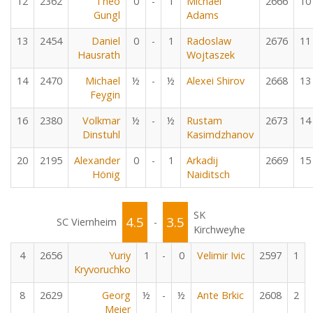
12
2362
Theo
0
-
1
Michael
2666
10
Gungl
Adams
13
2454
Daniel
0
-
1
Radoslaw
2676
11
Hausrath
Wojtaszek
14
2470
Michael
½
-
½
Alexei Shirov
2668
13
Feygin
16
2380
Volkmar
½
-
½
Rustam
2673
14
Dinstuhl
Kasimdzhanov
20
2195
Alexander
0
-
1
Arkadij
2669
15
Hönig
Naiditsch
SK
4.5
3.5
SC Viernheim
-
Kirchweyhe
4
2656
Yuriy
1
-
0
Velimir Ivic
2597
1
Kryvoruchko
8
2629
Georg
½
-
½
Ante Brkic
2608
2
Meier