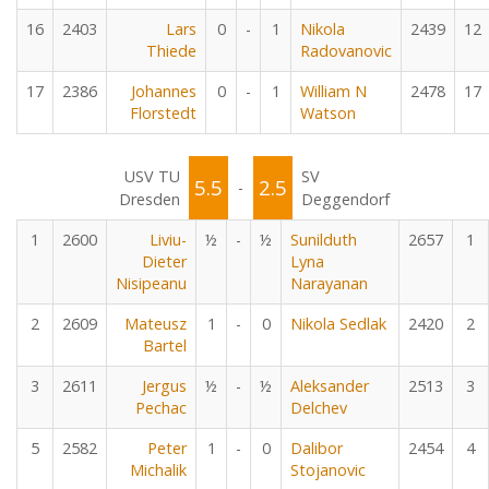
16
2403
Lars
0
-
1
Nikola
2439
12
Thiede
Radovanovic
17
2386
Johannes
0
-
1
William N
2478
17
Florstedt
Watson
USV TU
SV
5.5
2.5
-
Dresden
Deggendorf
1
2600
Liviu-
½
-
½
Sunilduth
2657
1
Dieter
Lyna
Nisipeanu
Narayanan
2
2609
Mateusz
1
-
0
Nikola Sedlak
2420
2
Bartel
3
2611
Jergus
½
-
½
Aleksander
2513
3
Pechac
Delchev
5
2582
Peter
1
-
0
Dalibor
2454
4
Michalik
Stojanovic