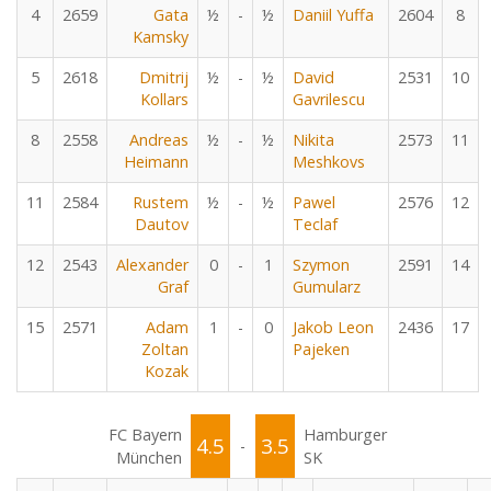
4
2659
Gata
½
-
½
Daniil Yuffa
2604
8
Kamsky
5
2618
Dmitrij
½
-
½
David
2531
10
Kollars
Gavrilescu
8
2558
Andreas
½
-
½
Nikita
2573
11
Heimann
Meshkovs
11
2584
Rustem
½
-
½
Pawel
2576
12
Dautov
Teclaf
12
2543
Alexander
0
-
1
Szymon
2591
14
Graf
Gumularz
15
2571
Adam
1
-
0
Jakob Leon
2436
17
Zoltan
Pajeken
Kozak
FC Bayern
Hamburger
4.5
3.5
-
München
SK