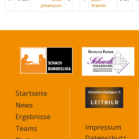
Johansson
Kramer
Startseite
MAIN
NAVIGATION
News
FOOTER
Ergebnisse
Impressum
Teams
Datenschutz