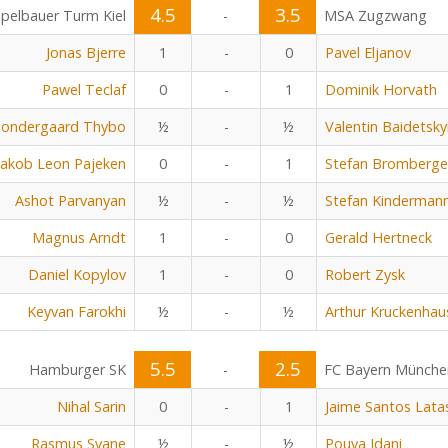
4.5
3.5
pelbauer Turm Kiel
-
MSA Zugzwang
Jonas Bjerre
1
-
0
Pavel Eljanov
Pawel Teclaf
0
-
1
Dominik Horvath
Sondergaard Thybo
½
-
½
Valentin Baidetsky
Jakob Leon Pajeken
0
-
1
Stefan Bromberge
Ashot Parvanyan
½
-
½
Stefan Kinderman
Magnus Arndt
1
-
0
Gerald Hertneck
Daniel Kopylov
1
-
0
Robert Zysk
Keyvan Farokhi
½
-
½
Arthur Kruckenhau
5.5
2.5
Hamburger SK
-
FC Bayern Münche
Nihal Sarin
0
-
1
Jaime Santos Lata
Rasmus Svane
½
-
½
Pouya Idani