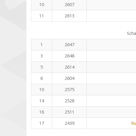
10
2607
11
2613
Scha
1
2647
3
2648
5
2614
6
2604
10
2575
14
2528
16
2511
17
2439
Ru