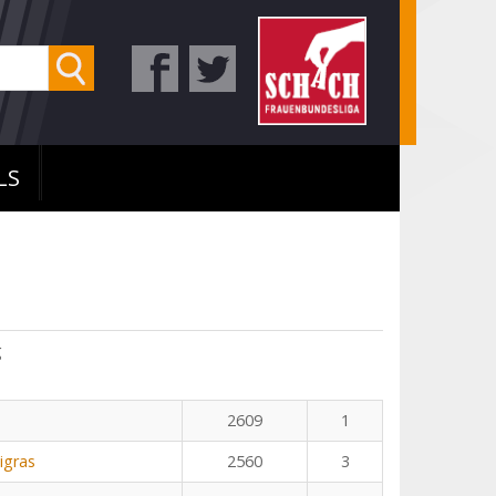
LS
g
2609
1
igras
2560
3