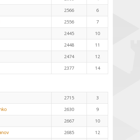
2566
6
l
2556
7
2445
10
2448
11
2474
12
2377
14
2715
3
nko
2630
9
2667
10
anov
2685
12