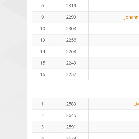
6
2319
9
2293
Johann
10
2303
13
2256
14
2268
15
2243
16
2257
1
2583
Li
2
2645
3
2591
4
2578