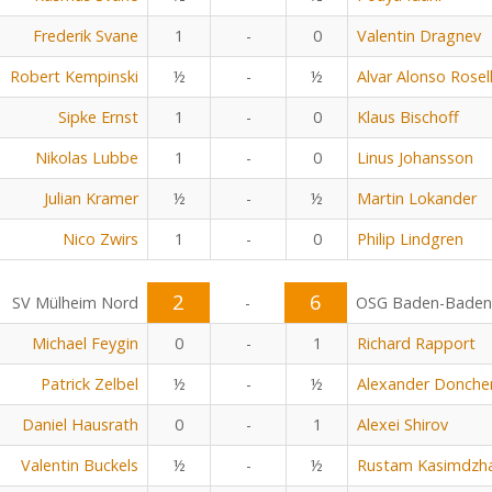
Frederik Svane
1
-
0
Valentin Dragnev
Robert Kempinski
½
-
½
Alvar Alonso Rosel
Sipke Ernst
1
-
0
Klaus Bischoff
Nikolas Lubbe
1
-
0
Linus Johansson
Julian Kramer
½
-
½
Martin Lokander
Nico Zwirs
1
-
0
Philip Lindgren
2
6
SV Mülheim Nord
-
OSG Baden-Baden
Michael Feygin
0
-
1
Richard Rapport
Patrick Zelbel
½
-
½
Alexander Donche
Daniel Hausrath
0
-
1
Alexei Shirov
Valentin Buckels
½
-
½
Rustam Kasimdzh