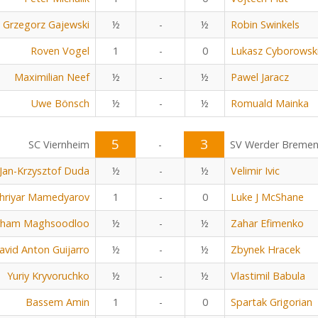
Grzegorz Gajewski
½
-
½
Robin Swinkels
Roven Vogel
1
-
0
Lukasz Cyborowsk
Maximilian Neef
½
-
½
Pawel Jaracz
Uwe Bönsch
½
-
½
Romuald Mainka
5
3
SC Viernheim
-
SV Werder Breme
Jan-Krzysztof Duda
½
-
½
Velimir Ivic
hriyar Mamedyarov
1
-
0
Luke J McShane
rham Maghsoodloo
½
-
½
Zahar Efimenko
avid Anton Guijarro
½
-
½
Zbynek Hracek
Yuriy Kryvoruchko
½
-
½
Vlastimil Babula
Bassem Amin
1
-
0
Spartak Grigorian