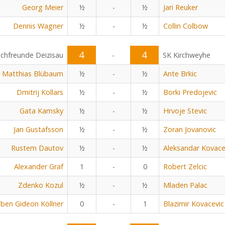
Georg Meier
½
-
½
Jari Reuker
Dennis Wagner
½
-
½
Collin Colbow
4
4
chfreunde Deizisau
-
SK Kirchweyhe
Matthias Blübaum
½
-
½
Ante Brkic
Dmitrij Kollars
½
-
½
Borki Predojevic
Gata Kamsky
½
-
½
Hrvoje Stevic
Jan Gustafsson
½
-
½
Zoran Jovanovic
Rustem Dautov
½
-
½
Aleksandar Kovace
Alexander Graf
1
-
0
Robert Zelcic
Zdenko Kozul
½
-
½
Mladen Palac
ben Gideon Köllner
0
-
1
Blazimir Kovacevic