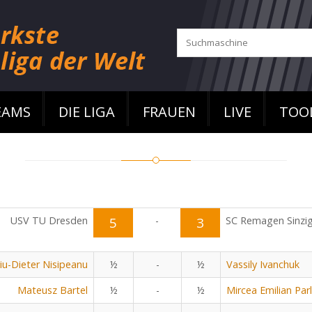
EAMS
DIE LIGA
FRAUEN
LIVE
TOO
USV TU Dresden
5
-
3
SC Remagen Sinzi
viu-Dieter Nisipeanu
½
-
½
Vassily Ivanchuk
Mateusz Bartel
½
-
½
Mircea Emilian Parl