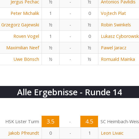
Jergus Pechac
½
-
½
Antonios Pavlidis
Peter Michalik
1
-
0
Vojtech Plat
Grzegorz Gajewski
½
-
½
Robin Swinkels
Roven Vogel
1
-
0
Lukasz Cyborowsk
Maximilian Neef
½
-
½
Pawel Jaracz
Uwe Bönsch
½
-
½
Romuald Mainka
Alle Ergebnisse - Runde 14
3.5
4.5
HSK Lister Turm
-
SC Heimbach-Wei
Jakob Pfreundt
0
-
1
Leon Livaic