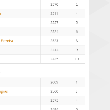
2570
2
r
2511
4
2557
5
2524
6
 Ferreira
2523
8
2414
9
2425
10
g
2609
1
igras
2560
3
2575
4
2494
5