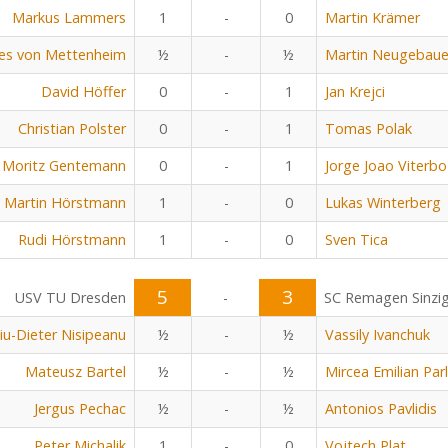
Markus Lammers
1
-
0
Martin Krämer
es von Mettenheim
½
-
½
Martin Neugebaue
David Höffer
0
-
1
Jan Krejci
Christian Polster
0
-
1
Tomas Polak
Moritz Gentemann
0
-
1
Jorge Joao Viterbo
Martin Hörstmann
1
-
0
Lukas Winterberg
Rudi Hörstmann
1
-
0
Sven Tica
5
3
USV TU Dresden
-
SC Remagen Sinzi
viu-Dieter Nisipeanu
½
-
½
Vassily Ivanchuk
Mateusz Bartel
½
-
½
Mircea Emilian Parl
Jergus Pechac
½
-
½
Antonios Pavlidis
Peter Michalik
1
-
0
Vojtech Plat