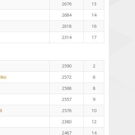
2676
13
2684
14
2618
16
2314
17
2590
2
nko
2572
6
2568
8
2557
9
li
2576
10
2380
12
2467
14