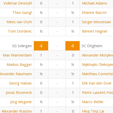
Volkmar Dinstuhl
0
-
1
Michael Adams
Theo Gungl
½
-
½
Etienne Bacrot
Mees van Osch
0
-
1
Sergei Movsesian
Tom Dordevic
½
-
½
Bennet Hagner
4
4
SG Solingen
-
SC Ötigheim
Max Warmerdam
1
-
0
Alexander Motylev
Markus Ragger
½
-
½
Mykhaylo Oleksiye
lexander Naumann
½
-
½
Matthieu Cornette
Georg Halvax
0
-
1
Erik Van den Doel
Jonas Roseneck
0
-
1
Pierre Laurent-Pao
Jörg Wegerle
½
-
½
Marco Riehle
Alexander Krastev
1
-
0
Hing Ting Lai