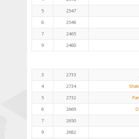
5
2547
6
2546
7
2465
9
2460
3
2733
4
2734
Shak
5
2732
Pa
6
2669
D
7
2650
9
2682