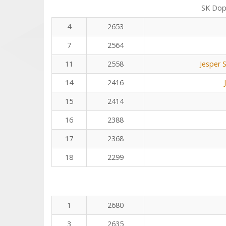
SK Dop
4
2653
7
2564
11
2558
Jesper 
14
2416
15
2414
16
2388
17
2368
18
2299
1
2680
3
2635