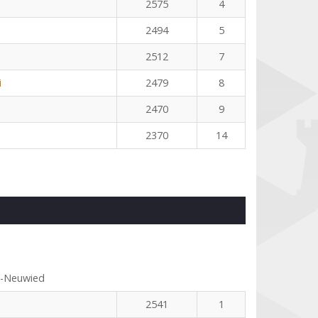
2575
4
2494
5
2512
7
i
2479
8
2470
9
2370
14
s-Neuwied
2541
1