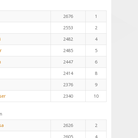
2676
1
2553
2
i
2482
4
r
2485
5
n
2447
6
2414
8
2376
9
ser
2340
10
n
sa
2626
2
2605
4