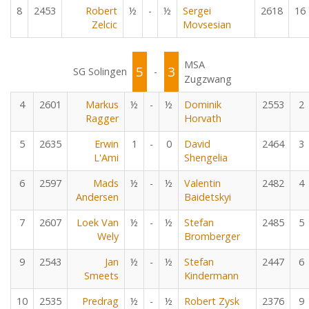
8
2453
Robert
½
-
½
Sergei
2618
16
Zelcic
Movsesian
MSA
5
3
SG Solingen
-
Zugzwang
4
2601
Markus
½
-
½
Dominik
2553
2
Ragger
Horvath
5
2635
Erwin
1
-
0
David
2464
3
L'Ami
Shengelia
6
2597
Mads
½
-
½
Valentin
2482
4
Andersen
Baidetskyi
7
2607
Loek Van
½
-
½
Stefan
2485
5
Wely
Bromberger
9
2543
Jan
½
-
½
Stefan
2447
6
Smeets
Kindermann
10
2535
Predrag
½
-
½
Robert Zysk
2376
9