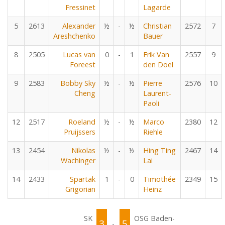
Fressinet
Lagarde
5
2613
Alexander
½
-
½
Christian
2572
7
Areshchenko
Bauer
8
2505
Lucas van
0
-
1
Erik Van
2557
9
Foreest
den Doel
9
2583
Bobby Sky
½
-
½
Pierre
2576
10
Cheng
Laurent-
Paoli
12
2517
Roeland
½
-
½
Marco
2380
12
Pruijssers
Riehle
13
2454
Nikolas
½
-
½
Hing Ting
2467
14
Wachinger
Lai
14
2433
Spartak
1
-
0
Timothée
2349
15
Grigorian
Heinz
SK
OSG Baden-
3
5
-