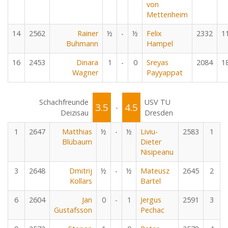
von
Mettenheim
14
2562
Rainer
½
-
½
Felix
2332
1
Buhmann
Hampel
16
2453
Dinara
1
-
0
Sreyas
2084
1
Wagner
Payyappat
Schachfreunde
USV TU
3.5
4.5
-
Deizisau
Dresden
1
2647
Matthias
½
-
½
Liviu-
2583
1
Blübaum
Dieter
Nisipeanu
3
2648
Dmitrij
½
-
½
Mateusz
2645
2
Kollars
Bartel
6
2604
Jan
0
-
1
Jergus
2591
3
Gustafsson
Pechac