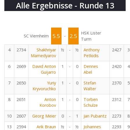
Alle Ergebnisse - Runde 13
HSK Lister
5.5
2.5
SC Viernheim
-
Turm
4
2734
Shakhriyar
½
-
½
Anthony
2427
3
Mamedyarov
Petkidis
6
2669
David Anton
1
-
0
Dennes
2420
4
Guijarro
Abel
7
2650
Yuriy
1
-
0
Stefan
2370
5
Kryvoruchko
Walter
8
2651
Anton
1
-
0
Torben
2312
7
Korobov
Schulze
10
2607
Georg Meier
0
-
1
Jan Pubantz
2273
8
13
2594
Arik Braun
½
-
½
Johannes
2293
9