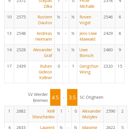
9
2572
Stepan
1
-
0
Peter
2578
4
Zilka
Michalik
10
2575
Rustem
½
-
½
Roven
2546
6
Dautov
Vogel
13
2548
Andreas
½
-
½
Jens-Uwe
2429
8
Heimann
Maiwald
14
2528
Alexander
½
-
½
Uwe
2460
9
Graf
Bönsch
17
2439
Ruben
0
-
1
Gengchun
2320
15
Gideon
Wong
Köllner
SV Werder
4.5
3.5
-
SC Ötigheim
Bremen
1
2682
Kirill
1
-
0
Alexander
2590
2
Shevchenko
Motylev
4
2633
Laurent
½
-
½
Maxime
2622
5