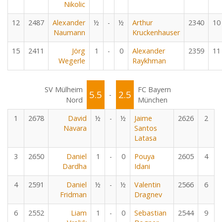
Nikolic
12
2487
Alexander
½
-
½
Arthur
2340
10
Naumann
Kruckenhauser
15
2411
Jörg
1
-
0
Alexander
2359
11
Wegerle
Raykhman
SV Mülheim
FC Bayern
5.5
2.5
-
Nord
München
1
2678
David
½
-
½
Jaime
2626
2
Navara
Santos
Latasa
3
2650
Daniel
1
-
0
Pouya
2605
4
Dardha
Idani
4
2591
Daniel
½
-
½
Valentin
2566
6
Fridman
Dragnev
6
2552
Liam
1
-
0
Sebastian
2544
9