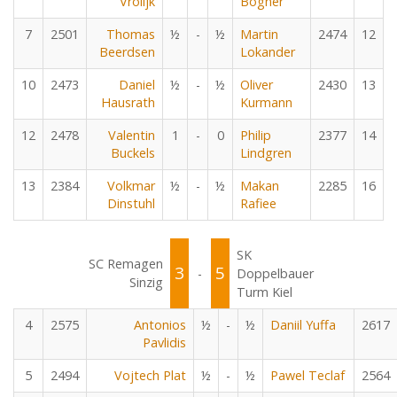
Vrolijk
Bogner
7
2501
Thomas
½
-
½
Martin
2474
12
Beerdsen
Lokander
10
2473
Daniel
½
-
½
Oliver
2430
13
Hausrath
Kurmann
12
2478
Valentin
1
-
0
Philip
2377
14
Buckels
Lindgren
13
2384
Volkmar
½
-
½
Makan
2285
16
Dinstuhl
Rafiee
SK
SC Remagen
3
5
-
Doppelbauer
Sinzig
Turm Kiel
4
2575
Antonios
½
-
½
Daniil Yuffa
2617
Pavlidis
5
2494
Vojtech Plat
½
-
½
Pawel Teclaf
2564