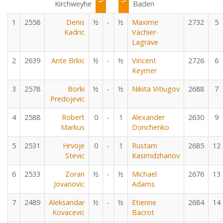
Kirchweyhe
Baden
1
2558
Denis
½
-
½
Maxime
2732
5
Kadric
Vachier-
Lagrave
2
2639
Ante Brkic
½
-
½
Vincent
2726
6
Keymer
3
2578
Borki
½
-
½
Nikita Vitiugov
2688
7
Predojevic
4
2588
Robert
0
-
1
Alexander
2630
9
Markus
Donchenko
5
2531
Hrvoje
0
-
1
Rustam
2685
12
Stevic
Kasimdzhanov
6
2533
Zoran
½
-
½
Michael
2676
13
Jovanovic
Adams
7
2489
Aleksandar
½
-
½
Etienne
2684
14
Kovacevic
Bacrot