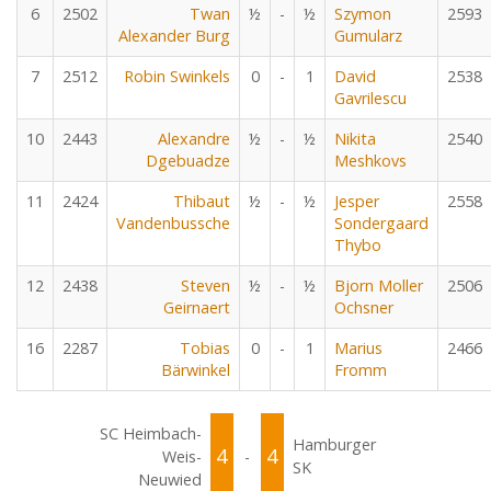
6
2502
Twan
½
-
½
Szymon
2593
Alexander Burg
Gumularz
7
2512
Robin Swinkels
0
-
1
David
2538
Gavrilescu
10
2443
Alexandre
½
-
½
Nikita
2540
Dgebuadze
Meshkovs
11
2424
Thibaut
½
-
½
Jesper
2558
Vandenbussche
Sondergaard
Thybo
12
2438
Steven
½
-
½
Bjorn Moller
2506
Geirnaert
Ochsner
16
2287
Tobias
0
-
1
Marius
2466
Bärwinkel
Fromm
SC Heimbach-
Hamburger
4
4
Weis-
-
SK
Neuwied