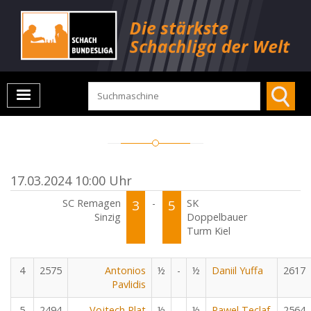
17.03.2024 10:00 Uhr
SC Remagen
3
-
5
SK
Sinzig
Doppelbauer
Turm Kiel
4
2575
Antonios
½
-
½
Daniil Yuffa
2617
Pavlidis
5
2494
Vojtech Plat
½
-
½
Pawel Teclaf
2564