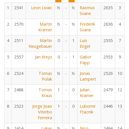
1
2541
Leon Livaic
½
-
½
Rasmus
2635
3
Svane
2
2570
Martin
½
-
½
Frederik
2636
4
Krämer
Svane
4
2511
Martin
0
-
1
Luis
2555
7
Neugebauer
Engel
5
2557
Jan Krejci
0
-
1
Gabor
2553
9
Papp
6
2524
Tomas
½
-
½
Jonas
2526
10
Polak
Lampert
7
2488
Tomas
1
-
0
Julian
2479
12
Kraus
Kramer
8
2523
Jorge Joao
1
-
0
Lubomir
2446
13
Viterbo
Ftacnik
Ferreira
9
2414
Lukas
½
-
½
Nico
2494
14