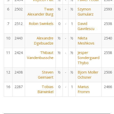
6
2502
Twan
½
-
½
Szymon
2593
Alexander Burg
Gumularz
7
2512
Robin Swinkels
0
-
1
David
2538
Gavrilescu
10
2443
Alexandre
½
-
½
Nikita
2540
Dgebuadze
Meshkovs
11
2424
Thibaut
½
-
½
Jesper
2558
Vandenbussche
Sondergaard
Thybo
12
2438
Steven
½
-
½
Bjorn Moller
2506
Geirnaert
Ochsner
16
2287
Tobias
0
-
1
Marius
2466
Bärwinkel
Fromm