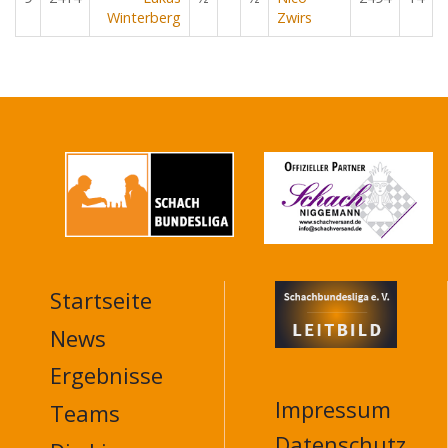
Winterberg
Zwirs
Startseite
MAIN
NAVIGATION
News
FOOTER
Ergebnisse
Impressum
Teams
Datenschutz