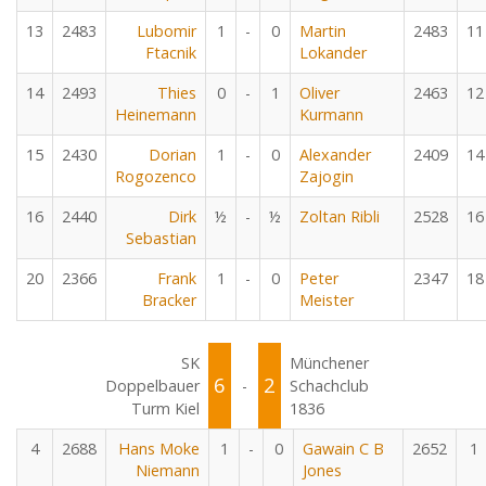
13
2483
Lubomir
1
-
0
Martin
2483
11
Ftacnik
Lokander
14
2493
Thies
0
-
1
Oliver
2463
12
Heinemann
Kurmann
15
2430
Dorian
1
-
0
Alexander
2409
14
Rogozenco
Zajogin
16
2440
Dirk
½
-
½
Zoltan Ribli
2528
16
Sebastian
20
2366
Frank
1
-
0
Peter
2347
18
Bracker
Meister
SK
Münchener
6
2
Doppelbauer
-
Schachclub
Turm Kiel
1836
4
2688
Hans Moke
1
-
0
Gawain C B
2652
1
Niemann
Jones