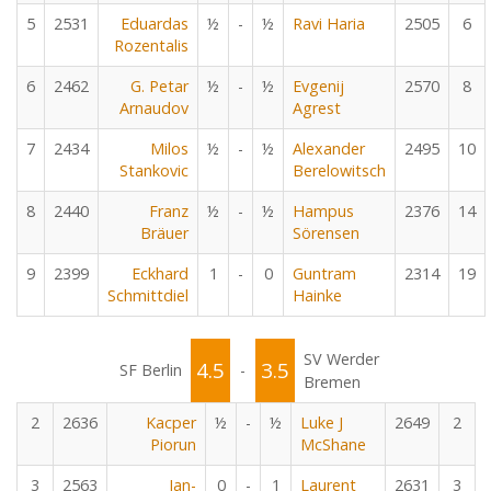
5
2531
Eduardas
½
-
½
Ravi Haria
2505
6
Rozentalis
6
2462
G. Petar
½
-
½
Evgenij
2570
8
Arnaudov
Agrest
7
2434
Milos
½
-
½
Alexander
2495
10
Stankovic
Berelowitsch
8
2440
Franz
½
-
½
Hampus
2376
14
Bräuer
Sörensen
9
2399
Eckhard
1
-
0
Guntram
2314
19
Schmittdiel
Hainke
SV Werder
4.5
3.5
SF Berlin
-
Bremen
2
2636
Kacper
½
-
½
Luke J
2649
2
Piorun
McShane
3
2563
Jan-
0
-
1
Laurent
2631
3