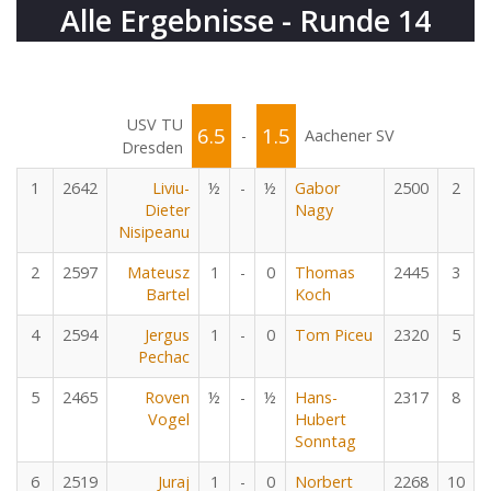
Alle Ergebnisse - Runde 14
USV TU
6.5
1.5
-
Aachener SV
Dresden
1
2642
Liviu-
½
-
½
Gabor
2500
2
Dieter
Nagy
Nisipeanu
2
2597
Mateusz
1
-
0
Thomas
2445
3
Bartel
Koch
4
2594
Jergus
1
-
0
Tom Piceu
2320
5
Pechac
5
2465
Roven
½
-
½
Hans-
2317
8
Vogel
Hubert
Sonntag
6
2519
Juraj
1
-
0
Norbert
2268
10