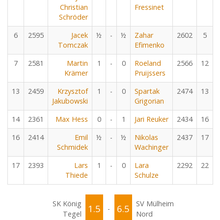
Christian
Fressinet
Schröder
6
2595
Jacek
½
-
½
Zahar
2602
5
Tomczak
Efimenko
7
2581
Martin
1
-
0
Roeland
2566
12
Krämer
Pruijssers
13
2459
Krzysztof
1
-
0
Spartak
2474
13
Jakubowski
Grigorian
14
2361
Max Hess
0
-
1
Jari Reuker
2434
16
16
2414
Emil
½
-
½
Nikolas
2437
17
Schmidek
Wachinger
17
2393
Lars
1
-
0
Lara
2292
22
Thiede
Schulze
SK König
SV Mülheim
1.5
6.5
-
Tegel
Nord