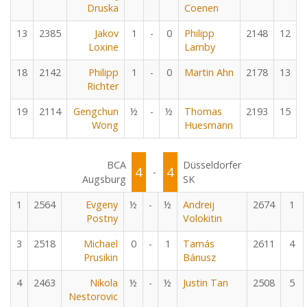
Druska
Coenen
13
2385
Jakov
1
-
0
Philipp
2148
12
Loxine
Lamby
18
2142
Philipp
1
-
0
Martin Ahn
2178
13
Richter
19
2114
Gengchun
½
-
½
Thomas
2193
15
Wong
Huesmann
BCA
Düsseldorfer
4
4
-
Augsburg
SK
1
2564
Evgeny
½
-
½
Andreij
2674
1
Postny
Volokitin
3
2518
Michael
0
-
1
Tamás
2611
4
Prusikin
Bánusz
4
2463
Nikola
½
-
½
Justin Tan
2508
5
Nestorovic