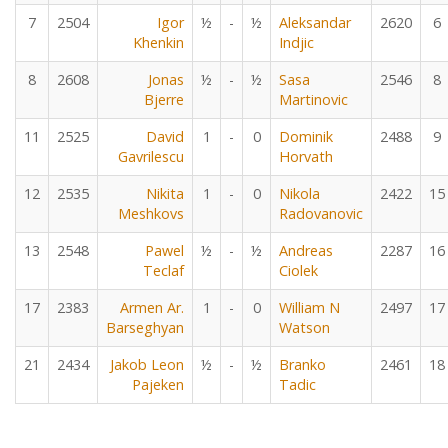
7
2504
Igor
½
-
½
Aleksandar
2620
6
Khenkin
Indjic
8
2608
Jonas
½
-
½
Sasa
2546
8
Bjerre
Martinovic
11
2525
David
1
-
0
Dominik
2488
9
Gavrilescu
Horvath
12
2535
Nikita
1
-
0
Nikola
2422
15
Meshkovs
Radovanovic
13
2548
Pawel
½
-
½
Andreas
2287
16
Teclaf
Ciolek
17
2383
Armen Ar.
1
-
0
William N
2497
17
Barseghyan
Watson
21
2434
Jakob Leon
½
-
½
Branko
2461
18
Pajeken
Tadic