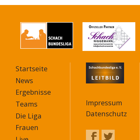
Startseite
MAIN
NAVIGATION
News
FOOTER
Ergebnisse
Impressum
Teams
Datenschutz
Die Liga
Frauen
Live