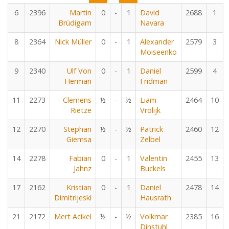
6
2396
Martin
0
-
1
David
2688
1
Brüdigam
Navara
8
2364
Nick Müller
0
-
1
Alexander
2579
3
Moiseenko
9
2340
Ulf Von
0
-
1
Daniel
2599
4
Herman
Fridman
11
2273
Clemens
½
-
½
Liam
2464
10
Rietze
Vrolijk
12
2270
Stephan
½
-
½
Patrick
2460
12
Giemsa
Zelbel
14
2278
Fabian
0
-
1
Valentin
2455
13
Jahnz
Buckels
17
2162
Kristian
0
-
1
Daniel
2478
14
Dimitrijeski
Hausrath
21
2172
Mert Acikel
½
-
½
Volkmar
2385
16
Dinstuhl