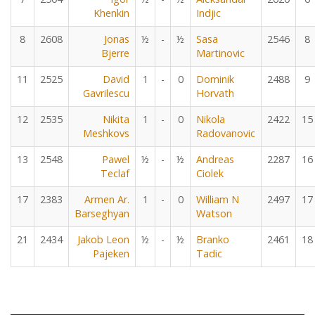
Khenkin
Indjic
8
2608
Jonas
½
-
½
Sasa
2546
8
Bjerre
Martinovic
11
2525
David
1
-
0
Dominik
2488
9
Gavrilescu
Horvath
12
2535
Nikita
1
-
0
Nikola
2422
15
Meshkovs
Radovanovic
13
2548
Pawel
½
-
½
Andreas
2287
16
Teclaf
Ciolek
17
2383
Armen Ar.
1
-
0
William N
2497
17
Barseghyan
Watson
21
2434
Jakob Leon
½
-
½
Branko
2461
18
Pajeken
Tadic