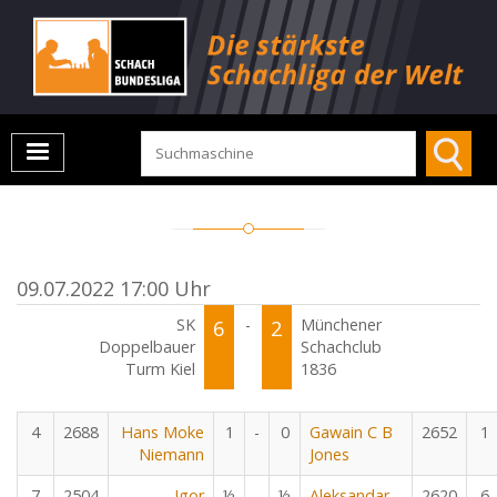
09.07.2022 17:00 Uhr
SK
6
-
2
Münchener
Doppelbauer
Schachclub
Turm Kiel
1836
4
2688
Hans Moke
1
-
0
Gawain C B
2652
1
Niemann
Jones
7
2504
Igor
½
-
½
Aleksandar
2620
6