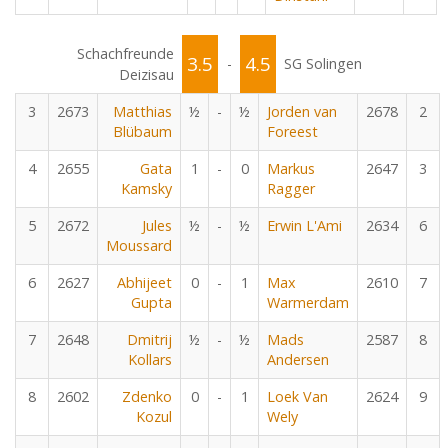
Schachfreunde
3.5
4.5
-
SG Solingen
Deizisau
3
2673
Matthias
½
-
½
Jorden van
2678
2
Blübaum
Foreest
4
2655
Gata
1
-
0
Markus
2647
3
Kamsky
Ragger
5
2672
Jules
½
-
½
Erwin L'Ami
2634
6
Moussard
6
2627
Abhijeet
0
-
1
Max
2610
7
Gupta
Warmerdam
7
2648
Dmitrij
½
-
½
Mads
2587
8
Kollars
Andersen
8
2602
Zdenko
0
-
1
Loek Van
2624
9
Kozul
Wely