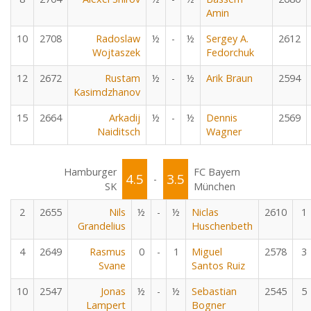
Amin
10
2708
Radoslaw
½
-
½
Sergey A.
2612
Wojtaszek
Fedorchuk
12
2672
Rustam
½
-
½
Arik Braun
2594
Kasimdzhanov
15
2664
Arkadij
½
-
½
Dennis
2569
Naiditsch
Wagner
Hamburger
FC Bayern
4.5
3.5
-
SK
München
2
2655
Nils
½
-
½
Niclas
2610
1
Grandelius
Huschenbeth
4
2649
Rasmus
0
-
1
Miguel
2578
3
Svane
Santos Ruiz
10
2547
Jonas
½
-
½
Sebastian
2545
5
Lampert
Bogner