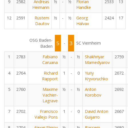
9
2582
Andreas
½
-
½
Florian
2533
13
Heimann
Handke
12
2591
Rustem
½
-
½
Georg
2424
17
Dautov
Halvax
OSG Baden-
5
3
-
SC Viernheim
Baden
1
2783
Fabiano
½
-
½
Shakhriyar
2759
Caruana
Mamedyarov
4
2764
Richard
1
-
0
Yuriy
2672
Rapport
Kryvoruchko
5
2760
Maxime
½
-
½
Anton
2692
Vachier-
Korobov
Lagrave
7
2702
Francisco
1
-
0
David Anton
2667
Vallejo Pons
Guijarro
8
2704
Alexei Shirov
½
-
½
Bassem
2680