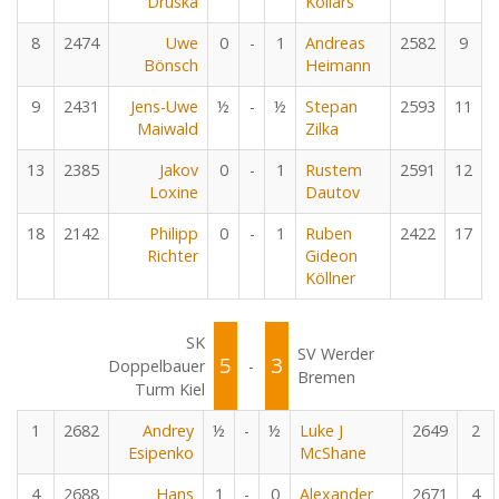
Druska
Kollars
8
2474
Uwe
0
-
1
Andreas
2582
9
Bönsch
Heimann
9
2431
Jens-Uwe
½
-
½
Stepan
2593
11
Maiwald
Zilka
13
2385
Jakov
0
-
1
Rustem
2591
12
Loxine
Dautov
18
2142
Philipp
0
-
1
Ruben
2422
17
Richter
Gideon
Köllner
SK
SV Werder
5
3
Doppelbauer
-
Bremen
Turm Kiel
1
2682
Andrey
½
-
½
Luke J
2649
2
Esipenko
McShane
4
2688
Hans
1
-
0
Alexander
2671
4