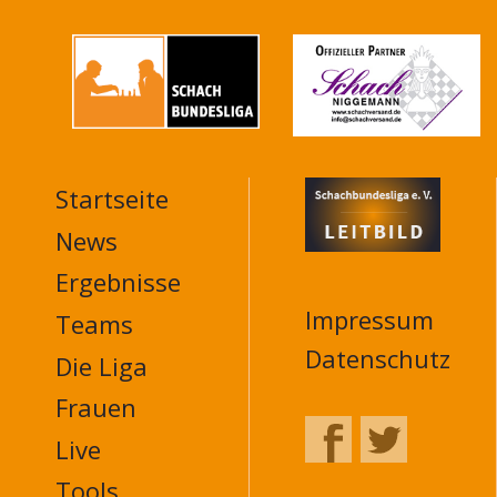
Startseite
MAIN
NAVIGATION
News
FOOTER
Ergebnisse
Impressum
Teams
Datenschutz
Die Liga
Frauen
Live
Tools