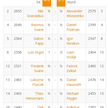
SK
Nord
2
2655
Nils
½
-
½
Alexander
2579
3
Grandelius
Moiseenko
4
2649
Rasmus
½
-
½
Daniel
2599
4
Svane
Fridman
5
2564
Gabor
½
-
½
Igor
2547
8
Papp
Novikov
6
2558
Luis Engel
1
-
0
Liam
2464
10
Vrolijk
12
2521
Frederik
½
-
½
Patrick
2460
12
Svane
Zelbel
13
2483
Lubomir
½
-
½
Daniel
2478
14
Ftacnik
Hausrath
14
2493
Thies
½
-
½
Michael
2455
15
Heinemann
Feygin
16
2440
Dirk
½
-
½
Volkmar
2385
16