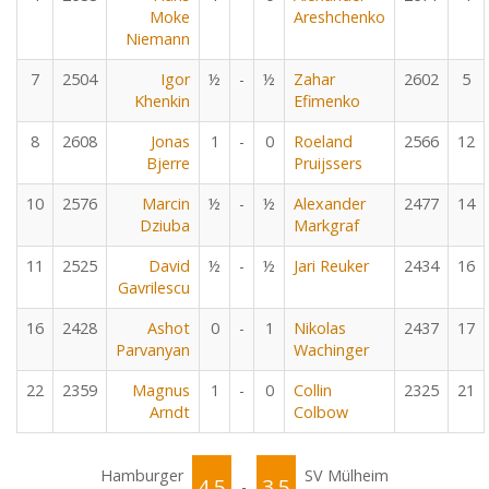
Moke
Areshchenko
Niemann
7
2504
Igor
½
-
½
Zahar
2602
5
Khenkin
Efimenko
8
2608
Jonas
1
-
0
Roeland
2566
12
Bjerre
Pruijssers
10
2576
Marcin
½
-
½
Alexander
2477
14
Dziuba
Markgraf
11
2525
David
½
-
½
Jari Reuker
2434
16
Gavrilescu
16
2428
Ashot
0
-
1
Nikolas
2437
17
Parvanyan
Wachinger
22
2359
Magnus
1
-
0
Collin
2325
21
Arndt
Colbow
Hamburger
SV Mülheim
4.5
3.5
-