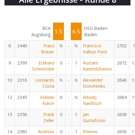
BCA
OSG Baden-
1.5
6.5
-
Augsburg
Baden
8
2440
Franz
½
-
½
Francisco
2702
Bräuer
Vallejo Pons
9
2399
Eckhard
0
-
1
Rustam
2672
1
Schmittdiel
Kasimdzhanov
10
2316
Leonardo
½
-
½
Alexander
2640
1
Costa
Donchenko
12
2345
Velislav
½
-
½
Arkadij
2664
1
Kukov
Naiditsch
13
2356
Frank
0
-
1
Jan
2638
1
Zeller
Gustafsson
14
2380
Andreas
0
-
1
Etienne
2656
1