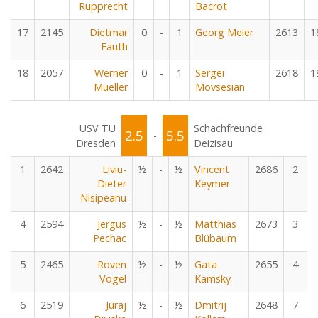
Rupprecht
Bacrot
17
2145
Dietmar
0
-
1
Georg Meier
2613
1
Fauth
18
2057
Werner
0
-
1
Sergei
2618
1
Mueller
Movsesian
USV TU
Schachfreunde
2.5
5.5
-
Dresden
Deizisau
1
2642
Liviu-
½
-
½
Vincent
2686
2
Dieter
Keymer
Nisipeanu
4
2594
Jergus
½
-
½
Matthias
2673
3
Pechac
Blübaum
5
2465
Roven
½
-
½
Gata
2655
4
Vogel
Kamsky
6
2519
Juraj
½
-
½
Dmitrij
2648
7