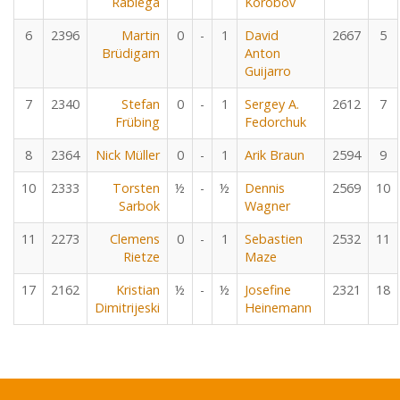
Rabiega
Korobov
6
2396
Martin
0
-
1
David
2667
5
Brüdigam
Anton
Guijarro
7
2340
Stefan
0
-
1
Sergey A.
2612
7
Frübing
Fedorchuk
8
2364
Nick Müller
0
-
1
Arik Braun
2594
9
10
2333
Torsten
½
-
½
Dennis
2569
10
Sarbok
Wagner
11
2273
Clemens
0
-
1
Sebastien
2532
11
Rietze
Maze
17
2162
Kristian
½
-
½
Josefine
2321
18
Dimitrijeski
Heinemann