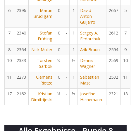
6
2396
Martin
0
-
1
David
2667
5
Brüdigam
Anton
Guijarro
7
2340
Stefan
0
-
1
Sergey A.
2612
7
Frübing
Fedorchuk
8
2364
Nick Müller
0
-
1
Arik Braun
2594
9
10
2333
Torsten
½
-
½
Dennis
2569
10
Sarbok
Wagner
11
2273
Clemens
0
-
1
Sebastien
2532
11
Rietze
Maze
17
2162
Kristian
½
-
½
Josefine
2321
18
Dimitrijeski
Heinemann
Alle Ergebnisse - Runde 8