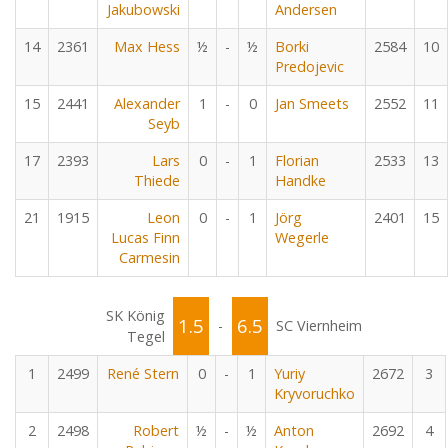
Jakubowski
Andersen
14
2361
Max Hess
½
-
½
Borki
2584
10
Predojevic
15
2441
Alexander
1
-
0
Jan Smeets
2552
11
Seyb
17
2393
Lars
0
-
1
Florian
2533
13
Thiede
Handke
21
1915
Leon
0
-
1
Jörg
2401
15
Lucas Finn
Wegerle
Carmesin
SK König
1.5
6.5
-
SC Viernheim
Tegel
1
2499
René Stern
0
-
1
Yuriy
2672
3
Kryvoruchko
2
2498
Robert
½
-
½
Anton
2692
4