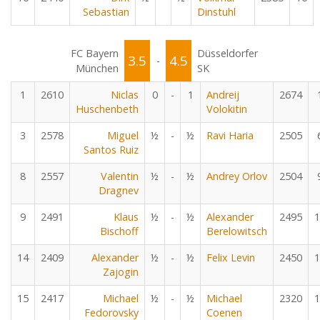
Sebastian
Dinstuhl
FC Bayern
Düsseldorfer
3.5
4.5
-
München
SK
1
2610
Niclas
0
-
1
Andreij
2674
Huschenbeth
Volokitin
3
2578
Miguel
½
-
½
Ravi Haria
2505
Santos Ruiz
8
2557
Valentin
½
-
½
Andrey Orlov
2504
Dragnev
9
2491
Klaus
½
-
½
Alexander
2495
1
Bischoff
Berelowitsch
14
2409
Alexander
½
-
½
Felix Levin
2450
1
Zajogin
15
2417
Michael
½
-
½
Michael
2320
1
Fedorovsky
Coenen