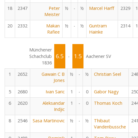
18
2347
Peter
½
-
½
Marcel Harff
2329
1
Meister
20
2332
Makan
½
-
½
Guntram
2314
1
Rafiee
Hainke
Münchener
6.5
1.5
Schachclub
-
Aachener SV
1836
1
2652
Gawain C B
½
-
½
Christian Seel
24
Jones
5
2680
Ivan Saric
1
-
0
Gabor Nagy
25
6
2620
Aleksandar
1
-
0
Thomas Koch
24
Indjic
8
2546
Sasa Martinovic
½
-
½
Thibaut
24
Vandenbussche