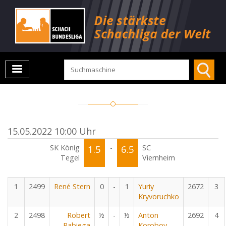
15.05.2022 10:00 Uhr
SK König
1.5
-
6.5
SC
Tegel
Viernheim
1
2499
René Stern
0
-
1
Yuriy
2672
3
Kryvoruchko
2
2498
Robert
½
-
½
Anton
2692
4
Rabiega
Korobov