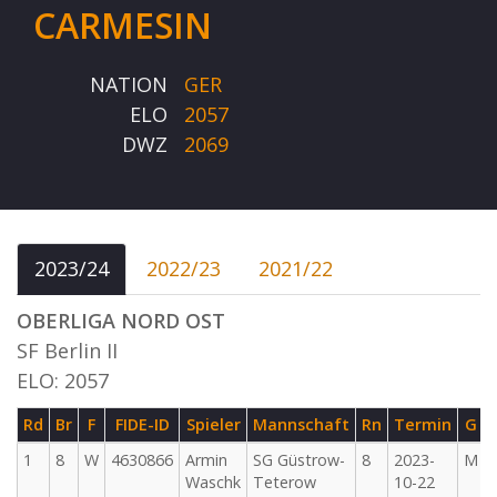
CARMESIN
NATION
GER
ELO
2057
DWZ
2069
2023/24
2022/23
2021/22
OBERLIGA NORD OST
SF Berlin II
ELO: 2057
Rd
Br
F
FIDE-ID
Spieler
Mannschaft
Rn
Termin
G
1
8
W
4630866
Armin
SG Güstrow-
8
2023-
M
Waschk
Teterow
10-22