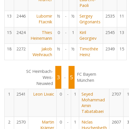
Paoli
13
2446
Lubomir
½
-
½
Sergey
2535
11
Ftacnik
Grigoriants
15
2424
Thies
0
-
1
Kiril
2545
13
Heinemann
Georgiev
18
2272
Jakob
½
-
½
Timothée
2349
15
Weihrauch
Heinz
SC Heimbach-
FC Bayern
3
5
Weis-
-
München
Neuwied
1
2541
Leon Livaic
0
-
1
Seyed
2707
Mohammad
Amin
Tabatabaei
2
2570
Martin
0
-
1
Niclas
2607
Krämer
Huschenbeth