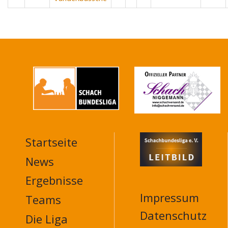
Startseite
MAIN
NAVIGATION
News
FOOTER
Ergebnisse
Impressum
Teams
Datenschutz
Die Liga