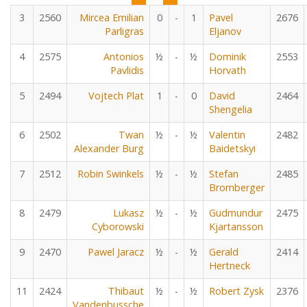
3
2560
Mircea Emilian
0
-
1
Pavel
2676
Parligras
Eljanov
4
2575
Antonios
½
-
½
Dominik
2553
Pavlidis
Horvath
5
2494
Vojtech Plat
1
-
0
David
2464
Shengelia
6
2502
Twan
½
-
½
Valentin
2482
Alexander Burg
Baidetskyi
7
2512
Robin Swinkels
½
-
½
Stefan
2485
Bromberger
8
2479
Lukasz
½
-
½
Gudmundur
2475
Cyborowski
Kjartansson
9
2470
Pawel Jaracz
½
-
½
Gerald
2414
Hertneck
11
2424
Thibaut
½
-
½
Robert Zysk
2376
Vandenbussche