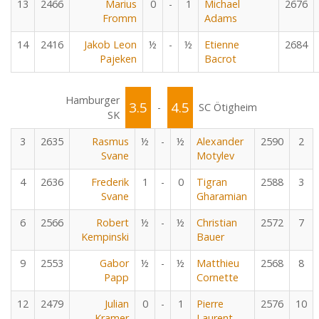
13
2466
Marius
0
-
1
Michael
2676
Fromm
Adams
14
2416
Jakob Leon
½
-
½
Etienne
2684
Pajeken
Bacrot
Hamburger
3.5
4.5
-
SC Ötigheim
SK
3
2635
Rasmus
½
-
½
Alexander
2590
2
Svane
Motylev
4
2636
Frederik
1
-
0
Tigran
2588
3
Svane
Gharamian
6
2566
Robert
½
-
½
Christian
2572
7
Kempinski
Bauer
9
2553
Gabor
½
-
½
Matthieu
2568
8
Papp
Cornette
12
2479
Julian
0
-
1
Pierre
2576
10
Kramer
Laurent-