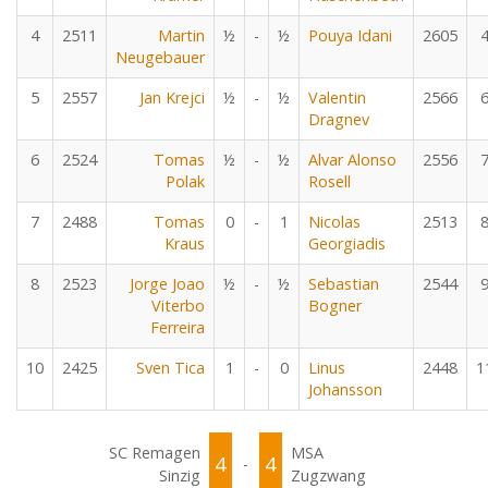
4
2511
Martin
½
-
½
Pouya Idani
2605
Neugebauer
5
2557
Jan Krejci
½
-
½
Valentin
2566
Dragnev
6
2524
Tomas
½
-
½
Alvar Alonso
2556
Polak
Rosell
7
2488
Tomas
0
-
1
Nicolas
2513
Kraus
Georgiadis
8
2523
Jorge Joao
½
-
½
Sebastian
2544
Viterbo
Bogner
Ferreira
10
2425
Sven Tica
1
-
0
Linus
2448
1
Johansson
SC Remagen
MSA
4
4
-
Sinzig
Zugzwang