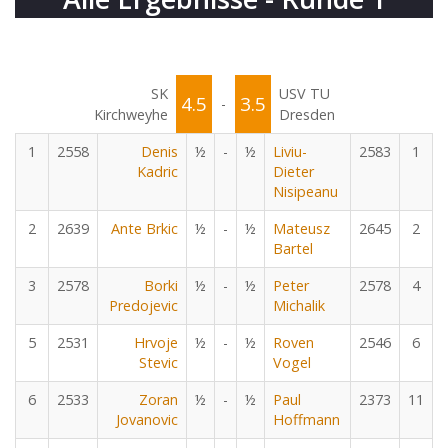
SK
USV TU
4.5
3.5
-
Kirchweyhe
Dresden
1
2558
Denis
½
-
½
Liviu-
2583
1
Kadric
Dieter
Nisipeanu
2
2639
Ante Brkic
½
-
½
Mateusz
2645
2
Bartel
3
2578
Borki
½
-
½
Peter
2578
4
Predojevic
Michalik
5
2531
Hrvoje
½
-
½
Roven
2546
6
Stevic
Vogel
6
2533
Zoran
½
-
½
Paul
2373
11
Jovanovic
Hoffmann