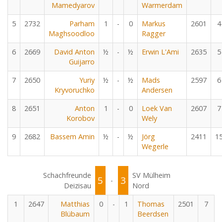
Mamedyarov
Warmerdam
5
2732
Parham
1
-
0
Markus
2601
4
Maghsoodloo
Ragger
6
2669
David Anton
½
-
½
Erwin L'Ami
2635
5
Guijarro
7
2650
Yuriy
½
-
½
Mads
2597
6
Kryvoruchko
Andersen
8
2651
Anton
1
-
0
Loek Van
2607
7
Korobov
Wely
9
2682
Bassem Amin
½
-
½
Jörg
2411
1
Wegerle
Schachfreunde
SV Mülheim
5
3
-
Deizisau
Nord
1
2647
Matthias
0
-
1
Thomas
2501
7
Blübaum
Beerdsen