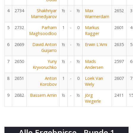
4
2734
Shakhriyar
½
-
½
Max
2652
3
Mamedyarov
Warmerdam
5
2732
Parham
1
-
0
Markus
2601
4
Maghsoodloo
Ragger
6
2669
David Anton
½
-
½
Erwin L'Ami
2635
5
Guijarro
7
2650
Yuriy
½
-
½
Mads
2597
6
Kryvoruchko
Andersen
8
2651
Anton
1
-
0
Loek Van
2607
7
Korobov
Wely
9
2682
Bassem Amin
½
-
½
Jörg
2411
1
Wegerle
Alle Ergebnisse - Runde 1