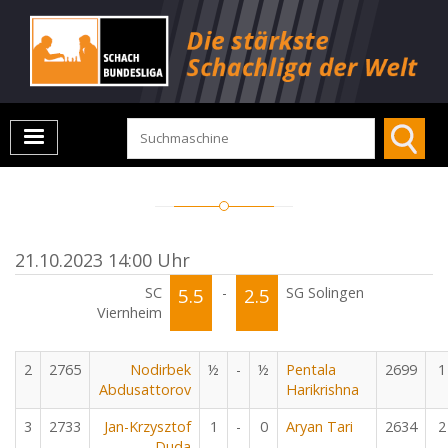
21.10.2023 14:00 Uhr
SC
5.5
-
2.5
SG Solingen
Viernheim
2
2765
Nodirbek
½
-
½
Pentala
2699
1
Abdusattorov
Harikrishna
3
2733
Jan-Krzysztof
1
-
0
Aryan Tari
2634
2
Duda