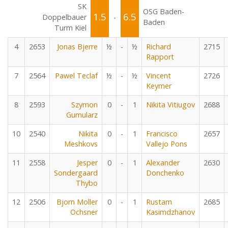
SK
OSG Baden-
1.5
6.5
Doppelbauer
-
Baden
Turm Kiel
4
2653
Jonas Bjerre
½
-
½
Richard
2715
Rapport
7
2564
Pawel Teclaf
½
-
½
Vincent
2726
Keymer
8
2593
Szymon
0
-
1
Nikita Vitiugov
2688
Gumularz
10
2540
Nikita
0
-
1
Francisco
2657
Meshkovs
Vallejo Pons
11
2558
Jesper
0
-
1
Alexander
2630
Sondergaard
Donchenko
Thybo
12
2506
Bjorn Moller
0
-
1
Rustam
2685
Ochsner
Kasimdzhanov