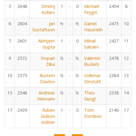
3
2648
Dmitrij
1
-
0
Michael
2454
8
Kollars
Feygin
6
2604
Jan
½
-
½
Daniel
2473
10
Gustafsson
Hausrath
7
2601
Abhijeet
1
-
0
Mihail
2427
11
Gupta
Saltaev
9
2572
Stepan
½
-
½
Valentin
2478
12
Zilka
Buckels
10
2575
Rustem
½
-
½
Volkmar
2384
13
Dautov
Dinstuhl
13
2548
Andreas
½
-
½
Theo
2338
14
Heimann
Gungl
17
2439
Ruben
1
-
0
Tom
2140
17
Gideon
Dordevic
Köllner