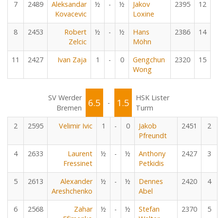
7
2489
Aleksandar
½
-
½
Jakov
2395
12
Kovacevic
Loxine
8
2453
Robert
½
-
½
Hans
2386
14
Zelcic
Möhn
11
2427
Ivan Zaja
1
-
0
Gengchun
2320
15
Wong
SV Werder
HSK Lister
6.5
1.5
-
Bremen
Turm
2
2595
Velimir Ivic
1
-
0
Jakob
2451
2
Pfreundt
4
2633
Laurent
½
-
½
Anthony
2427
3
Fressinet
Petkidis
5
2613
Alexander
½
-
½
Dennes
2420
4
Areshchenko
Abel
6
2568
Zahar
½
-
½
Stefan
2370
5