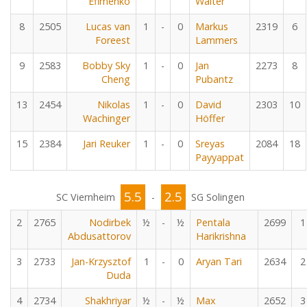
Efimenko
Walter
8
2505
Lucas van
1
-
0
Markus
2319
6
Foreest
Lammers
9
2583
Bobby Sky
1
-
0
Jan
2273
8
Cheng
Pubantz
13
2454
Nikolas
1
-
0
David
2303
10
Wachinger
Höffer
15
2384
Jari Reuker
1
-
0
Sreyas
2084
18
Payyappat
5.5
2.5
SC Viernheim
-
SG Solingen
2
2765
Nodirbek
½
-
½
Pentala
2699
1
Abdusattorov
Harikrishna
3
2733
Jan-Krzysztof
1
-
0
Aryan Tari
2634
2
Duda
4
2734
Shakhriyar
½
-
½
Max
2652
3