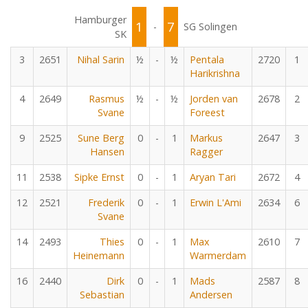
Hamburger
1
7
-
SG Solingen
SK
3
2651
Nihal Sarin
½
-
½
Pentala
2720
1
Harikrishna
4
2649
Rasmus
½
-
½
Jorden van
2678
2
Svane
Foreest
9
2525
Sune Berg
0
-
1
Markus
2647
3
Hansen
Ragger
11
2538
Sipke Ernst
0
-
1
Aryan Tari
2672
4
12
2521
Frederik
0
-
1
Erwin L'Ami
2634
6
Svane
14
2493
Thies
0
-
1
Max
2610
7
Heinemann
Warmerdam
16
2440
Dirk
0
-
1
Mads
2587
8
Sebastian
Andersen