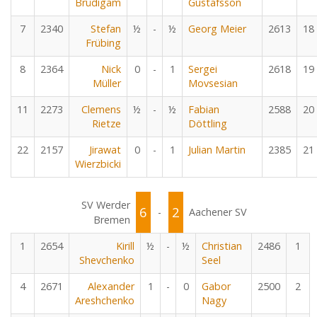
Brüdigam
Gustafsson
7
2340
Stefan
½
-
½
Georg Meier
2613
18
Frübing
8
2364
Nick
0
-
1
Sergei
2618
19
Müller
Movsesian
11
2273
Clemens
½
-
½
Fabian
2588
20
Rietze
Döttling
22
2157
Jirawat
0
-
1
Julian Martin
2385
21
Wierzbicki
SV Werder
6
2
-
Aachener SV
Bremen
1
2654
Kirill
½
-
½
Christian
2486
1
Shevchenko
Seel
4
2671
Alexander
1
-
0
Gabor
2500
2
Areshchenko
Nagy