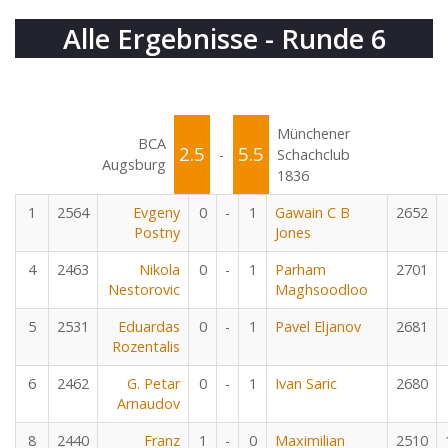
Alle Ergebnisse - Runde 6
Münchener
BCA
2.5
5.5
-
Schachclub
Augsburg
1836
1
2564
Evgeny
0
-
1
Gawain C B
2652
Postny
Jones
4
2463
Nikola
0
-
1
Parham
2701
Nestorovic
Maghsoodloo
5
2531
Eduardas
0
-
1
Pavel Eljanov
2681
Rozentalis
6
2462
G. Petar
0
-
1
Ivan Saric
2680
Arnaudov
8
2440
Franz
1
-
0
Maximilian
2510