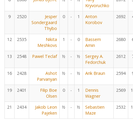
Kryvoruchko
9
2520
Jesper
0
-
1
Anton
2692
Sondergaard
Korobov
Thybo
12
2535
Nikita
1
-
0
Bassem
2680
Meshkovs
Amin
13
2548
Pawel Teclaf
½
-
½
Sergey A.
2612
Fedorchuk
16
2428
Ashot
½
-
½
Arik Braun
2594
Parvanyan
19
2401
Filip Boe
0
-
1
Dennis
2569
1
Olsen
Wagner
21
2434
Jakob Leon
½
-
½
Sebastien
2532
1
Pajeken
Maze