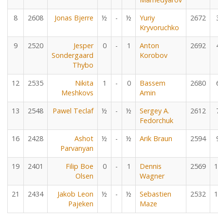
8
2608
Jonas Bjerre
½
-
½
Yuriy
2672
Kryvoruchko
9
2520
Jesper
0
-
1
Anton
2692
Sondergaard
Korobov
Thybo
12
2535
Nikita
1
-
0
Bassem
2680
Meshkovs
Amin
13
2548
Pawel Teclaf
½
-
½
Sergey A.
2612
Fedorchuk
16
2428
Ashot
½
-
½
Arik Braun
2594
Parvanyan
19
2401
Filip Boe
0
-
1
Dennis
2569
1
Olsen
Wagner
21
2434
Jakob Leon
½
-
½
Sebastien
2532
1
Pajeken
Maze