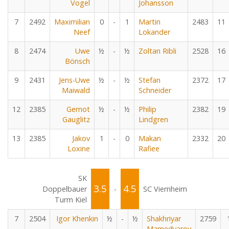
Vogel
Johansson
7
2492
Maximilian
0
-
1
Martin
2483
11
Neef
Lokander
8
2474
Uwe
½
-
½
Zoltan Ribli
2528
16
Bönsch
9
2431
Jens-Uwe
½
-
½
Stefan
2372
17
Maiwald
Schneider
12
2385
Gernot
½
-
½
Philip
2382
19
Gauglitz
Lindgren
13
2385
Jakov
1
-
0
Makan
2332
20
Loxine
Rafiee
SK
3.5
4.5
Doppelbauer
-
SC Viernheim
Turm Kiel
7
2504
Igor Khenkin
½
-
½
Shakhriyar
2759
Mamedyarov