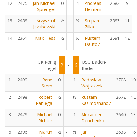
12
2475
Jan Michael
0
-
1
Andreas
2582
9
Sprenger
Heimann
13
2459
Krzysztof
½
-
½
Stepan
2593
11
Jakubowski
Zilka
14
2361
Max Hess
½
-
½
Rustem
2591
12
Dautov
SK König
OSG Baden-
2
6
-
Tegel
Baden
1
2499
René
0
-
1
Radoslaw
2708
10
Stern
Wojtaszek
2
2498
Robert
½
-
½
Rustam
2672
12
Rabiega
Kasimdzhanov
3
2479
Michael
0
-
1
Alexander
2640
13
Richter
Donchenko
6
2396
Martin
½
-
½
Jan
2638
16