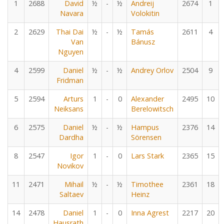
1
2688
David
½
-
½
Andreij
2674
1
Navara
Volokitin
2
2629
Thai Dai
½
-
½
Tamás
2611
4
Van
Bánusz
Nguyen
4
2599
Daniel
½
-
½
Andrey Orlov
2504
9
Fridman
5
2594
Arturs
1
-
0
Alexander
2495
10
Neiksans
Berelowitsch
6
2575
Daniel
½
-
½
Hampus
2376
14
Dardha
Sörensen
8
2547
Igor
1
-
0
Lars Stark
2365
15
Novikov
11
2471
Mihail
½
-
½
Timothee
2361
18
Saltaev
Heinz
14
2478
Daniel
1
-
0
Inna Agrest
2217
20
Hausrath