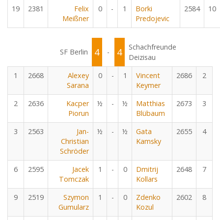
19
2381
Felix
0
-
1
Borki
2584
10
Meißner
Predojevic
Schachfreunde
4
4
SF Berlin
-
Deizisau
1
2668
Alexey
0
-
1
Vincent
2686
2
Sarana
Keymer
2
2636
Kacper
½
-
½
Matthias
2673
3
Piorun
Blübaum
3
2563
Jan-
½
-
½
Gata
2655
4
Christian
Kamsky
Schröder
6
2595
Jacek
1
-
0
Dmitrij
2648
7
Tomczak
Kollars
9
2519
Szymon
1
-
0
Zdenko
2602
8
Gumularz
Kozul