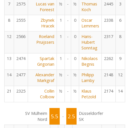
7
2575
Lucas van
½
-
½
Thomas
2445
3
Foreest
Koch
8
2555
Zbynek
1
-
0
Oscar
2338
6
Hracek
Lemmers
12
2566
Roeland
1
-
0
Hans-
2317
8
Pruijssers
Hubert
Sonntag
13
2474
Spartak
1
-
0
Nikolaos
2262
9
Grigorian
Begnis
14
2477
Alexander
½
-
½
Philipp
2148
12
Markgraf
Lamby
21
2325
Collin
½
-
½
Klaus
2174
14
Colbow
Petzold
SV Mülheim
Düsseldorfer
5.5
2.5
-
Nord
SK