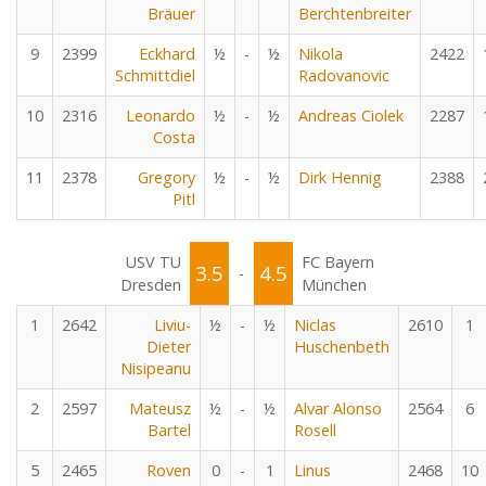
Bräuer
Berchtenbreiter
9
2399
Eckhard
½
-
½
Nikola
2422
Schmittdiel
Radovanovic
10
2316
Leonardo
½
-
½
Andreas Ciolek
2287
Costa
11
2378
Gregory
½
-
½
Dirk Hennig
2388
Pitl
USV TU
FC Bayern
3.5
4.5
-
Dresden
München
1
2642
Liviu-
½
-
½
Niclas
2610
1
Dieter
Huschenbeth
Nisipeanu
2
2597
Mateusz
½
-
½
Alvar Alonso
2564
6
Bartel
Rosell
5
2465
Roven
0
-
1
Linus
2468
10