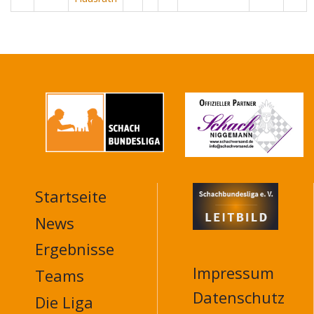
Startseite
MAIN
NAVIGATION
News
FOOTER
Ergebnisse
Impressum
Teams
Datenschutz
Die Liga