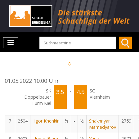
01.05.2022 10:00 Uhr
SK
3.5
-
4.5
SC
Doppelbauer
Viernheim
Turm Kiel
7
2504
Igor Khenkin
½
-
½
Shakhriyar
2759
Mamedyarov
8
2608
Jonas Bjerre
½
-
½
Yuriy
2672