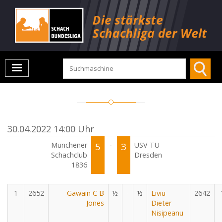
30.04.2022 14:00 Uhr
Münchener
5
-
3
USV TU
Schachclub
Dresden
1836
1
2652
Gawain C B
½
-
½
Liviu-
2642
Jones
Dieter
Nisipeanu