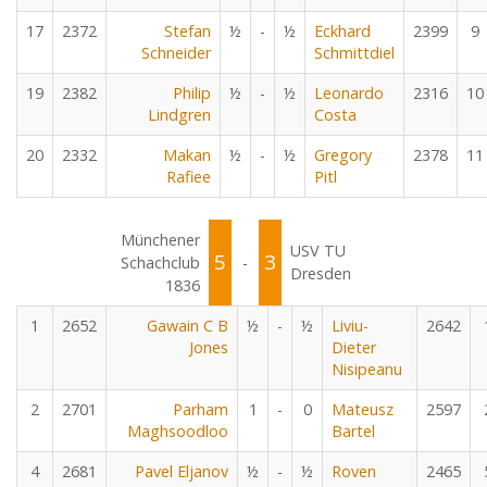
17
2372
Stefan
½
-
½
Eckhard
2399
9
Schneider
Schmittdiel
19
2382
Philip
½
-
½
Leonardo
2316
10
Lindgren
Costa
20
2332
Makan
½
-
½
Gregory
2378
11
Rafiee
Pitl
Münchener
USV TU
5
3
Schachclub
-
Dresden
1836
1
2652
Gawain C B
½
-
½
Liviu-
2642
Jones
Dieter
Nisipeanu
2
2701
Parham
1
-
0
Mateusz
2597
Maghsoodloo
Bartel
4
2681
Pavel Eljanov
½
-
½
Roven
2465