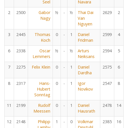
Seel
Navara
2
2500
Gabor
½
-
½
Thai Dai
2629
2
Nagy
Van
Nguyen
3
2445
Thomas
0
-
1
Daniel
2599
4
Koch
Fridman
6
2338
Oscar
½
-
½
Arturs
2594
5
Lemmers
Neiksans
7
2275
Felix Klein
0
-
1
Daniel
2575
6
Dardha
8
2317
Hans-
0
-
1
Igor
2547
8
Hubert
Novikov
Sonntag
11
2199
Rudolf
0
-
1
Daniel
2478
14
Meessen
Hausrath
12
2148
Philipp
1
-
0
Volkmar
2385
16
Lamby
Dinstuhl