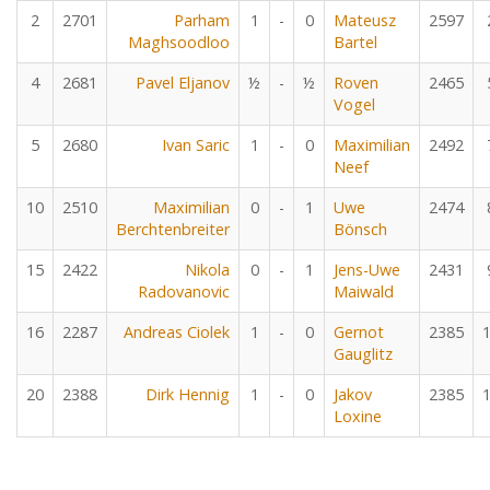
2
2701
Parham
1
-
0
Mateusz
2597
Maghsoodloo
Bartel
4
2681
Pavel Eljanov
½
-
½
Roven
2465
Vogel
5
2680
Ivan Saric
1
-
0
Maximilian
2492
Neef
10
2510
Maximilian
0
-
1
Uwe
2474
Berchtenbreiter
Bönsch
15
2422
Nikola
0
-
1
Jens-Uwe
2431
Radovanovic
Maiwald
16
2287
Andreas Ciolek
1
-
0
Gernot
2385
Gauglitz
20
2388
Dirk Hennig
1
-
0
Jakov
2385
Loxine