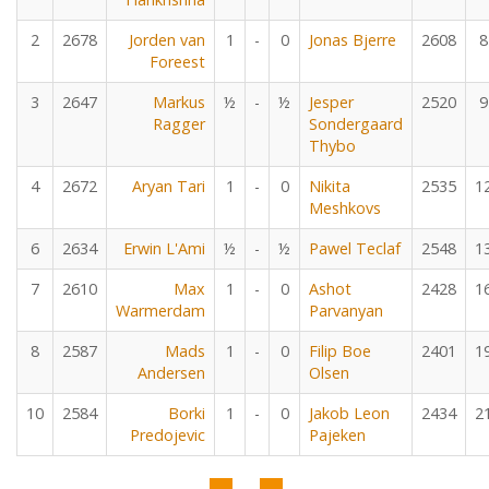
2
2678
Jorden van
1
-
0
Jonas Bjerre
2608
8
Foreest
3
2647
Markus
½
-
½
Jesper
2520
9
Ragger
Sondergaard
Thybo
4
2672
Aryan Tari
1
-
0
Nikita
2535
1
Meshkovs
6
2634
Erwin L'Ami
½
-
½
Pawel Teclaf
2548
1
7
2610
Max
1
-
0
Ashot
2428
1
Warmerdam
Parvanyan
8
2587
Mads
1
-
0
Filip Boe
2401
1
Andersen
Olsen
10
2584
Borki
1
-
0
Jakob Leon
2434
2
Predojevic
Pajeken