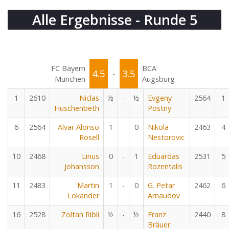
Alle Ergebnisse - Runde 5
FC Bayern
BCA
4.5
3.5
-
München
Augsburg
1
2610
Niclas
½
-
½
Evgeny
2564
1
Huschenbeth
Postny
6
2564
Alvar Alonso
1
-
0
Nikola
2463
4
Rosell
Nestorovic
10
2468
Linus
0
-
1
Eduardas
2531
5
Johansson
Rozentalis
11
2483
Martin
1
-
0
G. Petar
2462
6
Lokander
Arnaudov
16
2528
Zoltan Ribli
½
-
½
Franz
2440
8
Bräuer