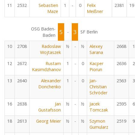
11
2532
Sebastien
1
-
0
Felix
2381
19
Maze
Meißner
OSG Baden-
5
3
-
SF Berlin
Baden
10
2708
Radoslaw
½
-
½
Alexey
2668
1
Wojtaszek
Sarana
12
2672
Rustam
1
-
0
Kacper
2636
2
Kasimdzhanov
Piorun
13
2640
Alexander
1
-
0
Jan-
2563
3
Donchenko
Christian
Schröder
16
2638
Jan
½
-
½
Jacek
2595
6
Gustafsson
Tomczak
18
2613
Georg Meier
½
-
½
Szymon
2519
9
Gumularz