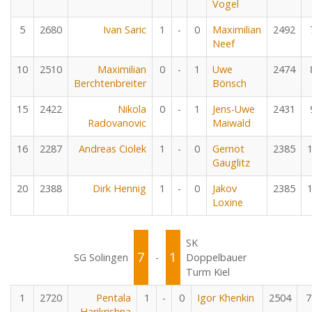
Vogel
5
2680
Ivan Saric
1
-
0
Maximilian
2492
Neef
10
2510
Maximilian
0
-
1
Uwe
2474
Berchtenbreiter
Bönsch
15
2422
Nikola
0
-
1
Jens-Uwe
2431
Radovanovic
Maiwald
16
2287
Andreas Ciolek
1
-
0
Gernot
2385
Gauglitz
20
2388
Dirk Hennig
1
-
0
Jakov
2385
Loxine
SK
7
1
SG Solingen
-
Doppelbauer
Turm Kiel
1
2720
Pentala
1
-
0
Igor Khenkin
2504
7
Harikrishna