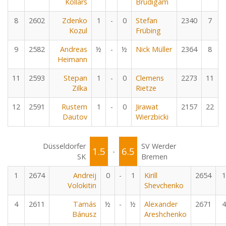
Kollars
Brüdigam
8
2602
Zdenko
1
-
0
Stefan
2340
7
Kozul
Frübing
9
2582
Andreas
½
-
½
Nick Müller
2364
8
Heimann
11
2593
Stepan
1
-
0
Clemens
2273
11
Zilka
Rietze
12
2591
Rustem
1
-
0
Jirawat
2157
22
Dautov
Wierzbicki
Düsseldorfer
SV Werder
1.5
6.5
-
SK
Bremen
1
2674
Andreij
0
-
1
Kirill
2654
1
Volokitin
Shevchenko
4
2611
Tamás
½
-
½
Alexander
2671
4
Bánusz
Areshchenko