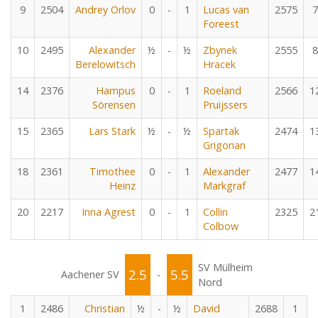
9
2504
Andrey Orlov
0
-
1
Lucas van
2575
7
Foreest
10
2495
Alexander
½
-
½
Zbynek
2555
8
Berelowitsch
Hracek
14
2376
Hampus
0
-
1
Roeland
2566
1
Sörensen
Pruijssers
15
2365
Lars Stark
½
-
½
Spartak
2474
1
Grigorian
18
2361
Timothee
0
-
1
Alexander
2477
1
Heinz
Markgraf
20
2217
Inna Agrest
0
-
1
Collin
2325
2
Colbow
SV Mülheim
2.5
5.5
Aachener SV
-
Nord
1
2486
Christian
½
-
½
David
2688
1