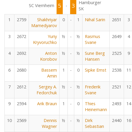
Hamburger
5
3
SC Viernheim
-
SK
1
2759
Shakhriyar
0
-
1
Nihal Sarin
2651
3
Mamedyarov
3
2672
Yuriy
½
-
½
Rasmus
2649
4
Kryvoruchko
Svane
4
2692
Anton
½
-
½
Sune Berg
2525
9
Korobov
Hansen
6
2680
Bassem
1
-
0
Sipke Ernst
2538
11
Amin
7
2612
Sergey A.
½
-
½
Frederik
2521
12
Fedorchuk
Svane
9
2594
Arik Braun
1
-
0
Thies
2493
14
Heinemann
10
2569
Dennis
½
-
½
Dirk
2440
16
Wagner
Sebastian