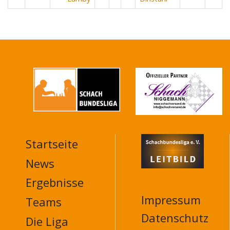
Startseite
MAIN
NAVIGATION
News
FOOTER
Ergebnisse
Impressum
Teams
Datenschutz
Die Liga