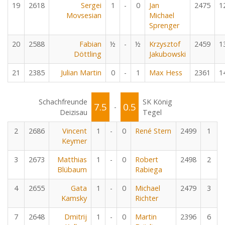
19
2618
Sergei
1
-
0
Jan
2475
1
Movsesian
Michael
Sprenger
20
2588
Fabian
½
-
½
Krzysztof
2459
1
Döttling
Jakubowski
21
2385
Julian Martin
0
-
1
Max Hess
2361
1
Schachfreunde
SK König
7.5
0.5
-
Deizisau
Tegel
2
2686
Vincent
1
-
0
René Stern
2499
1
Keymer
3
2673
Matthias
1
-
0
Robert
2498
2
Blübaum
Rabiega
4
2655
Gata
1
-
0
Michael
2479
3
Kamsky
Richter
7
2648
Dmitrij
1
-
0
Martin
2396
6