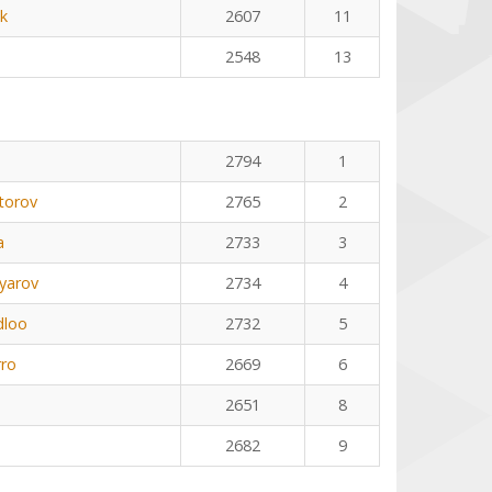
k
2607
11
2548
13
2794
1
torov
2765
2
a
2733
3
yarov
2734
4
dloo
2732
5
rro
2669
6
2651
8
2682
9