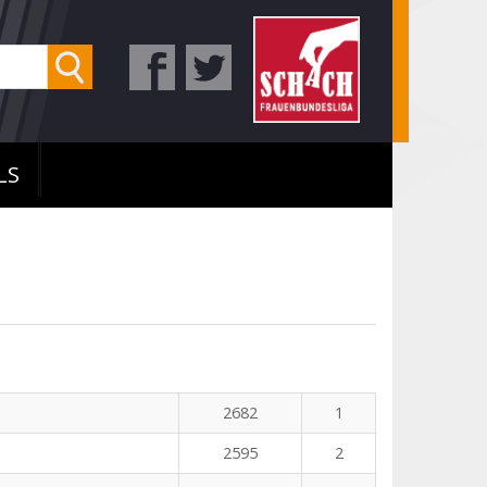
LS
n
2682
1
2595
2