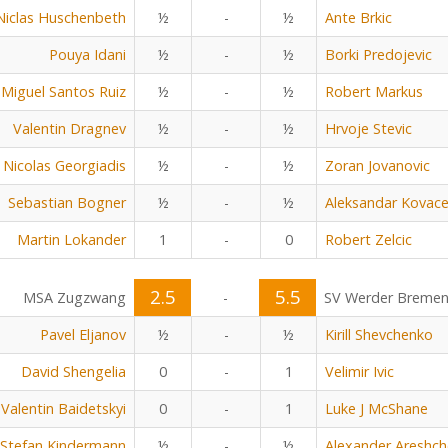
Niclas Huschenbeth
½
-
½
Ante Brkic
Pouya Idani
½
-
½
Borki Predojevic
Miguel Santos Ruiz
½
-
½
Robert Markus
Valentin Dragnev
½
-
½
Hrvoje Stevic
Nicolas Georgiadis
½
-
½
Zoran Jovanovic
Sebastian Bogner
½
-
½
Aleksandar Kovace
Martin Lokander
1
-
0
Robert Zelcic
2.5
5.5
MSA Zugzwang
-
SV Werder Breme
Pavel Eljanov
½
-
½
Kirill Shevchenko
David Shengelia
0
-
1
Velimir Ivic
Valentin Baidetskyi
0
-
1
Luke J McShane
Stefan Kindermann
½
-
½
Alexander Areshc