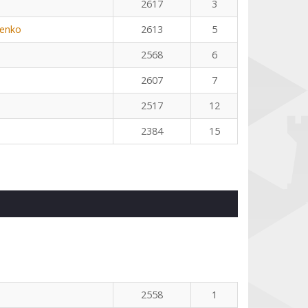
2617
3
henko
2613
5
2568
6
2607
7
2517
12
2384
15
2558
1