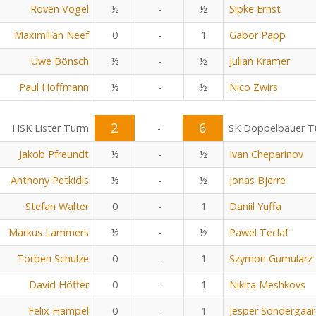
Roven Vogel
½
-
½
Sipke Ernst
Maximilian Neef
0
-
1
Gabor Papp
Uwe Bönsch
½
-
½
Julian Kramer
Paul Hoffmann
½
-
½
Nico Zwirs
2
6
HSK Lister Turm
-
SK Doppelbauer Tu
Jakob Pfreundt
½
-
½
Ivan Cheparinov
Anthony Petkidis
½
-
½
Jonas Bjerre
Stefan Walter
0
-
1
Daniil Yuffa
Markus Lammers
½
-
½
Pawel Teclaf
Torben Schulze
0
-
1
Szymon Gumularz
David Höffer
0
-
1
Nikita Meshkovs
Felix Hampel
0
-
1
Jesper Sondergaa