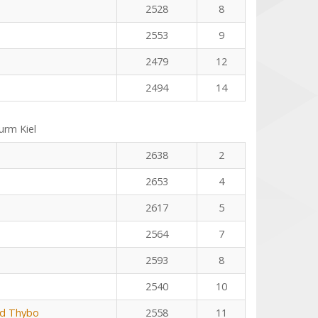
2528
8
2553
9
2479
12
2494
14
rm Kiel
2638
2
2653
4
2617
5
2564
7
2593
8
2540
10
rd Thybo
2558
11