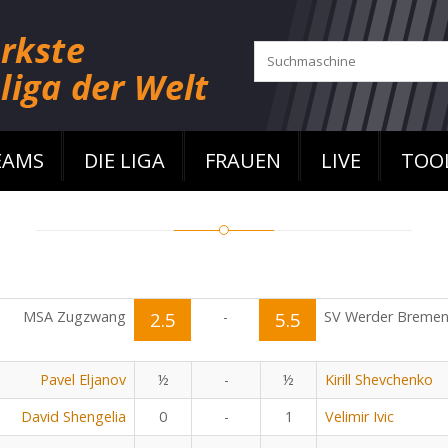
EAMS
DIE LIGA
FRAUEN
LIVE
TOO
MSA Zugzwang
2.5
-
5.5
SV Werder Breme
Pavel Eljanov
½
-
½
Kirill Shevchenko
David Shengelia
0
-
1
Velimir Ivic