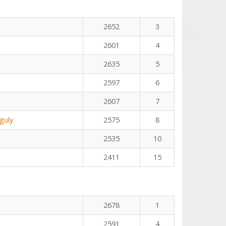
2652
3
2601
4
2635
5
2597
6
2607
7
guly
2575
8
2535
10
2411
15
2678
1
2591
4