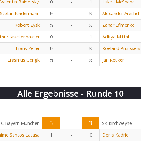
Valentin Baidetskyi
0
-
1
Luke J McShane
Stefan Kindermann
½
-
½
Alexander Areshc
Robert Zysk
½
-
½
Zahar Efimenko
thur Kruckenhauser
0
-
1
Aditya Mittal
Frank Zeller
½
-
½
Roeland Pruijssers
Erasmus Gerigk
½
-
½
Jari Reuker
Alle Ergebnisse - Runde 10
5
3
FC Bayern München
-
SK Kirchweyhe
aime Santos Latasa
1
-
0
Denis Kadric