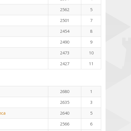
2562
5
2501
7
2454
8
2490
9
2473
10
2427
11
2680
1
2635
3
nca
2640
5
2566
6