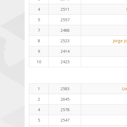
4
2511
5
2557
7
2488
8
2523
Jorge J
9
2414
10
2425
1
2583
Li
2
2645
4
2578
5
2547