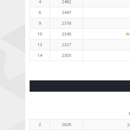
4
2482
6
2447
9
2376
10
2340
Ar
13
2327
14
2305
2
2626
J