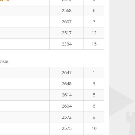
2568
6
2607
7
2517
12
2384
15
zisau
2647
1
2648
3
2614
5
2604
6
2572
9
2575
10