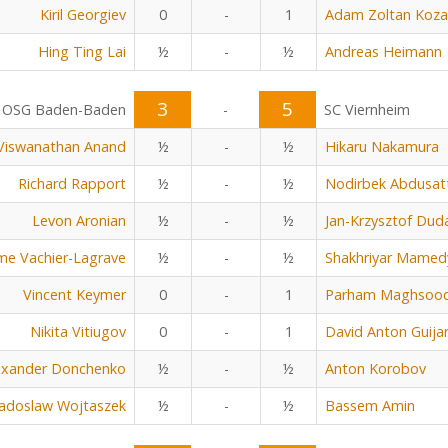
Kiril Georgiev
0
-
1
Adam Zoltan Koza
Hing Ting Lai
½
-
½
Andreas Heimann
3
5
OSG Baden-Baden
-
SC Viernheim
Viswanathan Anand
½
-
½
Hikaru Nakamura
Richard Rapport
½
-
½
Nodirbek Abdusat
Levon Aronian
½
-
½
Jan-Krzysztof Dud
me Vachier-Lagrave
½
-
½
Shakhriyar Mamed
Vincent Keymer
0
-
1
Parham Maghsoo
Nikita Vitiugov
0
-
1
David Anton Guija
exander Donchenko
½
-
½
Anton Korobov
adoslaw Wojtaszek
½
-
½
Bassem Amin