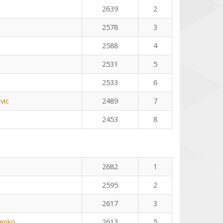
2639
2
2578
3
2588
4
2531
5
2533
6
vic
2489
7
2453
8
n
2682
1
2595
2
2617
3
henko
2613
5