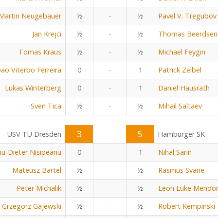
Martin Neugebauer
½
-
½
Pavel V. Tregubov
Jan Krejci
½
-
½
Thomas Beerdsen
Tomas Kraus
½
-
½
Michael Feygin
oao Viterbo Ferreira
0
-
1
Patrick Zelbel
Lukas Winterberg
0
-
1
Daniel Hausrath
Sven Tica
½
-
½
Mihail Saltaev
3
5
USV TU Dresden
-
Hamburger SK
viu-Dieter Nisipeanu
0
-
1
Nihal Sarin
Mateusz Bartel
½
-
½
Rasmus Svane
Peter Michalik
½
-
½
Leon Luke Mendo
Grzegorz Gajewski
½
-
½
Robert Kempinski