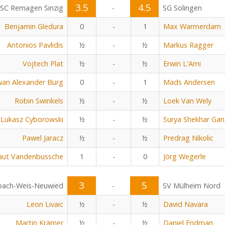
3.5
4.5
SC Remagen Sinzig
-
SG Solingen
Benjamin Gledura
0
-
1
Max Warmerdam
Antonios Pavlidis
½
-
½
Markus Ragger
Vojtech Plat
½
-
½
Erwin L'Ami
an Alexander Burg
0
-
1
Mads Andersen
Robin Swinkels
½
-
½
Loek Van Wely
Lukasz Cyborowski
½
-
½
Surya Shekhar Gan
Pawel Jaracz
½
-
½
Predrag Nikolic
aut Vandenbussche
1
-
0
Jörg Wegerle
3
5
bach-Weis-Neuwied
-
SV Mülheim Nord
Leon Livaic
½
-
½
David Navara
Martin Krämer
½
-
½
Daniel Fridman