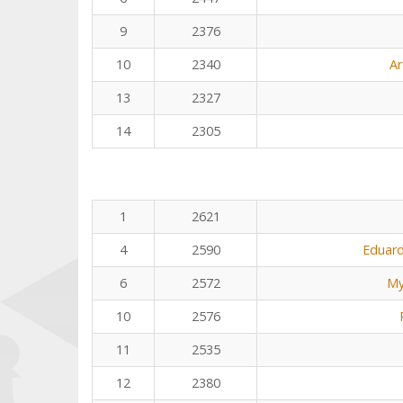
9
2376
10
2340
Ar
13
2327
14
2305
1
2621
4
2590
Eduard
6
2572
My
10
2576
11
2535
12
2380