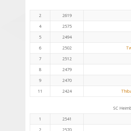
2
2619
4
2575
5
2494
6
2502
Tw
7
2512
8
2479
9
2470
11
2424
Thib
SC Heim
1
2541
2
2570