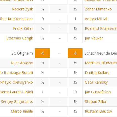
Robert Zysk
½
-
½
Zahar Efimenko
thur Kruckenhauser
0
-
1
Aditya Mittal
Frank Zeller
½
-
½
Roeland Pruijssers
Erasmus Gerigk
½
-
½
Jari Reuker
4
4
SC Ötigheim
-
Schachfreunde Dei
Nijat Abasov
½
-
½
Matthias Blübaum
o Iturrizaga Bonelli
½
-
½
Dmitrij Kollars
khaylo Oleksiyenko
½
-
½
Gata Kamsky
Pierre Laurent-Paoli
1
-
0
Jan Gustafsson
Sergey Grigoriants
½
-
½
Stepan Zilka
Marco Riehle
½
-
½
Rustem Dautov