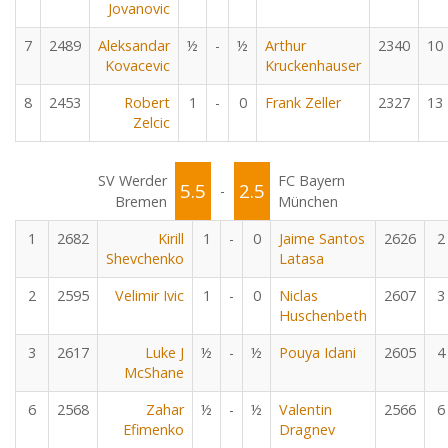
Jovanovic
7
2489
Aleksandar
½
-
½
Arthur
2340
10
Kovacevic
Kruckenhauser
8
2453
Robert
1
-
0
Frank Zeller
2327
13
Zelcic
SV Werder
FC Bayern
5.5
2.5
-
Bremen
München
1
2682
Kirill
1
-
0
Jaime Santos
2626
2
Shevchenko
Latasa
2
2595
Velimir Ivic
1
-
0
Niclas
2607
3
Huschenbeth
3
2617
Luke J
½
-
½
Pouya Idani
2605
4
McShane
6
2568
Zahar
½
-
½
Valentin
2566
6
Efimenko
Dragnev