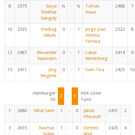
8
2575
Surya
½
-
½
Tomas
2488
7
Shekhar
Kraus
Ganguly
10
2535
Predrag
0
-
1
Jorge Joao
2523
8
Nikolic
Viterbo
Ferreira
12
2487
Alexander
0
-
1
Lukas
2414
9
Naumann
Winterberg
15
2411
Jörg
0
-
1
Sven Tica
2425
10
Wegerle
Hamburger
HSK Lister
7
1
-
SK
Turm
1
2680
Nihal Sarin
1
-
0
Jakob
2451
2
Pfreundt
3
2635
Rasmus
1
-
0
Dennes
2420
4
Svane
Abel