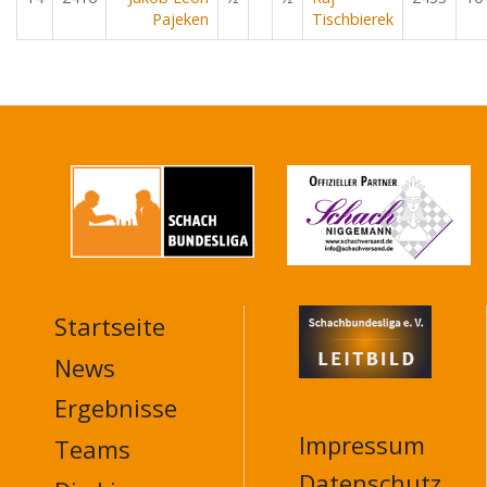
Pajeken
Tischbierek
Startseite
MAIN
NAVIGATION
News
FOOTER
Ergebnisse
Impressum
Teams
Datenschutz