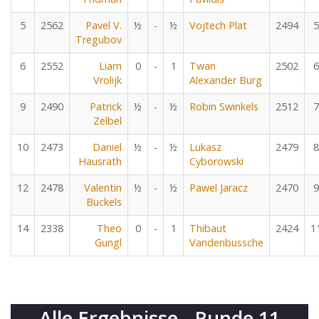
5
2562
Pavel V.
½
-
½
Vojtech Plat
2494
5
Tregubov
6
2552
Liam
0
-
1
Twan
2502
6
Vrolijk
Alexander Burg
9
2490
Patrick
½
-
½
Robin Swinkels
2512
7
Zelbel
10
2473
Daniel
½
-
½
Lukasz
2479
8
Hausrath
Cyborowski
12
2478
Valentin
½
-
½
Pawel Jaracz
2470
9
Buckels
14
2338
Theo
0
-
1
Thibaut
2424
1
Gungl
Vandenbussche
Alle Ergebnisse - Runde 11