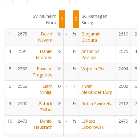
SV Mülheim
SC Remagen
3
5
-
Nord
Sinzig
1
2678
David
½
-
½
Benjamin
2619
2
Navara
Gledura
4
2591
Daniel
½
-
½
Antonios
2575
4
Fridman
Pavlidis
5
2562
Pavel V.
½
-
½
Vojtech Plat
2494
5
Tregubov
6
2552
Liam
0
-
1
Twan
2502
6
Vrolijk
Alexander Burg
9
2490
Patrick
½
-
½
Robin Swinkels
2512
7
Zelbel
10
2473
Daniel
½
-
½
Lukasz
2479
8
Hausrath
Cyborowski