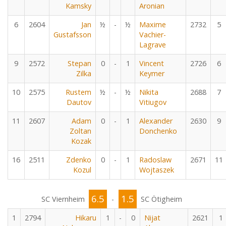
Kamsky
Aronian
6
2604
Jan
½
-
½
Maxime
2732
5
Gustafsson
Vachier-
Lagrave
9
2572
Stepan
0
-
1
Vincent
2726
6
Zilka
Keymer
10
2575
Rustem
½
-
½
Nikita
2688
7
Dautov
Vitiugov
11
2607
Adam
0
-
1
Alexander
2630
9
Zoltan
Donchenko
Kozak
16
2511
Zdenko
0
-
1
Radoslaw
2671
11
Kozul
Wojtaszek
6.5
1.5
SC Viernheim
-
SC Ötigheim
1
2794
Hikaru
1
-
0
Nijat
2621
1