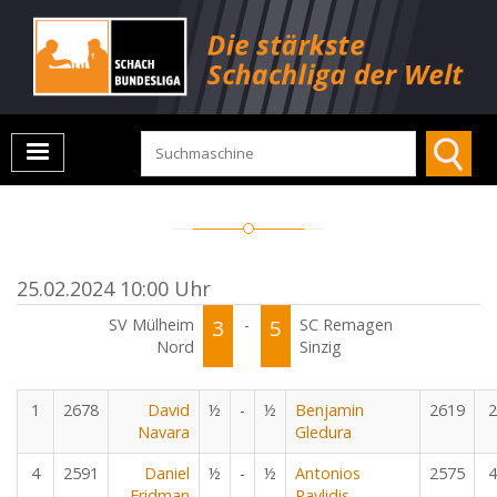
25.02.2024 10:00 Uhr
SV Mülheim
3
-
5
SC Remagen
Nord
Sinzig
1
2678
David
½
-
½
Benjamin
2619
2
Navara
Gledura
4
2591
Daniel
½
-
½
Antonios
2575
4
Fridman
Pavlidis