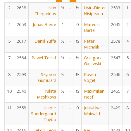
2
2638
Ivan
½
-
½
Liviu-Dieter
2583
1
Cheparinov
Nisipeanu
4
2653
Jonas Bjerre
1
-
0
Mateusz
2645
2
Bartel
5
2617
Daniil Yuffa
½
-
½
Peter
2578
4
Michalik
7
2564
Pawel Teclaf
½
-
½
Grzegorz
2547
5
Gajewski
8
2593
Szymon
½
-
½
Roven
2546
6
Gumularz
Vogel
10
2540
Nikita
½
-
½
Maximilian
2465
7
Meshkovs
Neef
11
2558
Jesper
1
-
0
Jens-Uwe
2429
8
Sondergaard
Maiwald
Thybo
14
2416
Jakob Leon
½
-
½
Raj
2433
10