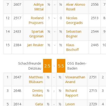
7
2607
Aditya
½
-
½
Alvar Alonso
2556
7
Mittal
Rosell
12
2517
Roeland
1
-
0
Nicolas
2513
8
Pruijssers
Georgiadis
14
2433
Spartak
½
-
½
Sebastian
2544
9
Grigorian
Bogner
15
2384
Jari Reuker
½
-
½
Klaus
2445
1
Bischoff
Schachfreunde
OSG Baden-
2.5
5.5
-
Deizisau
Baden
1
2647
Matthias
½
-
½
Viswanathan
2751
2
Blübaum
Anand
3
2648
Dmitrij
½
-
½
Richard
2715
3
Kollars
Rapport
5
2614
Gata
½
-
½
Levon
2729
4