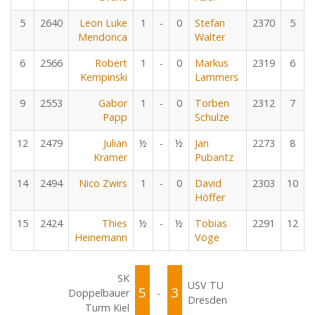
5
2640
Leon Luke
1
-
0
Stefan
2370
5
Mendonca
Walter
6
2566
Robert
1
-
0
Markus
2319
6
Kempinski
Lammers
9
2553
Gabor
1
-
0
Torben
2312
7
Papp
Schulze
12
2479
Julian
½
-
½
Jan
2273
8
Kramer
Pubantz
14
2494
Nico Zwirs
1
-
0
David
2303
10
Höffer
15
2424
Thies
½
-
½
Tobias
2291
12
Heinemann
Vöge
SK
USV TU
5
3
Doppelbauer
-
Dresden
Turm Kiel