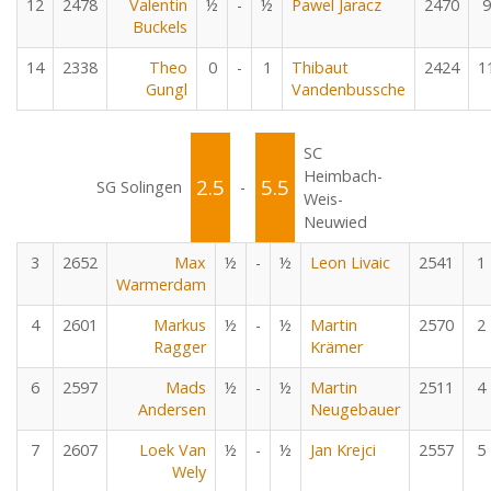
12
2478
Valentin
½
-
½
Pawel Jaracz
2470
9
Buckels
14
2338
Theo
0
-
1
Thibaut
2424
1
Gungl
Vandenbussche
SC
Heimbach-
2.5
5.5
SG Solingen
-
Weis-
Neuwied
3
2652
Max
½
-
½
Leon Livaic
2541
1
Warmerdam
4
2601
Markus
½
-
½
Martin
2570
2
Ragger
Krämer
6
2597
Mads
½
-
½
Martin
2511
4
Andersen
Neugebauer
7
2607
Loek Van
½
-
½
Jan Krejci
2557
5
Wely