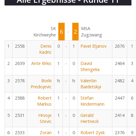
SK
MSA
6
2
-
Kirchweyhe
Zugzwang
1
2558
Denis
0
-
1
Pavel Eljanov
2676
1
Kadric
2
2639
Ante Brkic
1
-
0
David
2464
3
Shengelia
3
2578
Borki
½
-
½
Valentin
2482
4
Predojevic
Baidetskyi
4
2588
Robert
1
-
0
Stefan
2447
6
Markus
Kindermann
5
2531
Hrvoje
1
-
0
Gerald
2414
8
Stevic
Hertneck
6
2533
Zoran
1
-
0
Robert Zysk
2376
9