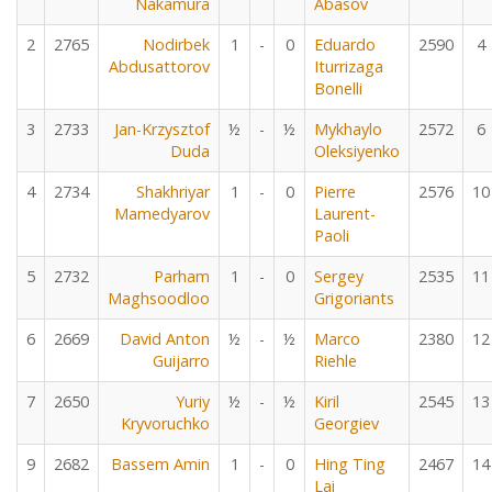
Nakamura
Abasov
2
2765
Nodirbek
1
-
0
Eduardo
2590
4
Abdusattorov
Iturrizaga
Bonelli
3
2733
Jan-Krzysztof
½
-
½
Mykhaylo
2572
6
Duda
Oleksiyenko
4
2734
Shakhriyar
1
-
0
Pierre
2576
10
Mamedyarov
Laurent-
Paoli
5
2732
Parham
1
-
0
Sergey
2535
11
Maghsoodloo
Grigoriants
6
2669
David Anton
½
-
½
Marco
2380
12
Guijarro
Riehle
7
2650
Yuriy
½
-
½
Kiril
2545
13
Kryvoruchko
Georgiev
9
2682
Bassem Amin
1
-
0
Hing Ting
2467
14
Lai