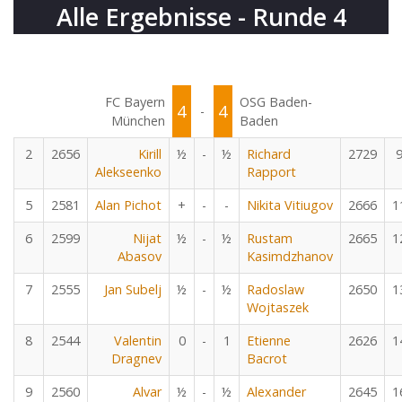
Alle Ergebnisse - Runde 4
FC Bayern
OSG Baden-
4
4
-
München
Baden
2
2656
Kirill
½
-
½
Richard
2729
Alekseenko
Rapport
5
2581
Alan Pichot
+
-
-
Nikita Vitiugov
2666
1
6
2599
Nijat
½
-
½
Rustam
2665
1
Abasov
Kasimdzhanov
7
2555
Jan Subelj
½
-
½
Radoslaw
2650
1
Wojtaszek
8
2544
Valentin
0
-
1
Etienne
2626
1
Dragnev
Bacrot
9
2560
Alvar
½
-
½
Alexander
2645
1