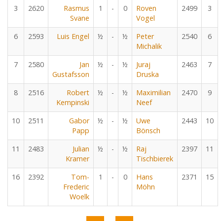
3
2620
Rasmus
1
-
0
Roven
2499
3
Svane
Vogel
6
2593
Luis Engel
½
-
½
Peter
2540
6
Michalik
7
2580
Jan
½
-
½
Juraj
2463
7
Gustafsson
Druska
8
2516
Robert
½
-
½
Maximilian
2470
9
Kempinski
Neef
10
2511
Gabor
½
-
½
Uwe
2443
10
Papp
Bönsch
11
2483
Julian
½
-
½
Raj
2397
11
Kramer
Tischbierek
16
2392
Tom-
1
-
0
Hans
2371
15
Frederic
Möhn
Woelk