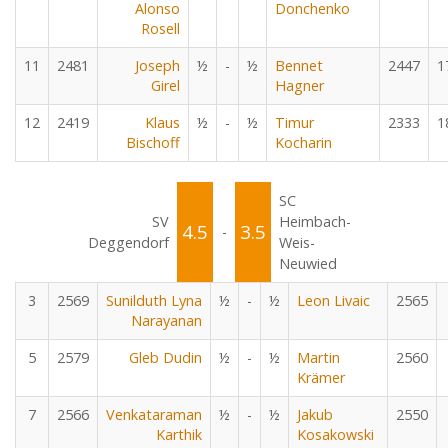
Alonso
Donchenko
Rosell
11
2481
Joseph
½
-
½
Bennet
2447
1
Girel
Hagner
12
2419
Klaus
½
-
½
Timur
2333
1
Bischoff
Kocharin
SC
SV
Heimbach-
4.5
3.5
-
Deggendorf
Weis-
Neuwied
3
2569
Sunilduth Lyna
½
-
½
Leon Livaic
2565
Narayanan
5
2579
Gleb Dudin
½
-
½
Martin
2560
Krämer
7
2566
Venkataraman
½
-
½
Jakub
2550
Karthik
Kosakowski