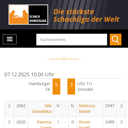
07.12.2025 10:00 Uhr
Hamburger
5
-
3
USV TU
SK
Dresden
2
2662
Nils
½
-
½
Mateusz
2547
2
Grandelius
Bartel
3
2620
Rasmus
1
-
0
Roven
2499
3
Svane
Vogel