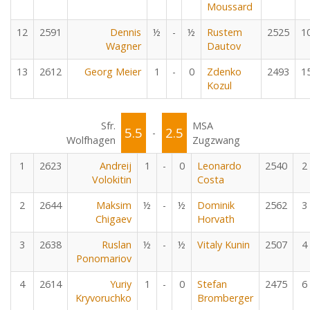
Moussard
12
2591
Dennis
½
-
½
Rustem
2525
1
Wagner
Dautov
13
2612
Georg Meier
1
-
0
Zdenko
2493
1
Kozul
Sfr.
MSA
5.5
2.5
-
Wolfhagen
Zugzwang
1
2623
Andreij
1
-
0
Leonardo
2540
2
Volokitin
Costa
2
2644
Maksim
½
-
½
Dominik
2562
3
Chigaev
Horvath
3
2638
Ruslan
½
-
½
Vitaly Kunin
2507
4
Ponomariov
4
2614
Yuriy
1
-
0
Stefan
2475
6
Kryvoruchko
Bromberger