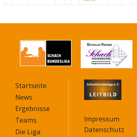
Startseite
MAIN
NAVIGATION
News
FOOTER
Ergebnisse
Impressum
Teams
Datenschutz
Die Liga