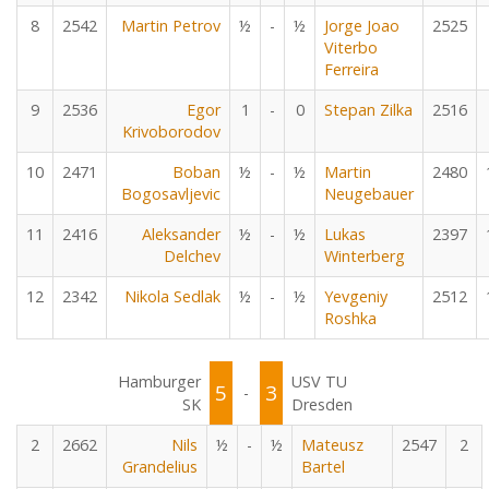
8
2542
Martin Petrov
½
-
½
Jorge Joao
2525
Viterbo
Ferreira
9
2536
Egor
1
-
0
Stepan Zilka
2516
Krivoborodov
10
2471
Boban
½
-
½
Martin
2480
Bogosavljevic
Neugebauer
11
2416
Aleksander
½
-
½
Lukas
2397
Delchev
Winterberg
12
2342
Nikola Sedlak
½
-
½
Yevgeniy
2512
Roshka
Hamburger
USV TU
5
3
-
SK
Dresden
2
2662
Nils
½
-
½
Mateusz
2547
2
Grandelius
Bartel