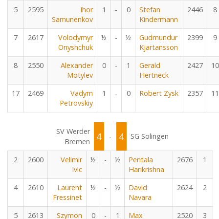
5
2595
Ihor
1
-
0
Stefan
2446
8
Samunenkov
Kindermann
7
2617
Volodymyr
½
-
½
Gudmundur
2399
9
Onyshchuk
Kjartansson
8
2550
Alexander
0
-
1
Gerald
2427
10
Motylev
Hertneck
17
2469
Vadym
1
-
0
Robert Zysk
2357
11
Petrovskiy
SV Werder
4
4
-
SG Solingen
Bremen
2
2600
Velimir
½
-
½
Pentala
2676
1
Ivic
Harikrishna
4
2610
Laurent
½
-
½
David
2624
2
Fressinet
Navara
5
2613
Szymon
0
-
1
Max
2520
3