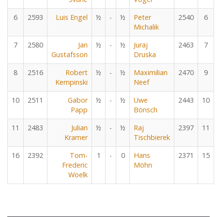
6
2593
Luis Engel
½
-
½
Peter
2540
6
Michalik
7
2580
Jan
½
-
½
Juraj
2463
7
Gustafsson
Druska
8
2516
Robert
½
-
½
Maximilian
2470
9
Kempinski
Neef
10
2511
Gabor
½
-
½
Uwe
2443
10
Papp
Bönsch
11
2483
Julian
½
-
½
Raj
2397
11
Kramer
Tischbierek
16
2392
Tom-
1
-
0
Hans
2371
15
Frederic
Möhn
Woelk