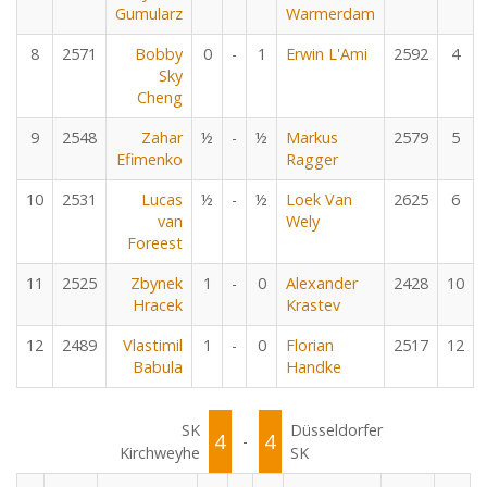
Gumularz
Warmerdam
8
2571
Bobby
0
-
1
Erwin L'Ami
2592
4
Sky
Cheng
9
2548
Zahar
½
-
½
Markus
2579
5
Efimenko
Ragger
10
2531
Lucas
½
-
½
Loek Van
2625
6
van
Wely
Foreest
11
2525
Zbynek
1
-
0
Alexander
2428
10
Hracek
Krastev
12
2489
Vlastimil
1
-
0
Florian
2517
12
Babula
Handke
SK
Düsseldorfer
4
4
-
Kirchweyhe
SK