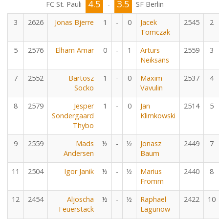
4.5
3.5
FC St. Pauli
-
SF Berlin
3
2626
Jonas Bjerre
1
-
0
Jacek
2545
2
Tomczak
5
2576
Elham Amar
0
-
1
Arturs
2559
3
Neiksans
7
2552
Bartosz
1
-
0
Maxim
2537
4
Socko
Vavulin
8
2579
Jesper
1
-
0
Jan
2514
5
Sondergaard
Klimkowski
Thybo
9
2559
Mads
½
-
½
Jonasz
2449
7
Andersen
Baum
11
2504
Igor Janik
½
-
½
Marius
2440
8
Fromm
12
2454
Aljoscha
½
-
½
Raphael
2422
10
Feuerstack
Lagunow