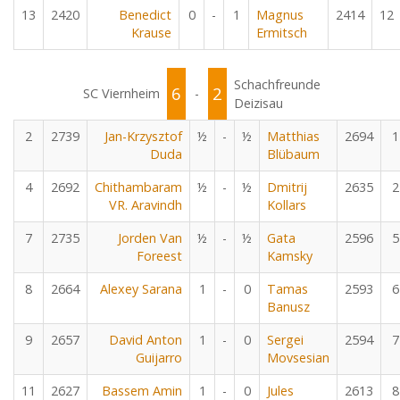
13
2420
Benedict
0
-
1
Magnus
2414
12
Krause
Ermitsch
Schachfreunde
6
2
SC Viernheim
-
Deizisau
2
2739
Jan-Krzysztof
½
-
½
Matthias
2694
1
Duda
Blübaum
4
2692
Chithambaram
½
-
½
Dmitrij
2635
2
VR. Aravindh
Kollars
7
2735
Jorden Van
½
-
½
Gata
2596
5
Foreest
Kamsky
8
2664
Alexey Sarana
1
-
0
Tamas
2593
6
Banusz
9
2657
David Anton
1
-
0
Sergei
2594
7
Guijarro
Movsesian
11
2627
Bassem Amin
1
-
0
Jules
2613
8