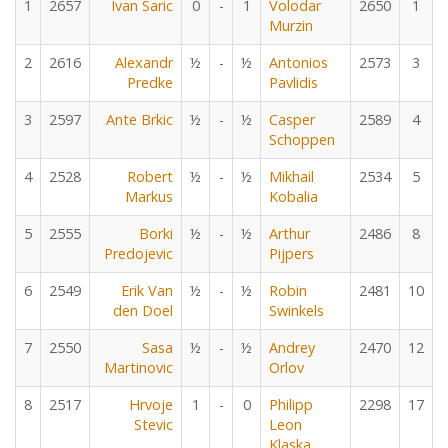
1
2657
Ivan Saric
0
-
1
Volodar
2650
1
Murzin
2
2616
Alexandr
½
-
½
Antonios
2573
3
Predke
Pavlidis
3
2597
Ante Brkic
½
-
½
Casper
2589
4
Schoppen
4
2528
Robert
½
-
½
Mikhail
2534
5
Markus
Kobalia
5
2555
Borki
½
-
½
Arthur
2486
8
Predojevic
Pijpers
6
2549
Erik Van
½
-
½
Robin
2481
10
den Doel
Swinkels
7
2550
Sasa
½
-
½
Andrey
2470
12
Martinovic
Orlov
8
2517
Hrvoje
1
-
0
Philipp
2298
17
Stevic
Leon
Klaska