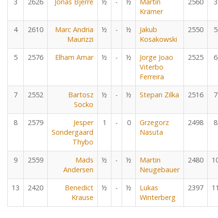
3
2626
Jonas Bjerre
½
-
½
Martin
2560
3
Krämer
4
2610
Marc Andria
½
-
½
Jakub
2550
5
Maurizzi
Kosakowski
5
2576
Elham Amar
½
-
½
Jorge Joao
2525
6
Viterbo
Ferreira
7
2552
Bartosz
½
-
½
Stepan Zilka
2516
7
Socko
8
2579
Jesper
1
-
0
Grzegorz
2498
8
Sondergaard
Nasuta
Thybo
9
2559
Mads
½
-
½
Martin
2480
1
Andersen
Neugebauer
13
2420
Benedict
½
-
½
Lukas
2397
1
Krause
Winterberg