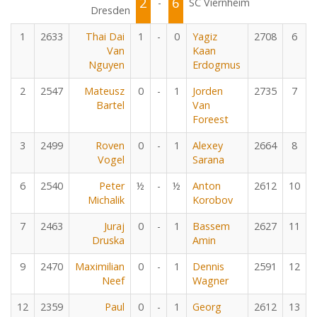
2
6
-
SC Viernheim
Dresden
1
2633
Thai Dai
1
-
0
Yagiz
2708
6
Van
Kaan
Nguyen
Erdogmus
2
2547
Mateusz
0
-
1
Jorden
2735
7
Bartel
Van
Foreest
3
2499
Roven
0
-
1
Alexey
2664
8
Vogel
Sarana
6
2540
Peter
½
-
½
Anton
2612
10
Michalik
Korobov
7
2463
Juraj
0
-
1
Bassem
2627
11
Druska
Amin
9
2470
Maximilian
0
-
1
Dennis
2591
12
Neef
Wagner
12
2359
Paul
0
-
1
Georg
2612
13