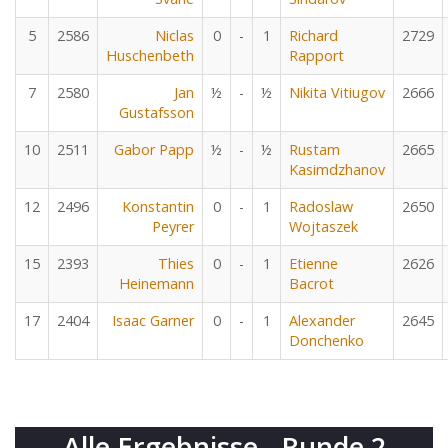
5
2586
Niclas
0
-
1
Richard
2729
Huschenbeth
Rapport
7
2580
Jan
½
-
½
Nikita Vitiugov
2666
Gustafsson
10
2511
Gabor Papp
½
-
½
Rustam
2665
Kasimdzhanov
12
2496
Konstantin
0
-
1
Radoslaw
2650
Peyrer
Wojtaszek
15
2393
Thies
0
-
1
Etienne
2626
Heinemann
Bacrot
17
2404
Isaac Garner
0
-
1
Alexander
2645
Donchenko
Alle Ergebnisse - Runde 2