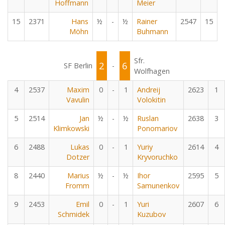
Hoffmann
Meier
15
2371
Hans
½
-
½
Rainer
2547
15
Möhn
Buhmann
Sfr.
2
6
SF Berlin
-
Wolfhagen
4
2537
Maxim
0
-
1
Andreij
2623
1
Vavulin
Volokitin
5
2514
Jan
½
-
½
Ruslan
2638
3
Klimkowski
Ponomariov
6
2488
Lukas
0
-
1
Yuriy
2614
4
Dotzer
Kryvoruchko
8
2440
Marius
½
-
½
Ihor
2595
5
Fromm
Samunenkov
9
2453
Emil
0
-
1
Yuri
2607
6
Schmidek
Kuzubov