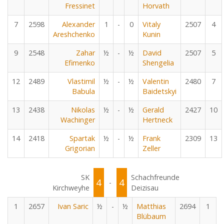
Fressinet
Horvath
7
2598
Alexander
1
-
0
Vitaly
2507
4
Areshchenko
Kunin
9
2548
Zahar
½
-
½
David
2507
5
Efimenko
Shengelia
12
2489
Vlastimil
½
-
½
Valentin
2480
7
Babula
Baidetskyi
13
2438
Nikolas
½
-
½
Gerald
2427
10
Wachinger
Hertneck
14
2418
Spartak
½
-
½
Frank
2309
13
Grigorian
Zeller
SK
Schachfreunde
4
4
-
Kirchweyhe
Deizisau
1
2657
Ivan Saric
½
-
½
Matthias
2694
1
Blübaum