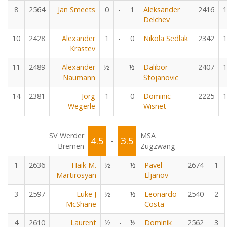
8
2564
Jan Smeets
0
-
1
Aleksander
2416
1
Delchev
10
2428
Alexander
1
-
0
Nikola Sedlak
2342
1
Krastev
11
2489
Alexander
½
-
½
Dalibor
2407
1
Naumann
Stojanovic
14
2381
Jörg
1
-
0
Dominic
2225
1
Wegerle
Wisnet
SV Werder
MSA
4.5
3.5
-
Bremen
Zugzwang
1
2636
Haik M.
½
-
½
Pavel
2674
1
Martirosyan
Eljanov
3
2597
Luke J
½
-
½
Leonardo
2540
2
McShane
Costa
4
2610
Laurent
½
-
½
Dominik
2562
3