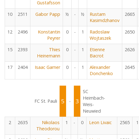
Gustafsson
10
2511
Gabor Papp
½
-
½
Rustam
2665
Kasimdzhanov
12
2496
Konstantin
0
-
1
Radoslaw
2650
Peyrer
Wojtaszek
15
2393
Thies
0
-
1
Etienne
2626
Heinemann
Bacrot
17
2404
Isaac Garner
0
-
1
Alexander
2645
Donchenko
SC
Heimbach-
5
3
FC St. Pauli
-
Weis-
Neuwied
2
2635
Nikolaos
1
-
0
Leon Livaic
2565
1
Theodorou