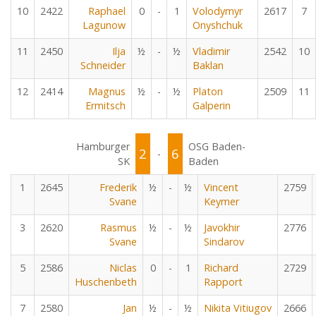
10
2422
Raphael
0
-
1
Volodymyr
2617
7
Lagunow
Onyshchuk
11
2450
Ilja
½
-
½
Vladimir
2542
10
Schneider
Baklan
12
2414
Magnus
½
-
½
Platon
2509
11
Ermitsch
Galperin
Hamburger
OSG Baden-
2
6
-
SK
Baden
1
2645
Frederik
½
-
½
Vincent
2759
Svane
Keymer
3
2620
Rasmus
½
-
½
Javokhir
2776
Svane
Sindarov
5
2586
Niclas
0
-
1
Richard
2729
Huschenbeth
Rapport
7
2580
Jan
½
-
½
Nikita Vitiugov
2666