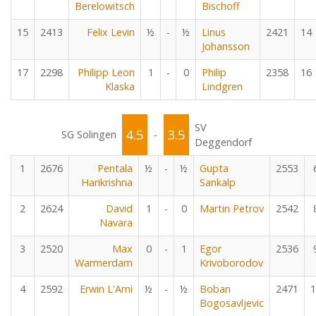
Berelowitsch
Bischoff
15
2413
Felix Levin
½
-
½
Linus
2421
14
Johansson
17
2298
Philipp Leon
1
-
0
Philip
2358
16
Klaska
Lindgren
SV
4.5
3.5
SG Solingen
-
Deggendorf
1
2676
Pentala
½
-
½
Gupta
2553
Harikrishna
Sankalp
2
2624
David
1
-
0
Martin Petrov
2542
Navara
3
2520
Max
0
-
1
Egor
2536
Warmerdam
Krivoborodov
4
2592
Erwin L'Ami
½
-
½
Boban
2471
1
Bogosavljevic