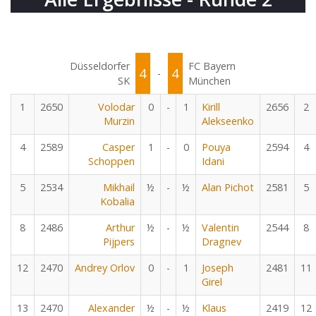
Düsseldorfer
FC Bayern
4
4
-
SK
München
1
2650
Volodar
0
-
1
Kirill
2656
2
Murzin
Alekseenko
4
2589
Casper
1
-
0
Pouya
2594
4
Schoppen
Idani
5
2534
Mikhail
½
-
½
Alan Pichot
2581
5
Kobalia
8
2486
Arthur
½
-
½
Valentin
2544
8
Pijpers
Dragnev
12
2470
Andrey Orlov
0
-
1
Joseph
2481
11
Girel
13
2470
Alexander
½
-
½
Klaus
2419
12