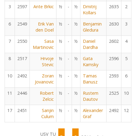
3
2597
Ante Brkic
½
-
½
Dmitrij
2635
2
Kollars
6
2549
Erik Van
½
-
½
Benjamin
2630
3
den Doel
Gledura
7
2550
Sasa
½
-
½
Daniel
2602
4
Martinovic
Dardha
8
2517
Hrvoje
½
-
½
Gata
2596
5
Stevic
Kamsky
10
2492
Zoran
½
-
½
Tamas
2593
6
Jovanovic
Banusz
11
2446
Robert
½
-
½
Rustem
2525
10
Zelcic
Dautov
17
2451
Sanjin
½
-
½
Alexander
2492
12
Culum
Graf
USV TU