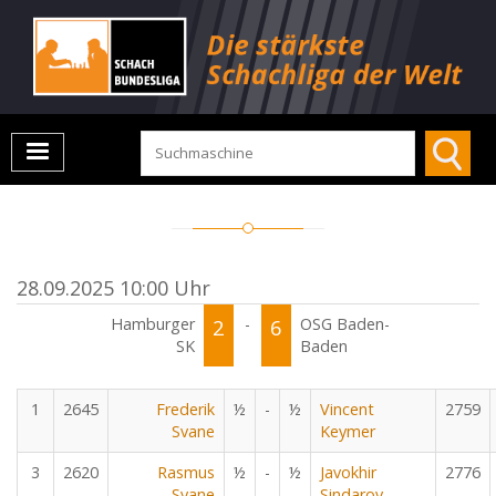
28.09.2025 10:00 Uhr
Hamburger
2
-
6
OSG Baden-
SK
Baden
1
2645
Frederik
½
-
½
Vincent
2759
Svane
Keymer
3
2620
Rasmus
½
-
½
Javokhir
2776
Svane
Sindarov