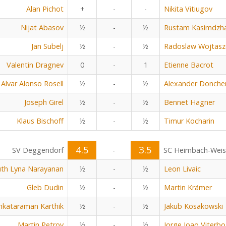
Alan Pichot
+
-
-
Nikita Vitiugov
Nijat Abasov
½
-
½
Rustam Kasimdzh
Jan Subelj
½
-
½
Radoslaw Wojtasz
Valentin Dragnev
0
-
1
Etienne Bacrot
Alvar Alonso Rosell
½
-
½
Alexander Donche
Joseph Girel
½
-
½
Bennet Hagner
Klaus Bischoff
½
-
½
Timur Kocharin
4.5
3.5
SV Deggendorf
-
SC Heimbach-Wei
uth Lyna Narayanan
½
-
½
Leon Livaic
Gleb Dudin
½
-
½
Martin Krämer
nkataraman Karthik
½
-
½
Jakub Kosakowski
Martin Petrov
½
-
½
Jorge Joao Viterbo