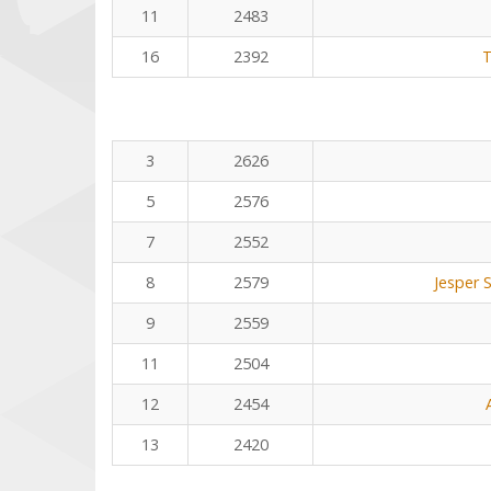
11
2483
16
2392
T
3
2626
5
2576
7
2552
8
2579
Jesper 
9
2559
11
2504
12
2454
13
2420