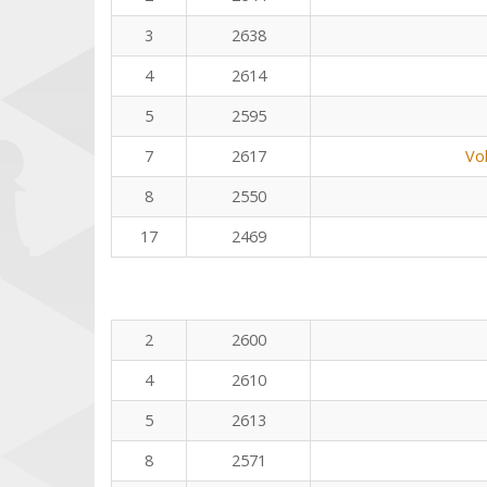
3
2638
4
2614
5
2595
7
2617
Vo
8
2550
17
2469
2
2600
4
2610
5
2613
8
2571