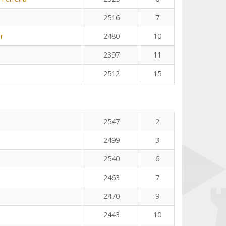
2516
7
r
2480
10
2397
11
2512
15
2547
2
2499
3
2540
6
2463
7
2470
9
2443
10