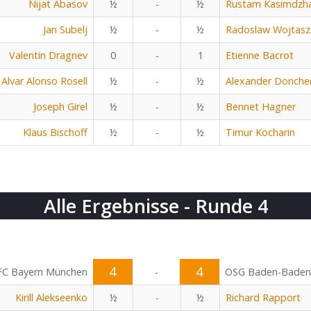
Nijat Abasov
½
-
½
Rustam Kasimdzh
Jan Subelj
½
-
½
Radoslaw Wojtasz
Valentin Dragnev
0
-
1
Etienne Bacrot
Alvar Alonso Rosell
½
-
½
Alexander Donche
Joseph Girel
½
-
½
Bennet Hagner
Klaus Bischoff
½
-
½
Timur Kocharin
Alle Ergebnisse - Runde 4
4
4
FC Bayern München
-
OSG Baden-Baden
Kirill Alekseenko
½
-
½
Richard Rapport