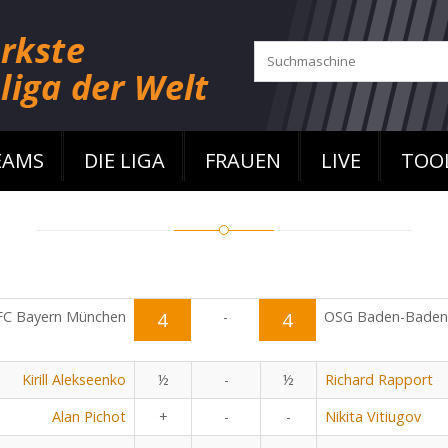
EAMS
DIE LIGA
FRAUEN
LIVE
TOO
FC Bayern München
4
-
4
OSG Baden-Baden
Kirill Alekseenko
½
-
½
Richard Rapport
Alan Pichot
+
-
-
Nikita Vitiugov