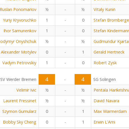
Ruslan Ponomariov
½
-
½
Vitaly Kunin
Yuriy Kryvoruchko
1
-
0
Stefan Bromberge
Ihor Samunenkov
1
-
0
Stefan Kinderman
lodymyr Onyshchuk
½
-
½
Gudmundur Kjarta
Alexander Motylev
0
-
1
Gerald Hertneck
Vadym Petrovskiy
1
-
0
Robert Zysk
4
4
SV Werder Bremen
-
SG Solingen
Velimir Ivic
½
-
½
Pentala Harikrishn
Laurent Fressinet
½
-
½
David Navara
Szymon Gumularz
0
-
1
Max Warmerdam
Bobby Sky Cheng
0
-
1
Erwin L'Ami