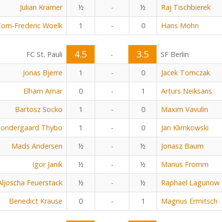
Julian Kramer
½
-
½
Raj Tischbierek
om-Frederic Woelk
1
-
0
Hans Möhn
4.5
3.5
FC St. Pauli
-
SF Berlin
Jonas Bjerre
1
-
0
Jacek Tomczak
Elham Amar
0
-
1
Arturs Neiksans
Bartosz Socko
1
-
0
Maxim Vavulin
Sondergaard Thybo
1
-
0
Jan Klimkowski
Mads Andersen
½
-
½
Jonasz Baum
Igor Janik
½
-
½
Marius Fromm
Aljoscha Feuerstack
½
-
½
Raphael Lagunow
Benedict Krause
0
-
1
Magnus Ermitsch