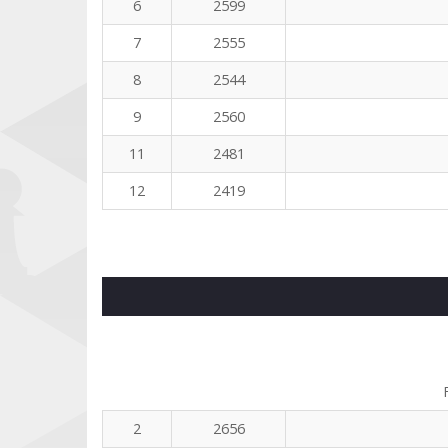
6
2599
7
2555
8
2544
9
2560
11
2481
12
2419
2
2656