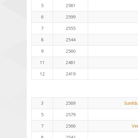
5
2581
6
2599
7
2555
8
2544
9
2560
11
2481
12
2419
3
2569
Sunild
5
2579
7
2566
Ve
8
2542