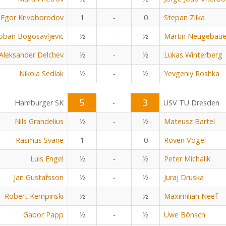
Egor Krivoborodov
1
-
0
Stepan Zilka
oban Bogosavljevic
½
-
½
Martin Neugebaue
Aleksander Delchev
½
-
½
Lukas Winterberg
Nikola Sedlak
½
-
½
Yevgeniy Roshka
5
3
Hamburger SK
-
USV TU Dresden
Nils Grandelius
½
-
½
Mateusz Bartel
Rasmus Svane
1
-
0
Roven Vogel
Luis Engel
½
-
½
Peter Michalik
Jan Gustafsson
½
-
½
Juraj Druska
Robert Kempinski
½
-
½
Maximilian Neef
Gabor Papp
½
-
½
Uwe Bönsch