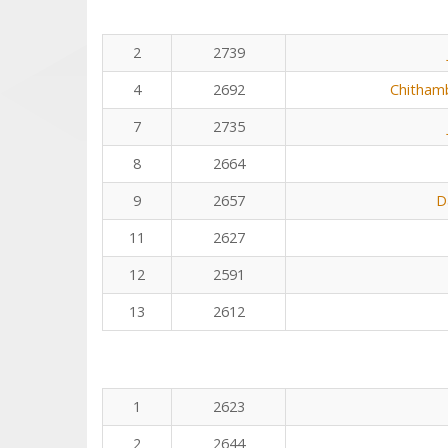
2
2739
4
2692
Chitham
7
2735
8
2664
9
2657
D
11
2627
12
2591
13
2612
1
2623
2
2644