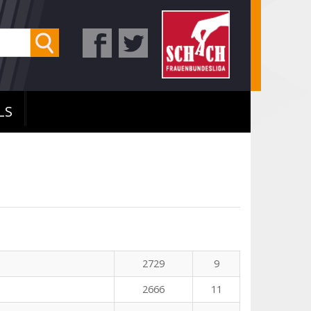
LS
2729
9
2666
11