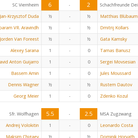
6
2
SC Viernheim
-
Schachfreunde Dei
Jan-Krzysztof Duda
½
-
½
Matthias Blübaum
baram VR. Aravindh
½
-
½
Dmitrij Kollars
Jorden Van Foreest
½
-
½
Gata Kamsky
Alexey Sarana
1
-
0
Tamas Banusz
avid Anton Guijarro
1
-
0
Sergei Movsesian
Bassem Amin
1
-
0
Jules Moussard
Dennis Wagner
½
-
½
Rustem Dautov
Georg Meier
1
-
0
Zdenko Kozul
5.5
2.5
Sfr. Wolfhagen
-
MSA Zugzwang
Andreij Volokitin
1
-
0
Leonardo Costa
Maksim Chigaev
½
-
½
Dominik Horvath