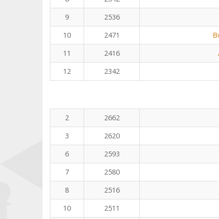
9
2536
10
2471
B
11
2416
12
2342
2
2662
3
2620
6
2593
7
2580
8
2516
10
2511