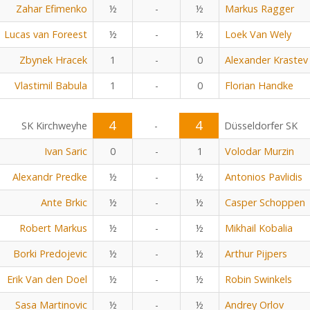
Zahar Efimenko
½
-
½
Markus Ragger
Lucas van Foreest
½
-
½
Loek Van Wely
Zbynek Hracek
1
-
0
Alexander Krastev
Vlastimil Babula
1
-
0
Florian Handke
4
4
SK Kirchweyhe
-
Düsseldorfer SK
Ivan Saric
0
-
1
Volodar Murzin
Alexandr Predke
½
-
½
Antonios Pavlidis
Ante Brkic
½
-
½
Casper Schoppen
Robert Markus
½
-
½
Mikhail Kobalia
Borki Predojevic
½
-
½
Arthur Pijpers
Erik Van den Doel
½
-
½
Robin Swinkels
Sasa Martinovic
½
-
½
Andrey Orlov