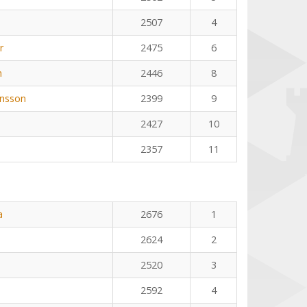
2507
4
r
2475
6
n
2446
8
nsson
2399
9
2427
10
2357
11
a
2676
1
2624
2
2520
3
2592
4