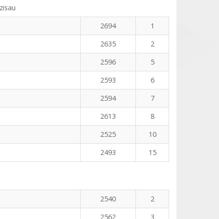
zisau
2694
1
2635
2
2596
5
2593
6
2594
7
2613
8
2525
10
2493
15
2540
2
2562
3