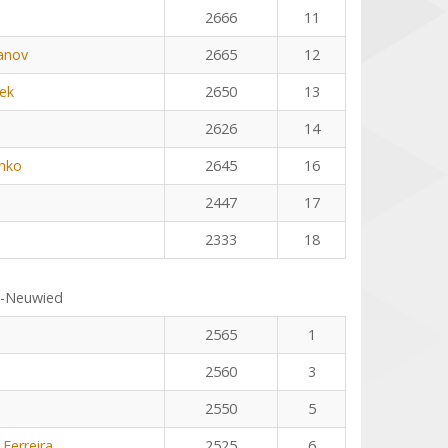
2666
11
anov
2665
12
ek
2650
13
2626
14
nko
2645
16
2447
17
2333
18
s-Neuwied
2565
1
2560
3
2550
5
 Ferreira
2525
6