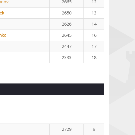
anov
2665
12
ek
2650
13
2626
14
nko
2645
16
2447
17
2333
18
2729
9