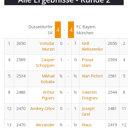
Düsseldorfer
FC Bayern
4
4
-
SK
München
1
2650
Volodar
0
-
1
Kirill
2656
2
Murzin
Alekseenko
4
2589
Casper
1
-
0
Pouya
2594
4
Schoppen
Idani
5
2534
Mikhail
½
-
½
Alan Pichot
2581
5
Kobalia
8
2486
Arthur
½
-
½
Valentin
2544
8
Pijpers
Dragnev
12
2470
Andrey Orlov
0
-
1
Joseph
2481
11
Girel
13
2470
Alexander
½
-
½
Klaus
2419
12