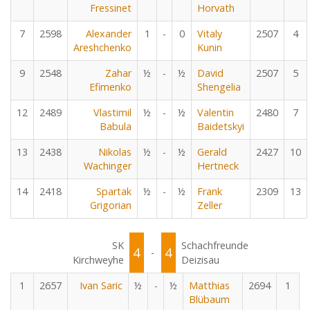
Fressinet
Horvath
7
2598
Alexander
1
-
0
Vitaly
2507
4
Areshchenko
Kunin
9
2548
Zahar
½
-
½
David
2507
5
Efimenko
Shengelia
12
2489
Vlastimil
½
-
½
Valentin
2480
7
Babula
Baidetskyi
13
2438
Nikolas
½
-
½
Gerald
2427
10
Wachinger
Hertneck
14
2418
Spartak
½
-
½
Frank
2309
13
Grigorian
Zeller
SK
Schachfreunde
4
4
-
Kirchweyhe
Deizisau
1
2657
Ivan Saric
½
-
½
Matthias
2694
1
Blübaum