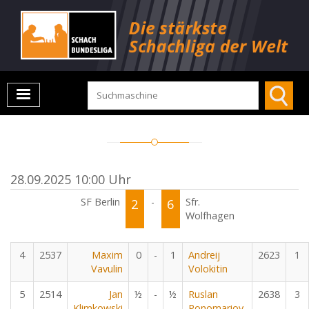
28.09.2025 10:00 Uhr
SF Berlin
2
-
6
Sfr.
Wolfhagen
4
2537
Maxim
0
-
1
Andreij
2623
1
Vavulin
Volokitin
5
2514
Jan
½
-
½
Ruslan
2638
3
Klimkowski
Ponomariov