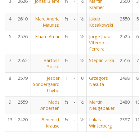
3
2626
Jonas Bjerre
½
-
½
Martin
2560
3
Krämer
4
2610
Marc Andria
½
-
½
Jakub
2550
5
Maurizzi
Kosakowski
5
2576
Elham Amar
½
-
½
Jorge Joao
2525
6
Viterbo
Ferreira
7
2552
Bartosz
½
-
½
Stepan Zilka
2516
7
Socko
8
2579
Jesper
1
-
0
Grzegorz
2498
8
Sondergaard
Nasuta
Thybo
9
2559
Mads
½
-
½
Martin
2480
1
Andersen
Neugebauer
13
2420
Benedict
½
-
½
Lukas
2397
1
Krause
Winterberg