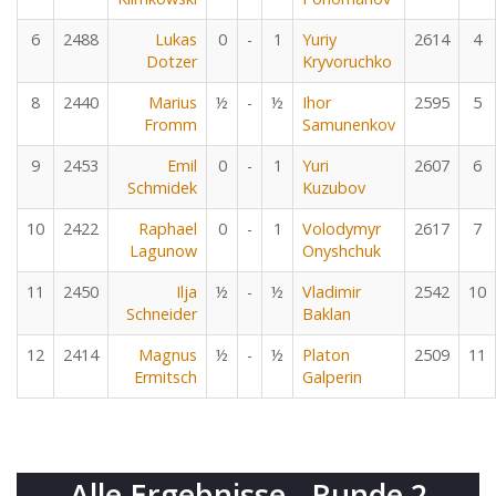
6
2488
Lukas
0
-
1
Yuriy
2614
4
Dotzer
Kryvoruchko
8
2440
Marius
½
-
½
Ihor
2595
5
Fromm
Samunenkov
9
2453
Emil
0
-
1
Yuri
2607
6
Schmidek
Kuzubov
10
2422
Raphael
0
-
1
Volodymyr
2617
7
Lagunow
Onyshchuk
11
2450
Ilja
½
-
½
Vladimir
2542
10
Schneider
Baklan
12
2414
Magnus
½
-
½
Platon
2509
11
Ermitsch
Galperin
Alle Ergebnisse - Runde 2