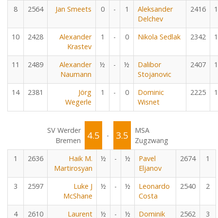
8
2564
Jan Smeets
0
-
1
Aleksander
2416
1
Delchev
10
2428
Alexander
1
-
0
Nikola Sedlak
2342
1
Krastev
11
2489
Alexander
½
-
½
Dalibor
2407
1
Naumann
Stojanovic
14
2381
Jörg
1
-
0
Dominic
2225
1
Wegerle
Wisnet
SV Werder
MSA
4.5
3.5
-
Bremen
Zugzwang
1
2636
Haik M.
½
-
½
Pavel
2674
1
Martirosyan
Eljanov
3
2597
Luke J
½
-
½
Leonardo
2540
2
McShane
Costa
4
2610
Laurent
½
-
½
Dominik
2562
3