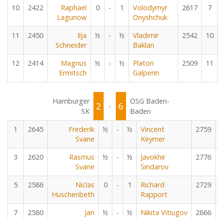
10
2422
Raphael
0
-
1
Volodymyr
2617
7
Lagunow
Onyshchuk
11
2450
Ilja
½
-
½
Vladimir
2542
10
Schneider
Baklan
12
2414
Magnus
½
-
½
Platon
2509
11
Ermitsch
Galperin
Hamburger
OSG Baden-
2
6
-
SK
Baden
1
2645
Frederik
½
-
½
Vincent
2759
Svane
Keymer
3
2620
Rasmus
½
-
½
Javokhir
2776
Svane
Sindarov
5
2586
Niclas
0
-
1
Richard
2729
Huschenbeth
Rapport
7
2580
Jan
½
-
½
Nikita Vitiugov
2666