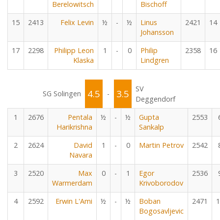
Berelowitsch
Bischoff
15
2413
Felix Levin
½
-
½
Linus
2421
14
Johansson
17
2298
Philipp Leon
1
-
0
Philip
2358
16
Klaska
Lindgren
SV
4.5
3.5
SG Solingen
-
Deggendorf
1
2676
Pentala
½
-
½
Gupta
2553
Harikrishna
Sankalp
2
2624
David
1
-
0
Martin Petrov
2542
Navara
3
2520
Max
0
-
1
Egor
2536
Warmerdam
Krivoborodov
4
2592
Erwin L'Ami
½
-
½
Boban
2471
1
Bogosavljevic