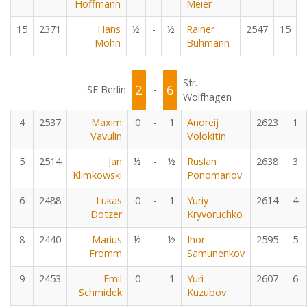
Hoffmann
Meier
15
2371
Hans
½
-
½
Rainer
2547
15
Möhn
Buhmann
Sfr.
2
6
SF Berlin
-
Wolfhagen
4
2537
Maxim
0
-
1
Andreij
2623
1
Vavulin
Volokitin
5
2514
Jan
½
-
½
Ruslan
2638
3
Klimkowski
Ponomariov
6
2488
Lukas
0
-
1
Yuriy
2614
4
Dotzer
Kryvoruchko
8
2440
Marius
½
-
½
Ihor
2595
5
Fromm
Samunenkov
9
2453
Emil
0
-
1
Yuri
2607
6
Schmidek
Kuzubov