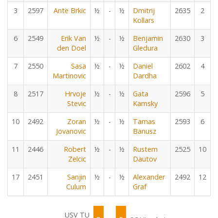
3
2597
Ante Brkic
½
-
½
Dmitrij
2635
2
Kollars
6
2549
Erik Van
½
-
½
Benjamin
2630
3
den Doel
Gledura
7
2550
Sasa
½
-
½
Daniel
2602
4
Martinovic
Dardha
8
2517
Hrvoje
½
-
½
Gata
2596
5
Stevic
Kamsky
10
2492
Zoran
½
-
½
Tamas
2593
6
Jovanovic
Banusz
11
2446
Robert
½
-
½
Rustem
2525
10
Zelcic
Dautov
17
2451
Sanjin
½
-
½
Alexander
2492
12
Culum
Graf
USV TU