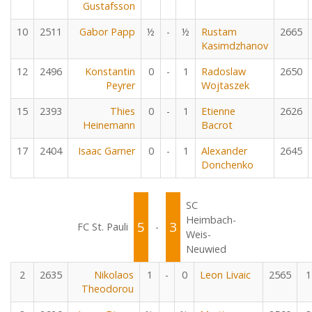
Gustafsson
10
2511
Gabor Papp
½
-
½
Rustam
2665
Kasimdzhanov
12
2496
Konstantin
0
-
1
Radoslaw
2650
Peyrer
Wojtaszek
15
2393
Thies
0
-
1
Etienne
2626
Heinemann
Bacrot
17
2404
Isaac Garner
0
-
1
Alexander
2645
Donchenko
SC
Heimbach-
5
3
FC St. Pauli
-
Weis-
Neuwied
2
2635
Nikolaos
1
-
0
Leon Livaic
2565
1
Theodorou