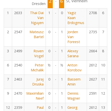
2
6
-
SC Viernheim
Dresden
1
2633
Thai Dai
1
-
0
Yagiz
2708
6
Van
Kaan
Nguyen
Erdogmus
2
2547
Mateusz
0
-
1
Jorden
2735
7
Bartel
Van
Foreest
3
2499
Roven
0
-
1
Alexey
2664
8
Vogel
Sarana
6
2540
Peter
½
-
½
Anton
2612
10
Michalik
Korobov
7
2463
Juraj
0
-
1
Bassem
2627
11
Druska
Amin
9
2470
Maximilian
0
-
1
Dennis
2591
12
Neef
Wagner
12
2359
Paul
0
-
1
Georg
2612
13