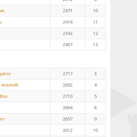
vic
2471
10
v
2416
11
2342
12
2407
13
yarov
2717
3
 Aravindh
2692
4
dloo
2710
5
2664
8
rro
2657
9
2612
10