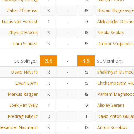
Zahar Efimenko
½
-
½
Boban Bogosavlje
Lucas van Foreest
1
-
0
Aleksander Delche
Zbynek Hracek
½
-
½
Nikola Sedlak
Lara Schulze
½
-
½
Dalibor Stojanovic
3.5
4.5
SG Solingen
-
SC Viernheim
David Navara
½
-
½
Shakhriyar Mamed
Erwin L'Ami
½
-
½
Chithambaram VR.
Markus Ragger
½
-
½
Parham Maghsoo
Loek Van Wely
1
-
0
Alexey Sarana
Predrag Nikolic
0
-
1
David Anton Guija
lexander Naumann
½
-
½
Anton Korobov