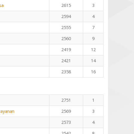
sa
2615
3
2594
4
2555
7
l
2560
9
2419
12
2421
14
2358
16
2751
1
rayanan
2569
3
2573
4
2542
8