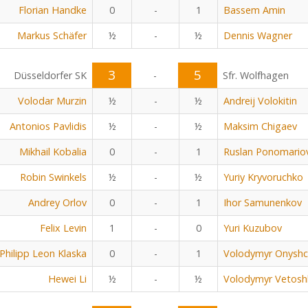
Florian Handke
0
-
1
Bassem Amin
Markus Schäfer
½
-
½
Dennis Wagner
3
5
Düsseldorfer SK
-
Sfr. Wolfhagen
Volodar Murzin
½
-
½
Andreij Volokitin
Antonios Pavlidis
½
-
½
Maksim Chigaev
Mikhail Kobalia
0
-
1
Ruslan Ponomario
Robin Swinkels
½
-
½
Yuriy Kryvoruchko
Andrey Orlov
0
-
1
Ihor Samunenkov
Felix Levin
1
-
0
Yuri Kuzubov
Philipp Leon Klaska
0
-
1
Volodymyr Onyshc
Hewei Li
½
-
½
Volodymyr Vetosh