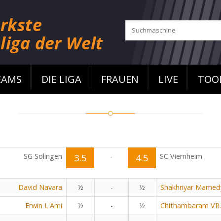
EAMS
DIE LIGA
FRAUEN
LIVE
TOO
SG Solingen
3.5
-
4.5
SC Viernheim
David Navara
½
-
½
Shakhriyar Mamed
Erwin L'Ami
½
-
½
Chithambaram VR.