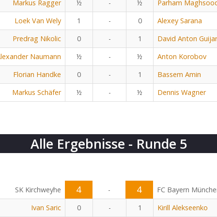
Markus Ragger
½
-
½
Parham Maghsoo
Loek Van Wely
1
-
0
Alexey Sarana
Predrag Nikolic
0
-
1
David Anton Guija
lexander Naumann
½
-
½
Anton Korobov
Florian Handke
0
-
1
Bassem Amin
Markus Schäfer
½
-
½
Dennis Wagner
Alle Ergebnisse - Runde 5
4
4
SK Kirchweyhe
-
FC Bayern Münche
Ivan Saric
0
-
1
Kirill Alekseenko