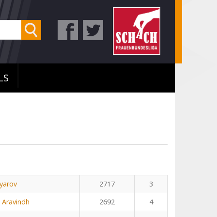
LS
yarov
2717
3
 Aravindh
2692
4