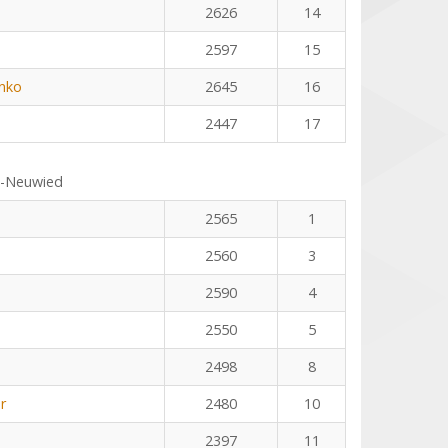
2626
14
2597
15
nko
2645
16
2447
17
s-Neuwied
2565
1
2560
3
2590
4
2550
5
2498
8
r
2480
10
2397
11