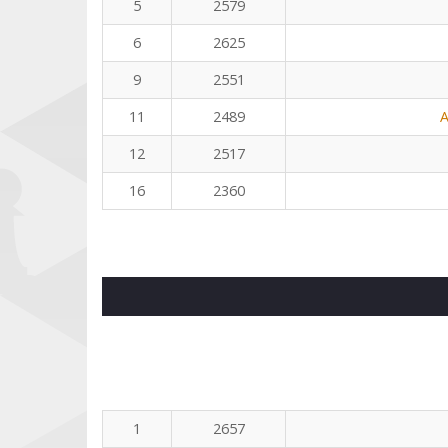
5
2579
6
2625
9
2551
11
2489
A
12
2517
16
2360
1
2657