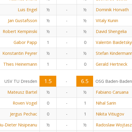
Luis Engel
½
-
½
Dominik Horvath
Jan Gustafsson
½
-
½
Vitaly Kunin
Robert Kempinski
½
-
½
David Shengelia
Gabor Papp
1
-
0
Valentin Baidetsky
Konstantin Peyrer
½
-
½
Stefan Kinderman
Thies Heinemann
1
-
0
Gerald Hertneck
1.5
6.5
USV TU Dresden
-
OSG Baden-Baden
Mateusz Bartel
½
-
½
Fabiano Caruana
Roven Vogel
0
-
1
Nihal Sarin
Jergus Pechac
0
-
1
Nikita Vitiugov
viu-Dieter Nisipeanu
½
-
½
Radoslaw Wojtasz