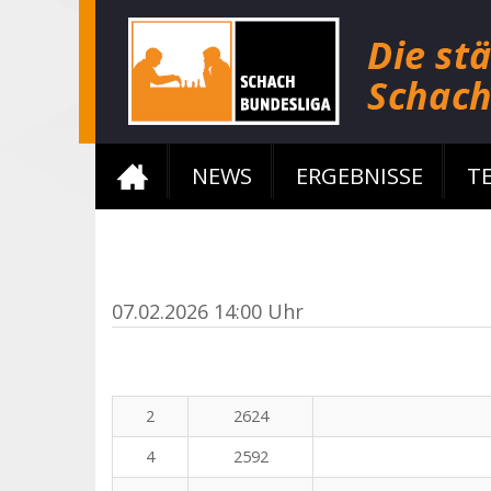
NEWS
ERGEBNISSE
T
07.02.2026 14:00 Uhr
2
2624
4
2592