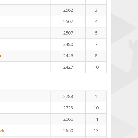
2562
3
2507
4
2507
5
i
2480
7
n
2446
8
2427
10
2788
1
2723
10
2666
11
ek
2650
13