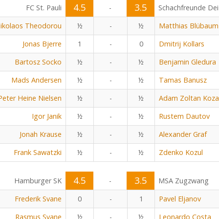
4.5
3.5
FC St. Pauli
-
Schachfreunde Dei
ikolaos Theodorou
½
-
½
Matthias Blübaum
Jonas Bjerre
1
-
0
Dmitrij Kollars
Bartosz Socko
½
-
½
Benjamin Gledura
Mads Andersen
½
-
½
Tamas Banusz
Peter Heine Nielsen
½
-
½
Adam Zoltan Koza
Igor Janik
½
-
½
Rustem Dautov
Jonah Krause
½
-
½
Alexander Graf
Frank Sawatzki
½
-
½
Zdenko Kozul
4.5
3.5
Hamburger SK
-
MSA Zugzwang
Frederik Svane
0
-
1
Pavel Eljanov
Rasmus Svane
½
-
½
Leonardo Costa