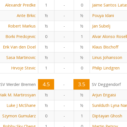
Alexandr Predke
1
-
0
Jaime Santos Lata
Ante Brkic
½
-
½
Pouya Idani
Robert Markus
½
-
½
Jan Subelj
Borki Predojevic
0
-
1
Alvar Alonso Rosel
Erik Van den Doel
½
-
½
Klaus Bischoff
Sasa Martinovic
½
-
½
Linus Johansson
Hrvoje Stevic
1
-
0
Philip Lindgren
4.5
3.5
SV Werder Bremen
-
SV Deggendorf
Haik M. Martirosyan
½
-
½
Arjun Erigaisi
Luke J McShane
½
-
½
Sunilduth Lyna Na
Szymon Gumularz
0
-
1
Diptayan Ghosh
Bobby Sky Cheng
1
-
0
Martin Petrov