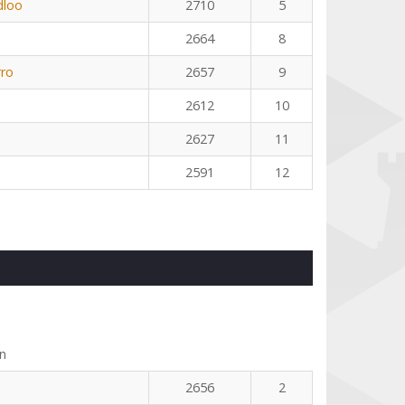
dloo
2710
5
2664
8
rro
2657
9
2612
10
2627
11
2591
12
n
2656
2