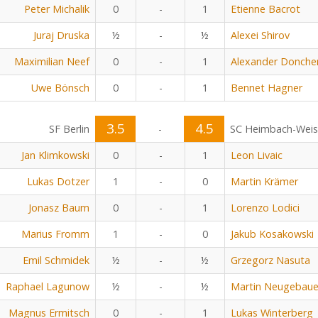
Peter Michalik
0
-
1
Etienne Bacrot
Juraj Druska
½
-
½
Alexei Shirov
Maximilian Neef
0
-
1
Alexander Donche
Uwe Bönsch
0
-
1
Bennet Hagner
3.5
4.5
SF Berlin
-
SC Heimbach-Wei
Jan Klimkowski
0
-
1
Leon Livaic
Lukas Dotzer
1
-
0
Martin Krämer
Jonasz Baum
0
-
1
Lorenzo Lodici
Marius Fromm
1
-
0
Jakub Kosakowski
Emil Schmidek
½
-
½
Grzegorz Nasuta
Raphael Lagunow
½
-
½
Martin Neugebaue
Magnus Ermitsch
0
-
1
Lukas Winterberg