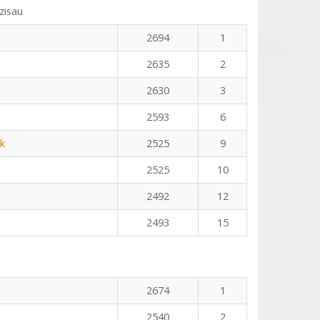
zisau
2694
1
2635
2
2630
3
2593
6
k
2525
9
2525
10
2492
12
2493
15
2674
1
2540
2