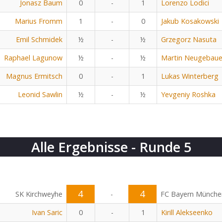
Jonasz Baum
0
-
1
Lorenzo Lodici
Marius Fromm
1
-
0
Jakub Kosakowski
Emil Schmidek
½
-
½
Grzegorz Nasuta
Raphael Lagunow
½
-
½
Martin Neugebaue
Magnus Ermitsch
0
-
1
Lukas Winterberg
Leonid Sawlin
½
-
½
Yevgeniy Roshka
Alle Ergebnisse - Runde 5
4
4
SK Kirchweyhe
-
FC Bayern Münche
Ivan Saric
0
-
1
Kirill Alekseenko