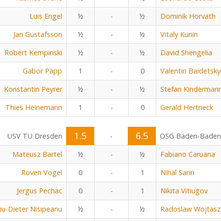
Luis Engel
½
-
½
Dominik Horvath
Jan Gustafsson
½
-
½
Vitaly Kunin
Robert Kempinski
½
-
½
David Shengelia
Gabor Papp
1
-
0
Valentin Baidetsky
Konstantin Peyrer
½
-
½
Stefan Kinderman
Thies Heinemann
1
-
0
Gerald Hertneck
1.5
6.5
USV TU Dresden
-
OSG Baden-Baden
Mateusz Bartel
½
-
½
Fabiano Caruana
Roven Vogel
0
-
1
Nihal Sarin
Jergus Pechac
0
-
1
Nikita Vitiugov
viu-Dieter Nisipeanu
½
-
½
Radoslaw Wojtasz