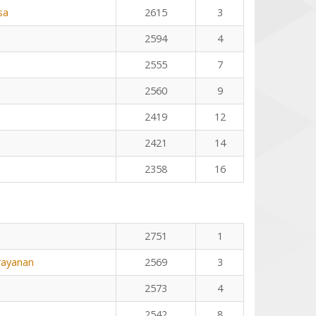
sa
2615
3
2594
4
2555
7
l
2560
9
2419
12
2421
14
2358
16
2751
1
rayanan
2569
3
2573
4
2542
8