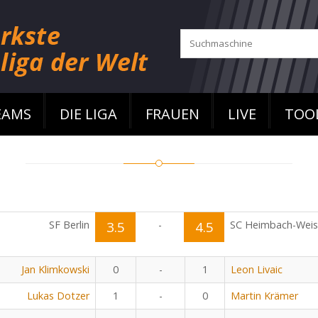
EAMS
DIE LIGA
FRAUEN
LIVE
TOO
SF Berlin
3.5
-
4.5
SC Heimbach-Wei
Jan Klimkowski
0
-
1
Leon Livaic
Lukas Dotzer
1
-
0
Martin Krämer