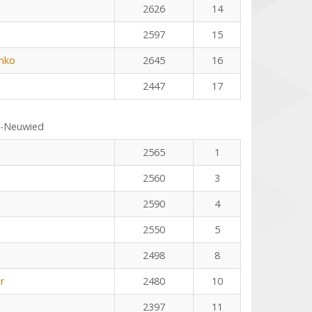
2626
14
2597
15
nko
2645
16
2447
17
s-Neuwied
2565
1
2560
3
2590
4
2550
5
2498
8
r
2480
10
2397
11