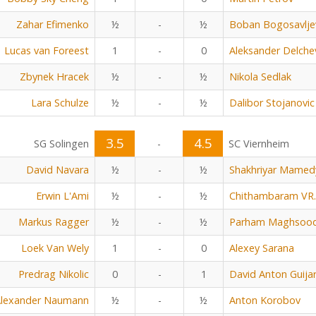
Zahar Efimenko
½
-
½
Boban Bogosavlje
Lucas van Foreest
1
-
0
Aleksander Delche
Zbynek Hracek
½
-
½
Nikola Sedlak
Lara Schulze
½
-
½
Dalibor Stojanovic
3.5
4.5
SG Solingen
-
SC Viernheim
David Navara
½
-
½
Shakhriyar Mamed
Erwin L'Ami
½
-
½
Chithambaram VR.
Markus Ragger
½
-
½
Parham Maghsoo
Loek Van Wely
1
-
0
Alexey Sarana
Predrag Nikolic
0
-
1
David Anton Guija
lexander Naumann
½
-
½
Anton Korobov