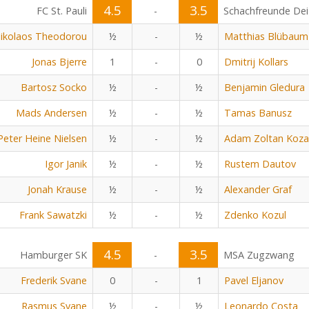
4.5
3.5
FC St. Pauli
-
Schachfreunde Dei
ikolaos Theodorou
½
-
½
Matthias Blübaum
Jonas Bjerre
1
-
0
Dmitrij Kollars
Bartosz Socko
½
-
½
Benjamin Gledura
Mads Andersen
½
-
½
Tamas Banusz
Peter Heine Nielsen
½
-
½
Adam Zoltan Koza
Igor Janik
½
-
½
Rustem Dautov
Jonah Krause
½
-
½
Alexander Graf
Frank Sawatzki
½
-
½
Zdenko Kozul
4.5
3.5
Hamburger SK
-
MSA Zugzwang
Frederik Svane
0
-
1
Pavel Eljanov
Rasmus Svane
½
-
½
Leonardo Costa