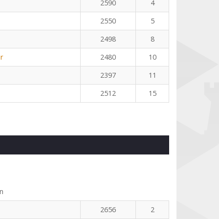
2590
4
2550
5
2498
8
r
2480
10
2397
11
2512
15
n
2656
2