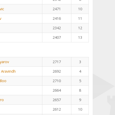
vic
2471
10
v
2416
11
2342
12
2407
13
yarov
2717
3
 Aravindh
2692
4
dloo
2710
5
2664
8
rro
2657
9
2612
10