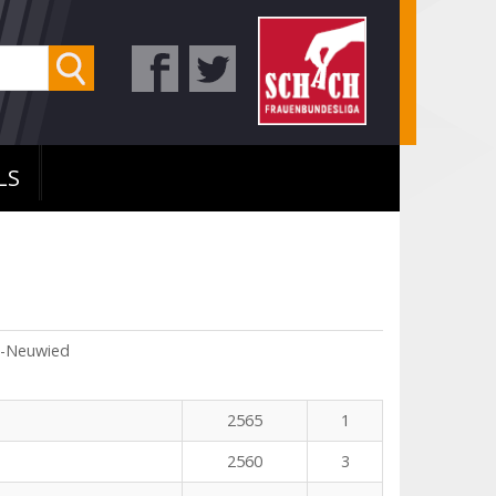
LS
s-Neuwied
2565
1
2560
3