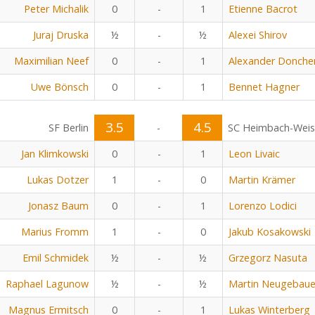
Peter Michalik
0
-
1
Etienne Bacrot
Juraj Druska
½
-
½
Alexei Shirov
Maximilian Neef
0
-
1
Alexander Donche
Uwe Bönsch
0
-
1
Bennet Hagner
3.5
4.5
SF Berlin
-
SC Heimbach-Wei
Jan Klimkowski
0
-
1
Leon Livaic
Lukas Dotzer
1
-
0
Martin Krämer
Jonasz Baum
0
-
1
Lorenzo Lodici
Marius Fromm
1
-
0
Jakub Kosakowski
Emil Schmidek
½
-
½
Grzegorz Nasuta
Raphael Lagunow
½
-
½
Martin Neugebaue
Magnus Ermitsch
0
-
1
Lukas Winterberg