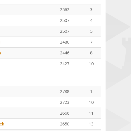
2562
3
2507
4
2507
5
i
2480
7
n
2446
8
2427
10
2788
1
2723
10
2666
11
ek
2650
13