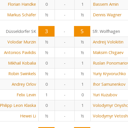
Florian Handke
0
-
1
Bassem Amin
Markus Schäfer
½
-
½
Dennis Wagner
3
5
Düsseldorfer SK
-
Sfr. Wolfhagen
Volodar Murzin
½
-
½
Andreij Volokitin
Antonios Pavlidis
½
-
½
Maksim Chigaev
Mikhail Kobalia
0
-
1
Ruslan Ponomario
Robin Swinkels
½
-
½
Yuriy Kryvoruchko
Andrey Orlov
0
-
1
Ihor Samunenkov
Felix Levin
1
-
0
Yuri Kuzubov
Philipp Leon Klaska
0
-
1
Volodymyr Onyshc
Hewei Li
½
-
½
Volodymyr Vetosh