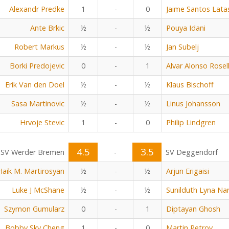
Alexandr Predke
1
-
0
Jaime Santos Lata
Ante Brkic
½
-
½
Pouya Idani
Robert Markus
½
-
½
Jan Subelj
Borki Predojevic
0
-
1
Alvar Alonso Rosel
Erik Van den Doel
½
-
½
Klaus Bischoff
Sasa Martinovic
½
-
½
Linus Johansson
Hrvoje Stevic
1
-
0
Philip Lindgren
4.5
3.5
SV Werder Bremen
-
SV Deggendorf
Haik M. Martirosyan
½
-
½
Arjun Erigaisi
Luke J McShane
½
-
½
Sunilduth Lyna Na
Szymon Gumularz
0
-
1
Diptayan Ghosh
Bobby Sky Cheng
1
-
0
Martin Petrov