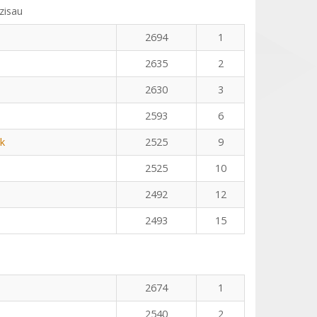
zisau
2694
1
2635
2
2630
3
2593
6
k
2525
9
2525
10
2492
12
2493
15
2674
1
2540
2