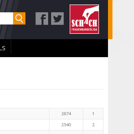
LS
2674
1
2540
2