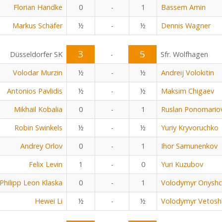
Florian Handke
0
-
1
Bassem Amin
Markus Schäfer
½
-
½
Dennis Wagner
3
5
Düsseldorfer SK
-
Sfr. Wolfhagen
Volodar Murzin
½
-
½
Andreij Volokitin
Antonios Pavlidis
½
-
½
Maksim Chigaev
Mikhail Kobalia
0
-
1
Ruslan Ponomario
Robin Swinkels
½
-
½
Yuriy Kryvoruchko
Andrey Orlov
0
-
1
Ihor Samunenkov
Felix Levin
1
-
0
Yuri Kuzubov
Philipp Leon Klaska
0
-
1
Volodymyr Onyshc
Hewei Li
½
-
½
Volodymyr Vetosh