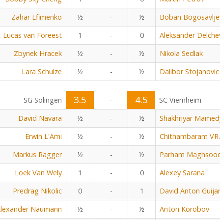
Zahar Efimenko
½
-
½
Boban Bogosavlje
Lucas van Foreest
1
-
0
Aleksander Delche
Zbynek Hracek
½
-
½
Nikola Sedlak
Lara Schulze
½
-
½
Dalibor Stojanovic
3.5
4.5
SG Solingen
-
SC Viernheim
David Navara
½
-
½
Shakhriyar Mamed
Erwin L'Ami
½
-
½
Chithambaram VR.
Markus Ragger
½
-
½
Parham Maghsoo
Loek Van Wely
1
-
0
Alexey Sarana
Predrag Nikolic
0
-
1
David Anton Guija
lexander Naumann
½
-
½
Anton Korobov