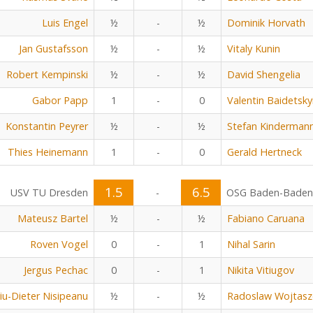
Luis Engel
½
-
½
Dominik Horvath
Jan Gustafsson
½
-
½
Vitaly Kunin
Robert Kempinski
½
-
½
David Shengelia
Gabor Papp
1
-
0
Valentin Baidetsky
Konstantin Peyrer
½
-
½
Stefan Kinderman
Thies Heinemann
1
-
0
Gerald Hertneck
1.5
6.5
USV TU Dresden
-
OSG Baden-Baden
Mateusz Bartel
½
-
½
Fabiano Caruana
Roven Vogel
0
-
1
Nihal Sarin
Jergus Pechac
0
-
1
Nikita Vitiugov
viu-Dieter Nisipeanu
½
-
½
Radoslaw Wojtasz