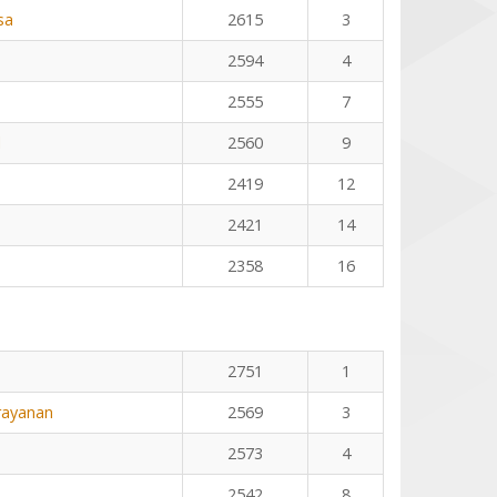
sa
2615
3
2594
4
2555
7
l
2560
9
2419
12
2421
14
2358
16
2751
1
rayanan
2569
3
2573
4
2542
8