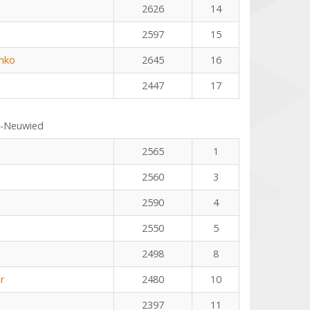
2626
14
2597
15
nko
2645
16
2447
17
s-Neuwied
2565
1
2560
3
2590
4
2550
5
2498
8
r
2480
10
2397
11