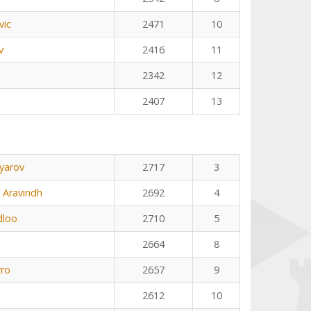
vic
2471
10
v
2416
11
2342
12
2407
13
yarov
2717
3
 Aravindh
2692
4
dloo
2710
5
2664
8
rro
2657
9
2612
10