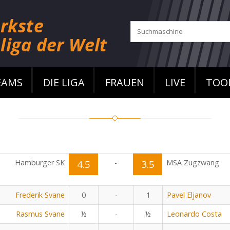
EAMS
DIE LIGA
FRAUEN
LIVE
TOO
Hamburger SK
4.5
-
3.5
MSA Zugzwang
Frederik Svane
0
-
1
Pavel Eljanov
Rasmus Svane
½
-
½
Leonardo Costa