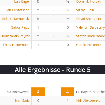
Luis Engel
½
-
½
Dominik Horvath
Jan Gustafsson
½
-
½
Vitaly Kunin
Robert Kempinski
½
-
½
David Shengelia
Gabor Papp
1
-
0
Valentin Baidetsky
Konstantin Peyrer
½
-
½
Stefan Kinderman
Thies Heinemann
1
-
0
Gerald Hertneck
Alle Ergebnisse - Runde 5
4
4
SK Kirchweyhe
-
FC Bayern Münche
Ivan Saric
0
-
1
Kirill Alekseenko