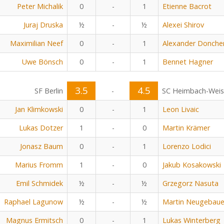
Peter Michalik
0
-
1
Etienne Bacrot
Juraj Druska
½
-
½
Alexei Shirov
Maximilian Neef
0
-
1
Alexander Donche
Uwe Bönsch
0
-
1
Bennet Hagner
3.5
4.5
SF Berlin
-
SC Heimbach-Wei
Jan Klimkowski
0
-
1
Leon Livaic
Lukas Dotzer
1
-
0
Martin Krämer
Jonasz Baum
0
-
1
Lorenzo Lodici
Marius Fromm
1
-
0
Jakub Kosakowski
Emil Schmidek
½
-
½
Grzegorz Nasuta
Raphael Lagunow
½
-
½
Martin Neugebaue
Magnus Ermitsch
0
-
1
Lukas Winterberg