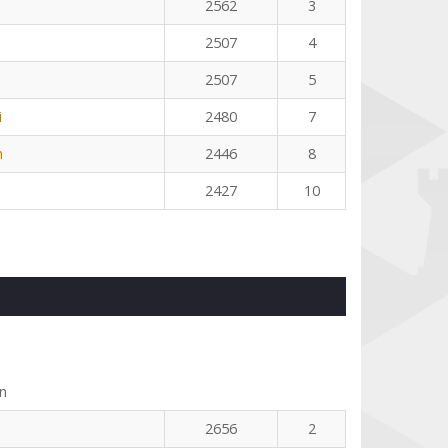
2562
3
2507
4
2507
5
i
2480
7
n
2446
8
2427
10
n
2656
2