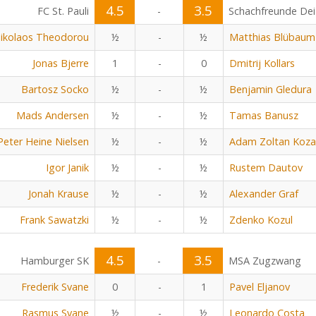
4.5
3.5
FC St. Pauli
-
Schachfreunde Dei
ikolaos Theodorou
½
-
½
Matthias Blübaum
Jonas Bjerre
1
-
0
Dmitrij Kollars
Bartosz Socko
½
-
½
Benjamin Gledura
Mads Andersen
½
-
½
Tamas Banusz
Peter Heine Nielsen
½
-
½
Adam Zoltan Koza
Igor Janik
½
-
½
Rustem Dautov
Jonah Krause
½
-
½
Alexander Graf
Frank Sawatzki
½
-
½
Zdenko Kozul
4.5
3.5
Hamburger SK
-
MSA Zugzwang
Frederik Svane
0
-
1
Pavel Eljanov
Rasmus Svane
½
-
½
Leonardo Costa