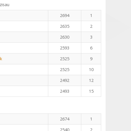
zisau
2694
1
2635
2
2630
3
2593
6
k
2525
9
2525
10
2492
12
2493
15
2674
1
2540
2