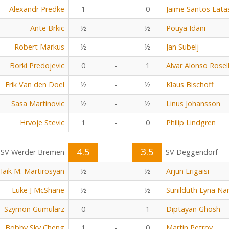
Alexandr Predke
1
-
0
Jaime Santos Lata
Ante Brkic
½
-
½
Pouya Idani
Robert Markus
½
-
½
Jan Subelj
Borki Predojevic
0
-
1
Alvar Alonso Rosel
Erik Van den Doel
½
-
½
Klaus Bischoff
Sasa Martinovic
½
-
½
Linus Johansson
Hrvoje Stevic
1
-
0
Philip Lindgren
4.5
3.5
SV Werder Bremen
-
SV Deggendorf
Haik M. Martirosyan
½
-
½
Arjun Erigaisi
Luke J McShane
½
-
½
Sunilduth Lyna Na
Szymon Gumularz
0
-
1
Diptayan Ghosh
Bobby Sky Cheng
1
-
0
Martin Petrov