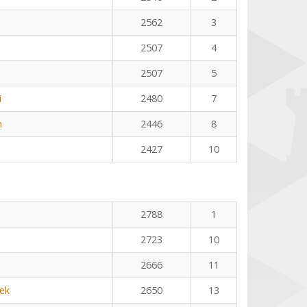
2562
3
2507
4
2507
5
i
2480
7
n
2446
8
2427
10
2788
1
2723
10
2666
11
ek
2650
13