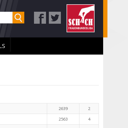
LS
n
2639
2
2563
4