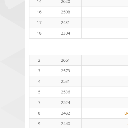
14
2620
16
2598
17
2431
18
2304
2
2661
3
2573
4
2531
5
2536
7
2524
8
2482
B
9
2440