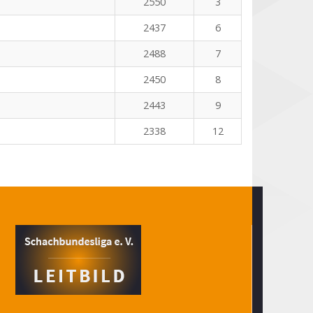
2550
3
2437
6
2488
7
2450
8
2443
9
2338
12