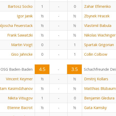
Bartosz Socko
1
-
0
Zahar Efimenko
Igor Janik
½
-
½
Zbynek Hracek
Aljoscha Feuerstack
½
-
½
Vlastimil Babula
Frank Sawatzki
½
-
½
Nikolas Wachinger
Martin Voigt
0
-
1
Spartak Grigorian
Giso Jahncke
0
-
1
Collin Colbow
4.5
3.5
OSG Baden-Baden
-
Schachfreunde Dei
Vincent Keymer
½
-
½
Dmitrij Kollars
tam Kasimdzhanov
½
-
½
Matthias Blübaum
Nikita Vitiugov
1
-
0
Benjamin Gledura
Etienne Bacrot
½
-
½
Gata Kamsky