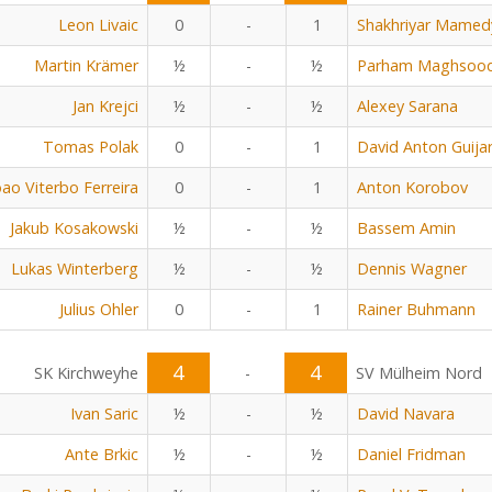
Leon Livaic
0
-
1
Shakhriyar Mamed
Martin Krämer
½
-
½
Parham Maghsoo
Jan Krejci
½
-
½
Alexey Sarana
Tomas Polak
0
-
1
David Anton Guija
oao Viterbo Ferreira
0
-
1
Anton Korobov
Jakub Kosakowski
½
-
½
Bassem Amin
Lukas Winterberg
½
-
½
Dennis Wagner
Julius Ohler
0
-
1
Rainer Buhmann
4
4
SK Kirchweyhe
-
SV Mülheim Nord
Ivan Saric
½
-
½
David Navara
Ante Brkic
½
-
½
Daniel Fridman