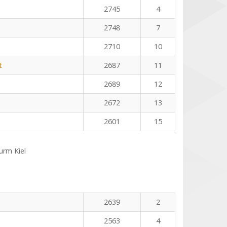
2745
4
2748
7
2710
10
t
2687
11
2689
12
2672
13
2601
15
rm Kiel
n
2639
2
2563
4