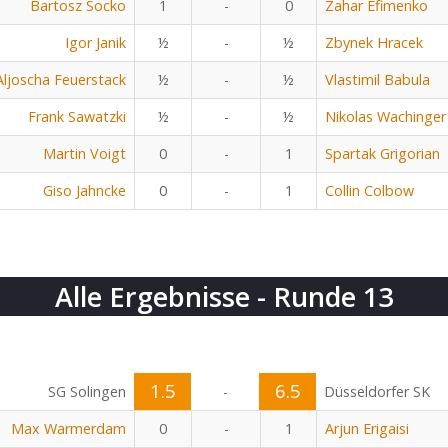
Bartosz Socko
1
-
0
Zahar Efimenko
Igor Janik
½
-
½
Zbynek Hracek
Aljoscha Feuerstack
½
-
½
Vlastimil Babula
Frank Sawatzki
½
-
½
Nikolas Wachinger
Martin Voigt
0
-
1
Spartak Grigorian
Giso Jahncke
0
-
1
Collin Colbow
Alle Ergebnisse - Runde 13
1.5
6.5
SG Solingen
-
Düsseldorfer SK
Max Warmerdam
0
-
1
Arjun Erigaisi