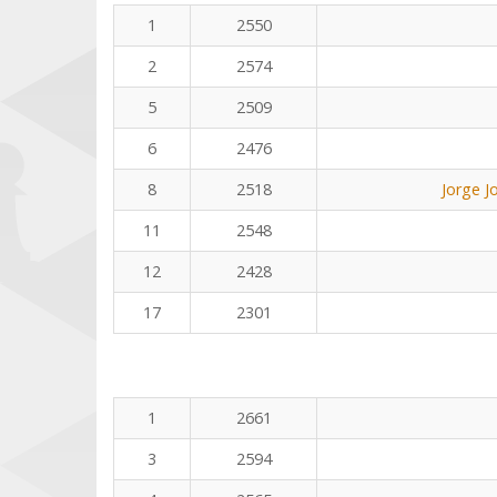
1
2550
2
2574
5
2509
6
2476
8
2518
Jorge J
11
2548
12
2428
17
2301
1
2661
3
2594