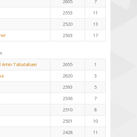
2605
7
2553
11
2520
13
ner
2503
17
n
Amin Tabatabaei
2655
1
sa
2620
3
2593
5
l
2536
7
2510
8
2501
10
2428
11