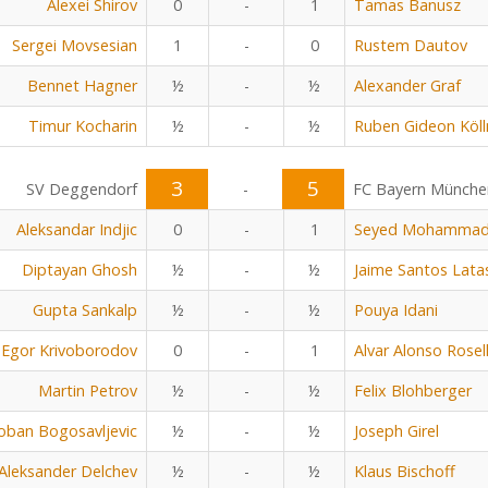
Alexei Shirov
0
-
1
Tamas Banusz
Sergei Movsesian
1
-
0
Rustem Dautov
Bennet Hagner
½
-
½
Alexander Graf
Timur Kocharin
½
-
½
Ruben Gideon Köll
3
5
SV Deggendorf
-
FC Bayern Münche
Aleksandar Indjic
0
-
1
Seyed Mohammad 
Diptayan Ghosh
½
-
½
Jaime Santos Lata
Gupta Sankalp
½
-
½
Pouya Idani
Egor Krivoborodov
0
-
1
Alvar Alonso Rosel
Martin Petrov
½
-
½
Felix Blohberger
oban Bogosavljevic
½
-
½
Joseph Girel
Aleksander Delchev
½
-
½
Klaus Bischoff