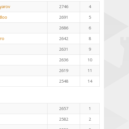
yarov
2746
4
dloo
2691
5
2686
6
rro
2642
8
2631
9
2636
10
2619
11
2548
14
2657
1
2582
2