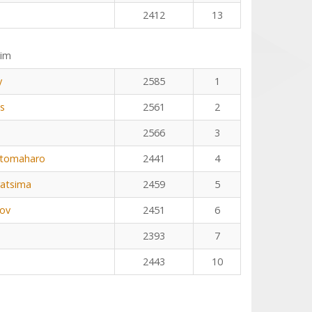
2412
13
eim
y
2585
1
us
2561
2
2566
3
otomaharo
2441
4
ratsima
2459
5
kov
2451
6
2393
7
2443
10