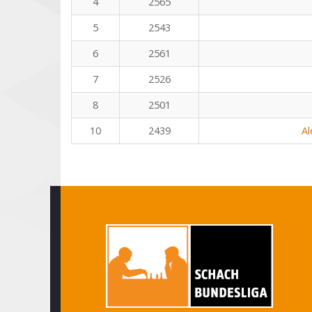
4
2565
5
2543
6
2561
7
2526
8
2501
10
2439
Al