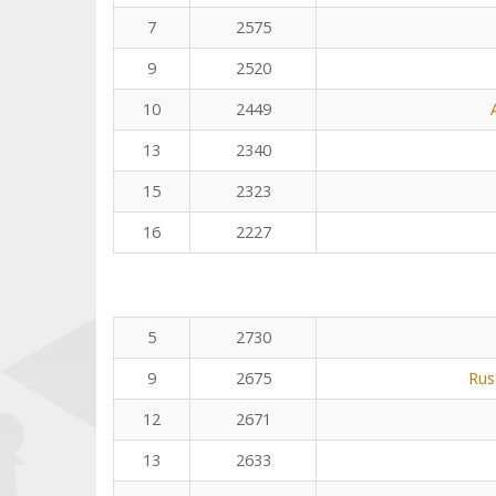
7
2575
9
2520
10
2449
13
2340
15
2323
16
2227
5
2730
9
2675
Rus
12
2671
13
2633