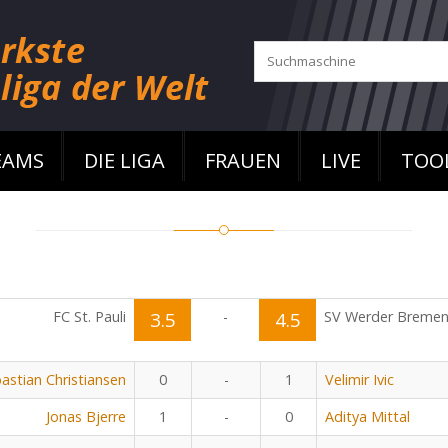
EAMS
DIE LIGA
FRAUEN
LIVE
TOO
FC St. Pauli
3.5
-
4.5
SV Werder Breme
astian Christiansen
0
-
1
Velimir Ivic
Jonas Bjerre
1
-
0
Aditya Mittal