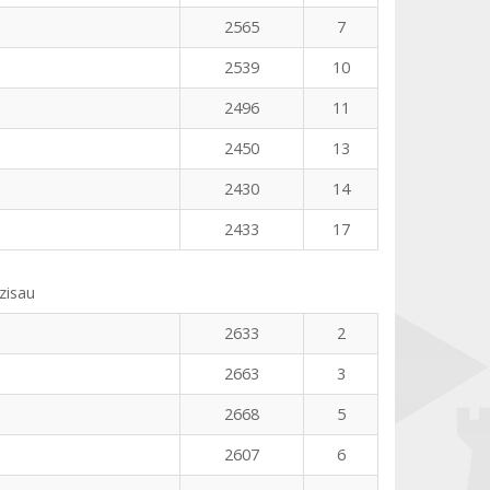
2565
7
2539
10
2496
11
2450
13
2430
14
2433
17
zisau
2633
2
2663
3
2668
5
2607
6