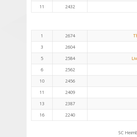
11
2432
1
2674
T
3
2604
5
2584
Li
6
2562
10
2456
11
2409
13
2387
16
2240
SC Heim