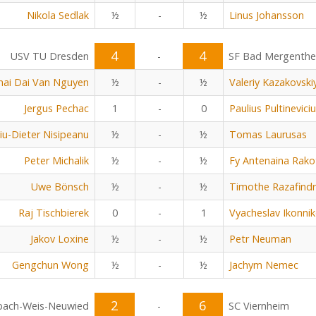
Nikola Sedlak
½
-
½
Linus Johansson
4
4
USV TU Dresden
-
SF Bad Mergenth
hai Dai Van Nguyen
½
-
½
Valeriy Kazakovski
Jergus Pechac
1
-
0
Paulius Pultinevici
viu-Dieter Nisipeanu
½
-
½
Tomas Laurusas
Peter Michalik
½
-
½
Fy Antenaina Rak
Uwe Bönsch
½
-
½
Timothe Razafind
Raj Tischbierek
0
-
1
Vyacheslav Ikonni
Jakov Loxine
½
-
½
Petr Neuman
Gengchun Wong
½
-
½
Jachym Nemec
2
6
bach-Weis-Neuwied
-
SC Viernheim