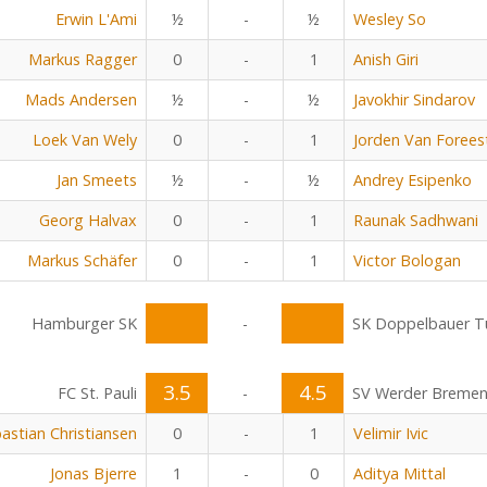
Erwin L'Ami
½
-
½
Wesley So
Markus Ragger
0
-
1
Anish Giri
Mads Andersen
½
-
½
Javokhir Sindarov
Loek Van Wely
0
-
1
Jorden Van Forees
Jan Smeets
½
-
½
Andrey Esipenko
Georg Halvax
0
-
1
Raunak Sadhwani
Markus Schäfer
0
-
1
Victor Bologan
Hamburger SK
-
SK Doppelbauer Tu
3.5
4.5
FC St. Pauli
-
SV Werder Breme
astian Christiansen
0
-
1
Velimir Ivic
Jonas Bjerre
1
-
0
Aditya Mittal