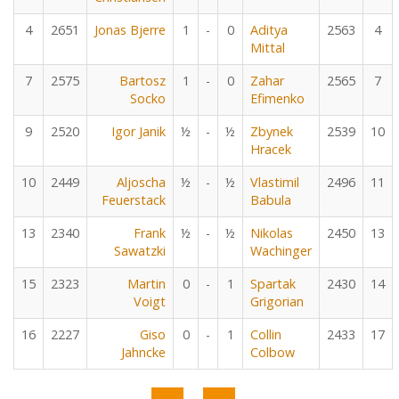
4
2651
Jonas Bjerre
1
-
0
Aditya
2563
4
Mittal
7
2575
Bartosz
1
-
0
Zahar
2565
7
Socko
Efimenko
9
2520
Igor Janik
½
-
½
Zbynek
2539
10
Hracek
10
2449
Aljoscha
½
-
½
Vlastimil
2496
11
Feuerstack
Babula
13
2340
Frank
½
-
½
Nikolas
2450
13
Sawatzki
Wachinger
15
2323
Martin
0
-
1
Spartak
2430
14
Voigt
Grigorian
16
2227
Giso
0
-
1
Collin
2433
17
Jahncke
Colbow