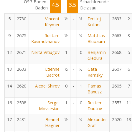
OSG Baden-
Schachfreunde
4.5
3.5
-
Baden
Deizisau
5
2730
Vincent
½
-
½
Dmitrij
2633
2
Keymer
Kollars
9
2675
Rustam
½
-
½
Matthias
2663
3
Kasimdzhanov
Blübaum
12
2671
Nikita Vitiugov
1
-
0
Benjamin
2668
5
Gledura
13
2633
Etienne
½
-
½
Gata
2607
6
Bacrot
Kamsky
14
2620
Alexei Shirov
0
-
1
Tamas
2605
7
Banusz
16
2598
Sergei
1
-
0
Rustem
2553
11
Movsesian
Dautov
17
2431
Bennet
½
-
½
Alexander
2520
13
Hagner
Graf