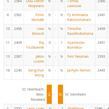
5
2584
Liviu-Dieter
½
-
½
Tomas
2566
Nisipeanu
Laurusas
6
2562
Peter
½
-
½
Fy Antenaina
2441
Michalik
Rakotomaharo
10
2456
Uwe
½
-
½
Timothe
2459
Bönsch
Razafindratsima
11
2409
Raj
0
-
1
Vyacheslav
2451
Tischbierek
Ikonnikov
13
2387
Jakov
½
-
½
Petr Neuman
2393
Loxine
16
2240
Gengchun
½
-
½
Jachym Nemec
2443
Wong
SC Heimbach-
2
6
Weis-
-
SC Viernheim
Neuwied
1
2550
Leon Livaic
0
-
1
Shakhriyar
2746