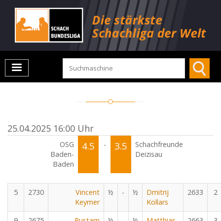
25.04.2025 16:00 Uhr
OSG
4.5
-
3.5
Schachfreunde
Baden-
Deizisau
Baden
5
2730
Vincent
½
-
½
Dmitrij
2633
2
Keymer
Kollars
9
2675
Rustam
½
-
½
Matthias
2663
3