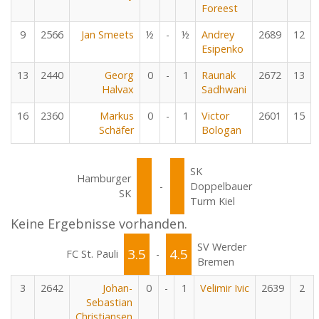
Foreest
9
2566
Jan Smeets
½
-
½
Andrey
2689
12
Esipenko
13
2440
Georg
0
-
1
Raunak
2672
13
Halvax
Sadhwani
16
2360
Markus
0
-
1
Victor
2601
15
Schäfer
Bologan
SK
Hamburger
-
Doppelbauer
SK
Turm Kiel
Keine Ergebnisse vorhanden.
SV Werder
3.5
4.5
FC St. Pauli
-
Bremen
3
2642
Johan-
0
-
1
Velimir Ivic
2639
2
Sebastian
Christiansen