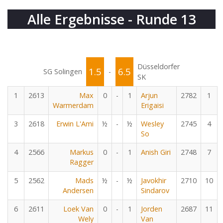
Alle Ergebnisse - Runde 13
Düsseldorfer
1.5
6.5
SG Solingen
-
SK
1
2613
Max
0
-
1
Arjun
2782
1
Warmerdam
Erigaisi
3
2618
Erwin L'Ami
½
-
½
Wesley
2745
4
So
4
2566
Markus
0
-
1
Anish Giri
2748
7
Ragger
5
2562
Mads
½
-
½
Javokhir
2710
10
Andersen
Sindarov
6
2611
Loek Van
0
-
1
Jorden
2687
11
Wely
Van