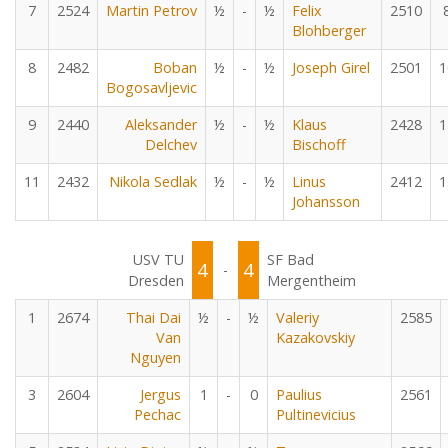
7
2524
Martin Petrov
½
-
½
Felix
2510
Blohberger
8
2482
Boban
½
-
½
Joseph Girel
2501
1
Bogosavljevic
9
2440
Aleksander
½
-
½
Klaus
2428
1
Delchev
Bischoff
11
2432
Nikola Sedlak
½
-
½
Linus
2412
1
Johansson
USV TU
SF Bad
4
4
-
Dresden
Mergentheim
1
2674
Thai Dai
½
-
½
Valeriy
2585
Van
Kazakovskiy
Nguyen
3
2604
Jergus
1
-
0
Paulius
2561
Pechac
Pultinevicius