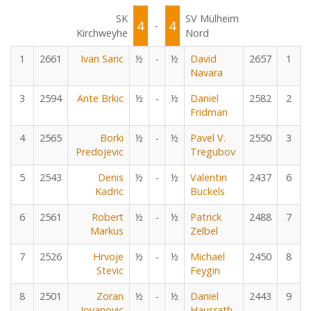
SK
SV Mülheim
4
4
-
Kirchweyhe
Nord
1
2661
Ivan Saric
½
-
½
David
2657
1
Navara
3
2594
Ante Brkic
½
-
½
Daniel
2582
2
Fridman
4
2565
Borki
½
-
½
Pavel V.
2550
3
Predojevic
Tregubov
5
2543
Denis
½
-
½
Valentin
2437
6
Kadric
Buckels
6
2561
Robert
½
-
½
Patrick
2488
7
Markus
Zelbel
7
2526
Hrvoje
½
-
½
Michael
2450
8
Stevic
Feygin
8
2501
Zoran
½
-
½
Daniel
2443
9
Jovanovic
Hausrath