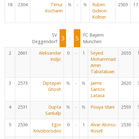
18
2304
Timur
½
-
½
Ruben
2503
17
Kocharin
Gideon
Köllner
SV
FC Bayern
3
5
-
Deggendorf
München
2
2661
Aleksandar
0
-
1
Seyed
2655
Indjic
Mohammad
Amin
Tabatabaei
3
2573
Diptayan
½
-
½
Jaime
2620
Ghosh
Santos
Latasa
4
2531
Gupta
½
-
½
Pouya Idani
2593
Sankalp
5
2536
Egor
0
-
1
Alvar Alonso
2536
Krivoborodov
Rosell