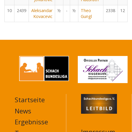
10
2439
Aleksandar
½
-
½
Theo
2338
12
Kovacevic
Gungl
Startseite
MAIN
NAVIGATION
News
FOOTER
Ergebnisse
Impressum