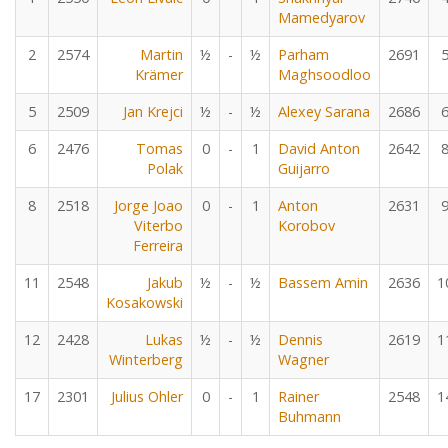
Mamedyarov
2
2574
Martin
½
-
½
Parham
2691
Krämer
Maghsoodloo
5
2509
Jan Krejci
½
-
½
Alexey Sarana
2686
6
2476
Tomas
0
-
1
David Anton
2642
Polak
Guijarro
8
2518
Jorge Joao
0
-
1
Anton
2631
Viterbo
Korobov
Ferreira
11
2548
Jakub
½
-
½
Bassem Amin
2636
1
Kosakowski
12
2428
Lukas
½
-
½
Dennis
2619
1
Winterberg
Wagner
17
2301
Julius Ohler
0
-
1
Rainer
2548
1
Buhmann