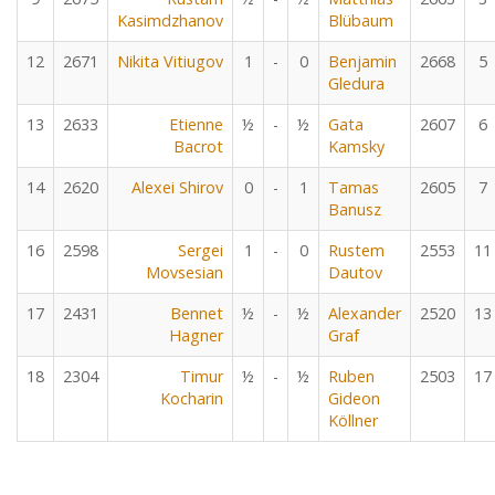
Kasimdzhanov
Blübaum
12
2671
Nikita Vitiugov
1
-
0
Benjamin
2668
5
Gledura
13
2633
Etienne
½
-
½
Gata
2607
6
Bacrot
Kamsky
14
2620
Alexei Shirov
0
-
1
Tamas
2605
7
Banusz
16
2598
Sergei
1
-
0
Rustem
2553
11
Movsesian
Dautov
17
2431
Bennet
½
-
½
Alexander
2520
13
Hagner
Graf
18
2304
Timur
½
-
½
Ruben
2503
17
Kocharin
Gideon
Köllner