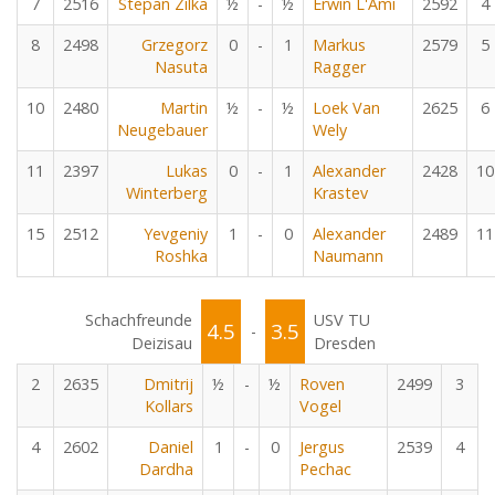
7
2516
Stepan Zilka
½
-
½
Erwin L'Ami
2592
4
8
2498
Grzegorz
0
-
1
Markus
2579
5
Nasuta
Ragger
10
2480
Martin
½
-
½
Loek Van
2625
6
Neugebauer
Wely
11
2397
Lukas
0
-
1
Alexander
2428
10
Winterberg
Krastev
15
2512
Yevgeniy
1
-
0
Alexander
2489
11
Roshka
Naumann
Schachfreunde
USV TU
4.5
3.5
-
Deizisau
Dresden
2
2635
Dmitrij
½
-
½
Roven
2499
3
Kollars
Vogel
4
2602
Daniel
1
-
0
Jergus
2539
4
Dardha
Pechac