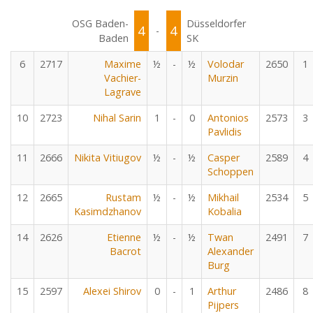
OSG Baden-
Düsseldorfer
4
4
-
Baden
SK
6
2717
Maxime
½
-
½
Volodar
2650
1
Vachier-
Murzin
Lagrave
10
2723
Nihal Sarin
1
-
0
Antonios
2573
3
Pavlidis
11
2666
Nikita Vitiugov
½
-
½
Casper
2589
4
Schoppen
12
2665
Rustam
½
-
½
Mikhail
2534
5
Kasimdzhanov
Kobalia
14
2626
Etienne
½
-
½
Twan
2491
7
Bacrot
Alexander
Burg
15
2597
Alexei Shirov
0
-
1
Arthur
2486
8
Pijpers