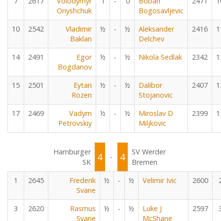
7
2617
Volodymyr
1
-
0
Boban
2471
1
Onyshchuk
Bogosavljevic
10
2542
Vladimir
½
-
½
Aleksander
2416
1
Baklan
Delchev
14
2491
Egor
½
-
½
Nikola Sedlak
2342
1
Bogdanov
15
2501
Eytan
½
-
½
Dalibor
2407
1
Rozen
Stojanovic
17
2469
Vadym
½
-
½
Miroslav D
2399
1
Petrovskiy
Miljkovic
Hamburger
SV Werder
4
4
-
SK
Bremen
1
2645
Frederik
½
-
½
Velimir Ivic
2600
Svane
3
2620
Rasmus
½
-
½
Luke J
2597
Svane
McShane