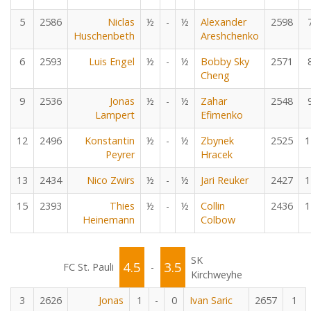
5
2586
Niclas
½
-
½
Alexander
2598
Huschenbeth
Areshchenko
6
2593
Luis Engel
½
-
½
Bobby Sky
2571
Cheng
9
2536
Jonas
½
-
½
Zahar
2548
Lampert
Efimenko
12
2496
Konstantin
½
-
½
Zbynek
2525
1
Peyrer
Hracek
13
2434
Nico Zwirs
½
-
½
Jari Reuker
2427
1
15
2393
Thies
½
-
½
Collin
2436
1
Heinemann
Colbow
SK
4.5
3.5
FC St. Pauli
-
Kirchweyhe
3
2626
Jonas
1
-
0
Ivan Saric
2657
1