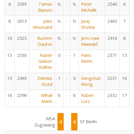
6
2593
Tamas
½
-
½
Peter
2540
6
Banusz
Michalik
8
2613
Jules
½
-
½
Juraj
2463
7
Moussard
Druska
10
2525
Rustem
½
-
½
Jens-Uwe
2416
8
Dautov
Maiwald
13
2530
Ruben
0
-
1
Hans
2371
15
Gideon
Möhn
Köllner
15
2493
Zdenko
1
-
0
Gengchun
2231
16
Kozul
Wong
16
2396
Mihail
½
-
½
Ruben
2332
17
Marin
Lutz
MSA
4
4
-
SF Berlin
Zugzwang