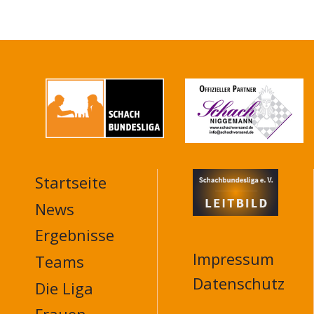
Startseite
MAIN
NAVIGATION
News
FOOTER
Ergebnisse
Impressum
Teams
Datenschutz
Die Liga