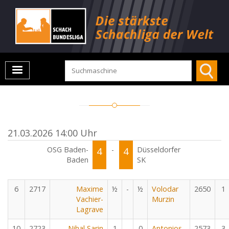
21.03.2026 14:00 Uhr
OSG Baden-
4
-
4
Düsseldorfer
Baden
SK
6
2717
Maxime
½
-
½
Volodar
2650
1
Vachier-
Murzin
Lagrave
10
2723
Nihal Sarin
1
-
0
Antonios
2573
3