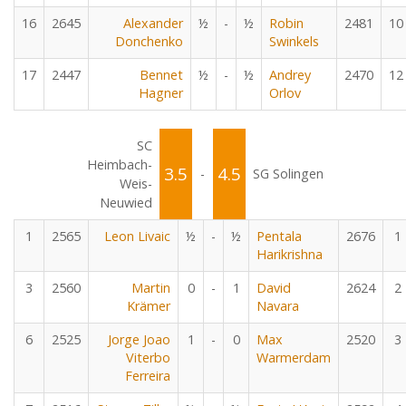
16
2645
Alexander
½
-
½
Robin
2481
10
Donchenko
Swinkels
17
2447
Bennet
½
-
½
Andrey
2470
12
Hagner
Orlov
SC
Heimbach-
3.5
4.5
-
SG Solingen
Weis-
Neuwied
1
2565
Leon Livaic
½
-
½
Pentala
2676
1
Harikrishna
3
2560
Martin
0
-
1
David
2624
2
Krämer
Navara
6
2525
Jorge Joao
1
-
0
Max
2520
3
Viterbo
Warmerdam
Ferreira