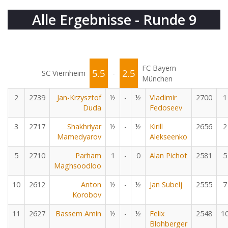
Alle Ergebnisse - Runde 9
FC Bayern
5.5
2.5
SC Viernheim
-
München
2
2739
Jan-Krzysztof
½
-
½
Vladimir
2700
1
Duda
Fedoseev
3
2717
Shakhriyar
½
-
½
Kirill
2656
2
Mamedyarov
Alekseenko
5
2710
Parham
1
-
0
Alan Pichot
2581
5
Maghsoodloo
10
2612
Anton
½
-
½
Jan Subelj
2555
7
Korobov
11
2627
Bassem Amin
½
-
½
Felix
2548
1
Blohberger