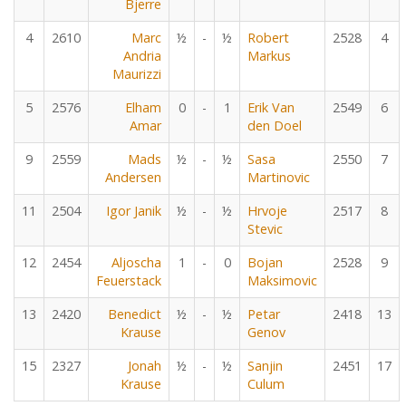
Bjerre
4
2610
Marc
½
-
½
Robert
2528
4
Andria
Markus
Maurizzi
5
2576
Elham
0
-
1
Erik Van
2549
6
Amar
den Doel
9
2559
Mads
½
-
½
Sasa
2550
7
Andersen
Martinovic
11
2504
Igor Janik
½
-
½
Hrvoje
2517
8
Stevic
12
2454
Aljoscha
1
-
0
Bojan
2528
9
Feuerstack
Maksimovic
13
2420
Benedict
½
-
½
Petar
2418
13
Krause
Genov
15
2327
Jonah
½
-
½
Sanjin
2451
17
Krause
Culum