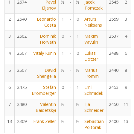
1
2674
Pavel
½
-
½
Jacek
2545
2
Eljanov
Tomczak
2
2540
Leonardo
1
-
0
Arturs
2559
3
Costa
Neiksans
3
2562
Dominik
0
-
1
Maxim
2537
4
Horvath
Vavulin
4
2507
Vitaly Kunin
1
-
0
Lukas
2488
6
Dotzer
5
2507
David
½
-
½
Marius
2440
8
Shengelia
Fromm
6
2475
Stefan
0
-
1
Emil
2453
9
Bromberger
Schmidek
7
2480
Valentin
½
-
½
Ilja
2450
11
Baidetskyi
Schneider
13
2309
Frank Zeller
½
-
½
Sebastian
2400
13
Poltorak