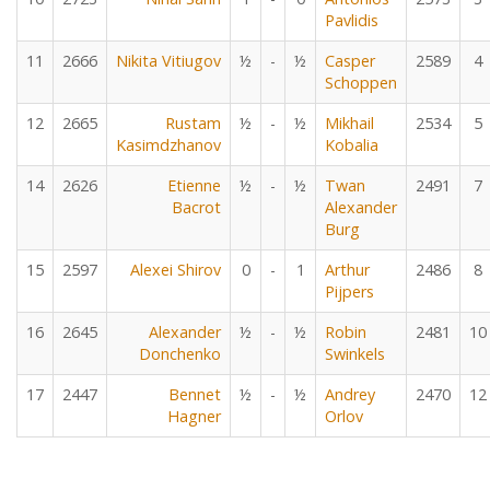
Pavlidis
11
2666
Nikita Vitiugov
½
-
½
Casper
2589
4
Schoppen
12
2665
Rustam
½
-
½
Mikhail
2534
5
Kasimdzhanov
Kobalia
14
2626
Etienne
½
-
½
Twan
2491
7
Bacrot
Alexander
Burg
15
2597
Alexei Shirov
0
-
1
Arthur
2486
8
Pijpers
16
2645
Alexander
½
-
½
Robin
2481
10
Donchenko
Swinkels
17
2447
Bennet
½
-
½
Andrey
2470
12
Hagner
Orlov