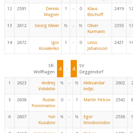
12
2591
Dennis
1
-
0
Klaus
2419
1
Wagner
Bischoff
13
2612
Georg Meier
½
-
½
Oliver
2353
1
Kurmann
14
2672
Igor
1
-
0
Linus
2421
1
Kovalenko
Johansson
Sfr.
SV
4
4
-
Wolfhagen
Deggendorf
1
2623
Andreij
½
-
½
Aleksandar
2602
Volokitin
Indjic
3
2638
Ruslan
0
-
1
Martin Petrov
2542
Ponomariov
6
2607
Yuri
½
-
½
Egor
2536
Kuzubov
Krivoborodov