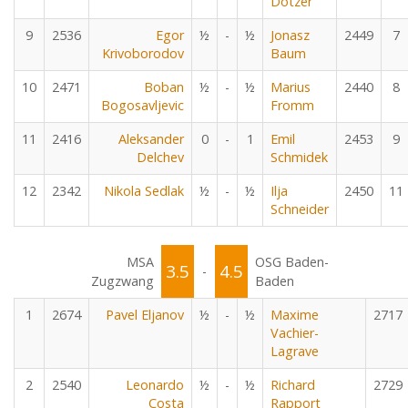
Dotzer
9
2536
Egor
½
-
½
Jonasz
2449
7
Krivoborodov
Baum
10
2471
Boban
½
-
½
Marius
2440
8
Bogosavljevic
Fromm
11
2416
Aleksander
0
-
1
Emil
2453
9
Delchev
Schmidek
12
2342
Nikola Sedlak
½
-
½
Ilja
2450
11
Schneider
MSA
OSG Baden-
3.5
4.5
-
Zugzwang
Baden
1
2674
Pavel Eljanov
½
-
½
Maxime
2717
Vachier-
Lagrave
2
2540
Leonardo
½
-
½
Richard
2729
Costa
Rapport