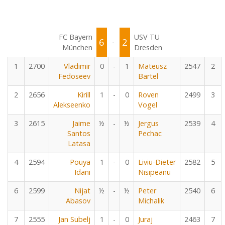
FC Bayern
USV TU
6
2
-
München
Dresden
1
2700
Vladimir
0
-
1
Mateusz
2547
2
Fedoseev
Bartel
2
2656
Kirill
1
-
0
Roven
2499
3
Alekseenko
Vogel
3
2615
Jaime
½
-
½
Jergus
2539
4
Santos
Pechac
Latasa
4
2594
Pouya
1
-
0
Liviu-Dieter
2582
5
Idani
Nisipeanu
6
2599
Nijat
½
-
½
Peter
2540
6
Abasov
Michalik
7
2555
Jan Subelj
1
-
0
Juraj
2463
7