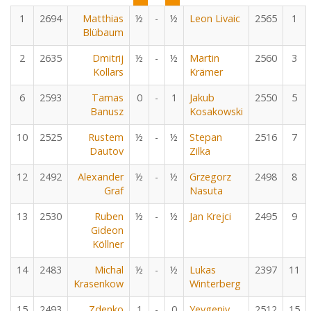
1
2694
Matthias
½
-
½
Leon Livaic
2565
1
Blübaum
2
2635
Dmitrij
½
-
½
Martin
2560
3
Kollars
Krämer
6
2593
Tamas
0
-
1
Jakub
2550
5
Banusz
Kosakowski
10
2525
Rustem
½
-
½
Stepan
2516
7
Dautov
Zilka
12
2492
Alexander
½
-
½
Grzegorz
2498
8
Graf
Nasuta
13
2530
Ruben
½
-
½
Jan Krejci
2495
9
Gideon
Köllner
14
2483
Michal
½
-
½
Lukas
2397
11
Krasenkow
Winterberg
15
2493
Zdenko
1
-
0
Yevgeniy
2512
15