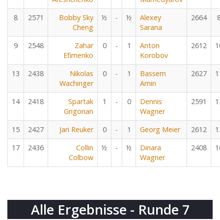
8
2571
Bobby Sky
½
-
½
Alexey
2664
Cheng
Sarana
9
2548
Zahar
0
-
1
Anton
2612
1
Efimenko
Korobov
13
2438
Nikolas
0
-
1
Bassem
2627
1
Wachinger
Amin
14
2418
Spartak
1
-
0
Dennis
2591
1
Grigorian
Wagner
15
2427
Jari Reuker
0
-
1
Georg Meier
2612
1
17
2436
Collin
½
-
½
Dinara
2408
1
Colbow
Wagner
Alle Ergebnisse - Runde 7