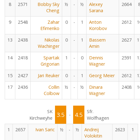
8
2571
Bobby Sky
½
-
½
Alexey
2664
Cheng
Sarana
9
2548
Zahar
0
-
1
Anton
2612
1
Efimenko
Korobov
13
2438
Nikolas
0
-
1
Bassem
2627
1
Wachinger
Amin
14
2418
Spartak
1
-
0
Dennis
2591
1
Grigorian
Wagner
15
2427
Jari Reuker
0
-
1
Georg Meier
2612
1
17
2436
Collin
½
-
½
Dinara
2408
1
Colbow
Wagner
SK
Sfr.
3.5
4.5
-
Kirchweyhe
Wolfhagen
1
2657
Ivan Saric
½
-
½
Andreij
2623
1
Volokitin