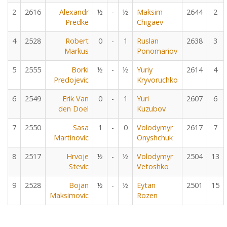
2
2616
Alexandr
½
-
½
Maksim
2644
2
Predke
Chigaev
4
2528
Robert
0
-
1
Ruslan
2638
3
Markus
Ponomariov
5
2555
Borki
½
-
½
Yuriy
2614
4
Predojevic
Kryvoruchko
6
2549
Erik Van
0
-
1
Yuri
2607
6
den Doel
Kuzubov
7
2550
Sasa
1
-
0
Volodymyr
2617
7
Martinovic
Onyshchuk
8
2517
Hrvoje
½
-
½
Volodymyr
2504
13
Stevic
Vetoshko
9
2528
Bojan
½
-
½
Eytan
2501
15
Maksimovic
Rozen