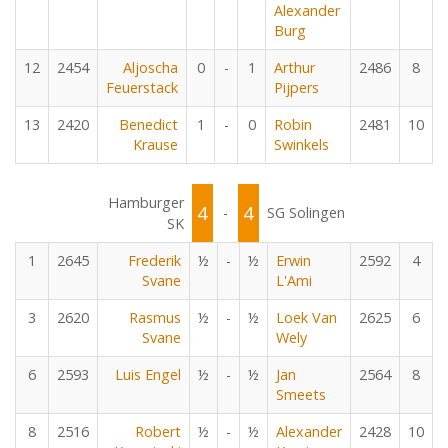
Alexander
Burg
12
2454
Aljoscha
0
-
1
Arthur
2486
8
Feuerstack
Pijpers
13
2420
Benedict
1
-
0
Robin
2481
10
Krause
Swinkels
Hamburger
4
4
-
SG Solingen
SK
1
2645
Frederik
½
-
½
Erwin
2592
4
Svane
L'Ami
3
2620
Rasmus
½
-
½
Loek Van
2625
6
Svane
Wely
6
2593
Luis Engel
½
-
½
Jan
2564
8
Smeets
8
2516
Robert
½
-
½
Alexander
2428
10