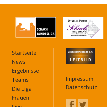
Startseite
MAIN
NAVIGATION
News
FOOTER
Ergebnisse
Impressum
Teams
Datenschutz
Die Liga
Frauen
Live