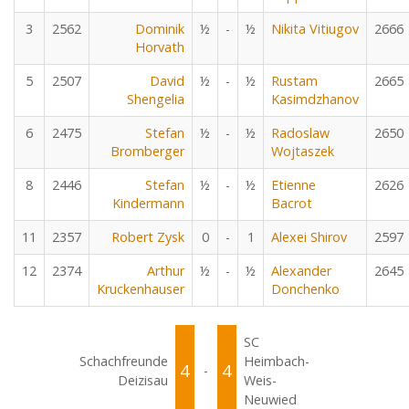
3
2562
Dominik
½
-
½
Nikita Vitiugov
2666
Horvath
5
2507
David
½
-
½
Rustam
2665
Shengelia
Kasimdzhanov
6
2475
Stefan
½
-
½
Radoslaw
2650
Bromberger
Wojtaszek
8
2446
Stefan
½
-
½
Etienne
2626
Kindermann
Bacrot
11
2357
Robert Zysk
0
-
1
Alexei Shirov
2597
12
2374
Arthur
½
-
½
Alexander
2645
Kruckenhauser
Donchenko
SC
Schachfreunde
Heimbach-
4
4
-
Deizisau
Weis-
Neuwied