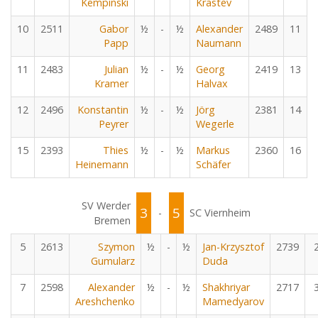
Kempinski
Krastev
10
2511
Gabor
½
-
½
Alexander
2489
11
Papp
Naumann
11
2483
Julian
½
-
½
Georg
2419
13
Kramer
Halvax
12
2496
Konstantin
½
-
½
Jörg
2381
14
Peyrer
Wegerle
15
2393
Thies
½
-
½
Markus
2360
16
Heinemann
Schäfer
SV Werder
3
5
-
SC Viernheim
Bremen
5
2613
Szymon
½
-
½
Jan-Krzysztof
2739
Gumularz
Duda
7
2598
Alexander
½
-
½
Shakhriyar
2717
Areshchenko
Mamedyarov