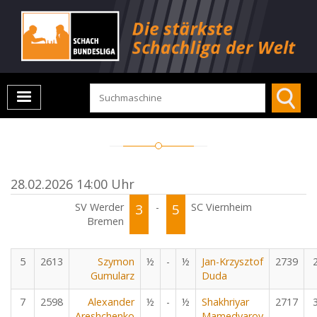
28.02.2026 14:00 Uhr
SV Werder
3
-
5
SC Viernheim
Bremen
5
2613
Szymon
½
-
½
Jan-Krzysztof
2739
Gumularz
Duda
7
2598
Alexander
½
-
½
Shakhriyar
2717
Areshchenko
Mamedyarov