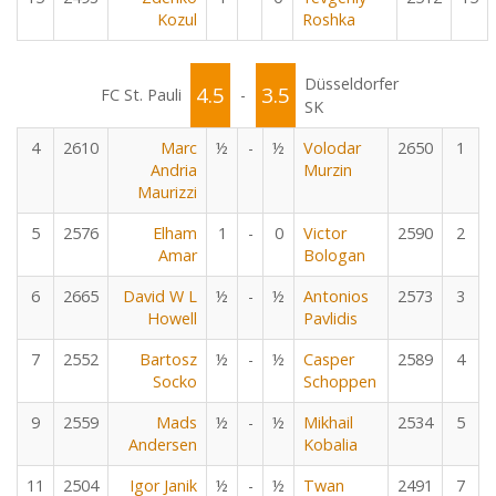
Kozul
Roshka
Düsseldorfer
4.5
3.5
FC St. Pauli
-
SK
4
2610
Marc
½
-
½
Volodar
2650
1
Andria
Murzin
Maurizzi
5
2576
Elham
1
-
0
Victor
2590
2
Amar
Bologan
6
2665
David W L
½
-
½
Antonios
2573
3
Howell
Pavlidis
7
2552
Bartosz
½
-
½
Casper
2589
4
Socko
Schoppen
9
2559
Mads
½
-
½
Mikhail
2534
5
Andersen
Kobalia
11
2504
Igor Janik
½
-
½
Twan
2491
7