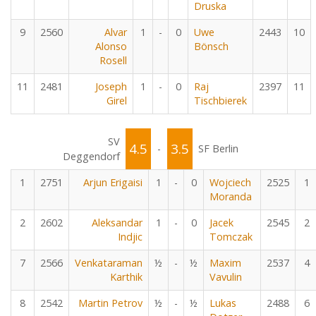
Druska
9
2560
Alvar
1
-
0
Uwe
2443
10
Alonso
Bönsch
Rosell
11
2481
Joseph
1
-
0
Raj
2397
11
Girel
Tischbierek
SV
4.5
3.5
-
SF Berlin
Deggendorf
1
2751
Arjun Erigaisi
1
-
0
Wojciech
2525
1
Moranda
2
2602
Aleksandar
1
-
0
Jacek
2545
2
Indjic
Tomczak
7
2566
Venkataraman
½
-
½
Maxim
2537
4
Karthik
Vavulin
8
2542
Martin Petrov
½
-
½
Lukas
2488
6