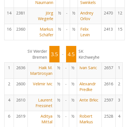
Naumann
Swinkels
14
2381
Jörg
½
-
½
Andrey
2470
12
Wegerle
Orlov
16
2360
Markus
½
-
½
Felix
2413
15
Schäfer
Levin
SV Werder
SK
3.5
4.5
-
Bremen
Kirchweyhe
1
2636
Haik M.
½
-
½
Ivan Saric
2657
1
Martirosyan
2
2600
Velimir Ivic
½
-
½
Alexandr
2616
2
Predke
4
2610
Laurent
½
-
½
Ante Brkic
2597
3
Fressinet
6
2619
Aditya
½
-
½
Robert
2528
4
Mittal
Markus