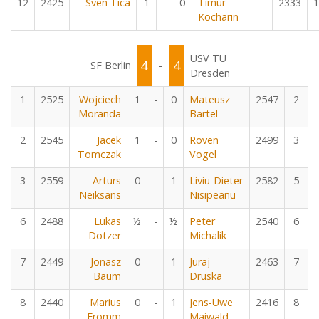
12
2425
Sven Tica
1
-
0
Timur
2333
1
Kocharin
USV TU
4
4
SF Berlin
-
Dresden
1
2525
Wojciech
1
-
0
Mateusz
2547
2
Moranda
Bartel
2
2545
Jacek
1
-
0
Roven
2499
3
Tomczak
Vogel
3
2559
Arturs
0
-
1
Liviu-Dieter
2582
5
Neiksans
Nisipeanu
6
2488
Lukas
½
-
½
Peter
2540
6
Dotzer
Michalik
7
2449
Jonasz
0
-
1
Juraj
2463
7
Baum
Druska
8
2440
Marius
0
-
1
Jens-Uwe
2416
8
Fromm
Maiwald