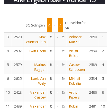
Düsseldorfer
4
4
SG Solingen
-
SK
3
2520
Max
½
-
½
Volodar
2650
1
Warmerdam
Murzin
4
2592
Erwin L'Ami
½
-
½
Victor
2590
2
Bologan
5
2579
Markus
½
-
½
Casper
2589
4
Ragger
Schoppen
6
2625
Loek Van
½
-
½
Mikhail
2534
5
Wely
Kobalia
10
2428
Alexander
½
-
½
Arthur
2486
8
Krastev
Pijpers
11
2489
Alexander
½
-
½
Robin
2481
10