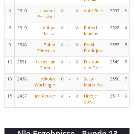
4
2610
Laurent
½
-
½
Ante Brkic
2597
3
Fressinet
6
2619
Aditya
½
-
½
Robert
2528
4
Mittal
Markus
9
2548
Zahar
½
-
½
Borki
2555
5
Efimenko
Predojevic
10
2531
Lucas van
½
-
½
Erik Van
2549
6
Foreest
den Doel
13
2438
Nikolas
0
-
1
Sasa
2550
7
Wachinger
Martinovic
15
2427
Jari Reuker
½
-
½
Hrvoje
2517
8
Stevic
Alle Ergebnisse - Runde 13