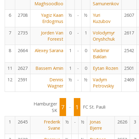
Maghsoodloo
Samunenkov
6
2708
Yagiz Kaan
½
-
½
Yuri
2607
Erdogmus
Kuzubov
7
2735
Jorden Van
0
-
1
Volodymyr
2617
Foreest
Onyshchuk
8
2664
Alexey Sarana
1
-
0
Vladimir
2542
Baklan
11
2627
Bassem Amin
1
-
0
Eytan Rozen
2501
12
2591
Dennis
½
-
½
Vadym
2469
Wagner
Petrovskiy
Hamburger
7
1
-
FC St. Pauli
SK
1
2645
Frederik
½
-
½
Jonas
2626
3
Svane
Bjerre