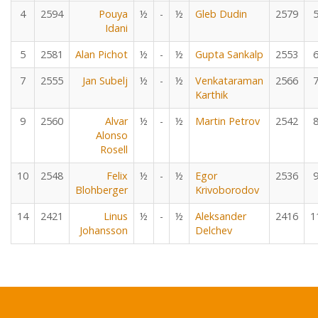
4
2594
Pouya
½
-
½
Gleb Dudin
2579
Idani
5
2581
Alan Pichot
½
-
½
Gupta Sankalp
2553
7
2555
Jan Subelj
½
-
½
Venkataraman
2566
Karthik
9
2560
Alvar
½
-
½
Martin Petrov
2542
Alonso
Rosell
10
2548
Felix
½
-
½
Egor
2536
Blohberger
Krivoborodov
14
2421
Linus
½
-
½
Aleksander
2416
1
Johansson
Delchev