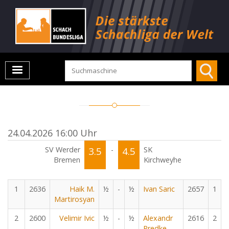
24.04.2026 16:00 Uhr
SV Werder
3.5
-
4.5
SK
Bremen
Kirchweyhe
1
2636
Haik M.
½
-
½
Ivan Saric
2657
1
Martirosyan
2
2600
Velimir Ivic
½
-
½
Alexandr
2616
2
Predke