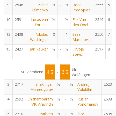
9
2548
Zahar
½
-
½
Borki
2555
5
Efimenko
Predojevic
10
2531
Lucas van
½
-
½
Erik Van
2549
6
Foreest
den Doel
13
2438
Nikolas
0
-
1
Sasa
2550
7
Wachinger
Martinovic
15
2427
Jari Reuker
½
-
½
Hrvoje
2517
8
Stevic
Sfr.
4.5
3.5
SC Viernheim
-
Wolfhagen
3
2717
Shakhriyar
½
-
½
Andreij
2623
Mamedyarov
Volokitin
4
2692
Chithambaram
½
-
½
Ruslan
2638
VR. Aravindh
Ponomariov
5
2710
Parham
½
-
½
Ihor
2595