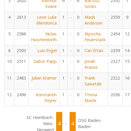
3
2620
Rasmus
½
-
½
Bartosz
2552
7
Svane
Socko
4
2613
Leon Luke
1
-
0
Mads
2559
9
Mendonca
Andersen
5
2586
Niclas
1
-
0
Aljoscha
2454
12
Huschenbeth
Feuerstack
6
2593
Luis Engel
1
-
0
Can Ertan
2339
14
10
2511
Gabor Papp
1
-
0
Jonah
2327
15
Krause
11
2483
Julian Kramer
1
-
0
Frank
2322
16
Sawatzki
12
2496
Konstantin
1
-
0
Triona
2036
17
Peyrer
Eberle
SC Heimbach-
OSG Baden-
4
4
Weis-
-
Baden
Neuwied