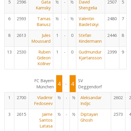
5
2596
Gata
½
-
½
David
2507
5
Kamsky
Shengelia
6
2593
Tamas
½
-
½
Valentin
2480
7
Banusz
Baidetskyi
8
2613
Jules
1
-
0
Stefan
2446
8
Moussard
Kindermann
13
2530
Ruben
1
-
0
Gudmundur
2399
9
Gideon
Kjartansson
Köllner
FC Bayern
SV
4
4
-
München
Deggendorf
1
2700
Vladimir
½
-
½
Aleksandar
2602
Fedoseev
Indjic
3
2615
Jaime
½
-
½
Diptayan
2573
Santos
Ghosh
Latasa