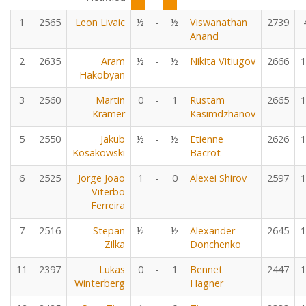
1
2565
Leon Livaic
½
-
½
Viswanathan
2739
Anand
2
2635
Aram
½
-
½
Nikita Vitiugov
2666
1
Hakobyan
3
2560
Martin
0
-
1
Rustam
2665
1
Krämer
Kasimdzhanov
5
2550
Jakub
½
-
½
Etienne
2626
1
Kosakowski
Bacrot
6
2525
Jorge Joao
1
-
0
Alexei Shirov
2597
1
Viterbo
Ferreira
7
2516
Stepan
½
-
½
Alexander
2645
1
Zilka
Donchenko
11
2397
Lukas
0
-
1
Bennet
2447
1
Winterberg
Hagner