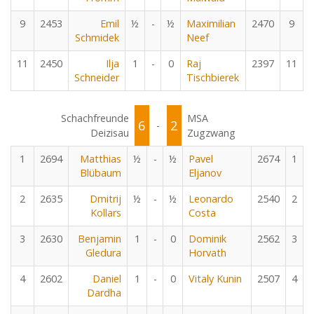
9
2453
Emil
½
-
½
Maximilian
2470
9
Schmidek
Neef
11
2450
Ilja
1
-
0
Raj
2397
11
Schneider
Tischbierek
Schachfreunde
MSA
6
2
-
Deizisau
Zugzwang
1
2694
Matthias
½
-
½
Pavel
2674
1
Blübaum
Eljanov
2
2635
Dmitrij
½
-
½
Leonardo
2540
2
Kollars
Costa
3
2630
Benjamin
1
-
0
Dominik
2562
3
Gledura
Horvath
4
2602
Daniel
1
-
0
Vitaly Kunin
2507
4
Dardha