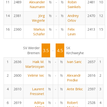
11
2489
Alexander
½
-
½
Robin
2481
10
Naumann
Swinkels
14
2381
Jörg
½
-
½
Andrey
2470
12
Wegerle
Orlov
16
2360
Markus
½
-
½
Felix
2413
15
Schäfer
Levin
SV Werder
SK
3.5
4.5
-
Bremen
Kirchweyhe
1
2636
Haik M.
½
-
½
Ivan Saric
2657
1
Martirosyan
2
2600
Velimir Ivic
½
-
½
Alexandr
2616
2
Predke
4
2610
Laurent
½
-
½
Ante Brkic
2597
3
Fressinet
6
2619
Aditya
½
-
½
Robert
2528
4