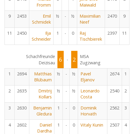
Fromm
Maiwald
9
2453
Emil
½
-
½
Maximilian
2470
9
Schmidek
Neef
11
2450
Ilja
1
-
0
Raj
2397
11
Schneider
Tischbierek
Schachfreunde
MSA
6
2
-
Deizisau
Zugzwang
1
2694
Matthias
½
-
½
Pavel
2674
1
Blübaum
Eljanov
2
2635
Dmitrij
½
-
½
Leonardo
2540
2
Kollars
Costa
3
2630
Benjamin
1
-
0
Dominik
2562
3
Gledura
Horvath
4
2602
Daniel
1
-
0
Vitaly Kunin
2507
4
Dardha