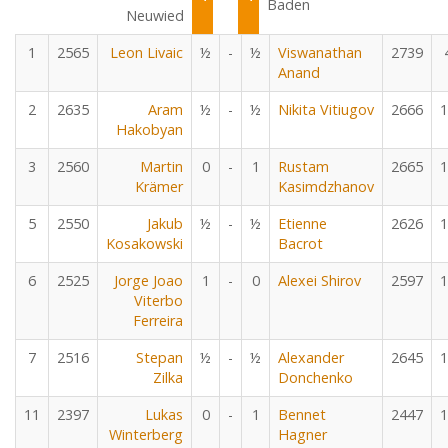
Baden
Neuwied
1
2565
Leon Livaic
½
-
½
Viswanathan
2739
Anand
2
2635
Aram
½
-
½
Nikita Vitiugov
2666
1
Hakobyan
3
2560
Martin
0
-
1
Rustam
2665
1
Krämer
Kasimdzhanov
5
2550
Jakub
½
-
½
Etienne
2626
1
Kosakowski
Bacrot
6
2525
Jorge Joao
1
-
0
Alexei Shirov
2597
1
Viterbo
Ferreira
7
2516
Stepan
½
-
½
Alexander
2645
1
Zilka
Donchenko
11
2397
Lukas
0
-
1
Bennet
2447
1
Winterberg
Hagner