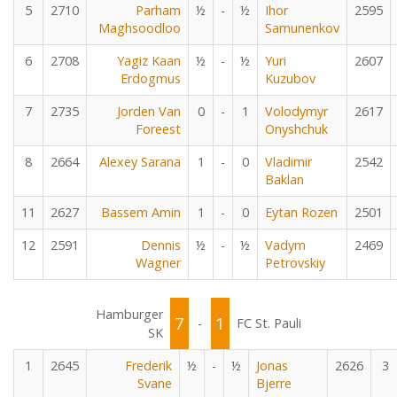
5
2710
Parham
½
-
½
Ihor
2595
Maghsoodloo
Samunenkov
6
2708
Yagiz Kaan
½
-
½
Yuri
2607
Erdogmus
Kuzubov
7
2735
Jorden Van
0
-
1
Volodymyr
2617
Foreest
Onyshchuk
8
2664
Alexey Sarana
1
-
0
Vladimir
2542
Baklan
11
2627
Bassem Amin
1
-
0
Eytan Rozen
2501
12
2591
Dennis
½
-
½
Vadym
2469
Wagner
Petrovskiy
Hamburger
7
1
-
FC St. Pauli
SK
1
2645
Frederik
½
-
½
Jonas
2626
3
Svane
Bjerre