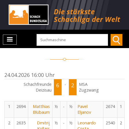
24.04.2026 16:00 Uhr
Schachfreunde
6
-
2
MSA
Deizisau
Zugzwang
1
2694
Matthias
½
-
½
Pavel
2674
1
Blübaum
Eljanov
2
2635
Dmitrij
½
-
½
Leonardo
2540
2
Kollars
Costa