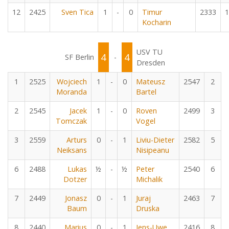
12
2425
Sven Tica
1
-
0
Timur
2333
1
Kocharin
USV TU
4
4
SF Berlin
-
Dresden
1
2525
Wojciech
1
-
0
Mateusz
2547
2
Moranda
Bartel
2
2545
Jacek
1
-
0
Roven
2499
3
Tomczak
Vogel
3
2559
Arturs
0
-
1
Liviu-Dieter
2582
5
Neiksans
Nisipeanu
6
2488
Lukas
½
-
½
Peter
2540
6
Dotzer
Michalik
7
2449
Jonasz
0
-
1
Juraj
2463
7
Baum
Druska
8
2440
Marius
0
-
1
Jens-Uwe
2416
8