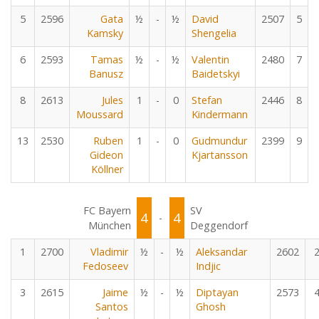
5
2596
Gata
½
-
½
David
2507
5
Kamsky
Shengelia
6
2593
Tamas
½
-
½
Valentin
2480
7
Banusz
Baidetskyi
8
2613
Jules
1
-
0
Stefan
2446
8
Moussard
Kindermann
13
2530
Ruben
1
-
0
Gudmundur
2399
9
Gideon
Kjartansson
Köllner
FC Bayern
SV
4
4
-
München
Deggendorf
1
2700
Vladimir
½
-
½
Aleksandar
2602
Fedoseev
Indjic
3
2615
Jaime
½
-
½
Diptayan
2573
Santos
Ghosh