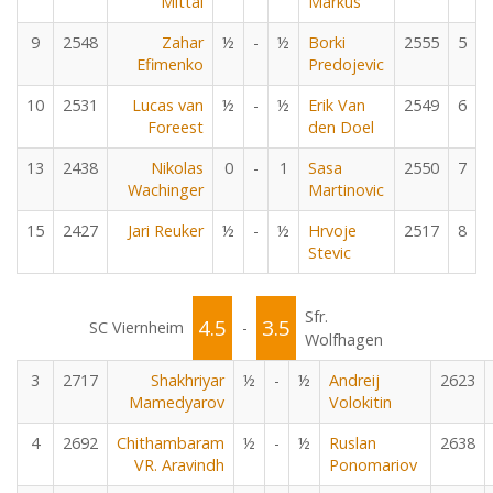
Mittal
Markus
9
2548
Zahar
½
-
½
Borki
2555
5
Efimenko
Predojevic
10
2531
Lucas van
½
-
½
Erik Van
2549
6
Foreest
den Doel
13
2438
Nikolas
0
-
1
Sasa
2550
7
Wachinger
Martinovic
15
2427
Jari Reuker
½
-
½
Hrvoje
2517
8
Stevic
Sfr.
4.5
3.5
SC Viernheim
-
Wolfhagen
3
2717
Shakhriyar
½
-
½
Andreij
2623
Mamedyarov
Volokitin
4
2692
Chithambaram
½
-
½
Ruslan
2638
VR. Aravindh
Ponomariov