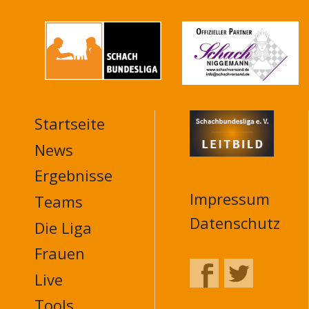
Startseite
MAIN
NAVIGATION
News
FOOTER
Ergebnisse
Impressum
Teams
Datenschutz
Die Liga
Frauen
Live
Tools