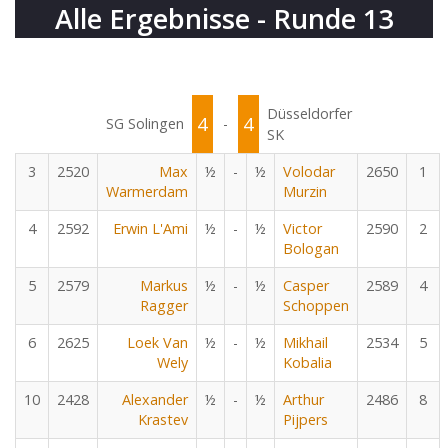
Alle Ergebnisse - Runde 13
Düsseldorfer
4
4
SG Solingen
-
SK
3
2520
Max
½
-
½
Volodar
2650
1
Warmerdam
Murzin
4
2592
Erwin L'Ami
½
-
½
Victor
2590
2
Bologan
5
2579
Markus
½
-
½
Casper
2589
4
Ragger
Schoppen
6
2625
Loek Van
½
-
½
Mikhail
2534
5
Wely
Kobalia
10
2428
Alexander
½
-
½
Arthur
2486
8
Krastev
Pijpers