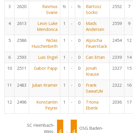
3
2620
Rasmus
½
-
½
Bartosz
2552
7
Svane
Socko
4
2613
Leon Luke
1
-
0
Mads
2559
9
Mendonca
Andersen
5
2586
Niclas
1
-
0
Aljoscha
2454
12
Huschenbeth
Feuerstack
6
2593
Luis Engel
1
-
0
Can Ertan
2339
14
10
2511
Gabor Papp
1
-
0
Jonah
2327
15
Krause
11
2483
Julian Kramer
1
-
0
Frank
2322
16
Sawatzki
12
2496
Konstantin
1
-
0
Triona
2036
17
Peyrer
Eberle
SC Heimbach-
OSG Baden-
4
4
Weis-
-