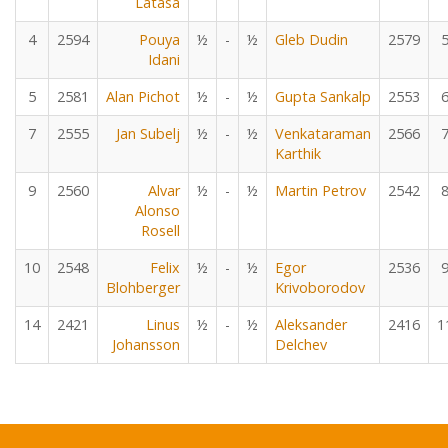
Latasa
4
2594
Pouya
½
-
½
Gleb Dudin
2579
Idani
5
2581
Alan Pichot
½
-
½
Gupta Sankalp
2553
7
2555
Jan Subelj
½
-
½
Venkataraman
2566
Karthik
9
2560
Alvar
½
-
½
Martin Petrov
2542
Alonso
Rosell
10
2548
Felix
½
-
½
Egor
2536
Blohberger
Krivoborodov
14
2421
Linus
½
-
½
Aleksander
2416
1
Johansson
Delchev