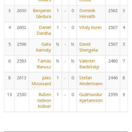
3
2630
Benjamin
1
-
0
Dominik
2562
3
Gledura
Horvath
4
2602
Daniel
1
-
0
Vitaly Kunin
2507
4
Dardha
5
2596
Gata
½
-
½
David
2507
5
Kamsky
Shengelia
6
2593
Tamas
½
-
½
Valentin
2480
7
Banusz
Baidetskyi
8
2613
Jules
1
-
0
Stefan
2446
8
Moussard
Kindermann
13
2530
Ruben
1
-
0
Gudmundur
2399
9
Gideon
Kjartansson
Köllner