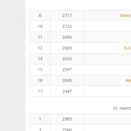
6
2717
Maxi
10
2723
11
2666
12
2665
Rus
14
2626
15
2597
16
2645
Al
17
2447
SC Heim
1
2565
3
2560