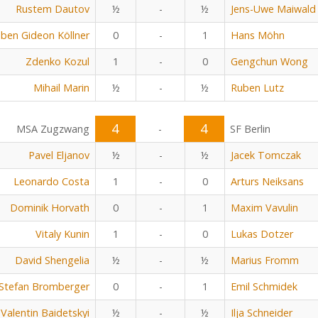
Rustem Dautov
½
-
½
Jens-Uwe Maiwald
ben Gideon Köllner
0
-
1
Hans Möhn
Zdenko Kozul
1
-
0
Gengchun Wong
Mihail Marin
½
-
½
Ruben Lutz
4
4
MSA Zugzwang
-
SF Berlin
Pavel Eljanov
½
-
½
Jacek Tomczak
Leonardo Costa
1
-
0
Arturs Neiksans
Dominik Horvath
0
-
1
Maxim Vavulin
Vitaly Kunin
1
-
0
Lukas Dotzer
David Shengelia
½
-
½
Marius Fromm
Stefan Bromberger
0
-
1
Emil Schmidek
Valentin Baidetskyi
½
-
½
Ilja Schneider