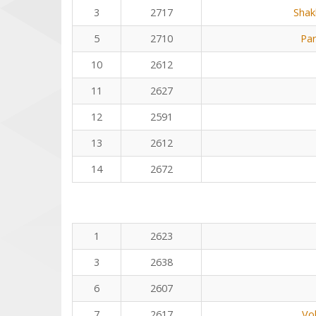
3
2717
Shak
5
2710
Pa
10
2612
11
2627
12
2591
13
2612
14
2672
1
2623
3
2638
6
2607
7
2617
Vo