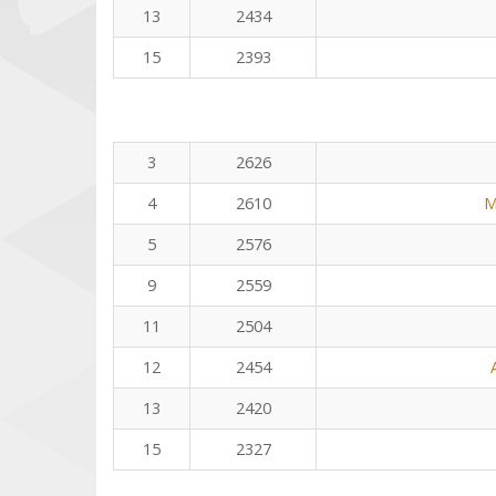
13
2434
15
2393
3
2626
4
2610
M
5
2576
9
2559
11
2504
12
2454
13
2420
15
2327