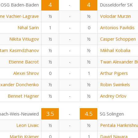
4
4
OSG Baden-Baden
-
Düsseldorfer SK
me Vachier-Lagrave
½
-
½
Volodar Murzin
Nihal Sarin
1
-
0
Antonios Pavlidis
Nikita Vitiugov
½
-
½
Casper Schoppen
tam Kasimdzhanov
½
-
½
Mikhail Kobalia
Etienne Bacrot
½
-
½
Twan Alexander B
Alexei Shirov
0
-
1
Arthur Pijpers
exander Donchenko
½
-
½
Robin Swinkels
Bennet Hagner
½
-
½
Andrey Orlov
3.5
4.5
bach-Weis-Neuwied
-
SG Solingen
Leon Livaic
½
-
½
Pentala Harikrishn
Martin Krämer
0
-
1
David Navara