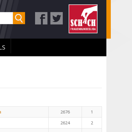
LS
a
2676
1
2624
2