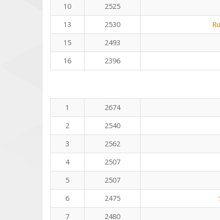
10
2525
13
2530
Ru
15
2493
16
2396
1
2674
2
2540
3
2562
4
2507
5
2507
6
2475
7
2480