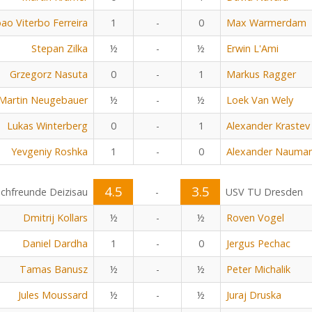
oao Viterbo Ferreira
1
-
0
Max Warmerdam
Stepan Zilka
½
-
½
Erwin L'Ami
Grzegorz Nasuta
0
-
1
Markus Ragger
Martin Neugebauer
½
-
½
Loek Van Wely
Lukas Winterberg
0
-
1
Alexander Krastev
Yevgeniy Roshka
1
-
0
Alexander Nauma
4.5
3.5
chfreunde Deizisau
-
USV TU Dresden
Dmitrij Kollars
½
-
½
Roven Vogel
Daniel Dardha
1
-
0
Jergus Pechac
Tamas Banusz
½
-
½
Peter Michalik
Jules Moussard
½
-
½
Juraj Druska