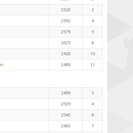
2520
3
2592
4
2579
5
2625
6
2428
10
nn
2489
11
2499
3
2539
4
2540
6
2463
7