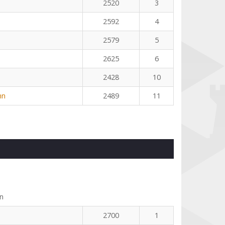
2520
3
2592
4
2579
5
2625
6
2428
10
nn
2489
11
n
2700
1