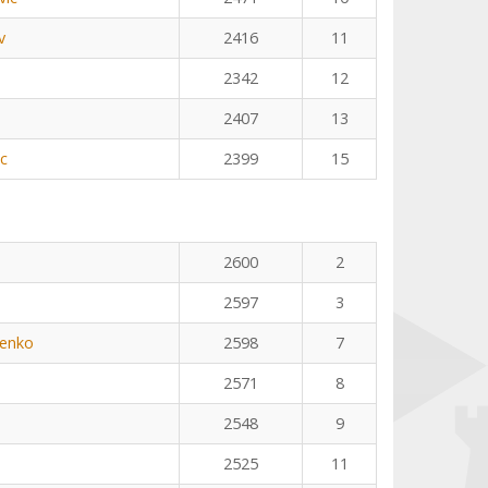
v
2416
11
2342
12
2407
13
ic
2399
15
n
2600
2
2597
3
henko
2598
7
2571
8
2548
9
2525
11