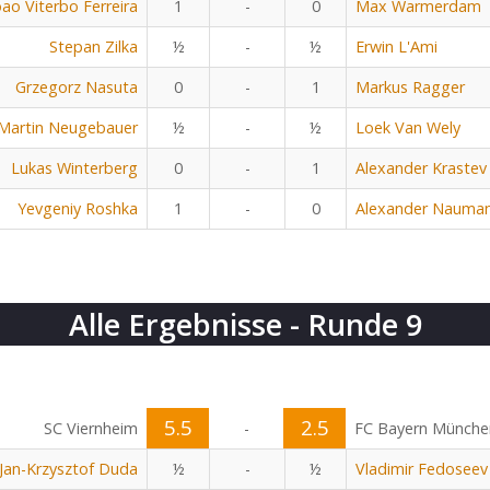
oao Viterbo Ferreira
1
-
0
Max Warmerdam
Stepan Zilka
½
-
½
Erwin L'Ami
Grzegorz Nasuta
0
-
1
Markus Ragger
Martin Neugebauer
½
-
½
Loek Van Wely
Lukas Winterberg
0
-
1
Alexander Krastev
Yevgeniy Roshka
1
-
0
Alexander Nauma
Alle Ergebnisse - Runde 9
5.5
2.5
SC Viernheim
-
FC Bayern Münche
Jan-Krzysztof Duda
½
-
½
Vladimir Fedoseev