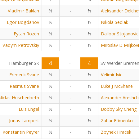
Vladimir Baklan
½
-
½
Aleksander Delche
Egor Bogdanov
½
-
½
Nikola Sedlak
Eytan Rozen
½
-
½
Dalibor Stojanovic
Vadym Petrovskiy
½
-
½
Miroslav D Miljkov
4
4
Hamburger SK
-
SV Werder Breme
Frederik Svane
½
-
½
Velimir Ivic
Rasmus Svane
½
-
½
Luke J McShane
Niclas Huschenbeth
½
-
½
Alexander Areshc
Luis Engel
½
-
½
Bobby Sky Cheng
Jonas Lampert
½
-
½
Zahar Efimenko
Konstantin Peyrer
½
-
½
Zbynek Hracek