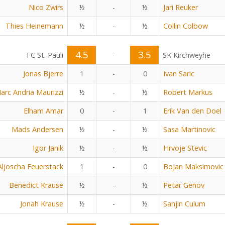
Nico Zwirs
½
-
½
Jari Reuker
Thies Heinemann
½
-
½
Collin Colbow
4.5
3.5
FC St. Pauli
-
SK Kirchweyhe
Jonas Bjerre
1
-
0
Ivan Saric
arc Andria Maurizzi
½
-
½
Robert Markus
Elham Amar
0
-
1
Erik Van den Doel
Mads Andersen
½
-
½
Sasa Martinovic
Igor Janik
½
-
½
Hrvoje Stevic
Aljoscha Feuerstack
1
-
0
Bojan Maksimovic
Benedict Krause
½
-
½
Petar Genov
Jonah Krause
½
-
½
Sanjin Culum