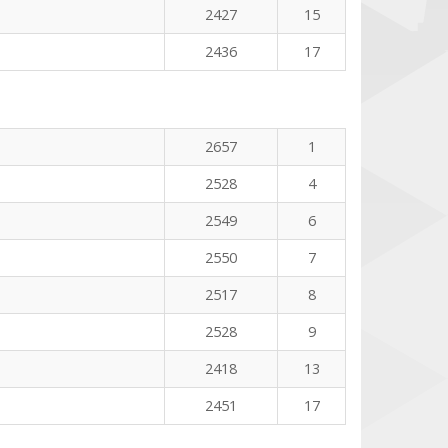
2427
15
2436
17
2657
1
2528
4
2549
6
2550
7
2517
8
2528
9
2418
13
2451
17