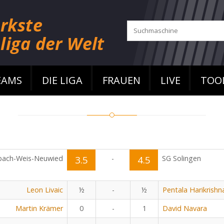
EAMS
DIE LIGA
FRAUEN
LIVE
TOO
bach-Weis-Neuwied
3.5
-
4.5
SG Solingen
Leon Livaic
½
-
½
Pentala Harikrishn
Martin Krämer
0
-
1
David Navara