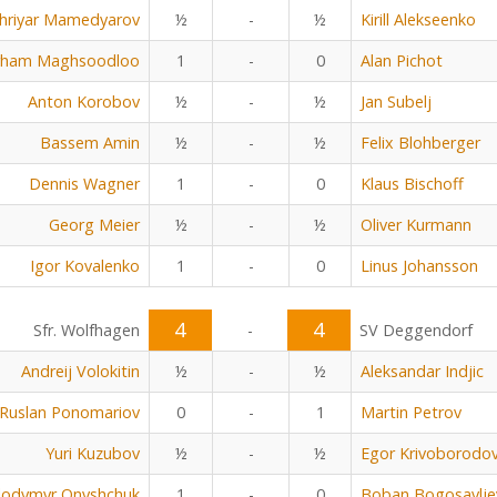
hriyar Mamedyarov
½
-
½
Kirill Alekseenko
rham Maghsoodloo
1
-
0
Alan Pichot
Anton Korobov
½
-
½
Jan Subelj
Bassem Amin
½
-
½
Felix Blohberger
Dennis Wagner
1
-
0
Klaus Bischoff
Georg Meier
½
-
½
Oliver Kurmann
Igor Kovalenko
1
-
0
Linus Johansson
4
4
Sfr. Wolfhagen
-
SV Deggendorf
Andreij Volokitin
½
-
½
Aleksandar Indjic
Ruslan Ponomariov
0
-
1
Martin Petrov
Yuri Kuzubov
½
-
½
Egor Krivoborodo
lodymyr Onyshchuk
1
-
0
Boban Bogosavlje