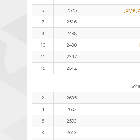
6
2525
Jorge J
7
2516
8
2498
10
2480
11
2397
15
2512
Scha
2
2635
4
2602
6
2593
8
2613