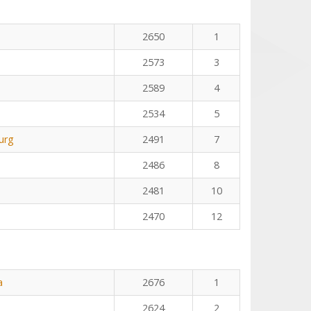
2650
1
2573
3
2589
4
2534
5
urg
2491
7
2486
8
2481
10
2470
12
a
2676
1
2624
2