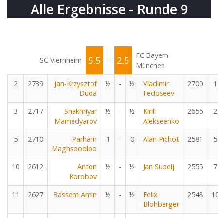
Alle Ergebnisse - Runde 9
FC Bayern
5.5
2.5
SC Viernheim
-
München
2
2739
Jan-Krzysztof
½
-
½
Vladimir
2700
1
Duda
Fedoseev
3
2717
Shakhriyar
½
-
½
Kirill
2656
2
Mamedyarov
Alekseenko
5
2710
Parham
1
-
0
Alan Pichot
2581
5
Maghsoodloo
10
2612
Anton
½
-
½
Jan Subelj
2555
7
Korobov
11
2627
Bassem Amin
½
-
½
Felix
2548
1
Blohberger