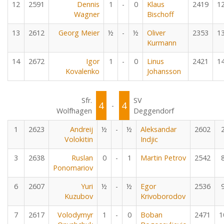
12
2591
Dennis
1
-
0
Klaus
2419
1
Wagner
Bischoff
13
2612
Georg Meier
½
-
½
Oliver
2353
1
Kurmann
14
2672
Igor
1
-
0
Linus
2421
1
Kovalenko
Johansson
Sfr.
SV
4
4
-
Wolfhagen
Deggendorf
1
2623
Andreij
½
-
½
Aleksandar
2602
Volokitin
Indjic
3
2638
Ruslan
0
-
1
Martin Petrov
2542
Ponomariov
6
2607
Yuri
½
-
½
Egor
2536
Kuzubov
Krivoborodov
7
2617
Volodymyr
1
-
0
Boban
2471
1