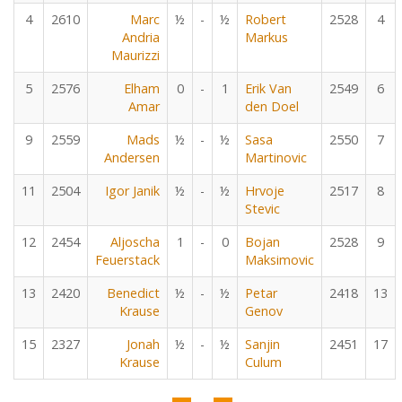
4
2610
Marc
½
-
½
Robert
2528
4
Andria
Markus
Maurizzi
5
2576
Elham
0
-
1
Erik Van
2549
6
Amar
den Doel
9
2559
Mads
½
-
½
Sasa
2550
7
Andersen
Martinovic
11
2504
Igor Janik
½
-
½
Hrvoje
2517
8
Stevic
12
2454
Aljoscha
1
-
0
Bojan
2528
9
Feuerstack
Maksimovic
13
2420
Benedict
½
-
½
Petar
2418
13
Krause
Genov
15
2327
Jonah
½
-
½
Sanjin
2451
17
Krause
Culum