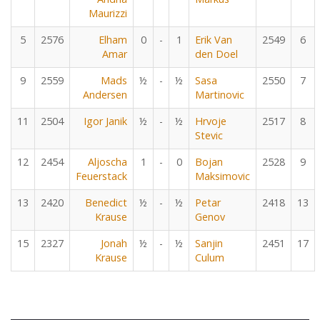
Maurizzi
5
2576
Elham
0
-
1
Erik Van
2549
6
Amar
den Doel
9
2559
Mads
½
-
½
Sasa
2550
7
Andersen
Martinovic
11
2504
Igor Janik
½
-
½
Hrvoje
2517
8
Stevic
12
2454
Aljoscha
1
-
0
Bojan
2528
9
Feuerstack
Maksimovic
13
2420
Benedict
½
-
½
Petar
2418
13
Krause
Genov
15
2327
Jonah
½
-
½
Sanjin
2451
17
Krause
Culum