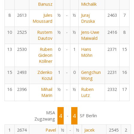
Banusz
Michalik
8
2613
Jules
½
-
½
Juraj
2463
7
Moussard
Druska
10
2525
Rustem
½
-
½
Jens-Uwe
2416
8
Dautov
Maiwald
13
2530
Ruben
0
-
1
Hans
2371
15
Gideon
Möhn
Köllner
15
2493
Zdenko
1
-
0
Gengchun
2231
16
Kozul
Wong
16
2396
Mihail
½
-
½
Ruben
2332
17
Marin
Lutz
MSA
4
4
-
SF Berlin
Zugzwang
1
2674
Pavel
½
-
½
Jacek
2545
2