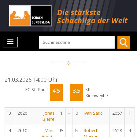
21.03.2026 14:00 Uhr
FC St. Pauli
4.5
-
3.5
SK
Kirchweyhe
3
2626
Jonas
1
-
0
Ivan Saric
2657
1
Bjerre
4
2610
Marc
½
-
½
Robert
2528
4
Andria
Markus