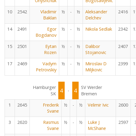
Onyshchuk
Bogosavljevic
10
2542
Vladimir
½
-
½
Aleksander
2416
1
Baklan
Delchev
14
2491
Egor
½
-
½
Nikola Sedlak
2342
1
Bogdanov
15
2501
Eytan
½
-
½
Dalibor
2407
1
Rozen
Stojanovic
17
2469
Vadym
½
-
½
Miroslav D
2399
1
Petrovskiy
Miljkovic
Hamburger
SV Werder
4
4
-
SK
Bremen
1
2645
Frederik
½
-
½
Velimir Ivic
2600
Svane
3
2620
Rasmus
½
-
½
Luke J
2597
Svane
McShane