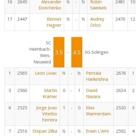
16
2645
Alexander
½
-
½
Robin
2481
10
Donchenko
Swinkels
17
2447
Bennet
½
-
½
Andrey
2470
12
Hagner
Orlov
SC
Heimbach-
3.5
4.5
-
SG Solingen
Weis-
Neuwied
1
2565
Leon Livaic
½
-
½
Pentala
2676
1
Harikrishna
3
2560
Martin
0
-
1
David
2624
2
Krämer
Navara
6
2525
Jorge Joao
1
-
0
Max
2520
3
Viterbo
Warmerdam
Ferreira
7
2516
Stepan Zilka
½
-
½
Erwin L'Ami
2592
4