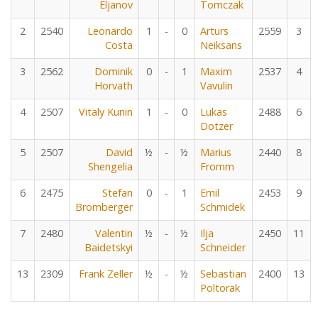
Eljanov
Tomczak
2
2540
Leonardo
1
-
0
Arturs
2559
3
Costa
Neiksans
3
2562
Dominik
0
-
1
Maxim
2537
4
Horvath
Vavulin
4
2507
Vitaly Kunin
1
-
0
Lukas
2488
6
Dotzer
5
2507
David
½
-
½
Marius
2440
8
Shengelia
Fromm
6
2475
Stefan
0
-
1
Emil
2453
9
Bromberger
Schmidek
7
2480
Valentin
½
-
½
Ilja
2450
11
Baidetskyi
Schneider
13
2309
Frank Zeller
½
-
½
Sebastian
2400
13
Poltorak