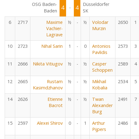
OSG Baden-
Düsseldorfer
4
4
-
Baden
SK
6
2717
Maxime
½
-
½
Volodar
2650
1
Vachier-
Murzin
Lagrave
10
2723
Nihal Sarin
1
-
0
Antonios
2573
3
Pavlidis
11
2666
Nikita Vitiugov
½
-
½
Casper
2589
4
Schoppen
12
2665
Rustam
½
-
½
Mikhail
2534
5
Kasimdzhanov
Kobalia
14
2626
Etienne
½
-
½
Twan
2491
7
Bacrot
Alexander
Burg
15
2597
Alexei Shirov
0
-
1
Arthur
2486
8
Pijpers