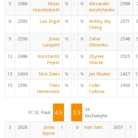
5
2586
Niclas
½
-
½
Alexander
2598
Huschenbeth
Areshchenko
6
2593
Luis Engel
½
-
½
Bobby Sky
2571
Cheng
9
2536
Jonas
½
-
½
Zahar
2548
Lampert
Efimenko
12
2496
Konstantin
½
-
½
Zbynek
2525
1
Peyrer
Hracek
13
2434
Nico Zwirs
½
-
½
Jari Reuker
2427
1
15
2393
Thies
½
-
½
Collin
2436
1
Heinemann
Colbow
SK
4.5
3.5
FC St. Pauli
-
Kirchweyhe
3
2626
Jonas
1
-
0
Ivan Saric
2657
1
Bjerre