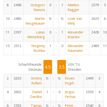
8
2498
Grzegorz
0
-
1
Markus
2579
5
Nasuta
Ragger
10
2480
Martin
½
-
½
Loek Van
2625
6
Neugebauer
Wely
11
2397
Lukas
0
-
1
Alexander
2428
10
Winterberg
Krastev
15
2512
Yevgeniy
1
-
0
Alexander
2489
11
Roshka
Naumann
Schachfreunde
USV TU
4.5
3.5
-
Deizisau
Dresden
2
2635
Dmitrij
½
-
½
Roven
2499
3
Kollars
Vogel
4
2602
Daniel
1
-
0
Jergus
2539
4
Dardha
Pechac
6
2593
Tamas
½
-
½
Peter
2540
6