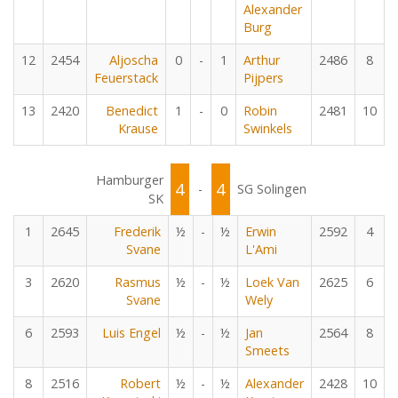
Alexander
Burg
12
2454
Aljoscha
0
-
1
Arthur
2486
8
Feuerstack
Pijpers
13
2420
Benedict
1
-
0
Robin
2481
10
Krause
Swinkels
Hamburger
4
4
-
SG Solingen
SK
1
2645
Frederik
½
-
½
Erwin
2592
4
Svane
L'Ami
3
2620
Rasmus
½
-
½
Loek Van
2625
6
Svane
Wely
6
2593
Luis Engel
½
-
½
Jan
2564
8
Smeets
8
2516
Robert
½
-
½
Alexander
2428
10