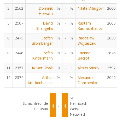
3
2562
Dominik
½
-
½
Nikita Vitiugov
2666
Horvath
5
2507
David
½
-
½
Rustam
2665
Shengelia
Kasimdzhanov
6
2475
Stefan
½
-
½
Radoslaw
2650
Bromberger
Wojtaszek
8
2446
Stefan
½
-
½
Etienne
2626
Kindermann
Bacrot
11
2357
Robert Zysk
0
-
1
Alexei Shirov
2597
12
2374
Arthur
½
-
½
Alexander
2645
Kruckenhauser
Donchenko
SC
Schachfreunde
Heimbach-
4
4
-
Deizisau
Weis-
Neuwied