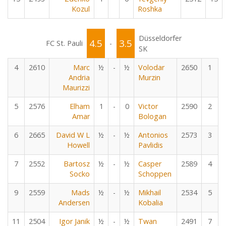
Kozul
Roshka
Düsseldorfer
4.5
3.5
FC St. Pauli
-
SK
4
2610
Marc
½
-
½
Volodar
2650
1
Andria
Murzin
Maurizzi
5
2576
Elham
1
-
0
Victor
2590
2
Amar
Bologan
6
2665
David W L
½
-
½
Antonios
2573
3
Howell
Pavlidis
7
2552
Bartosz
½
-
½
Casper
2589
4
Socko
Schoppen
9
2559
Mads
½
-
½
Mikhail
2534
5
Andersen
Kobalia
11
2504
Igor Janik
½
-
½
Twan
2491
7