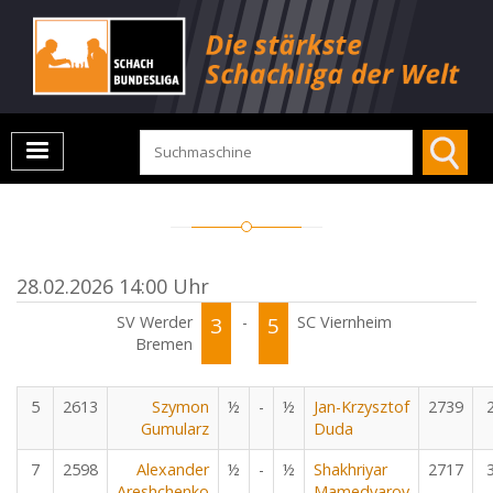
28.02.2026 14:00 Uhr
SV Werder
3
-
5
SC Viernheim
Bremen
5
2613
Szymon
½
-
½
Jan-Krzysztof
2739
Gumularz
Duda
7
2598
Alexander
½
-
½
Shakhriyar
2717
Areshchenko
Mamedyarov