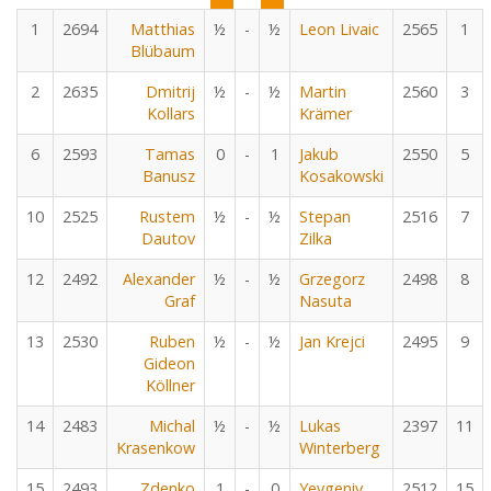
1
2694
Matthias
½
-
½
Leon Livaic
2565
1
Blübaum
2
2635
Dmitrij
½
-
½
Martin
2560
3
Kollars
Krämer
6
2593
Tamas
0
-
1
Jakub
2550
5
Banusz
Kosakowski
10
2525
Rustem
½
-
½
Stepan
2516
7
Dautov
Zilka
12
2492
Alexander
½
-
½
Grzegorz
2498
8
Graf
Nasuta
13
2530
Ruben
½
-
½
Jan Krejci
2495
9
Gideon
Köllner
14
2483
Michal
½
-
½
Lukas
2397
11
Krasenkow
Winterberg
15
2493
Zdenko
1
-
0
Yevgeniy
2512
15