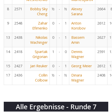
8
2571
Bobby Sky
½
-
½
Alexey
2664
Cheng
Sarana
9
2548
Zahar
0
-
1
Anton
2612
1
Efimenko
Korobov
13
2438
Nikolas
0
-
1
Bassem
2627
1
Wachinger
Amin
14
2418
Spartak
1
-
0
Dennis
2591
1
Grigorian
Wagner
15
2427
Jari Reuker
0
-
1
Georg Meier
2612
1
17
2436
Collin
½
-
½
Dinara
2408
1
Colbow
Wagner
Alle Ergebnisse - Runde 7