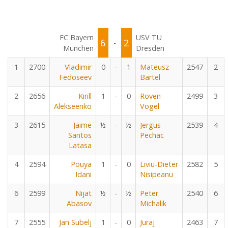
FC Bayern
USV TU
6
2
-
München
Dresden
1
2700
Vladimir
0
-
1
Mateusz
2547
2
Fedoseev
Bartel
2
2656
Kirill
1
-
0
Roven
2499
3
Alekseenko
Vogel
3
2615
Jaime
½
-
½
Jergus
2539
4
Santos
Pechac
Latasa
4
2594
Pouya
1
-
0
Liviu-Dieter
2582
5
Idani
Nisipeanu
6
2599
Nijat
½
-
½
Peter
2540
6
Abasov
Michalik
7
2555
Jan Subelj
1
-
0
Juraj
2463
7