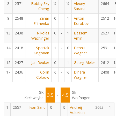
8
2571
Bobby Sky
½
-
½
Alexey
2664
Cheng
Sarana
9
2548
Zahar
0
-
1
Anton
2612
1
Efimenko
Korobov
13
2438
Nikolas
0
-
1
Bassem
2627
1
Wachinger
Amin
14
2418
Spartak
1
-
0
Dennis
2591
1
Grigorian
Wagner
15
2427
Jari Reuker
0
-
1
Georg Meier
2612
1
17
2436
Collin
½
-
½
Dinara
2408
1
Colbow
Wagner
SK
Sfr.
3.5
4.5
-
Kirchweyhe
Wolfhagen
1
2657
Ivan Saric
½
-
½
Andreij
2623
1
Volokitin