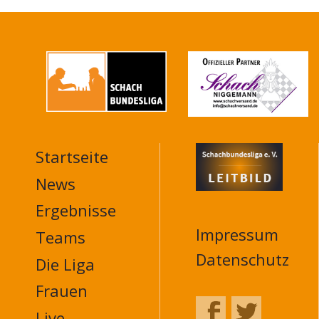
Startseite
MAIN
NAVIGATION
News
FOOTER
Ergebnisse
Impressum
Teams
Datenschutz
Die Liga
Frauen
Live