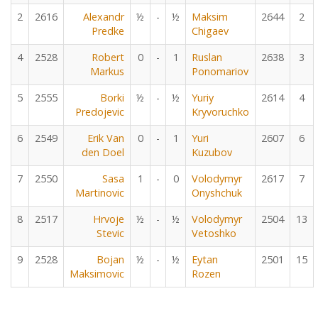
2
2616
Alexandr
½
-
½
Maksim
2644
2
Predke
Chigaev
4
2528
Robert
0
-
1
Ruslan
2638
3
Markus
Ponomariov
5
2555
Borki
½
-
½
Yuriy
2614
4
Predojevic
Kryvoruchko
6
2549
Erik Van
0
-
1
Yuri
2607
6
den Doel
Kuzubov
7
2550
Sasa
1
-
0
Volodymyr
2617
7
Martinovic
Onyshchuk
8
2517
Hrvoje
½
-
½
Volodymyr
2504
13
Stevic
Vetoshko
9
2528
Bojan
½
-
½
Eytan
2501
15
Maksimovic
Rozen