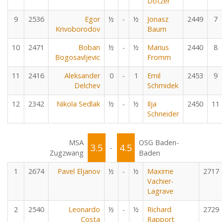
Dotzer
9
2536
Egor
½
-
½
Jonasz
2449
7
Krivoborodov
Baum
10
2471
Boban
½
-
½
Marius
2440
8
Bogosavljevic
Fromm
11
2416
Aleksander
0
-
1
Emil
2453
9
Delchev
Schmidek
12
2342
Nikola Sedlak
½
-
½
Ilja
2450
11
Schneider
MSA
OSG Baden-
3.5
4.5
-
Zugzwang
Baden
1
2674
Pavel Eljanov
½
-
½
Maxime
2717
Vachier-
Lagrave
2
2540
Leonardo
½
-
½
Richard
2729
Costa
Rapport