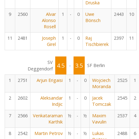
Druska
9
2560
Alvar
1
-
0
Uwe
2443
10
Alonso
Bönsch
Rosell
11
2481
Joseph
1
-
0
Raj
2397
11
Girel
Tischbierek
SV
4.5
3.5
-
SF Berlin
Deggendorf
1
2751
Arjun Erigaisi
1
-
0
Wojciech
2525
1
Moranda
2
2602
Aleksandar
1
-
0
Jacek
2545
2
Indjic
Tomczak
7
2566
Venkataraman
½
-
½
Maxim
2537
4
Karthik
Vavulin
8
2542
Martin Petrov
½
-
½
Lukas
2488
6