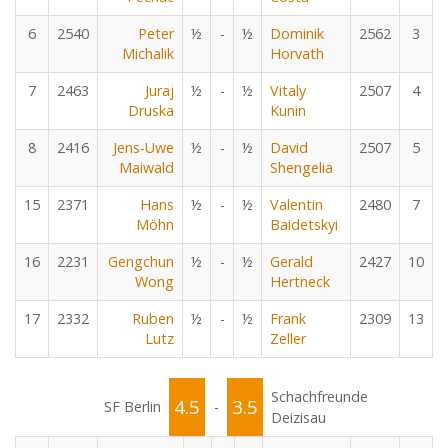
6
2540
Peter
½
-
½
Dominik
2562
3
Michalik
Horvath
7
2463
Juraj
½
-
½
Vitaly
2507
4
Druska
Kunin
8
2416
Jens-Uwe
½
-
½
David
2507
5
Maiwald
Shengelia
15
2371
Hans
½
-
½
Valentin
2480
7
Möhn
Baidetskyi
16
2231
Gengchun
½
-
½
Gerald
2427
10
Wong
Hertneck
17
2332
Ruben
½
-
½
Frank
2309
13
Lutz
Zeller
Schachfreunde
4.5
3.5
SF Berlin
-
Deizisau