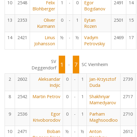
10
2548
Felix
1
-
0
Egor
2491
14
Blohberger
Bogdanov
13
2353
Oliver
0
-
1
Eytan
2501
15
Kurmann
Rozen
14
2421
Linus
½
-
½
Vadym
2469
17
Johansson
Petrovskiy
SV
1
7
-
SC Viernheim
Deggendorf
2
2602
Aleksandar
0
-
1
Jan-Krzysztof
2739
Indjic
Duda
8
2542
Martin Petrov
0
-
1
Shakhriyar
2717
Mamedyarov
9
2536
Egor
0
-
1
Parham
2710
Krivoborodov
Maghsoodloo
10
2471
Boban
½
-
½
Anton
2612