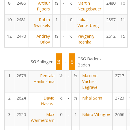
8
2486
Arthur
½
-
½
Martin
2480
10
Pijpers
Neugebauer
10
2481
Robin
1
-
0
Lukas
2397
11
Swinkels
Winterberg
12
2470
Andrey
½
-
½
Yevgeniy
2512
15
Orlov
Roshka
OSG Baden-
3
5
SG Solingen
-
Baden
1
2676
Pentala
½
-
½
Maxime
2717
Harikrishna
Vachier-
Lagrave
2
2624
David
½
-
½
Nihal Sarin
2723
Navara
3
2520
Max
0
-
1
Nikita Vitiugov
2666
Warmerdam