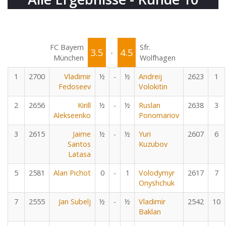
FC Bayern
Sfr.
3.5
4.5
-
München
Wolfhagen
1
2700
Vladimir
½
-
½
Andreij
2623
1
Fedoseev
Volokitin
2
2656
Kirill
½
-
½
Ruslan
2638
3
Alekseenko
Ponomariov
3
2615
Jaime
½
-
½
Yuri
2607
6
Santos
Kuzubov
Latasa
5
2581
Alan Pichot
0
-
1
Volodymyr
2617
7
Onyshchuk
7
2555
Jan Subelj
½
-
½
Vladimir
2542
10
Baklan