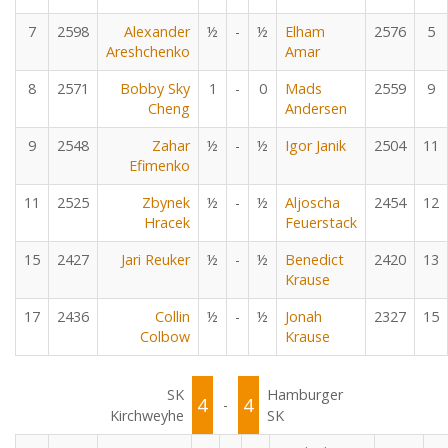
7
2598
Alexander
½
-
½
Elham
2576
5
Areshchenko
Amar
8
2571
Bobby Sky
1
-
0
Mads
2559
9
Cheng
Andersen
9
2548
Zahar
½
-
½
Igor Janik
2504
11
Efimenko
11
2525
Zbynek
½
-
½
Aljoscha
2454
12
Hracek
Feuerstack
15
2427
Jari Reuker
½
-
½
Benedict
2420
13
Krause
17
2436
Collin
½
-
½
Jonah
2327
15
Colbow
Krause
SK
Hamburger
4
4
-
Kirchweyhe
SK