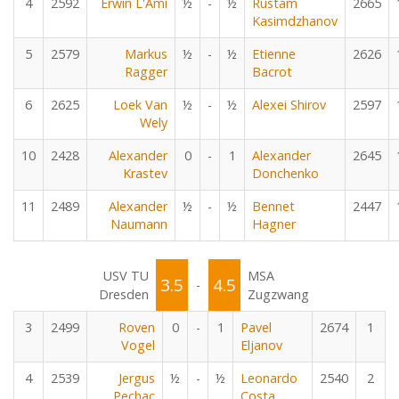
4
2592
Erwin L'Ami
½
-
½
Rustam
2665
Kasimdzhanov
5
2579
Markus
½
-
½
Etienne
2626
Ragger
Bacrot
6
2625
Loek Van
½
-
½
Alexei Shirov
2597
Wely
10
2428
Alexander
0
-
1
Alexander
2645
Krastev
Donchenko
11
2489
Alexander
½
-
½
Bennet
2447
Naumann
Hagner
USV TU
MSA
3.5
4.5
-
Dresden
Zugzwang
3
2499
Roven
0
-
1
Pavel
2674
1
Vogel
Eljanov
4
2539
Jergus
½
-
½
Leonardo
2540
2
Pechac
Costa