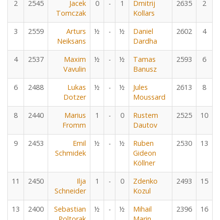
2
2545
Jacek
0
-
1
Dmitrij
2635
2
Tomczak
Kollars
3
2559
Arturs
½
-
½
Daniel
2602
4
Neiksans
Dardha
4
2537
Maxim
½
-
½
Tamas
2593
6
Vavulin
Banusz
6
2488
Lukas
½
-
½
Jules
2613
8
Dotzer
Moussard
8
2440
Marius
1
-
0
Rustem
2525
10
Fromm
Dautov
9
2453
Emil
½
-
½
Ruben
2530
13
Schmidek
Gideon
Köllner
11
2450
Ilja
1
-
0
Zdenko
2493
15
Schneider
Kozul
13
2400
Sebastian
½
-
½
Mihail
2396
16
Poltorak
Marin