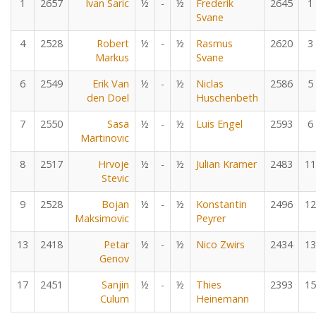
1
2657
Ivan Saric
½
-
½
Frederik
2645
1
Svane
4
2528
Robert
½
-
½
Rasmus
2620
3
Markus
Svane
6
2549
Erik Van
½
-
½
Niclas
2586
5
den Doel
Huschenbeth
7
2550
Sasa
½
-
½
Luis Engel
2593
6
Martinovic
8
2517
Hrvoje
½
-
½
Julian Kramer
2483
11
Stevic
9
2528
Bojan
½
-
½
Konstantin
2496
12
Maksimovic
Peyrer
13
2418
Petar
½
-
½
Nico Zwirs
2434
13
Genov
17
2451
Sanjin
½
-
½
Thies
2393
15
Culum
Heinemann