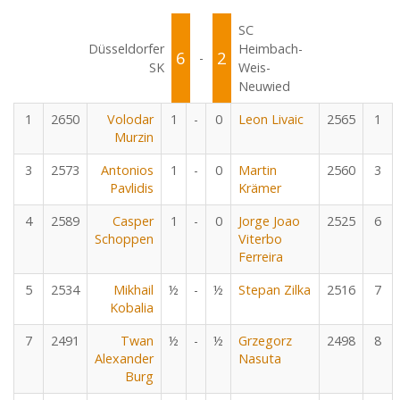
SC
Düsseldorfer
Heimbach-
6
2
-
SK
Weis-
Neuwied
1
2650
Volodar
1
-
0
Leon Livaic
2565
1
Murzin
3
2573
Antonios
1
-
0
Martin
2560
3
Pavlidis
Krämer
4
2589
Casper
1
-
0
Jorge Joao
2525
6
Schoppen
Viterbo
Ferreira
5
2534
Mikhail
½
-
½
Stepan Zilka
2516
7
Kobalia
7
2491
Twan
½
-
½
Grzegorz
2498
8
Alexander
Nasuta
Burg