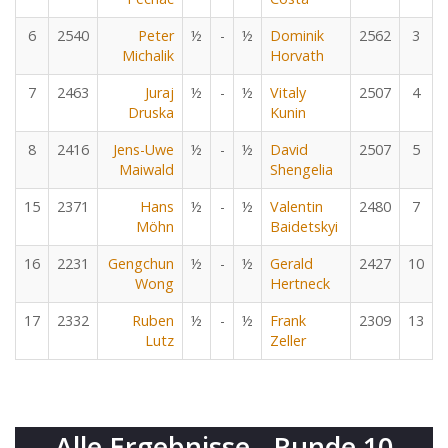
6
2540
Peter
½
-
½
Dominik
2562
3
Michalik
Horvath
7
2463
Juraj
½
-
½
Vitaly
2507
4
Druska
Kunin
8
2416
Jens-Uwe
½
-
½
David
2507
5
Maiwald
Shengelia
15
2371
Hans
½
-
½
Valentin
2480
7
Möhn
Baidetskyi
16
2231
Gengchun
½
-
½
Gerald
2427
10
Wong
Hertneck
17
2332
Ruben
½
-
½
Frank
2309
13
Lutz
Zeller
Alle Ergebnisse - Runde 10