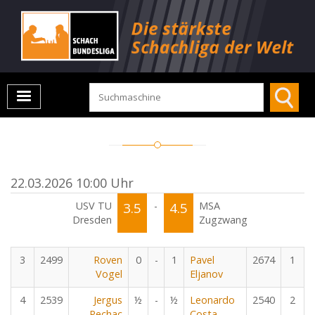
22.03.2026 10:00 Uhr
USV TU
3.5
-
4.5
MSA
Dresden
Zugzwang
3
2499
Roven
0
-
1
Pavel
2674
1
Vogel
Eljanov
4
2539
Jergus
½
-
½
Leonardo
2540
2
Pechac
Costa