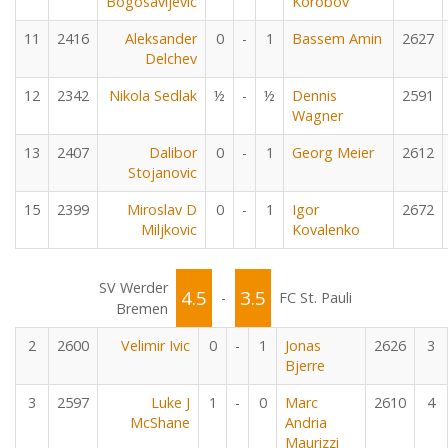
Bogosavljevic
Korobov
11
2416
Aleksander
0
-
1
Bassem Amin
2627
Delchev
12
2342
Nikola Sedlak
½
-
½
Dennis
2591
Wagner
13
2407
Dalibor
0
-
1
Georg Meier
2612
Stojanovic
15
2399
Miroslav D
0
-
1
Igor
2672
Miljkovic
Kovalenko
SV Werder
4.5
3.5
-
FC St. Pauli
Bremen
2
2600
Velimir Ivic
0
-
1
Jonas
2626
3
Bjerre
3
2597
Luke J
1
-
0
Marc
2610
4
McShane
Andria
Maurizzi