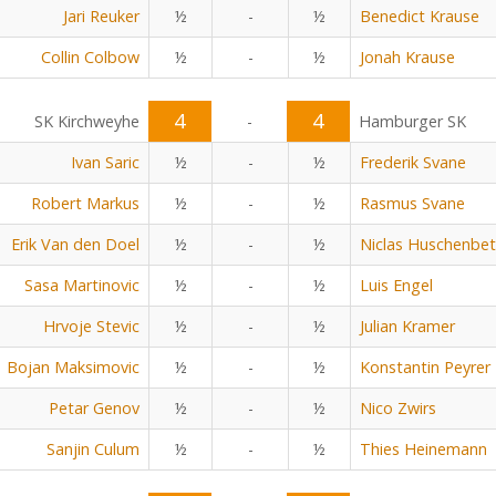
Jari Reuker
½
-
½
Benedict Krause
Collin Colbow
½
-
½
Jonah Krause
4
4
SK Kirchweyhe
-
Hamburger SK
Ivan Saric
½
-
½
Frederik Svane
Robert Markus
½
-
½
Rasmus Svane
Erik Van den Doel
½
-
½
Niclas Huschenbe
Sasa Martinovic
½
-
½
Luis Engel
Hrvoje Stevic
½
-
½
Julian Kramer
Bojan Maksimovic
½
-
½
Konstantin Peyrer
Petar Genov
½
-
½
Nico Zwirs
Sanjin Culum
½
-
½
Thies Heinemann