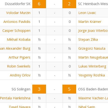
6
2
Düsseldorfer SK
-
SC Heimbach-Wei
Volodar Murzin
1
-
0
Leon Livaic
Antonios Pavlidis
1
-
0
Martin Krämer
Casper Schoppen
1
-
0
Jorge Joao Viterbo
Mikhail Kobalia
½
-
½
Stepan Zilka
an Alexander Burg
½
-
½
Grzegorz Nasuta
Arthur Pijpers
½
-
½
Martin Neugebaue
Robin Swinkels
1
-
0
Lukas Winterberg
Andrey Orlov
½
-
½
Yevgeniy Roshka
3
5
SG Solingen
-
OSG Baden-Baden
Pentala Harikrishna
½
-
½
Maxime Vachier-L
David Navara
½
-
½
Nihal Sarin