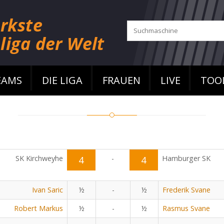
EAMS
DIE LIGA
FRAUEN
LIVE
TOO
SK Kirchweyhe
4
-
4
Hamburger SK
Ivan Saric
½
-
½
Frederik Svane
Robert Markus
½
-
½
Rasmus Svane