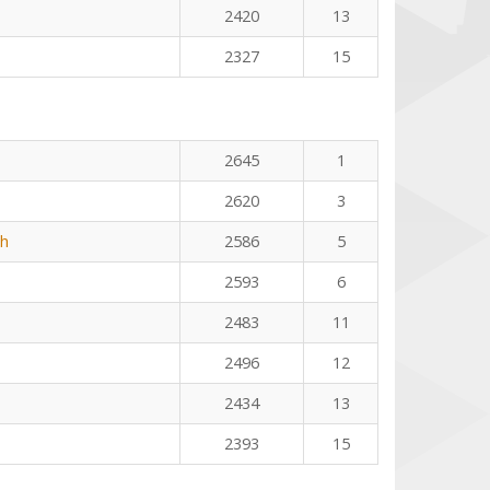
2420
13
2327
15
2645
1
2620
3
th
2586
5
2593
6
2483
11
2496
12
2434
13
2393
15