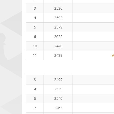
3
2520
4
2592
5
2579
6
2625
10
2428
11
2489
A
3
2499
4
2539
6
2540
7
2463