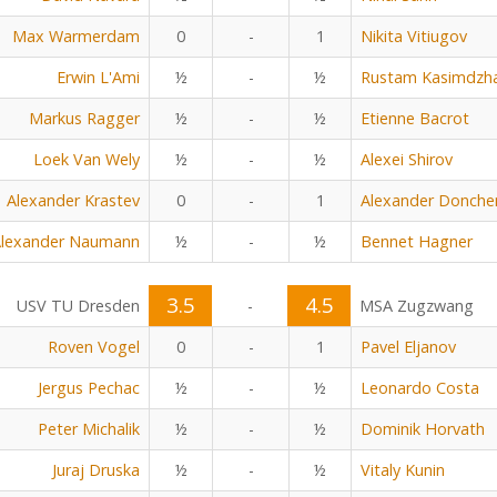
Max Warmerdam
0
-
1
Nikita Vitiugov
Erwin L'Ami
½
-
½
Rustam Kasimdzh
Markus Ragger
½
-
½
Etienne Bacrot
Loek Van Wely
½
-
½
Alexei Shirov
Alexander Krastev
0
-
1
Alexander Donche
lexander Naumann
½
-
½
Bennet Hagner
3.5
4.5
USV TU Dresden
-
MSA Zugzwang
Roven Vogel
0
-
1
Pavel Eljanov
Jergus Pechac
½
-
½
Leonardo Costa
Peter Michalik
½
-
½
Dominik Horvath
Juraj Druska
½
-
½
Vitaly Kunin