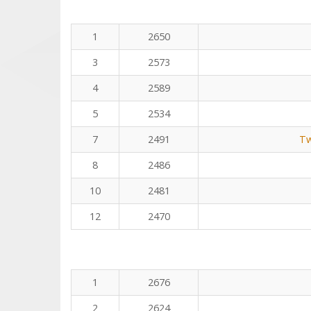
1
2650
3
2573
4
2589
5
2534
7
2491
Tw
8
2486
10
2481
12
2470
1
2676
2
2624