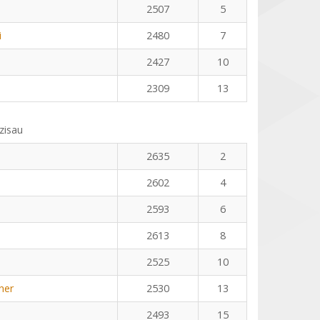
2507
5
i
2480
7
2427
10
2309
13
zisau
2635
2
2602
4
2593
6
2613
8
2525
10
ner
2530
13
2493
15