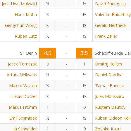
Jens-Uwe Maiwald
½
-
½
David Shengelia
Hans Möhn
½
-
½
Valentin Baidetsky
Gengchun Wong
½
-
½
Gerald Hertneck
Ruben Lutz
½
-
½
Frank Zeller
4.5
3.5
SF Berlin
-
Schachfreunde Dei
Jacek Tomczak
0
-
1
Dmitrij Kollars
Arturs Neiksans
½
-
½
Daniel Dardha
Maxim Vavulin
½
-
½
Tamas Banusz
Lukas Dotzer
½
-
½
Jules Moussard
Marius Fromm
1
-
0
Rustem Dautov
Emil Schmidek
½
-
½
Ruben Gideon Köll
Ilja Schneider
1
-
0
Zdenko Kozul