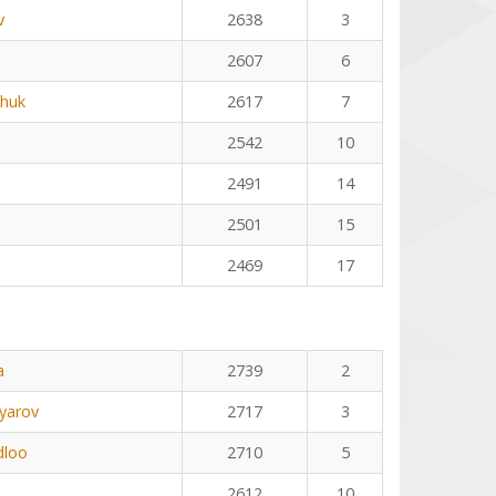
v
2638
3
2607
6
huk
2617
7
2542
10
2491
14
2501
15
2469
17
a
2739
2
yarov
2717
3
dloo
2710
5
2612
10