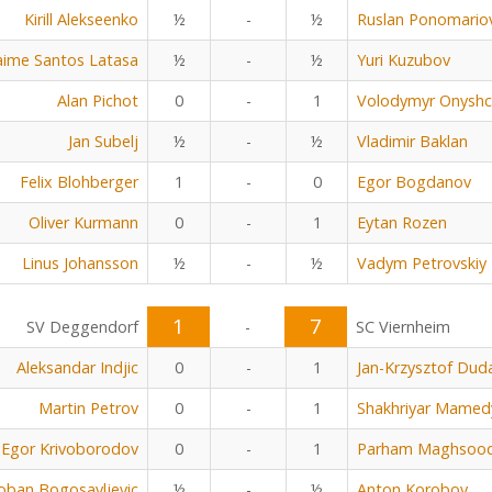
Kirill Alekseenko
½
-
½
Ruslan Ponomario
aime Santos Latasa
½
-
½
Yuri Kuzubov
Alan Pichot
0
-
1
Volodymyr Onyshc
Jan Subelj
½
-
½
Vladimir Baklan
Felix Blohberger
1
-
0
Egor Bogdanov
Oliver Kurmann
0
-
1
Eytan Rozen
Linus Johansson
½
-
½
Vadym Petrovskiy
1
7
SV Deggendorf
-
SC Viernheim
Aleksandar Indjic
0
-
1
Jan-Krzysztof Dud
Martin Petrov
0
-
1
Shakhriyar Mamed
Egor Krivoborodov
0
-
1
Parham Maghsoo
oban Bogosavljevic
½
-
½
Anton Korobov