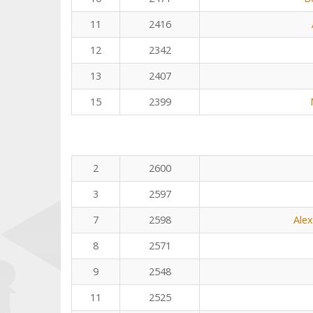
11
2416
12
2342
13
2407
15
2399
2
2600
3
2597
7
2598
Ale
8
2571
9
2548
11
2525