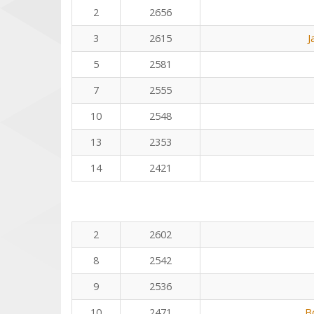
2
2656
3
2615
J
5
2581
7
2555
10
2548
13
2353
14
2421
2
2602
8
2542
9
2536
10
2471
B