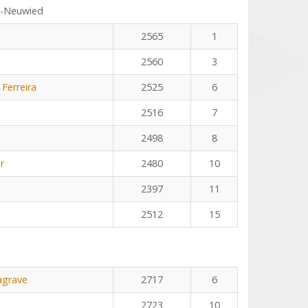
s-Neuwied
2565
1
2560
3
 Ferreira
2525
6
2516
7
2498
8
r
2480
10
2397
11
2512
15
agrave
2717
6
2723
10