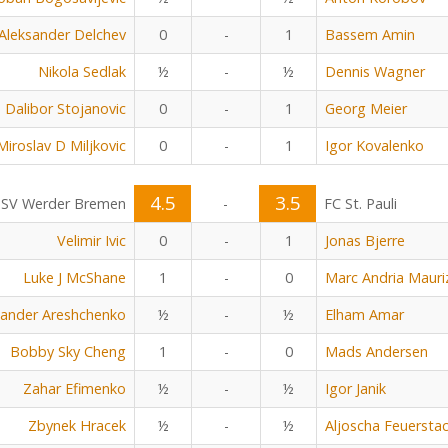
Aleksander Delchev
0
-
1
Bassem Amin
Nikola Sedlak
½
-
½
Dennis Wagner
Dalibor Stojanovic
0
-
1
Georg Meier
Miroslav D Miljkovic
0
-
1
Igor Kovalenko
4.5
3.5
SV Werder Bremen
-
FC St. Pauli
Velimir Ivic
0
-
1
Jonas Bjerre
Luke J McShane
1
-
0
Marc Andria Mauri
xander Areshchenko
½
-
½
Elham Amar
Bobby Sky Cheng
1
-
0
Mads Andersen
Zahar Efimenko
½
-
½
Igor Janik
Zbynek Hracek
½
-
½
Aljoscha Feuersta