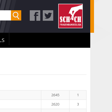
LS
2645
1
2620
3