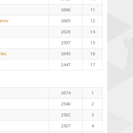
2666
11
anov
2665
12
2626
14
2597
15
nko
2645
16
2447
17
2674
1
2540
2
2562
3
2507
4