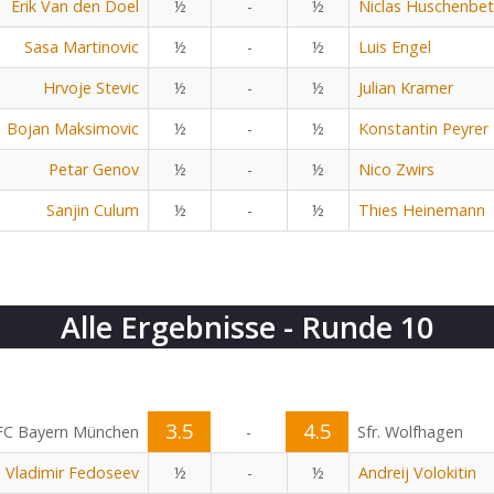
Erik Van den Doel
½
-
½
Niclas Huschenbe
Sasa Martinovic
½
-
½
Luis Engel
Hrvoje Stevic
½
-
½
Julian Kramer
Bojan Maksimovic
½
-
½
Konstantin Peyrer
Petar Genov
½
-
½
Nico Zwirs
Sanjin Culum
½
-
½
Thies Heinemann
Alle Ergebnisse - Runde 10
3.5
4.5
FC Bayern München
-
Sfr. Wolfhagen
Vladimir Fedoseev
½
-
½
Andreij Volokitin