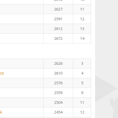
2627
11
2591
12
2612
13
2672
14
2626
3
zzi
2610
4
2576
5
2559
9
2504
11
ck
2454
12