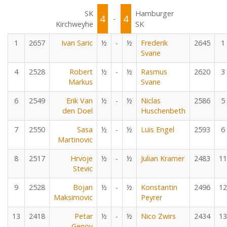
SK
Hamburger
4
4
-
Kirchweyhe
SK
1
2657
Ivan Saric
½
-
½
Frederik
2645
1
Svane
4
2528
Robert
½
-
½
Rasmus
2620
3
Markus
Svane
6
2549
Erik Van
½
-
½
Niclas
2586
5
den Doel
Huschenbeth
7
2550
Sasa
½
-
½
Luis Engel
2593
6
Martinovic
8
2517
Hrvoje
½
-
½
Julian Kramer
2483
11
Stevic
9
2528
Bojan
½
-
½
Konstantin
2496
12
Maksimovic
Peyrer
13
2418
Petar
½
-
½
Nico Zwirs
2434
13
Genov