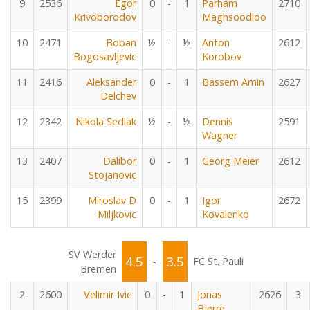
9
2536
Egor
0
-
1
Parham
2710
Krivoborodov
Maghsoodloo
10
2471
Boban
½
-
½
Anton
2612
Bogosavljevic
Korobov
11
2416
Aleksander
0
-
1
Bassem Amin
2627
Delchev
12
2342
Nikola Sedlak
½
-
½
Dennis
2591
Wagner
13
2407
Dalibor
0
-
1
Georg Meier
2612
Stojanovic
15
2399
Miroslav D
0
-
1
Igor
2672
Miljkovic
Kovalenko
SV Werder
4.5
3.5
-
FC St. Pauli
Bremen
2
2600
Velimir Ivic
0
-
1
Jonas
2626
3
Bjerre