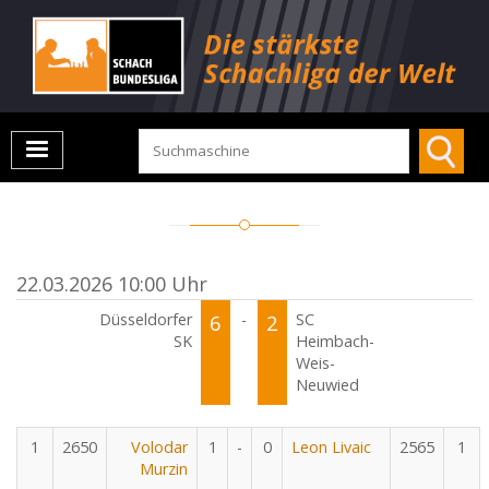
22.03.2026 10:00 Uhr
Düsseldorfer
6
-
2
SC
SK
Heimbach-
Weis-
Neuwied
1
2650
Volodar
1
-
0
Leon Livaic
2565
1
Murzin