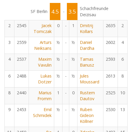
Schachfreunde
4.5
3.5
SF Berlin
-
Deizisau
2
2545
Jacek
0
-
1
Dmitrij
2635
2
Tomczak
Kollars
3
2559
Arturs
½
-
½
Daniel
2602
4
Neiksans
Dardha
4
2537
Maxim
½
-
½
Tamas
2593
6
Vavulin
Banusz
6
2488
Lukas
½
-
½
Jules
2613
8
Dotzer
Moussard
8
2440
Marius
1
-
0
Rustem
2525
10
Fromm
Dautov
9
2453
Emil
½
-
½
Ruben
2530
13
Schmidek
Gideon
Köllner