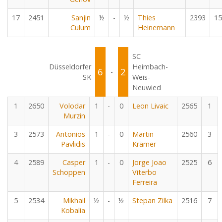
17
2451
Sanjin
½
-
½
Thies
2393
15
Culum
Heinemann
SC
Düsseldorfer
Heimbach-
6
2
-
SK
Weis-
Neuwied
1
2650
Volodar
1
-
0
Leon Livaic
2565
1
Murzin
3
2573
Antonios
1
-
0
Martin
2560
3
Pavlidis
Krämer
4
2589
Casper
1
-
0
Jorge Joao
2525
6
Schoppen
Viterbo
Ferreira
5
2534
Mikhail
½
-
½
Stepan Zilka
2516
7
Kobalia