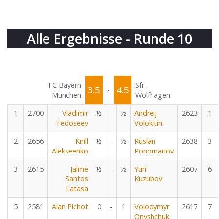
Alle Ergebnisse - Runde 10
FC Bayern
Sfr.
3.5
4.5
-
München
Wolfhagen
1
2700
Vladimir
½
-
½
Andreij
2623
1
Fedoseev
Volokitin
2
2656
Kirill
½
-
½
Ruslan
2638
3
Alekseenko
Ponomariov
3
2615
Jaime
½
-
½
Yuri
2607
6
Santos
Kuzubov
Latasa
5
2581
Alan Pichot
0
-
1
Volodymyr
2617
7
Onyshchuk