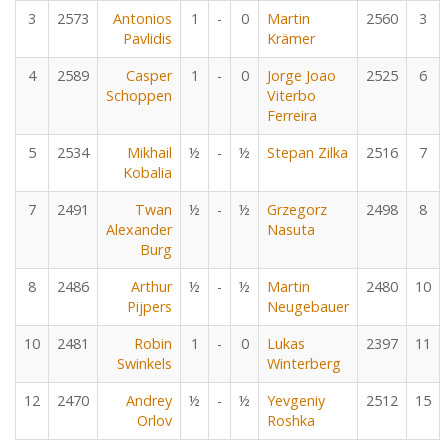
3
2573
Antonios
1
-
0
Martin
2560
3
Pavlidis
Krämer
4
2589
Casper
1
-
0
Jorge Joao
2525
6
Schoppen
Viterbo
Ferreira
5
2534
Mikhail
½
-
½
Stepan Zilka
2516
7
Kobalia
7
2491
Twan
½
-
½
Grzegorz
2498
8
Alexander
Nasuta
Burg
8
2486
Arthur
½
-
½
Martin
2480
10
Pijpers
Neugebauer
10
2481
Robin
1
-
0
Lukas
2397
11
Swinkels
Winterberg
12
2470
Andrey
½
-
½
Yevgeniy
2512
15
Orlov
Roshka