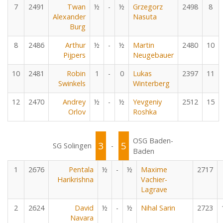
7
2491
Twan
½
-
½
Grzegorz
2498
8
Alexander
Nasuta
Burg
8
2486
Arthur
½
-
½
Martin
2480
10
Pijpers
Neugebauer
10
2481
Robin
1
-
0
Lukas
2397
11
Swinkels
Winterberg
12
2470
Andrey
½
-
½
Yevgeniy
2512
15
Orlov
Roshka
OSG Baden-
3
5
SG Solingen
-
Baden
1
2676
Pentala
½
-
½
Maxime
2717
Harikrishna
Vachier-
Lagrave
2
2624
David
½
-
½
Nihal Sarin
2723
Navara