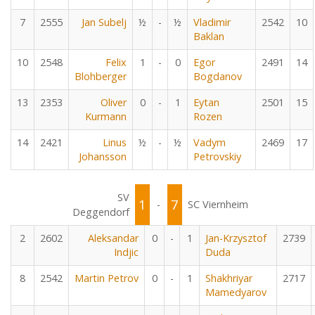
7
2555
Jan Subelj
½
-
½
Vladimir
2542
10
Baklan
10
2548
Felix
1
-
0
Egor
2491
14
Blohberger
Bogdanov
13
2353
Oliver
0
-
1
Eytan
2501
15
Kurmann
Rozen
14
2421
Linus
½
-
½
Vadym
2469
17
Johansson
Petrovskiy
SV
1
7
-
SC Viernheim
Deggendorf
2
2602
Aleksandar
0
-
1
Jan-Krzysztof
2739
Indjic
Duda
8
2542
Martin Petrov
0
-
1
Shakhriyar
2717
Mamedyarov