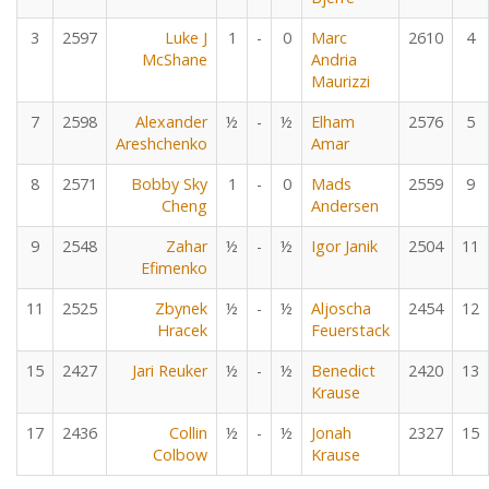
3
2597
Luke J
1
-
0
Marc
2610
4
McShane
Andria
Maurizzi
7
2598
Alexander
½
-
½
Elham
2576
5
Areshchenko
Amar
8
2571
Bobby Sky
1
-
0
Mads
2559
9
Cheng
Andersen
9
2548
Zahar
½
-
½
Igor Janik
2504
11
Efimenko
11
2525
Zbynek
½
-
½
Aljoscha
2454
12
Hracek
Feuerstack
15
2427
Jari Reuker
½
-
½
Benedict
2420
13
Krause
17
2436
Collin
½
-
½
Jonah
2327
15
Colbow
Krause