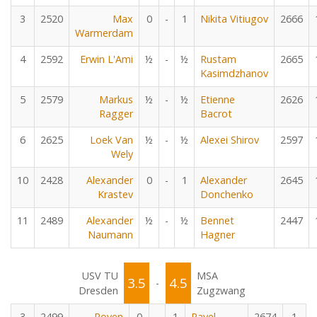
3
2520
Max
0
-
1
Nikita Vitiugov
2666
Warmerdam
4
2592
Erwin L'Ami
½
-
½
Rustam
2665
Kasimdzhanov
5
2579
Markus
½
-
½
Etienne
2626
Ragger
Bacrot
6
2625
Loek Van
½
-
½
Alexei Shirov
2597
Wely
10
2428
Alexander
0
-
1
Alexander
2645
Krastev
Donchenko
11
2489
Alexander
½
-
½
Bennet
2447
Naumann
Hagner
USV TU
MSA
3.5
4.5
-
Dresden
Zugzwang
3
2499
Roven
0
-
1
Pavel
2674
1