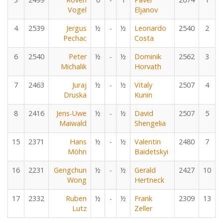
Vogel
Eljanov
4
2539
Jergus
½
-
½
Leonardo
2540
2
Pechac
Costa
6
2540
Peter
½
-
½
Dominik
2562
3
Michalik
Horvath
7
2463
Juraj
½
-
½
Vitaly
2507
4
Druska
Kunin
8
2416
Jens-Uwe
½
-
½
David
2507
5
Maiwald
Shengelia
15
2371
Hans
½
-
½
Valentin
2480
7
Möhn
Baidetskyi
16
2231
Gengchun
½
-
½
Gerald
2427
10
Wong
Hertneck
17
2332
Ruben
½
-
½
Frank
2309
13
Lutz
Zeller