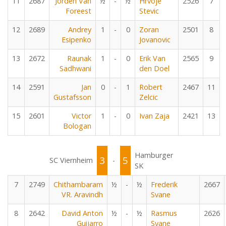
11
2687
Jorden Van
½
-
½
Hrvoje
2526
7
Foreest
Stevic
12
2689
Andrey
1
-
0
Zoran
2501
8
Esipenko
Jovanovic
13
2672
Raunak
1
-
0
Erik Van
2565
9
Sadhwani
den Doel
14
2591
Jan
0
-
1
Robert
2467
11
Gustafsson
Zelcic
15
2601
Victor
1
-
0
Ivan Zaja
2421
13
Bologan
Hamburger
3
5
SC Viernheim
-
SK
7
2749
Chithambaram
½
-
½
Frederik
2667
VR. Aravindh
Svane
8
2642
David Anton
½
-
½
Rasmus
2626
Guijarro
Svane