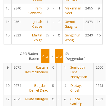
13
2340
Frank
0
-
1
Maximilian
2466
9
Sawatzki
Neef
14
2361
Jonah
1
-
0
Gernot
2373
14
Krause
Gauglitz
15
2323
Martin
½
-
½
Gengchun
2240
16
Voigt
Wong
OSG Baden-
SV
4.5
3.5
-
Baden
Deggendorf
9
2675
Rustam
0
-
1
Sunilduth
2600
Kasimdzhanov
Lyna
Narayanan
10
2674
Bogdan-
½
-
½
Diptayan
2573
Daniel Deac
Ghosh
12
2671
Nikita Vitiugov
½
-
½
Gupta
2531
Sankalp