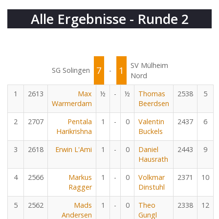
Alle Ergebnisse - Runde 2
SV Mülheim
7
1
SG Solingen
-
Nord
1
2613
Max
½
-
½
Thomas
2538
5
Warmerdam
Beerdsen
2
2707
Pentala
1
-
0
Valentin
2437
6
Harikrishna
Buckels
3
2618
Erwin L'Ami
1
-
0
Daniel
2443
9
Hausrath
4
2566
Markus
1
-
0
Volkmar
2371
10
Ragger
Dinstuhl
5
2562
Mads
1
-
0
Theo
2338
12
Andersen
Gungl