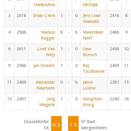
Harikrishna
Michalik
3
2618
Erwin L'Ami
1
-
0
Jens-Uwe
2416
8
Maiwald
4
2566
Markus
½
-
½
Maximilian
2466
9
Ragger
Neef
6
2611
Loek Van
1
-
0
Uwe
2456
10
Wely
Bönsch
9
2566
Jan Smeets
1
-
0
Raj
2409
11
Tischbierek
11
2469
Alexander
½
-
½
Jakov
2387
13
Naumann
Loxine
15
2407
Jörg
1
-
0
Gengchun
2240
16
Wegerle
Wong
Düsseldorfer
SF Bad
6.5
1.5
-
SK
Mergentheim