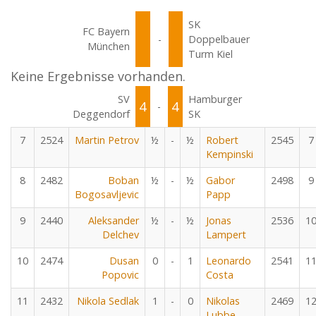
SK
FC Bayern
-
Doppelbauer
München
Turm Kiel
Keine Ergebnisse vorhanden.
SV
Hamburger
4
4
-
Deggendorf
SK
7
2524
Martin Petrov
½
-
½
Robert
2545
7
Kempinski
8
2482
Boban
½
-
½
Gabor
2498
9
Bogosavljevic
Papp
9
2440
Aleksander
½
-
½
Jonas
2536
1
Delchev
Lampert
10
2474
Dusan
0
-
1
Leonardo
2541
1
Popovic
Costa
11
2432
Nikola Sedlak
1
-
0
Nikolas
2469
1
Lubbe