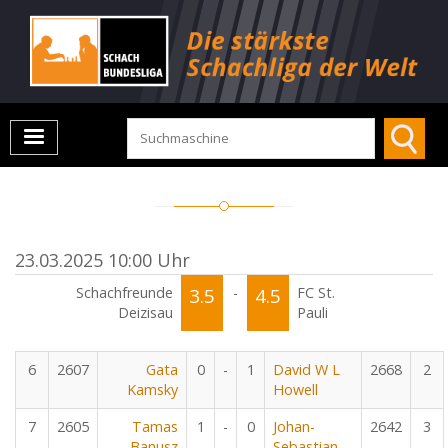
23.03.2025 10:00 Uhr
Schachfreunde
3.5
-
4.5
FC St.
Deizisau
Pauli
6
2607
Gata
0
-
1
David W L
2668
2
Kamsky
Howell
7
2605
Tamas
1
-
0
Johan-
2642
3
Banusz
Sebastian