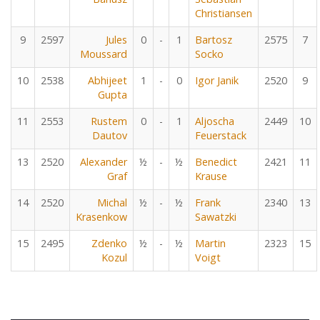
Christiansen
9
2597
Jules
0
-
1
Bartosz
2575
7
Moussard
Socko
10
2538
Abhijeet
1
-
0
Igor Janik
2520
9
Gupta
11
2553
Rustem
0
-
1
Aljoscha
2449
10
Dautov
Feuerstack
13
2520
Alexander
½
-
½
Benedict
2421
11
Graf
Krause
14
2520
Michal
½
-
½
Frank
2340
13
Krasenkow
Sawatzki
15
2495
Zdenko
½
-
½
Martin
2323
15
Kozul
Voigt