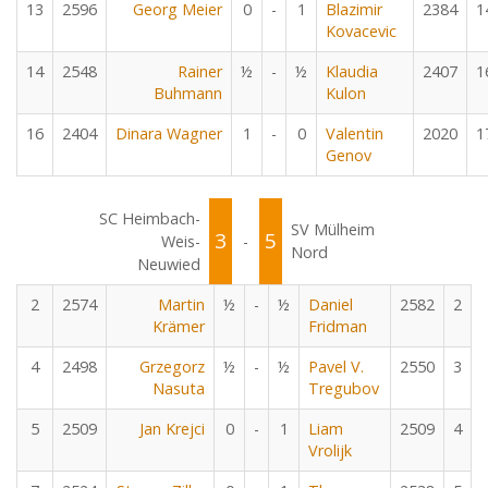
13
2596
Georg Meier
0
-
1
Blazimir
2384
1
Kovacevic
14
2548
Rainer
½
-
½
Klaudia
2407
1
Buhmann
Kulon
16
2404
Dinara Wagner
1
-
0
Valentin
2020
1
Genov
SC Heimbach-
SV Mülheim
3
5
Weis-
-
Nord
Neuwied
2
2574
Martin
½
-
½
Daniel
2582
2
Krämer
Fridman
4
2498
Grzegorz
½
-
½
Pavel V.
2550
3
Nasuta
Tregubov
5
2509
Jan Krejci
0
-
1
Liam
2509
4
Vrolijk