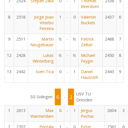
7
2524
Stepan Zilka
0
-
1
Thomas
2538
5
Beerdsen
8
2518
Jorge Joao
1
-
0
Valentin
2437
6
Viterbo
Buckels
Ferreira
9
2511
Martin
½
-
½
Patrick
2488
7
Neugebauer
Zelbel
12
2428
Lukas
½
-
½
Michael
2450
8
Winterberg
Feygin
13
2442
Sven Tica
0
-
1
Daniel
2443
9
Hausrath
USV TU
6
2
SG Solingen
-
Dresden
1
2613
Max
0
-
1
Jergus
2604
3
Warmerdam
Pechac
2
2707
Pentala
1
-
0
Peter
2562
6