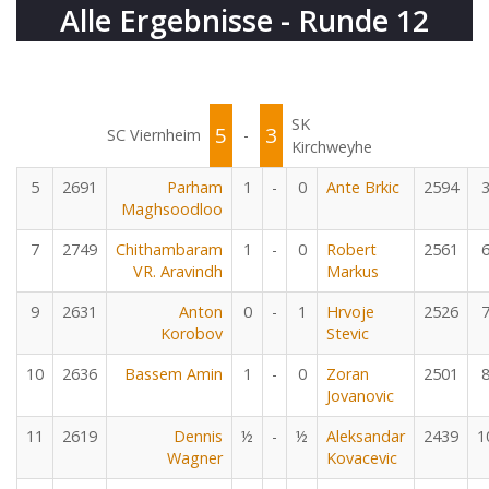
Alle Ergebnisse - Runde 12
SK
5
3
SC Viernheim
-
Kirchweyhe
5
2691
Parham
1
-
0
Ante Brkic
2594
Maghsoodloo
7
2749
Chithambaram
1
-
0
Robert
2561
VR. Aravindh
Markus
9
2631
Anton
0
-
1
Hrvoje
2526
Korobov
Stevic
10
2636
Bassem Amin
1
-
0
Zoran
2501
Jovanovic
11
2619
Dennis
½
-
½
Aleksandar
2439
1
Wagner
Kovacevic