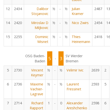
12
2434
Dalibor
½
-
½
Julian
2487
1
Stojanovic
Kramer
14
2420
Miroslav D
½
-
½
Nico Zwirs
2454
1
Miljkovic
15
2255
Dominic
½
-
½
Thies
2418
1
Wisnet
Heinemann
OSG Baden-
SV Werder
5
3
-
Baden
Bremen
5
2730
Vincent
½
-
½
Velimir Ivic
2639
2
Keymer
6
2736
Maxime
½
-
½
Laurent
2593
5
Vachier-
Fressinet
Lagrave
7
2714
Richard
1
-
0
Alexander
2598
6
Rapport
Areshchenko