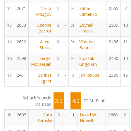
12
2671
Nikita
½
-
½
Zahar
2565
7
Vitiugov
Efimenko
13
2633
Etienne
½
-
½
Zbynek
2539
10
Bacrot
Hracek
14
2620
Alexei
½
-
½
Vlastimil
2496
11
Shirov
Babula
16
2598
Sergei
½
-
½
Spartak
2430
14
Movsesian
Grigorian
17
2431
Bennet
1
-
0
Jari Reuker
2390
15
Hagner
Schachfreunde
3.5
4.5
-
FC St. Pauli
Deizisau
6
2607
Gata
0
-
1
David W L
2668
2
Kamsky
Howell