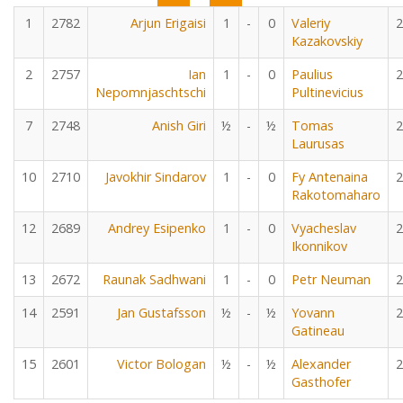
1
2782
Arjun Erigaisi
1
-
0
Valeriy
2
Kazakovskiy
2
2757
Ian
1
-
0
Paulius
2
Nepomnjaschtschi
Pultinevicius
7
2748
Anish Giri
½
-
½
Tomas
2
Laurusas
10
2710
Javokhir Sindarov
1
-
0
Fy Antenaina
2
Rakotomaharo
12
2689
Andrey Esipenko
1
-
0
Vyacheslav
2
Ikonnikov
13
2672
Raunak Sadhwani
1
-
0
Petr Neuman
2
14
2591
Jan Gustafsson
½
-
½
Yovann
2
Gatineau
15
2601
Victor Bologan
½
-
½
Alexander
2
Gasthofer