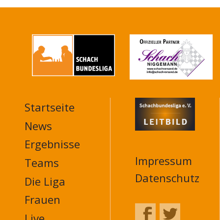
Startseite
MAIN
NAVIGATION
News
FOOTER
Ergebnisse
Impressum
Teams
Datenschutz
Die Liga
Frauen
Live