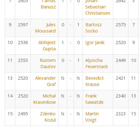
7
2605
Tamas
1
-
0
Johan-
2642
3
Banusz
Sebastian
Christiansen
9
2597
Jules
0
-
1
Bartosz
2575
7
Moussard
Socko
10
2538
Abhijeet
1
-
0
Igor Janik
2520
9
Gupta
11
2553
Rustem
0
-
1
Aljoscha
2449
10
Dautov
Feuerstack
13
2520
Alexander
½
-
½
Benedict
2421
11
Graf
Krause
14
2520
Michal
½
-
½
Frank
2340
13
Krasenkow
Sawatzki
15
2495
Zdenko
½
-
½
Martin
2323
15
Kozul
Voigt