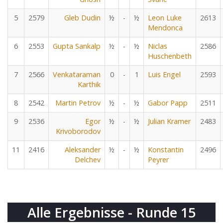
5
2579
Gleb Dudin
½
-
½
Leon Luke
2613
Mendonca
6
2553
Gupta Sankalp
½
-
½
Niclas
2586
Huschenbeth
7
2566
Venkataraman
0
-
1
Luis Engel
2593
Karthik
8
2542
Martin Petrov
½
-
½
Gabor Papp
2511
9
2536
Egor
½
-
½
Julian Kramer
2483
Krivoborodov
11
2416
Aleksander
½
-
½
Konstantin
2496
Delchev
Peyrer
Alle Ergebnisse - Runde 15