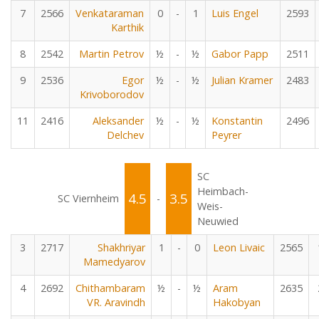
7
2566
Venkataraman
0
-
1
Luis Engel
2593
Karthik
8
2542
Martin Petrov
½
-
½
Gabor Papp
2511
9
2536
Egor
½
-
½
Julian Kramer
2483
Krivoborodov
11
2416
Aleksander
½
-
½
Konstantin
2496
Delchev
Peyrer
SC
Heimbach-
4.5
3.5
SC Viernheim
-
Weis-
Neuwied
3
2717
Shakhriyar
1
-
0
Leon Livaic
2565
Mamedyarov
4
2692
Chithambaram
½
-
½
Aram
2635
VR. Aravindh
Hakobyan