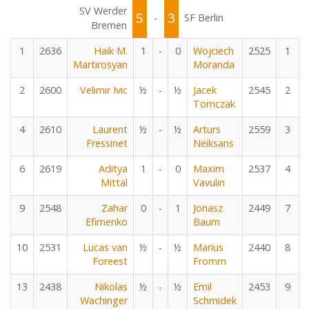
SV Werder
5
3
-
SF Berlin
Bremen
1
2636
Haik M.
1
-
0
Wojciech
2525
1
Martirosyan
Moranda
2
2600
Velimir Ivic
½
-
½
Jacek
2545
2
Tomczak
4
2610
Laurent
½
-
½
Arturs
2559
3
Fressinet
Neiksans
6
2619
Aditya
1
-
0
Maxim
2537
4
Mittal
Vavulin
9
2548
Zahar
0
-
1
Jonasz
2449
7
Efimenko
Baum
10
2531
Lucas van
½
-
½
Marius
2440
8
Foreest
Fromm
13
2438
Nikolas
½
-
½
Emil
2453
9
Wachinger
Schmidek