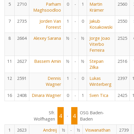
5
2710
Parham
0
-
1
Martin
2560
Maghsoodloo
Krämer
7
2735
Jorden Van
1
-
0
Jakub
2550
Foreest
Kosakowski
8
2664
Alexey Sarana
½
-
½
Jorge Joao
2525
Viterbo
Ferreira
11
2627
Bassem Amin
½
-
½
Stepan
2516
Zilka
12
2591
Dennis
1
-
0
Lukas
2397
Wagner
Winterberg
16
2408
Dinara Wagner
0
-
1
Sven Tica
2425
Sfr.
OSG Baden-
4
4
-
Wolfhagen
Baden
1
2623
Andreij
½
-
½
Viswanathan
2739