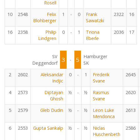
Rosell
10
2548
Felix
1
-
0
Frank
2322
16
Blohberger
Sawatzki
16
2358
Philip
0
-
1
Triona
2036
17
Lindgren
Eberle
SV
Hamburger
3
5
-
Deggendorf
SK
2
2602
Aleksandar
0
-
1
Frederik
2645
Indjic
Svane
4
2573
Diptayan
½
-
½
Rasmus
2620
Ghosh
Svane
5
2579
Gleb Dudin
½
-
½
Leon Luke
2613
Mendonca
6
2553
Gupta Sankalp
½
-
½
Niclas
2586
Huschenbeth