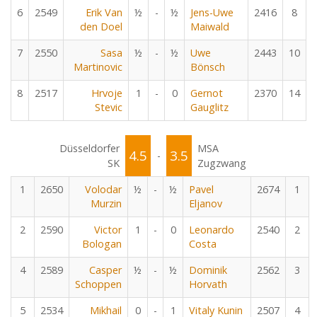
6
2549
Erik Van
½
-
½
Jens-Uwe
2416
8
den Doel
Maiwald
7
2550
Sasa
½
-
½
Uwe
2443
10
Martinovic
Bönsch
8
2517
Hrvoje
1
-
0
Gernot
2370
14
Stevic
Gauglitz
Düsseldorfer
MSA
4.5
3.5
-
SK
Zugzwang
1
2650
Volodar
½
-
½
Pavel
2674
1
Murzin
Eljanov
2
2590
Victor
1
-
0
Leonardo
2540
2
Bologan
Costa
4
2589
Casper
½
-
½
Dominik
2562
3
Schoppen
Horvath
5
2534
Mikhail
0
-
1
Vitaly Kunin
2507
4