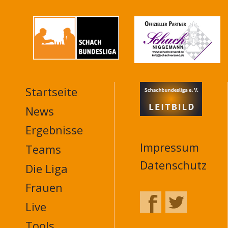
Startseite
MAIN
NAVIGATION
News
FOOTER
Ergebnisse
Impressum
Teams
Datenschutz
Die Liga
Frauen
Live
Tools