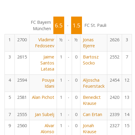
FC Bayern
6.5
1.5
-
FC St. Pauli
München
1
2700
Vladimir
½
-
½
Jonas
2626
3
Fedoseev
Bjerre
3
2615
Jaime
1
-
0
Bartosz
2552
7
Santos
Socko
Latasa
4
2594
Pouya
1
-
0
Aljoscha
2454
12
Idani
Feuerstack
5
2581
Alan Pichot
1
-
0
Benedict
2420
13
Krause
7
2555
Jan Subelj
1
-
0
Can Ertan
2339
14
9
2560
Alvar
1
-
0
Jonah
2327
15
Alonso
Krause