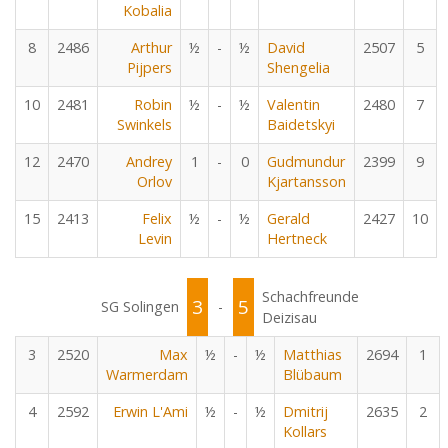
Kobalia
8
2486
Arthur
½
-
½
David
2507
5
Pijpers
Shengelia
10
2481
Robin
½
-
½
Valentin
2480
7
Swinkels
Baidetskyi
12
2470
Andrey
1
-
0
Gudmundur
2399
9
Orlov
Kjartansson
15
2413
Felix
½
-
½
Gerald
2427
10
Levin
Hertneck
Schachfreunde
3
5
SG Solingen
-
Deizisau
3
2520
Max
½
-
½
Matthias
2694
1
Warmerdam
Blübaum
4
2592
Erwin L'Ami
½
-
½
Dmitrij
2635
2
Kollars