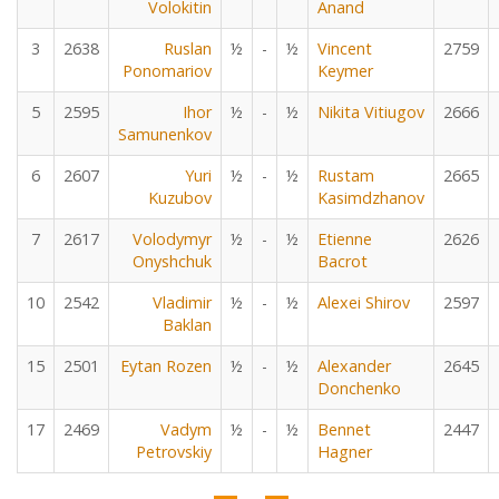
Volokitin
Anand
3
2638
Ruslan
½
-
½
Vincent
2759
Ponomariov
Keymer
5
2595
Ihor
½
-
½
Nikita Vitiugov
2666
Samunenkov
6
2607
Yuri
½
-
½
Rustam
2665
Kuzubov
Kasimdzhanov
7
2617
Volodymyr
½
-
½
Etienne
2626
Onyshchuk
Bacrot
10
2542
Vladimir
½
-
½
Alexei Shirov
2597
Baklan
15
2501
Eytan Rozen
½
-
½
Alexander
2645
Donchenko
17
2469
Vadym
½
-
½
Bennet
2447
Petrovskiy
Hagner