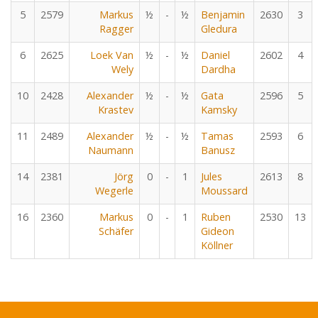
5
2579
Markus
½
-
½
Benjamin
2630
3
Ragger
Gledura
6
2625
Loek Van
½
-
½
Daniel
2602
4
Wely
Dardha
10
2428
Alexander
½
-
½
Gata
2596
5
Krastev
Kamsky
11
2489
Alexander
½
-
½
Tamas
2593
6
Naumann
Banusz
14
2381
Jörg
0
-
1
Jules
2613
8
Wegerle
Moussard
16
2360
Markus
0
-
1
Ruben
2530
13
Schäfer
Gideon
Köllner