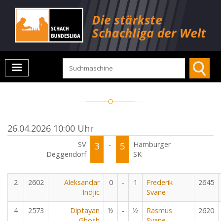
26.04.2026 10:00 Uhr
SV
3
-
5
Hamburger
Deggendorf
SK
2
2602
Aleksandar
0
-
1
Frederik
2645
Indjic
Svane
4
2573
Diptayan
½
-
½
Rasmus
2620
Ghosh
Svane