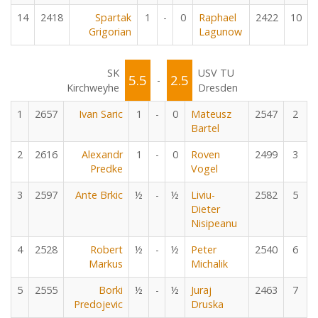
14
2418
Spartak
1
-
0
Raphael
2422
10
Grigorian
Lagunow
SK
USV TU
5.5
2.5
-
Kirchweyhe
Dresden
1
2657
Ivan Saric
1
-
0
Mateusz
2547
2
Bartel
2
2616
Alexandr
1
-
0
Roven
2499
3
Predke
Vogel
3
2597
Ante Brkic
½
-
½
Liviu-
2582
5
Dieter
Nisipeanu
4
2528
Robert
½
-
½
Peter
2540
6
Markus
Michalik
5
2555
Borki
½
-
½
Juraj
2463
7
Predojevic
Druska