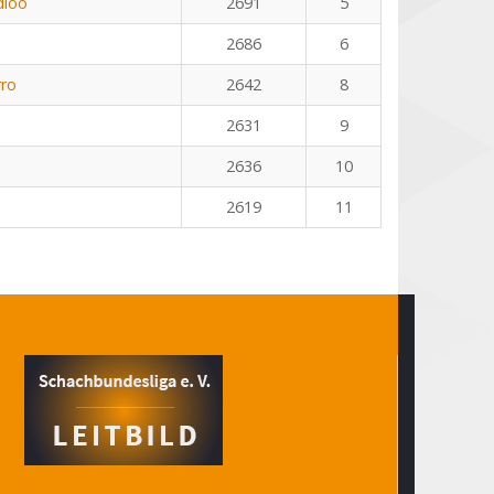
dloo
2691
5
2686
6
rro
2642
8
2631
9
2636
10
2619
11