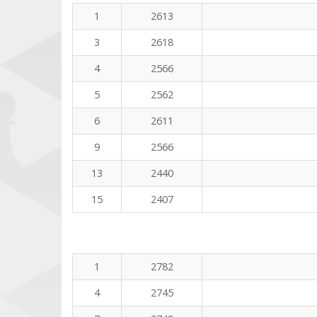
1
2613
3
2618
4
2566
5
2562
6
2611
9
2566
13
2440
15
2407
1
2782
4
2745