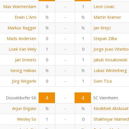
Max Warmerdam
0
-
1
Leon Livaic
Erwin L'Ami
½
-
½
Martin Krämer
Markus Ragger
½
-
½
Jan Krejci
Mads Andersen
0
-
1
Stepan Zilka
Loek Van Wely
1
-
0
Jorge Joao Viterbo
Jan Smeets
0
-
1
Jakub Kosakowski
Georg Halvax
½
-
½
Lukas Winterberg
Jörg Wegerle
0
-
1
Sven Tica
4
4
Düsseldorfer SK
-
SC Viernheim
Arjun Erigaisi
½
-
½
Nodirbek Abdusat
Wesley So
1
-
0
Shakhriyar Mamed