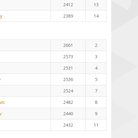
2412
13
y
2389
14
2661
2
2573
3
2531
4
v
2536
5
2524
7
vic
2482
8
v
2440
9
2432
11