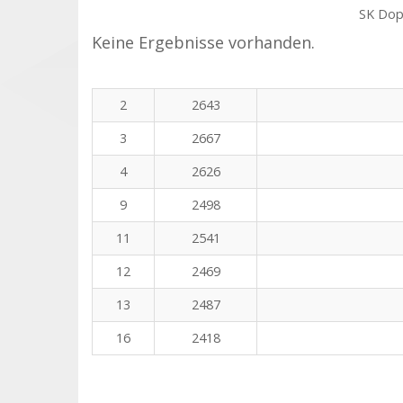
SK Dop
Keine Ergebnisse vorhanden.
2
2643
3
2667
4
2626
9
2498
11
2541
12
2469
13
2487
16
2418