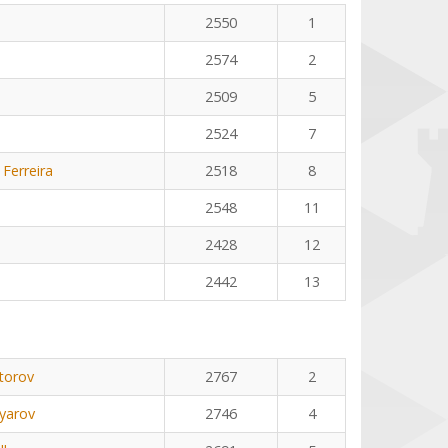
2550
1
2574
2
2509
5
2524
7
 Ferreira
2518
8
2548
11
2428
12
2442
13
torov
2767
2
yarov
2746
4