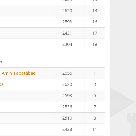
2620
14
2598
16
2431
17
2304
18
n
Amin Tabatabaei
2655
1
sa
2620
3
2593
5
l
2536
7
2510
8
2428
11