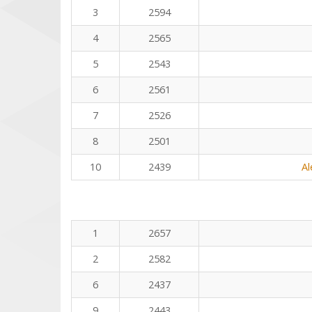
3
2594
4
2565
5
2543
6
2561
7
2526
8
2501
10
2439
Al
1
2657
2
2582
6
2437
9
2443