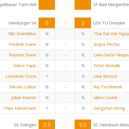
pelbauer Turm Kiel
-
SF Bad Mergenth
5
3
Hamburger SK
-
USV TU Dresden
Nils Grandelius
½
-
½
Thai Dai Van Ngu
Frederik Svane
½
-
½
Jergus Pechac
Rasmus Svane
½
-
½
Liviu-Dieter Nisip
Gabor Papp
½
-
½
Peter Michalik
Leonardo Costa
1
-
0
Uwe Bönsch
Nikolas Lubbe
½
-
½
Raj Tischbierek
Julian Kramer
½
-
½
Jakov Loxine
Thies Heinemann
1
-
0
Gengchun Wong
2.5
5.5
SG Solingen
-
SC Heimbach-Wei