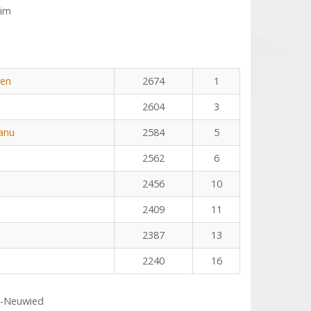
eim
yen
2674
1
2604
3
eanu
2584
5
2562
6
2456
10
2409
11
2387
13
2240
16
s-Neuwied