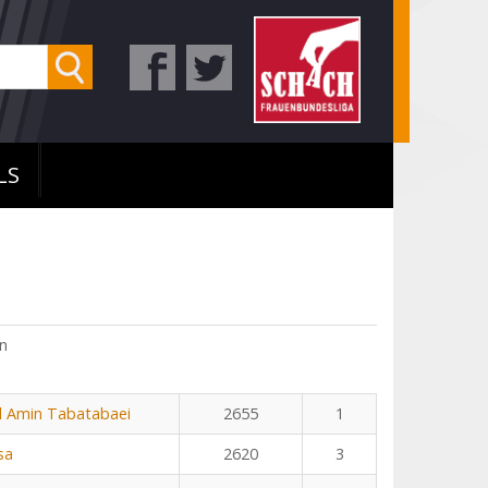
LS
n
Amin Tabatabaei
2655
1
sa
2620
3