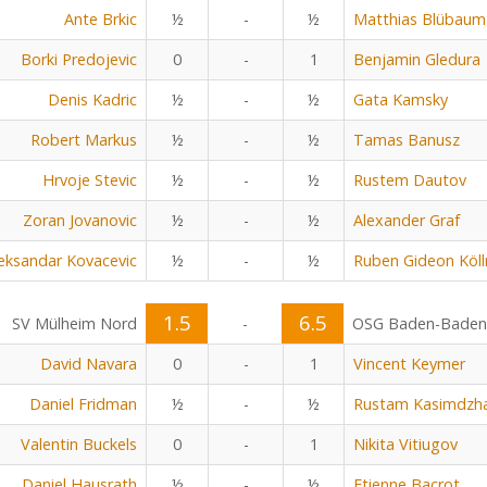
Ante Brkic
½
-
½
Matthias Blübaum
Borki Predojevic
0
-
1
Benjamin Gledura
Denis Kadric
½
-
½
Gata Kamsky
Robert Markus
½
-
½
Tamas Banusz
Hrvoje Stevic
½
-
½
Rustem Dautov
Zoran Jovanovic
½
-
½
Alexander Graf
eksandar Kovacevic
½
-
½
Ruben Gideon Köll
1.5
6.5
SV Mülheim Nord
-
OSG Baden-Baden
David Navara
0
-
1
Vincent Keymer
Daniel Fridman
½
-
½
Rustam Kasimdzh
Valentin Buckels
0
-
1
Nikita Vitiugov
Daniel Hausrath
½
-
½
Etienne Bacrot