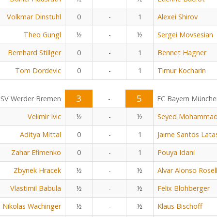
Volkmar Dinstuhl
0
-
1
Alexei Shirov
Theo Gungl
½
-
½
Sergei Movsesian
Bernhard Stillger
0
-
1
Bennet Hagner
Tom Dordevic
0
-
1
Timur Kocharin
3
5
SV Werder Bremen
-
FC Bayern Münche
Velimir Ivic
½
-
½
Seyed Mohammad 
Aditya Mittal
0
-
1
Jaime Santos Lata
Zahar Efimenko
0
-
1
Pouya Idani
Zbynek Hracek
½
-
½
Alvar Alonso Rosel
Vlastimil Babula
½
-
½
Felix Blohberger
Nikolas Wachinger
½
-
½
Klaus Bischoff