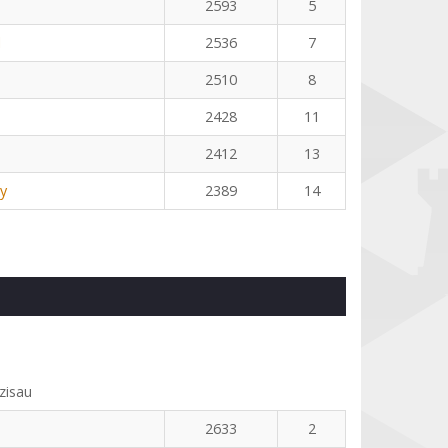
2593
5
l
2536
7
2510
8
2428
11
2412
13
y
2389
14
zisau
2633
2