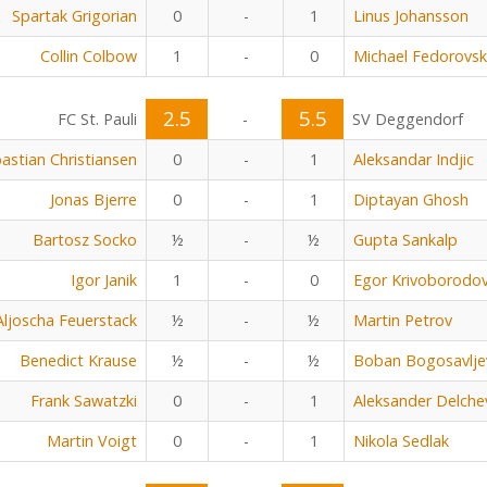
Spartak Grigorian
0
-
1
Linus Johansson
Collin Colbow
1
-
0
Michael Fedorovsk
2.5
5.5
FC St. Pauli
-
SV Deggendorf
astian Christiansen
0
-
1
Aleksandar Indjic
Jonas Bjerre
0
-
1
Diptayan Ghosh
Bartosz Socko
½
-
½
Gupta Sankalp
Igor Janik
1
-
0
Egor Krivoborodo
Aljoscha Feuerstack
½
-
½
Martin Petrov
Benedict Krause
½
-
½
Boban Bogosavlje
Frank Sawatzki
0
-
1
Aleksander Delche
Martin Voigt
0
-
1
Nikola Sedlak