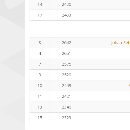
14
2430
17
2433
3
2642
Johan-Seb
4
2651
7
2575
9
2520
10
2449
11
2421
13
2340
15
2323