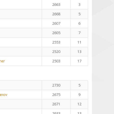
2663
3
2668
5
2607
6
2605
7
2553
11
2520
13
ner
2503
17
2730
5
anov
2675
9
2671
12
2633
13