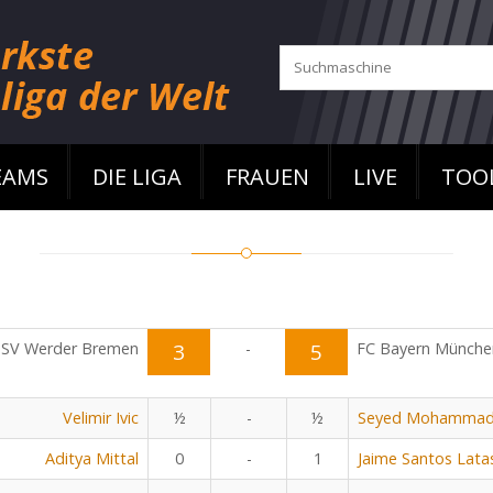
EAMS
DIE LIGA
FRAUEN
LIVE
TOO
SV Werder Bremen
3
-
5
FC Bayern Münche
Velimir Ivic
½
-
½
Seyed Mohammad 
Aditya Mittal
0
-
1
Jaime Santos Lata