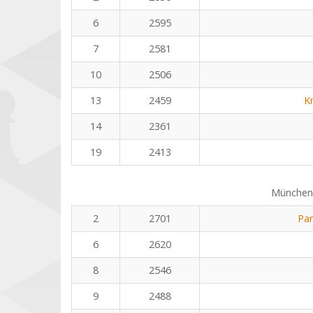
6
2595
7
2581
10
2506
13
2459
K
14
2361
19
2413
Münchene
2
2701
Pa
6
2620
8
2546
9
2488