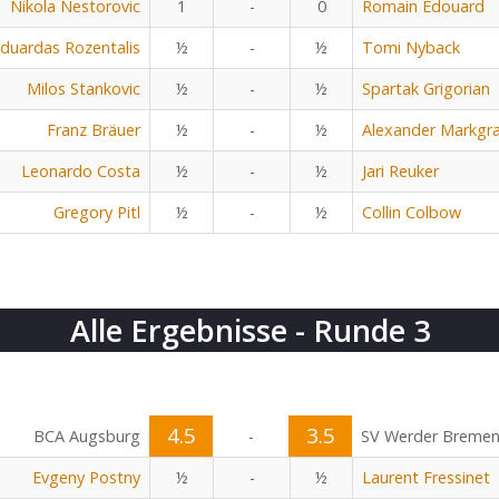
Nikola Nestorovic
1
-
0
Romain Edouard
duardas Rozentalis
½
-
½
Tomi Nyback
Milos Stankovic
½
-
½
Spartak Grigorian
Franz Bräuer
½
-
½
Alexander Markgra
Leonardo Costa
½
-
½
Jari Reuker
Gregory Pitl
½
-
½
Collin Colbow
Alle Ergebnisse - Runde 3
4.5
3.5
BCA Augsburg
-
SV Werder Breme
Evgeny Postny
½
-
½
Laurent Fressinet