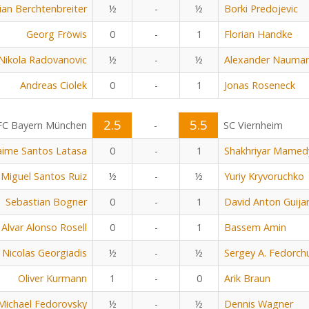
ian Berchtenbreiter
½
-
½
Borki Predojevic
Georg Fröwis
0
-
1
Florian Handke
Nikola Radovanovic
½
-
½
Alexander Nauma
Andreas Ciolek
0
-
1
Jonas Roseneck
2.5
5.5
FC Bayern München
-
SC Viernheim
aime Santos Latasa
0
-
1
Shakhriyar Mamed
Miguel Santos Ruiz
½
-
½
Yuriy Kryvoruchko
Sebastian Bogner
0
-
1
David Anton Guija
Alvar Alonso Rosell
0
-
1
Bassem Amin
Nicolas Georgiadis
½
-
½
Sergey A. Fedorch
Oliver Kurmann
1
-
0
Arik Braun
Michael Fedorovsky
½
-
½
Dennis Wagner