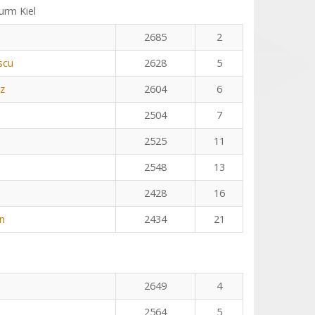
rm Kiel
2685
2
scu
2628
5
z
2604
6
2504
7
2525
11
2548
13
2428
16
n
2434
21
2649
4
2564
5