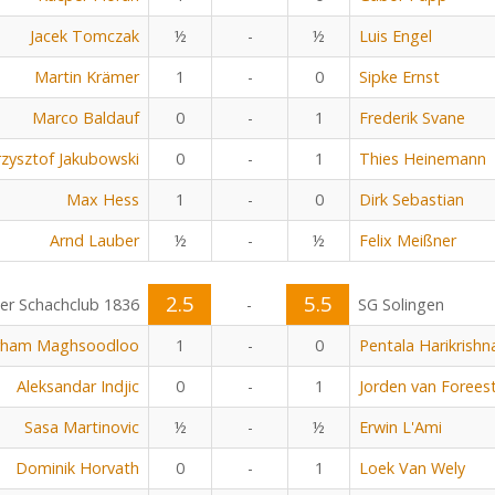
Jacek Tomczak
½
-
½
Luis Engel
Martin Krämer
1
-
0
Sipke Ernst
Marco Baldauf
0
-
1
Frederik Svane
rzysztof Jakubowski
0
-
1
Thies Heinemann
Max Hess
1
-
0
Dirk Sebastian
Arnd Lauber
½
-
½
Felix Meißner
2.5
5.5
r Schachclub 1836
-
SG Solingen
rham Maghsoodloo
1
-
0
Pentala Harikrishn
Aleksandar Indjic
0
-
1
Jorden van Forees
Sasa Martinovic
½
-
½
Erwin L'Ami
Dominik Horvath
0
-
1
Loek Van Wely