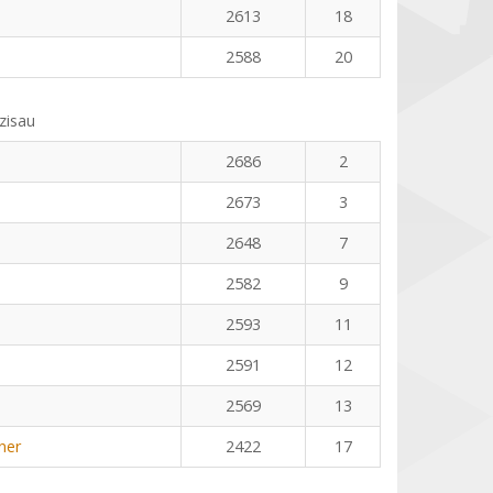
2613
18
2588
20
zisau
2686
2
2673
3
2648
7
2582
9
2593
11
2591
12
2569
13
ner
2422
17