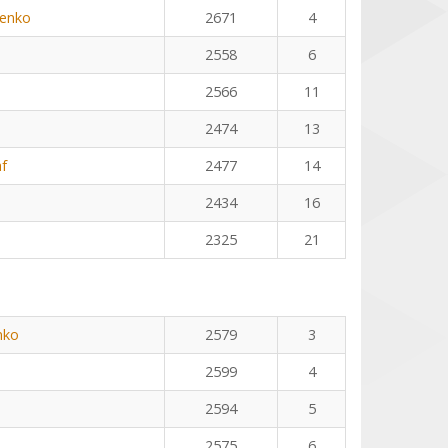
henko
2671
4
2558
6
2566
11
2474
13
f
2477
14
2434
16
2325
21
nko
2579
3
2599
4
2594
5
2575
6