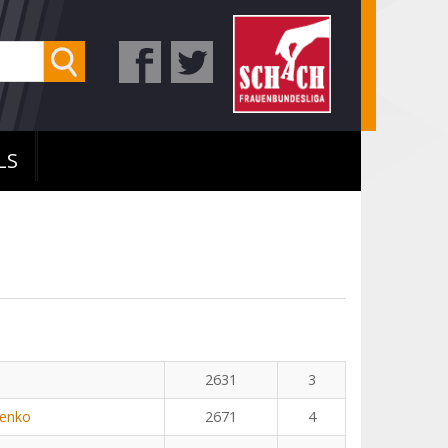
LS
n
2631
3
henko
2671
4