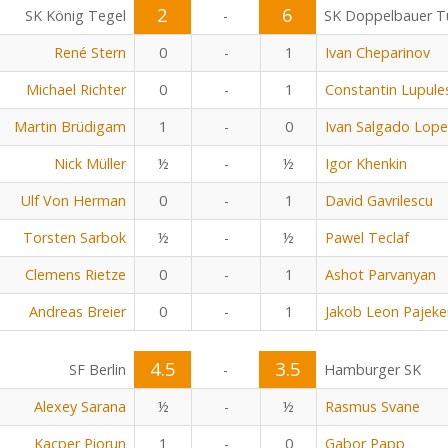
2
6
SK König Tegel
-
SK Doppelbauer Tu
René Stern
0
-
1
Ivan Cheparinov
Michael Richter
0
-
1
Constantin Lupule
Martin Brüdigam
1
-
0
Ivan Salgado Lope
Nick Müller
½
-
½
Igor Khenkin
Ulf Von Herman
0
-
1
David Gavrilescu
Torsten Sarbok
½
-
½
Pawel Teclaf
Clemens Rietze
0
-
1
Ashot Parvanyan
Andreas Breier
0
-
1
Jakob Leon Pajeke
4.5
3.5
SF Berlin
-
Hamburger SK
Alexey Sarana
½
-
½
Rasmus Svane
Kacper Piorun
1
-
0
Gabor Papp