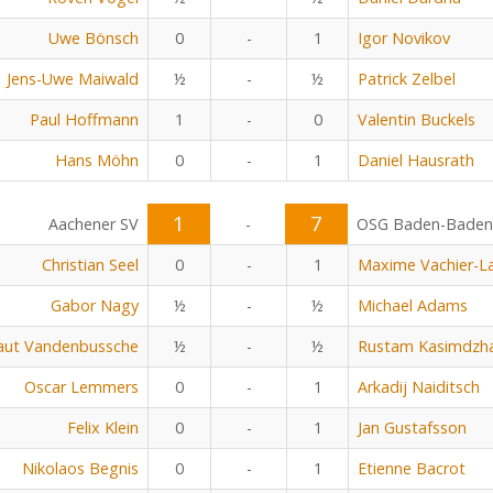
Uwe Bönsch
0
-
1
Igor Novikov
Jens-Uwe Maiwald
½
-
½
Patrick Zelbel
Paul Hoffmann
1
-
0
Valentin Buckels
Hans Möhn
0
-
1
Daniel Hausrath
1
7
Aachener SV
-
OSG Baden-Baden
Christian Seel
0
-
1
Maxime Vachier-L
Gabor Nagy
½
-
½
Michael Adams
aut Vandenbussche
½
-
½
Rustam Kasimdzh
Oscar Lemmers
0
-
1
Arkadij Naiditsch
Felix Klein
0
-
1
Jan Gustafsson
Nikolaos Begnis
0
-
1
Etienne Bacrot