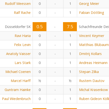
Rudolf Meessen
0
-
1
Georg Meier
Ralf Rache
0
-
1
Fabian Döttling
0.5
7.5
Düsseldorfer SK
-
Schachfreunde Dei
Ravi Haria
0
-
1
Vincent Keymer
Felix Levin
0
-
1
Matthias Blübaum
Anatoly Vaisser
0
-
1
Dmitrij Kollars
Lars Stark
0
-
1
Andreas Heimann
Michael Coenen
0
-
1
Stepan Zilka
Marcel Harff
½
-
½
Rustem Dautov
Guntram Hainke
0
-
1
Michal Krasenkow
Paul Wiedenbruch
0
-
1
Ruben Gideon Köll