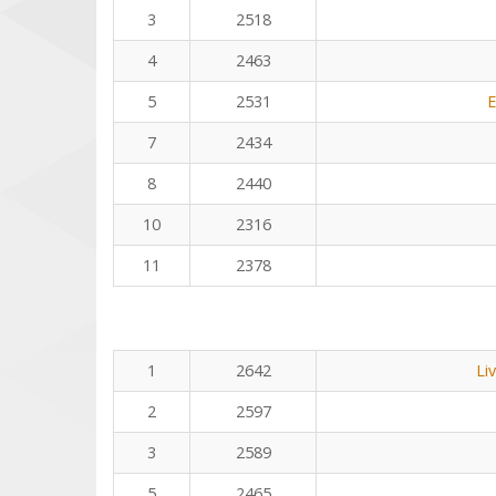
3
2518
4
2463
5
2531
E
7
2434
8
2440
10
2316
11
2378
1
2642
Li
2
2597
3
2589
5
2465