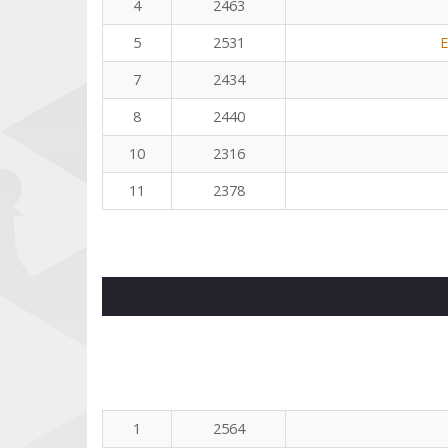
4
2463
5
2531
E
7
2434
8
2440
10
2316
11
2378
1
2564