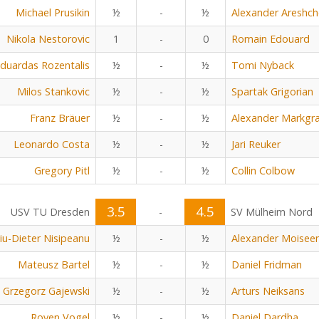
Michael Prusikin
½
-
½
Alexander Areshc
Nikola Nestorovic
1
-
0
Romain Edouard
duardas Rozentalis
½
-
½
Tomi Nyback
Milos Stankovic
½
-
½
Spartak Grigorian
Franz Bräuer
½
-
½
Alexander Markgra
Leonardo Costa
½
-
½
Jari Reuker
Gregory Pitl
½
-
½
Collin Colbow
3.5
4.5
USV TU Dresden
-
SV Mülheim Nord
viu-Dieter Nisipeanu
½
-
½
Alexander Moisee
Mateusz Bartel
½
-
½
Daniel Fridman
Grzegorz Gajewski
½
-
½
Arturs Neiksans
Roven Vogel
½
-
½
Daniel Dardha