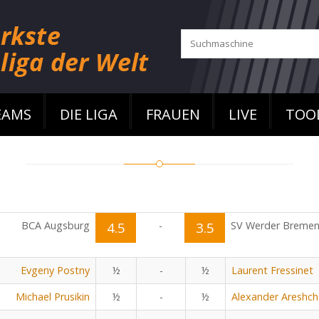
EAMS
DIE LIGA
FRAUEN
LIVE
TOO
BCA Augsburg
4.5
-
3.5
SV Werder Breme
Evgeny Postny
½
-
½
Laurent Fressinet
Michael Prusikin
½
-
½
Alexander Areshc