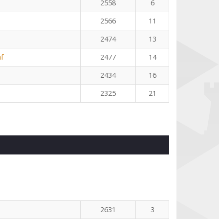
2558
6
2566
11
2474
13
f
2477
14
2434
16
2325
21
n
2631
3