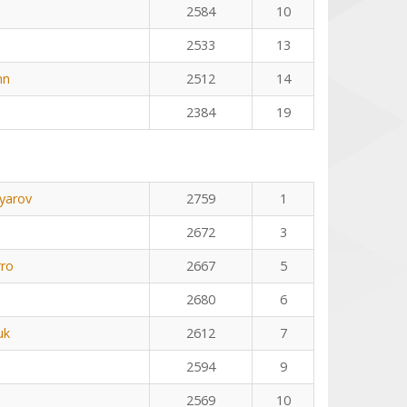
2584
10
2533
13
nn
2512
14
2384
19
yarov
2759
1
2672
3
rro
2667
5
2680
6
uk
2612
7
2594
9
2569
10