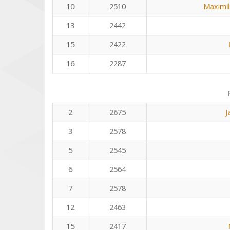
10
2510
Maximil
13
2442
15
2422
16
2287
2
2675
J
3
2578
5
2545
6
2564
7
2578
12
2463
15
2417