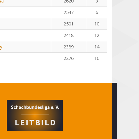
sa
2620
3
2547
6
2501
10
2418
12
y
2389
14
2276
16