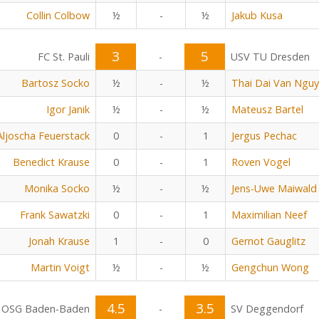
Collin Colbow
½
-
½
Jakub Kusa
3
5
FC St. Pauli
-
USV TU Dresden
Bartosz Socko
½
-
½
Thai Dai Van Ngu
Igor Janik
½
-
½
Mateusz Bartel
Aljoscha Feuerstack
0
-
1
Jergus Pechac
Benedict Krause
0
-
1
Roven Vogel
Monika Socko
½
-
½
Jens-Uwe Maiwald
Frank Sawatzki
0
-
1
Maximilian Neef
Jonah Krause
1
-
0
Gernot Gauglitz
Martin Voigt
½
-
½
Gengchun Wong
4.5
3.5
OSG Baden-Baden
-
SV Deggendorf