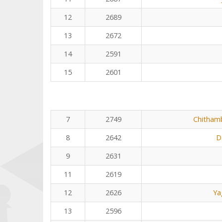
12
2689
13
2672
14
2591
15
2601
7
2749
Chitham
8
2642
D
9
2631
11
2619
12
2626
Ya
13
2596