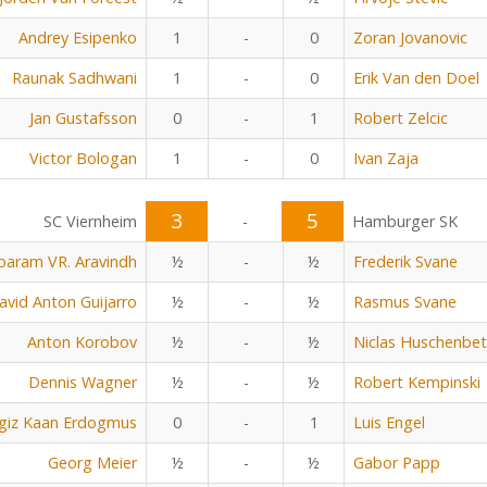
Andrey Esipenko
1
-
0
Zoran Jovanovic
Raunak Sadhwani
1
-
0
Erik Van den Doel
Jan Gustafsson
0
-
1
Robert Zelcic
Victor Bologan
1
-
0
Ivan Zaja
3
5
SC Viernheim
-
Hamburger SK
baram VR. Aravindh
½
-
½
Frederik Svane
avid Anton Guijarro
½
-
½
Rasmus Svane
Anton Korobov
½
-
½
Niclas Huschenbe
Dennis Wagner
½
-
½
Robert Kempinski
giz Kaan Erdogmus
0
-
1
Luis Engel
Georg Meier
½
-
½
Gabor Papp