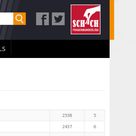
LS
2538
5
2437
6