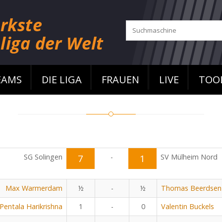
EAMS
DIE LIGA
FRAUEN
LIVE
TOO
SG Solingen
7
-
1
SV Mülheim Nord
Max Warmerdam
½
-
½
Thomas Beerdsen
Pentala Harikrishna
1
-
0
Valentin Buckels