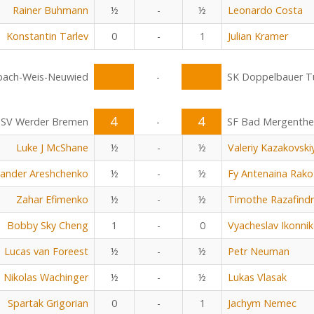
Rainer Buhmann
½
-
½
Leonardo Costa
Konstantin Tarlev
0
-
1
Julian Kramer
bach-Weis-Neuwied
-
SK Doppelbauer Tu
4
4
SV Werder Bremen
-
SF Bad Mergenth
Luke J McShane
½
-
½
Valeriy Kazakovski
xander Areshchenko
½
-
½
Fy Antenaina Rak
Zahar Efimenko
½
-
½
Timothe Razafind
Bobby Sky Cheng
1
-
0
Vyacheslav Ikonni
Lucas van Foreest
½
-
½
Petr Neuman
Nikolas Wachinger
½
-
½
Lukas Vlasak
Spartak Grigorian
0
-
1
Jachym Nemec