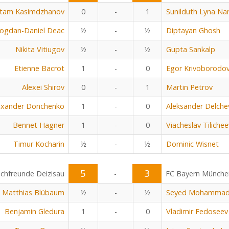
tam Kasimdzhanov
0
-
1
Sunilduth Lyna Na
ogdan-Daniel Deac
½
-
½
Diptayan Ghosh
Nikita Vitiugov
½
-
½
Gupta Sankalp
Etienne Bacrot
1
-
0
Egor Krivoborodo
Alexei Shirov
0
-
1
Martin Petrov
exander Donchenko
1
-
0
Aleksander Delche
Bennet Hagner
1
-
0
Viacheslav Tilichee
Timur Kocharin
½
-
½
Dominic Wisnet
5
3
chfreunde Deizisau
-
FC Bayern Münche
Matthias Blübaum
½
-
½
Seyed Mohammad 
Benjamin Gledura
1
-
0
Vladimir Fedoseev