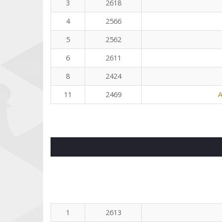
3
2618
4
2566
5
2562
6
2611
8
2424
11
2469
A
1
2613