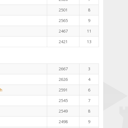
2501
8
2565
9
2467
11
2421
13
2667
3
2626
4
th
2591
6
2545
7
2549
8
2498
9