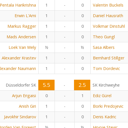
Pentala Harikrishna
1
-
0
Valentin Buckels
Erwin L'Ami
1
-
0
Daniel Hausrath
Markus Ragger
1
-
0
Volkmar Dinstuhl
Mads Andersen
1
-
0
Theo Gungl
Loek Van Wely
½
-
½
Sasa Albers
Alexander Krastev
1
-
0
Bernhard Stillger
lexander Naumann
1
-
0
Tom Dordevic
5.5
2.5
Düsseldorfer SK
-
SK Kirchweyhe
Arjun Erigaisi
0
-
1
Ediz Gürel
Anish Giri
1
-
0
Borki Predojevic
Javokhir Sindarov
1
-
0
Denis Kadric
Jorden Van Foreest
½
-
½
Hrvoje Stevic