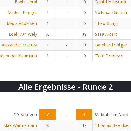
Erwin L'Ami
1
-
0
Daniel Hausrath
Markus Ragger
1
-
0
Volkmar Dinstuhl
Mads Andersen
1
-
0
Theo Gungl
Loek Van Wely
½
-
½
Sasa Albers
Alexander Krastev
1
-
0
Bernhard Stillger
lexander Naumann
1
-
0
Tom Dordevic
Alle Ergebnisse - Runde 2
7
1
SG Solingen
-
SV Mülheim Nord
Max Warmerdam
½
-
½
Thomas Beerdsen