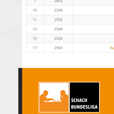
7
2605
10
2538
11
2553
12
2544
13
2520
17
2503
Ru