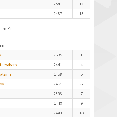
2541
11
2487
13
rm Kiel
eim
y
2585
1
otomaharo
2441
4
ratsima
2459
5
kov
2451
6
2393
7
2440
9
2443
10