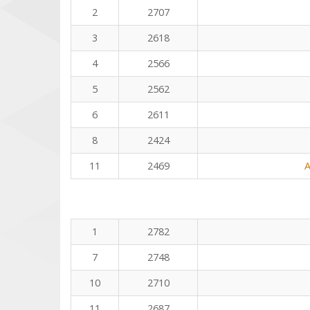
2
2707
3
2618
4
2566
5
2562
6
2611
8
2424
11
2469
A
1
2782
7
2748
10
2710
11
2687