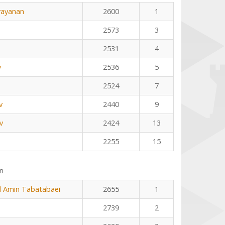
rayanan
2600
1
2573
3
2531
4
v
2536
5
2524
7
v
2440
9
v
2424
13
2255
15
n
Amin Tabatabaei
2655
1
2739
2