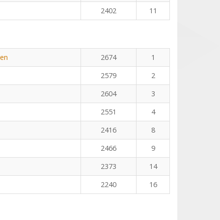
2402
11
yen
2674
1
2579
2
2604
3
2551
4
2416
8
2466
9
2373
14
2240
16