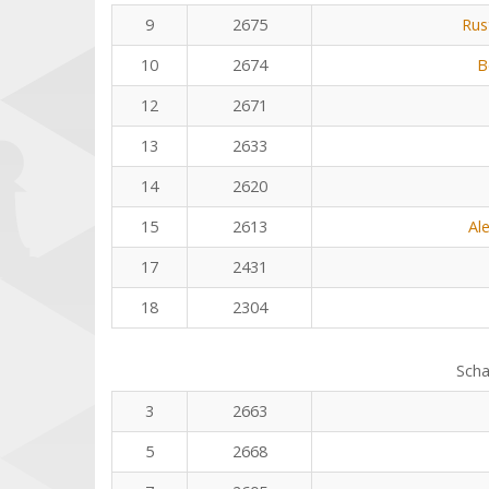
9
2675
Rus
10
2674
B
12
2671
13
2633
14
2620
15
2613
Al
17
2431
18
2304
Scha
3
2663
5
2668