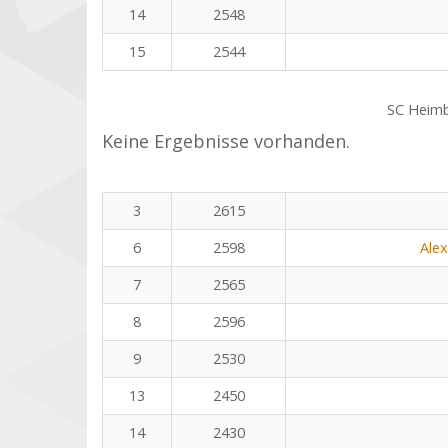
14
2548
15
2544
SC Heim
Keine Ergebnisse vorhanden.
3
2615
6
2598
Ale
7
2565
8
2596
9
2530
13
2450
14
2430