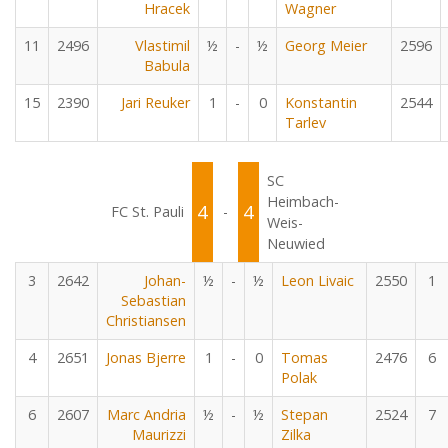
Hracek
Wagner
11
2496
Vlastimil
½
-
½
Georg Meier
2596
Babula
15
2390
Jari Reuker
1
-
0
Konstantin
2544
Tarlev
SC
Heimbach-
4
4
FC St. Pauli
-
Weis-
Neuwied
3
2642
Johan-
½
-
½
Leon Livaic
2550
1
Sebastian
Christiansen
4
2651
Jonas Bjerre
1
-
0
Tomas
2476
6
Polak
6
2607
Marc Andria
½
-
½
Stepan
2524
7
Maurizzi
Zilka