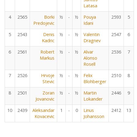
Latasa
4
2565
Borki
½
-
½
Pouya
2593
5
Predojevic
Idani
5
2543
Denis
½
-
½
Valentin
2547
6
Kadric
Dragnev
6
2561
Robert
½
-
½
Alvar
2536
7
Markus
Alonso
Rosell
7
2526
Hrvoje
½
-
½
Felix
2510
8
Stevic
Blohberger
8
2501
Zoran
½
-
½
Martin
2446
9
Jovanovic
Lokander
10
2439
Aleksandar
1
-
0
Linus
2412
13
Kovacevic
Johansson