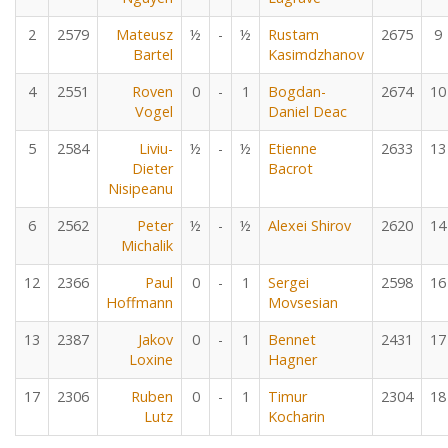
2
2579
Mateusz
½
-
½
Rustam
2675
9
Bartel
Kasimdzhanov
4
2551
Roven
0
-
1
Bogdan-
2674
10
Vogel
Daniel Deac
5
2584
Liviu-
½
-
½
Etienne
2633
13
Dieter
Bacrot
Nisipeanu
6
2562
Peter
½
-
½
Alexei Shirov
2620
14
Michalik
12
2366
Paul
0
-
1
Sergei
2598
16
Hoffmann
Movsesian
13
2387
Jakov
0
-
1
Bennet
2431
17
Loxine
Hagner
17
2306
Ruben
0
-
1
Timur
2304
18
Lutz
Kocharin