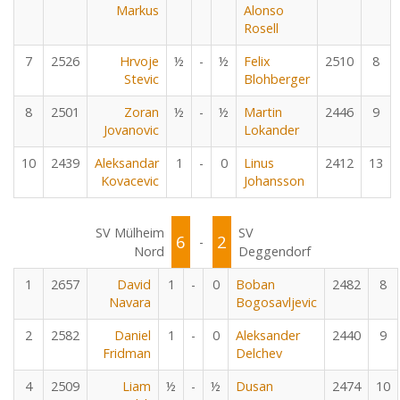
Markus
Alonso
Rosell
7
2526
Hrvoje
½
-
½
Felix
2510
8
Stevic
Blohberger
8
2501
Zoran
½
-
½
Martin
2446
9
Jovanovic
Lokander
10
2439
Aleksandar
1
-
0
Linus
2412
13
Kovacevic
Johansson
SV Mülheim
SV
6
2
-
Nord
Deggendorf
1
2657
David
1
-
0
Boban
2482
8
Navara
Bogosavljevic
2
2582
Daniel
1
-
0
Aleksander
2440
9
Fridman
Delchev
4
2509
Liam
½
-
½
Dusan
2474
10