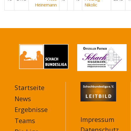
Heinemann
Nikolic
Startseite
MAIN
NAVIGATION
News
FOOTER
Ergebnisse
Impressum
Teams
Datenschutz