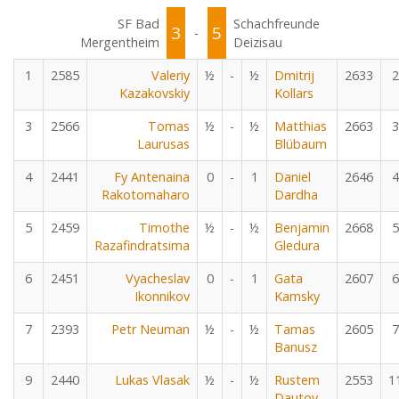
SF Bad
Schachfreunde
3
5
-
Mergentheim
Deizisau
1
2585
Valeriy
½
-
½
Dmitrij
2633
2
Kazakovskiy
Kollars
3
2566
Tomas
½
-
½
Matthias
2663
3
Laurusas
Blübaum
4
2441
Fy Antenaina
0
-
1
Daniel
2646
4
Rakotomaharo
Dardha
5
2459
Timothe
½
-
½
Benjamin
2668
5
Razafindratsima
Gledura
6
2451
Vyacheslav
0
-
1
Gata
2607
6
Ikonnikov
Kamsky
7
2393
Petr Neuman
½
-
½
Tamas
2605
7
Banusz
9
2440
Lukas Vlasak
½
-
½
Rustem
2553
1
Dautov