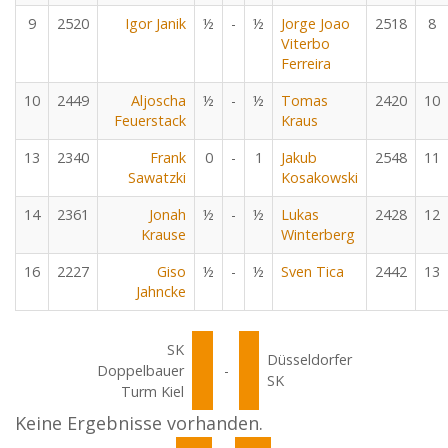
9
2520
Igor Janik
½
-
½
Jorge Joao
2518
8
Viterbo
Ferreira
10
2449
Aljoscha
½
-
½
Tomas
2420
10
Feuerstack
Kraus
13
2340
Frank
0
-
1
Jakub
2548
11
Sawatzki
Kosakowski
14
2361
Jonah
½
-
½
Lukas
2428
12
Krause
Winterberg
16
2227
Giso
½
-
½
Sven Tica
2442
13
Jahncke
SK
Düsseldorfer
Doppelbauer
-
SK
Turm Kiel
Keine Ergebnisse vorhanden.