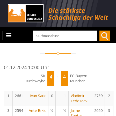
01.12.2024 10:00 Uhr
SK
4
-
4
FC Bayern
Kirchweyhe
München
1
2661
Ivan Saric
0
-
1
Vladimir
2739
2
Fedoseev
3
2594
Ante Brkic
½
-
½
Jaime
2620
3
Santos