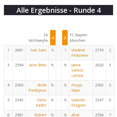
Alle Ergebnisse - Runde 4
SK
FC Bayern
4
4
-
Kirchweyhe
München
1
2661
Ivan Saric
0
-
1
Vladimir
2739
2
Fedoseev
3
2594
Ante Brkic
½
-
½
Jaime
2620
3
Santos
Latasa
4
2565
Borki
½
-
½
Pouya
2593
5
Predojevic
Idani
5
2543
Denis
½
-
½
Valentin
2547
6
Kadric
Dragnev
6
2561
Robert
½
-
½
Alvar
2536
7