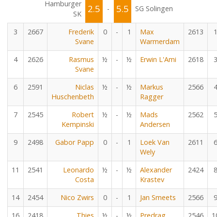
Hamburger
2.5
5.5
-
SG Solingen
SK
3
2667
Frederik
0
-
1
Max
2613
Svane
Warmerdam
4
2626
Rasmus
½
-
½
Erwin L'Ami
2618
Svane
6
2591
Niclas
½
-
½
Markus
2566
Huschenbeth
Ragger
7
2545
Robert
½
-
½
Mads
2562
Kempinski
Andersen
9
2498
Gabor Papp
0
-
1
Loek Van
2611
Wely
11
2541
Leonardo
½
-
½
Alexander
2424
Costa
Krastev
14
2454
Nico Zwirs
0
-
1
Jan Smeets
2566
16
2418
Thies
½
-
½
Predrag
2546
1