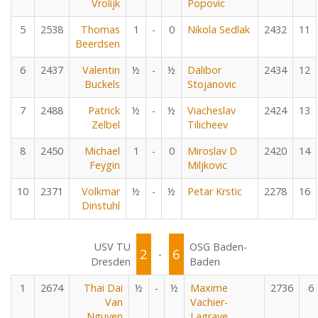
Vrolijk
Popovic
5
2538
Thomas
1
-
0
Nikola Sedlak
2432
11
Beerdsen
6
2437
Valentin
½
-
½
Dalibor
2434
12
Buckels
Stojanovic
7
2488
Patrick
½
-
½
Viacheslav
2424
13
Zelbel
Tilicheev
8
2450
Michael
1
-
0
Miroslav D
2420
14
Feygin
Miljkovic
10
2371
Volkmar
½
-
½
Petar Krstic
2278
16
Dinstuhl
USV TU
OSG Baden-
2
6
-
Dresden
Baden
1
2674
Thai Dai
½
-
½
Maxime
2736
6
Van
Vachier-
Nguyen
Lagrave