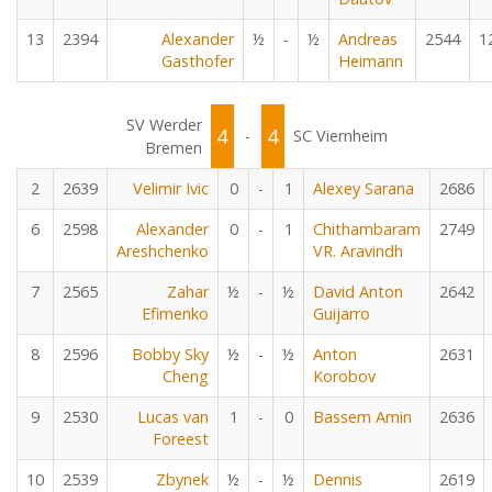
13
2394
Alexander
½
-
½
Andreas
2544
1
Gasthofer
Heimann
SV Werder
4
4
-
SC Viernheim
Bremen
2
2639
Velimir Ivic
0
-
1
Alexey Sarana
2686
6
2598
Alexander
0
-
1
Chithambaram
2749
Areshchenko
VR. Aravindh
7
2565
Zahar
½
-
½
David Anton
2642
Efimenko
Guijarro
8
2596
Bobby Sky
½
-
½
Anton
2631
Cheng
Korobov
9
2530
Lucas van
1
-
0
Bassem Amin
2636
Foreest
10
2539
Zbynek
½
-
½
Dennis
2619