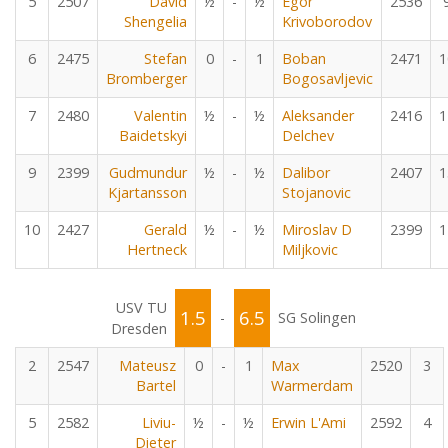
5
2507
David
½
-
½
Egor
2536
Shengelia
Krivoborodov
6
2475
Stefan
0
-
1
Boban
2471
1
Bromberger
Bogosavljevic
7
2480
Valentin
½
-
½
Aleksander
2416
1
Baidetskyi
Delchev
9
2399
Gudmundur
½
-
½
Dalibor
2407
1
Kjartansson
Stojanovic
10
2427
Gerald
½
-
½
Miroslav D
2399
1
Hertneck
Miljkovic
USV TU
1.5
6.5
-
SG Solingen
Dresden
2
2547
Mateusz
0
-
1
Max
2520
3
Bartel
Warmerdam
5
2582
Liviu-
½
-
½
Erwin L'Ami
2592
4
Dieter