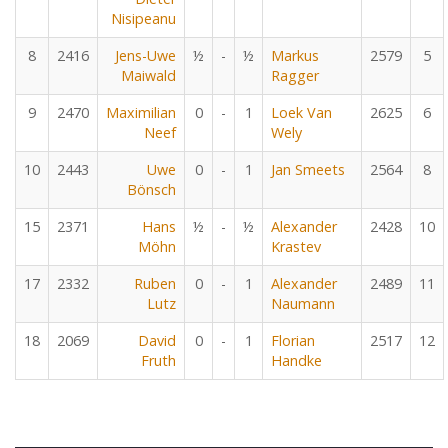
Nisipeanu
8
2416
Jens-Uwe
½
-
½
Markus
2579
5
Maiwald
Ragger
9
2470
Maximilian
0
-
1
Loek Van
2625
6
Neef
Wely
10
2443
Uwe
0
-
1
Jan Smeets
2564
8
Bönsch
15
2371
Hans
½
-
½
Alexander
2428
10
Möhn
Krastev
17
2332
Ruben
0
-
1
Alexander
2489
11
Lutz
Naumann
18
2069
David
0
-
1
Florian
2517
12
Fruth
Handke