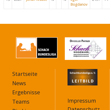
Bogdanov
Startseite
MAIN
NAVIGATION
News
FOOTER
Ergebnisse
Impressum
Teams
Datenschutz