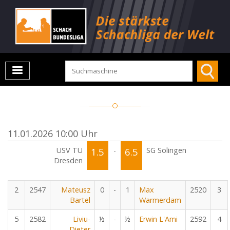
11.01.2026 10:00 Uhr
USV TU
1.5
-
6.5
SG Solingen
Dresden
2
2547
Mateusz
0
-
1
Max
2520
3
Bartel
Warmerdam
5
2582
Liviu-
½
-
½
Erwin L'Ami
2592
4
Dieter