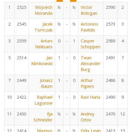
1
2525
Wojciech
½
-
½
Victor
2590
2
Moranda
Bologan
2
2545
Jacek
½
-
½
Antonios
2573
3
Tomczak
Pavlidis
3
2559
Arturs
0
-
1
Casper
2589
4
Neiksans
Schoppen
5
2514
Jan
1
-
0
Twan
2491
7
Klimkowski
Alexander
Burg
7
2449
Jonasz
1
-
0
Arthur
2486
8
Baum
Pijpers
10
2422
Raphael
1
-
0
Ravi Haria
2490
9
Lagunow
11
2450
Ilja
½
-
½
Andrey
2470
12
Schneider
Orlov
12
2414
Magnus
½
-
½
Felix Levin
2413
15