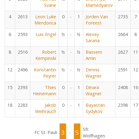
Svane
Mamedyarov
4
2613
Leon Luke
0
-
1
Jorden Van
2735
7
Mendonca
Foreest
6
2593
Luis Engel
½
-
½
Alexey
2664
8
Sarana
8
2516
Robert
½
-
½
Bassem
2627
11
Kempinski
Amin
12
2496
Konstantin
½
-
½
Dennis
2591
12
Peyrer
Wagner
15
2393
Thies
0
-
1
Dinara
2408
16
Heinemann
Wagner
18
2283
Jakob
0
-
1
Bayastan
2398
17
Weihrauch
Sydykov
Sfr.
3
5
FC St. Pauli
-
Wolfhagen