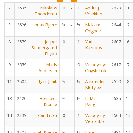
2
2635
Nikolaos
0
-
1
Andreij
2623
1
Theodorou
Volokitin
3
2626
Jonas Bjerre
½
-
½
Maksim
2644
2
Chigaev
8
2579
Jesper
0
-
1
Yuri
2607
6
Sondergaard
Kuzubov
Thybo
9
2559
Mads
1
-
0
Volodymyr
2617
7
Andersen
Onyshchuk
11
2504
Igor Janik
½
-
½
Alexander
2550
8
Motylev
13
2420
Benedict
½
-
½
Li Min
2535
12
Krause
Peng
14
2339
Can Ertan
0
-
1
Volodymyr
2504
13
Vetoshko
15
2327
Jonah Krause
½
-
½
Egor
2491
14