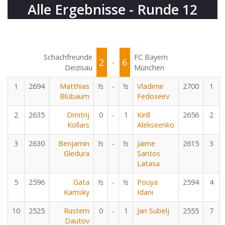
Alle Ergebnisse - Runde 12
Schachfreunde
FC Bayern
2
6
-
Deizisau
München
1
2694
Matthias
½
-
½
Vladimir
2700
1
Blübaum
Fedoseev
2
2635
Dmitrij
0
-
1
Kirill
2656
2
Kollars
Alekseenko
3
2630
Benjamin
½
-
½
Jaime
2615
3
Gledura
Santos
Latasa
5
2596
Gata
½
-
½
Pouya
2594
4
Kamsky
Idani
10
2525
Rustem
0
-
1
Jan Subelj
2555
7
Dautov