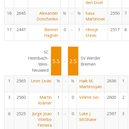
den Doel
16
2645
Alexander
½
-
½
Sasa
2550
7
Donchenko
Martinovic
17
2447
Bennet
0
-
1
Hrvoje
2517
8
Hagner
Stevic
SC
Heimbach-
SV Werder
5.5
2.5
-
Weis-
Bremen
Neuwied
1
2565
Leon Livaic
½
-
½
Haik M.
2636
1
Martirosyan
3
2560
Martin
1
-
0
Velimir Ivic
2600
2
Krämer
6
2525
Jorge Joao
1
-
0
Luke J
2597
3
Viterbo
McShane
Ferreira