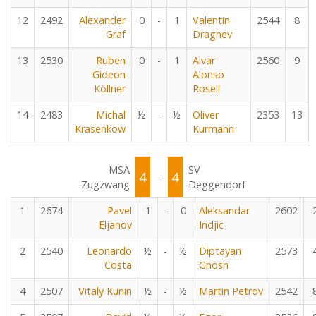
12
2492
Alexander
0
-
1
Valentin
2544
8
Graf
Dragnev
13
2530
Ruben
0
-
1
Alvar
2560
9
Gideon
Alonso
Köllner
Rosell
14
2483
Michal
½
-
½
Oliver
2353
13
Krasenkow
Kurmann
MSA
SV
4
4
-
Zugzwang
Deggendorf
1
2674
Pavel
1
-
0
Aleksandar
2602
Eljanov
Indjic
2
2540
Leonardo
½
-
½
Diptayan
2573
Costa
Ghosh
4
2507
Vitaly Kunin
½
-
½
Martin Petrov
2542