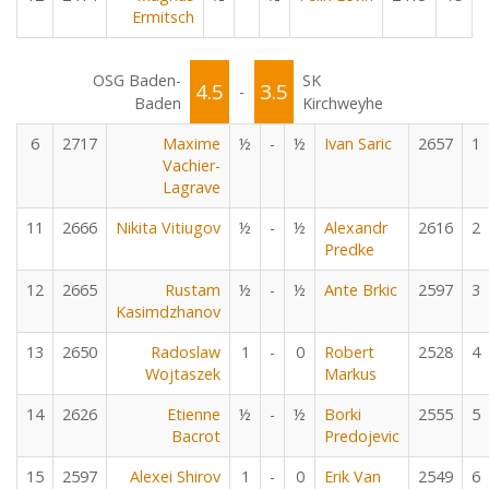
Ermitsch
OSG Baden-
SK
4.5
3.5
-
Baden
Kirchweyhe
6
2717
Maxime
½
-
½
Ivan Saric
2657
1
Vachier-
Lagrave
11
2666
Nikita Vitiugov
½
-
½
Alexandr
2616
2
Predke
12
2665
Rustam
½
-
½
Ante Brkic
2597
3
Kasimdzhanov
13
2650
Radoslaw
1
-
0
Robert
2528
4
Wojtaszek
Markus
14
2626
Etienne
½
-
½
Borki
2555
5
Bacrot
Predojevic
15
2597
Alexei Shirov
1
-
0
Erik Van
2549
6