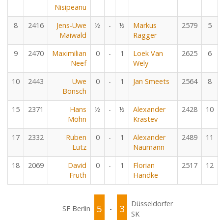
Nisipeanu
8
2416
Jens-Uwe
½
-
½
Markus
2579
5
Maiwald
Ragger
9
2470
Maximilian
0
-
1
Loek Van
2625
6
Neef
Wely
10
2443
Uwe
0
-
1
Jan Smeets
2564
8
Bönsch
15
2371
Hans
½
-
½
Alexander
2428
10
Möhn
Krastev
17
2332
Ruben
0
-
1
Alexander
2489
11
Lutz
Naumann
18
2069
David
0
-
1
Florian
2517
12
Fruth
Handke
Düsseldorfer
5
3
SF Berlin
-
SK