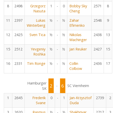
8
2498
Grzegorz
1
-
0
Bobby Sky
2571
8
Nasuta
Cheng
11
2397
Lukas
½
-
½
Zahar
2548
9
Winterberg
Efimenko
12
2425
Sven Tica
½
-
½
Nikolas
2438
13
Wachinger
15
2512
Yevgeniy
½
-
½
Jari Reuker
2427
15
Roshka
16
2331
Tim Ronge
½
-
½
Collin
2436
17
Colbow
Hamburger
2
6
-
SC Viernheim
SK
1
2645
Frederik
0
-
1
Jan-Krzysztof
2739
2
Svane
Duda
3
2620
Rasmus
½
-
½
Shakhriyar
2717
3