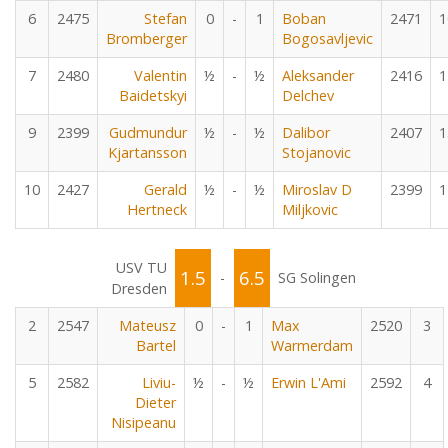
6
2475
Stefan
0
-
1
Boban
2471
1
Bromberger
Bogosavljevic
7
2480
Valentin
½
-
½
Aleksander
2416
1
Baidetskyi
Delchev
9
2399
Gudmundur
½
-
½
Dalibor
2407
1
Kjartansson
Stojanovic
10
2427
Gerald
½
-
½
Miroslav D
2399
1
Hertneck
Miljkovic
USV TU
1.5
6.5
-
SG Solingen
Dresden
2
2547
Mateusz
0
-
1
Max
2520
3
Bartel
Warmerdam
5
2582
Liviu-
½
-
½
Erwin L'Ami
2592
4
Dieter
Nisipeanu