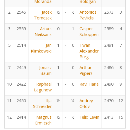
Moranda
Bologan
2
2545
Jacek
½
-
½
Antonios
2573
3
Tomczak
Pavlidis
3
2559
Arturs
0
-
1
Casper
2589
4
Neiksans
Schoppen
5
2514
Jan
1
-
0
Twan
2491
7
Klimkowski
Alexander
Burg
7
2449
Jonasz
1
-
0
Arthur
2486
8
Baum
Pijpers
10
2422
Raphael
1
-
0
Ravi Haria
2490
9
Lagunow
11
2450
Ilja
½
-
½
Andrey
2470
12
Schneider
Orlov
12
2414
Magnus
½
-
½
Felix Levin
2413
15
Ermitsch