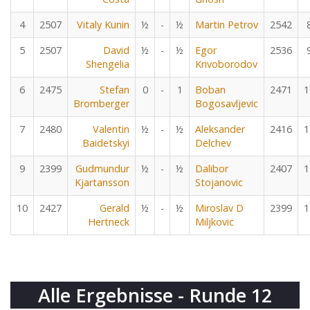
4
2507
Vitaly Kunin
½
-
½
Martin Petrov
2542
5
2507
David
½
-
½
Egor
2536
Shengelia
Krivoborodov
6
2475
Stefan
0
-
1
Boban
2471
1
Bromberger
Bogosavljevic
7
2480
Valentin
½
-
½
Aleksander
2416
1
Baidetskyi
Delchev
9
2399
Gudmundur
½
-
½
Dalibor
2407
1
Kjartansson
Stojanovic
10
2427
Gerald
½
-
½
Miroslav D
2399
1
Hertneck
Miljkovic
Alle Ergebnisse - Runde 12