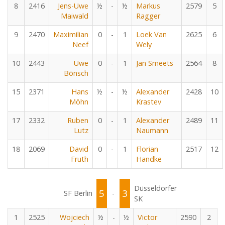
8
2416
Jens-Uwe
½
-
½
Markus
2579
5
Maiwald
Ragger
9
2470
Maximilian
0
-
1
Loek Van
2625
6
Neef
Wely
10
2443
Uwe
0
-
1
Jan Smeets
2564
8
Bönsch
15
2371
Hans
½
-
½
Alexander
2428
10
Möhn
Krastev
17
2332
Ruben
0
-
1
Alexander
2489
11
Lutz
Naumann
18
2069
David
0
-
1
Florian
2517
12
Fruth
Handke
Düsseldorfer
5
3
SF Berlin
-
SK
1
2525
Wojciech
½
-
½
Victor
2590
2