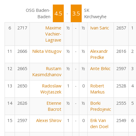
OSG Baden-
SK
4.5
3.5
-
Baden
Kirchweyhe
6
2717
Maxime
½
-
½
Ivan Saric
2657
1
Vachier-
Lagrave
11
2666
Nikita Vitiugov
½
-
½
Alexandr
2616
2
Predke
12
2665
Rustam
½
-
½
Ante Brkic
2597
3
Kasimdzhanov
13
2650
Radoslaw
1
-
0
Robert
2528
4
Wojtaszek
Markus
14
2626
Etienne
½
-
½
Borki
2555
5
Bacrot
Predojevic
15
2597
Alexei Shirov
1
-
0
Erik Van
2549
6
den Doel