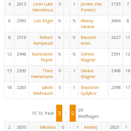
4
2613
Leon Luke
0
-
1
Jorden Van
2735
7
Mendonca
Foreest
6
2593
Luis Engel
½
-
½
Alexey
2664
8
Sarana
8
2516
Robert
½
-
½
Bassem
2627
11
Kempinski
Amin
12
2496
Konstantin
½
-
½
Dennis
2591
12
Peyrer
Wagner
15
2393
Thies
0
-
1
Dinara
2408
16
Heinemann
Wagner
18
2283
Jakob
0
-
1
Bayastan
2398
17
Weihrauch
Sydykov
Sfr.
3
5
FC St. Pauli
-
Wolfhagen
2
2635
Nikolaos
0
-
1
Andreij
2623
1