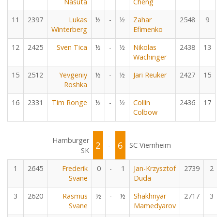
Nasuta
Cheng
11
2397
Lukas
½
-
½
Zahar
2548
9
Winterberg
Efimenko
12
2425
Sven Tica
½
-
½
Nikolas
2438
13
Wachinger
15
2512
Yevgeniy
½
-
½
Jari Reuker
2427
15
Roshka
16
2331
Tim Ronge
½
-
½
Collin
2436
17
Colbow
Hamburger
2
6
-
SC Viernheim
SK
1
2645
Frederik
0
-
1
Jan-Krzysztof
2739
2
Svane
Duda
3
2620
Rasmus
½
-
½
Shakhriyar
2717
3
Svane
Mamedyarov