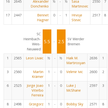
16
2645
Alexander
½
-
½
Sasa
2550
7
Donchenko
Martinovic
17
2447
Bennet
0
-
1
Hrvoje
2517
8
Hagner
Stevic
SC
Heimbach-
SV Werder
5.5
2.5
-
Weis-
Bremen
Neuwied
1
2565
Leon Livaic
½
-
½
Haik M.
2636
1
Martirosyan
3
2560
Martin
1
-
0
Velimir Ivic
2600
2
Krämer
6
2525
Jorge Joao
1
-
0
Luke J
2597
3
Viterbo
McShane
Ferreira
8
2498
Grzegorz
1
-
0
Bobby Sky
2571
8