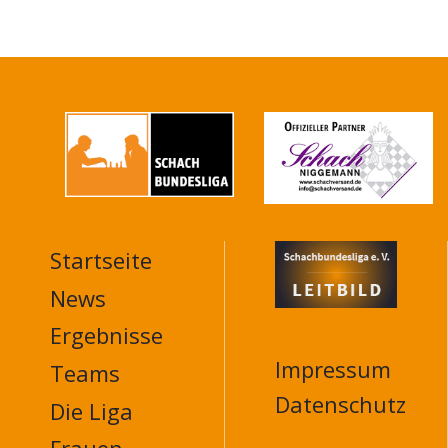
Startseite
MAIN
NAVIGATION
News
FOOTER
Ergebnisse
Impressum
Teams
Datenschutz
Die Liga