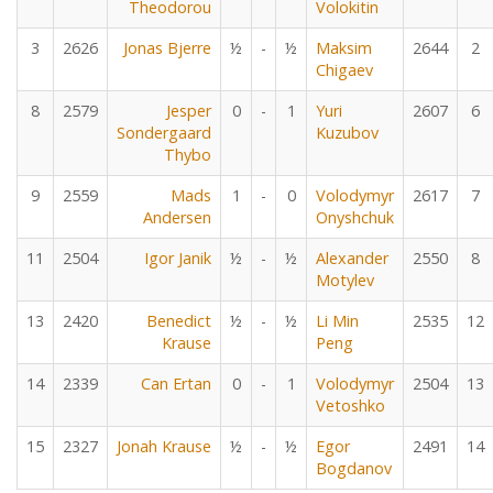
Theodorou
Volokitin
3
2626
Jonas Bjerre
½
-
½
Maksim
2644
2
Chigaev
8
2579
Jesper
0
-
1
Yuri
2607
6
Sondergaard
Kuzubov
Thybo
9
2559
Mads
1
-
0
Volodymyr
2617
7
Andersen
Onyshchuk
11
2504
Igor Janik
½
-
½
Alexander
2550
8
Motylev
13
2420
Benedict
½
-
½
Li Min
2535
12
Krause
Peng
14
2339
Can Ertan
0
-
1
Volodymyr
2504
13
Vetoshko
15
2327
Jonah Krause
½
-
½
Egor
2491
14
Bogdanov