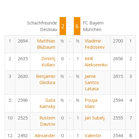
Schachfreunde
FC Bayern
2
6
-
Deizisau
München
1
2694
Matthias
½
-
½
Vladimir
2700
1
Blübaum
Fedoseev
2
2635
Dmitrij
0
-
1
Kirill
2656
2
Kollars
Alekseenko
3
2630
Benjamin
½
-
½
Jaime
2615
3
Gledura
Santos
Latasa
5
2596
Gata
½
-
½
Pouya
2594
4
Kamsky
Idani
10
2525
Rustem
0
-
1
Jan Subelj
2555
7
Dautov
12
2492
Alexander
0
-
1
Valentin
2544
8