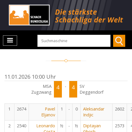
11.01.2026 10:00 Uhr
MSA
4
-
4
SV
Zugzwang
Deggendorf
1
2674
Pavel
1
-
0
Aleksandar
2602
Eljanov
Indjic
2
2540
Leonardo
½
-
½
Diptayan
2573
Costa
Ghosh