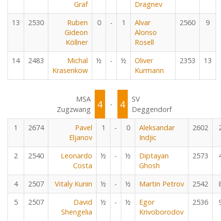
Graf
Dragnev
13
2530
Ruben
0
-
1
Alvar
2560
9
Gideon
Alonso
Köllner
Rosell
14
2483
Michal
½
-
½
Oliver
2353
13
Krasenkow
Kurmann
MSA
SV
4
4
-
Zugzwang
Deggendorf
1
2674
Pavel
1
-
0
Aleksandar
2602
Eljanov
Indjic
2
2540
Leonardo
½
-
½
Diptayan
2573
Costa
Ghosh
4
2507
Vitaly Kunin
½
-
½
Martin Petrov
2542
5
2507
David
½
-
½
Egor
2536
Shengelia
Krivoborodov