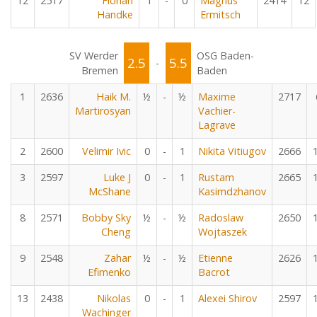
12
2517
Florian
1
-
0
Magnus
2414
12
Handke
Ermitsch
SV Werder
OSG Baden-
2.5
5.5
-
Bremen
Baden
1
2636
Haik M.
½
-
½
Maxime
2717
Martirosyan
Vachier-
Lagrave
2
2600
Velimir Ivic
0
-
1
Nikita Vitiugov
2666
3
2597
Luke J
0
-
1
Rustam
2665
McShane
Kasimdzhanov
8
2571
Bobby Sky
½
-
½
Radoslaw
2650
Cheng
Wojtaszek
9
2548
Zahar
½
-
½
Etienne
2626
Efimenko
Bacrot
13
2438
Nikolas
0
-
1
Alexei Shirov
2597
Wachinger