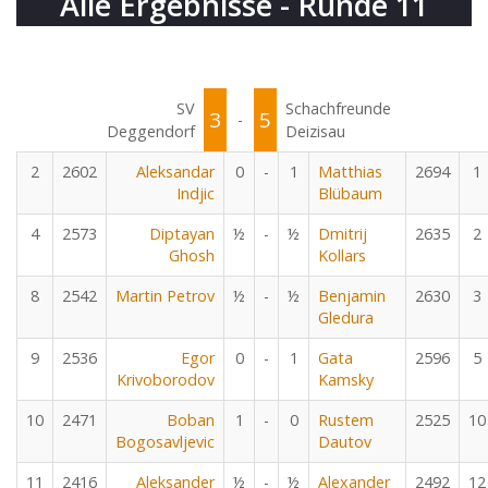
Alle Ergebnisse - Runde 11
SV
Schachfreunde
3
5
-
Deggendorf
Deizisau
2
2602
Aleksandar
0
-
1
Matthias
2694
1
Indjic
Blübaum
4
2573
Diptayan
½
-
½
Dmitrij
2635
2
Ghosh
Kollars
8
2542
Martin Petrov
½
-
½
Benjamin
2630
3
Gledura
9
2536
Egor
0
-
1
Gata
2596
5
Krivoborodov
Kamsky
10
2471
Boban
1
-
0
Rustem
2525
10
Bogosavljevic
Dautov
11
2416
Aleksander
½
-
½
Alexander
2492
12