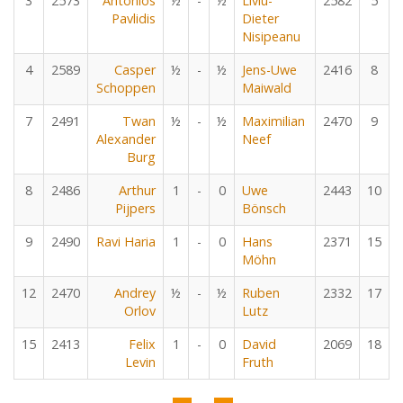
3
2573
Antonios
½
-
½
Liviu-
2582
5
Pavlidis
Dieter
Nisipeanu
4
2589
Casper
½
-
½
Jens-Uwe
2416
8
Schoppen
Maiwald
7
2491
Twan
½
-
½
Maximilian
2470
9
Alexander
Neef
Burg
8
2486
Arthur
1
-
0
Uwe
2443
10
Pijpers
Bönsch
9
2490
Ravi Haria
1
-
0
Hans
2371
15
Möhn
12
2470
Andrey
½
-
½
Ruben
2332
17
Orlov
Lutz
15
2413
Felix
1
-
0
David
2069
18
Levin
Fruth