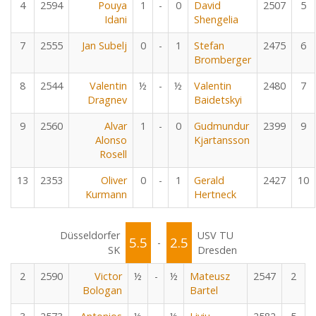
4
2594
Pouya
1
-
0
David
2507
5
Idani
Shengelia
7
2555
Jan Subelj
0
-
1
Stefan
2475
6
Bromberger
8
2544
Valentin
½
-
½
Valentin
2480
7
Dragnev
Baidetskyi
9
2560
Alvar
1
-
0
Gudmundur
2399
9
Alonso
Kjartansson
Rosell
13
2353
Oliver
0
-
1
Gerald
2427
10
Kurmann
Hertneck
Düsseldorfer
USV TU
5.5
2.5
-
SK
Dresden
2
2590
Victor
½
-
½
Mateusz
2547
2
Bologan
Bartel