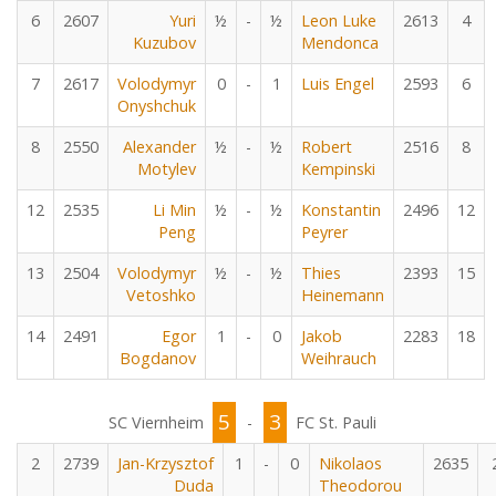
6
2607
Yuri
½
-
½
Leon Luke
2613
4
Kuzubov
Mendonca
7
2617
Volodymyr
0
-
1
Luis Engel
2593
6
Onyshchuk
8
2550
Alexander
½
-
½
Robert
2516
8
Motylev
Kempinski
12
2535
Li Min
½
-
½
Konstantin
2496
12
Peng
Peyrer
13
2504
Volodymyr
½
-
½
Thies
2393
15
Vetoshko
Heinemann
14
2491
Egor
1
-
0
Jakob
2283
18
Bogdanov
Weihrauch
5
3
SC Viernheim
-
FC St. Pauli
2
2739
Jan-Krzysztof
1
-
0
Nikolaos
2635
Duda
Theodorou