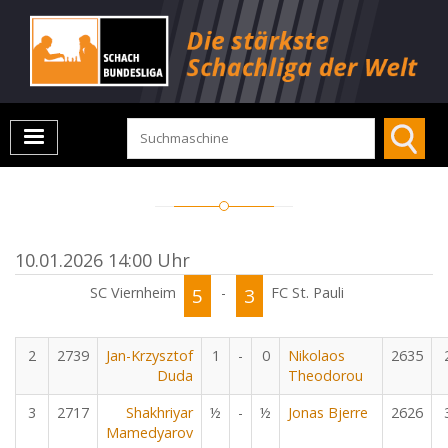
10.01.2026 14:00 Uhr
SC Viernheim
5
-
3
FC St. Pauli
2
2739
Jan-Krzysztof
1
-
0
Nikolaos
2635
Duda
Theodorou
3
2717
Shakhriyar
½
-
½
Jonas Bjerre
2626
Mamedyarov