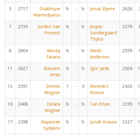
3
2717
Shakhriyar
½
-
½
Jonas Bjerre
2626
Mamedyarov
7
2735
Jorden Van
½
-
½
Jesper
2579
Foreest
Sondergaard
Thybo
8
2664
Alexey
½
-
½
Mads
2559
Sarana
Andersen
11
2627
Bassem
½
-
½
Igor Janik
2504
1
Amin
12
2591
Dennis
1
-
0
Benedict
2420
1
Wagner
Krause
16
2408
Dinara
½
-
½
Can Ertan
2339
1
Wagner
17
2398
Bayastan
½
-
½
Jonah Krause
2327
1
Sydykov