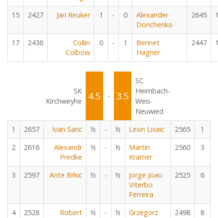
15
2427
Jari Reuker
1
-
0
Alexander
2645
Donchenko
17
2436
Collin
0
-
1
Bennet
2447
Colbow
Hagner
SC
SK
Heimbach-
4.5
3.5
-
Kirchweyhe
Weis-
Neuwied
1
2657
Ivan Saric
½
-
½
Leon Livaic
2565
1
2
2616
Alexandr
½
-
½
Martin
2560
3
Predke
Krämer
3
2597
Ante Brkic
½
-
½
Jorge Joao
2525
6
Viterbo
Ferreira
4
2528
Robert
½
-
½
Grzegorz
2498
8