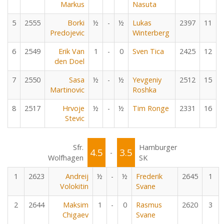
Markus
Nasuta
5
2555
Borki
½
-
½
Lukas
2397
11
Predojevic
Winterberg
6
2549
Erik Van
1
-
0
Sven Tica
2425
12
den Doel
7
2550
Sasa
½
-
½
Yevgeniy
2512
15
Martinovic
Roshka
8
2517
Hrvoje
½
-
½
Tim Ronge
2331
16
Stevic
Sfr.
Hamburger
4.5
3.5
-
Wolfhagen
SK
1
2623
Andreij
½
-
½
Frederik
2645
1
Volokitin
Svane
2
2644
Maksim
1
-
0
Rasmus
2620
3
Chigaev
Svane