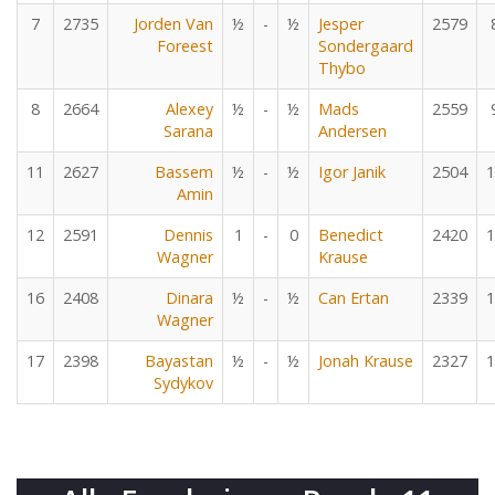
7
2735
Jorden Van
½
-
½
Jesper
2579
Foreest
Sondergaard
Thybo
8
2664
Alexey
½
-
½
Mads
2559
Sarana
Andersen
11
2627
Bassem
½
-
½
Igor Janik
2504
1
Amin
12
2591
Dennis
1
-
0
Benedict
2420
1
Wagner
Krause
16
2408
Dinara
½
-
½
Can Ertan
2339
1
Wagner
17
2398
Bayastan
½
-
½
Jonah Krause
2327
1
Sydykov