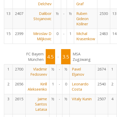
Delchev
Graf
13
2407
Dalibor
½
-
½
Ruben
2530
13
Stojanovic
Gideon
Köllner
15
2399
Miroslav D
0
-
1
Michal
2483
14
Miljkovic
Krasenkow
FC Bayern
MSA
4.5
3.5
-
München
Zugzwang
1
2700
Vladimir
½
-
½
Pavel
2674
1
Fedoseev
Eljanov
2
2656
Kirill
1
-
0
Leonardo
2540
2
Alekseenko
Costa
3
2615
Jaime
½
-
½
Vitaly Kunin
2507
4
Santos
Latasa