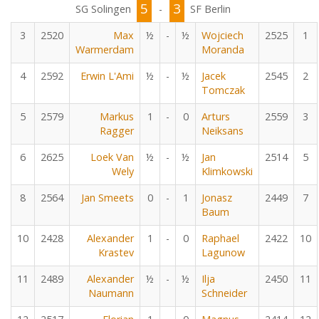
5
3
SG Solingen
-
SF Berlin
3
2520
Max
½
-
½
Wojciech
2525
1
Warmerdam
Moranda
4
2592
Erwin L'Ami
½
-
½
Jacek
2545
2
Tomczak
5
2579
Markus
1
-
0
Arturs
2559
3
Ragger
Neiksans
6
2625
Loek Van
½
-
½
Jan
2514
5
Wely
Klimkowski
8
2564
Jan Smeets
0
-
1
Jonasz
2449
7
Baum
10
2428
Alexander
1
-
0
Raphael
2422
10
Krastev
Lagunow
11
2489
Alexander
½
-
½
Ilja
2450
11
Naumann
Schneider