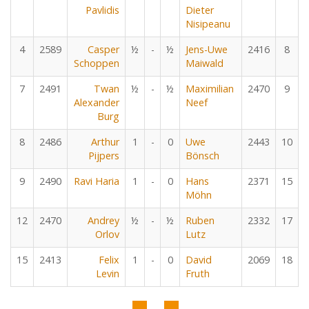
Pavlidis
Dieter
Nisipeanu
4
2589
Casper
½
-
½
Jens-Uwe
2416
8
Schoppen
Maiwald
7
2491
Twan
½
-
½
Maximilian
2470
9
Alexander
Neef
Burg
8
2486
Arthur
1
-
0
Uwe
2443
10
Pijpers
Bönsch
9
2490
Ravi Haria
1
-
0
Hans
2371
15
Möhn
12
2470
Andrey
½
-
½
Ruben
2332
17
Orlov
Lutz
15
2413
Felix
1
-
0
David
2069
18
Levin
Fruth