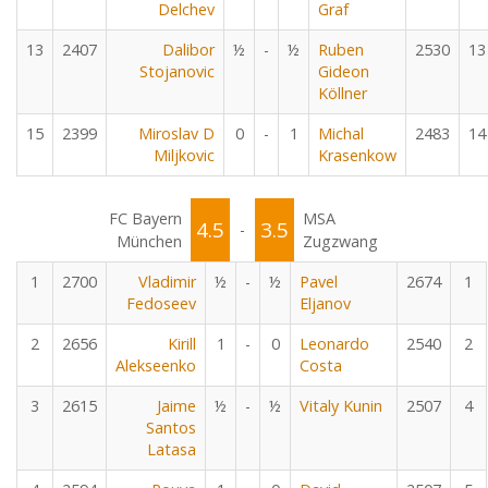
Delchev
Graf
13
2407
Dalibor
½
-
½
Ruben
2530
13
Stojanovic
Gideon
Köllner
15
2399
Miroslav D
0
-
1
Michal
2483
14
Miljkovic
Krasenkow
FC Bayern
MSA
4.5
3.5
-
München
Zugzwang
1
2700
Vladimir
½
-
½
Pavel
2674
1
Fedoseev
Eljanov
2
2656
Kirill
1
-
0
Leonardo
2540
2
Alekseenko
Costa
3
2615
Jaime
½
-
½
Vitaly Kunin
2507
4
Santos
Latasa