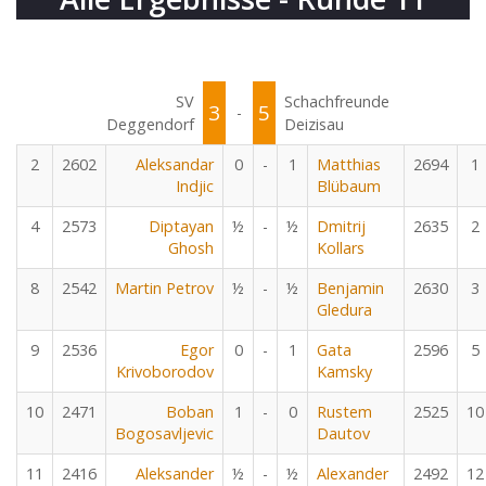
SV
Schachfreunde
3
5
-
Deggendorf
Deizisau
2
2602
Aleksandar
0
-
1
Matthias
2694
1
Indjic
Blübaum
4
2573
Diptayan
½
-
½
Dmitrij
2635
2
Ghosh
Kollars
8
2542
Martin Petrov
½
-
½
Benjamin
2630
3
Gledura
9
2536
Egor
0
-
1
Gata
2596
5
Krivoborodov
Kamsky
10
2471
Boban
1
-
0
Rustem
2525
10
Bogosavljevic
Dautov
11
2416
Aleksander
½
-
½
Alexander
2492
12