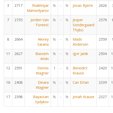
3
2717
Shakhriyar
½
-
½
Jonas Bjerre
2626
Mamedyarov
7
2735
Jorden Van
½
-
½
Jesper
2579
Foreest
Sondergaard
Thybo
8
2664
Alexey
½
-
½
Mads
2559
Sarana
Andersen
11
2627
Bassem
½
-
½
Igor Janik
2504
1
Amin
12
2591
Dennis
1
-
0
Benedict
2420
1
Wagner
Krause
16
2408
Dinara
½
-
½
Can Ertan
2339
1
Wagner
17
2398
Bayastan
½
-
½
Jonah Krause
2327
1
Sydykov