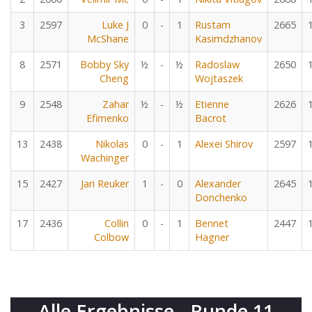
3
2597
Luke J
0
-
1
Rustam
2665
McShane
Kasimdzhanov
8
2571
Bobby Sky
½
-
½
Radoslaw
2650
Cheng
Wojtaszek
9
2548
Zahar
½
-
½
Etienne
2626
Efimenko
Bacrot
13
2438
Nikolas
0
-
1
Alexei Shirov
2597
Wachinger
15
2427
Jari Reuker
1
-
0
Alexander
2645
Donchenko
17
2436
Collin
0
-
1
Bennet
2447
Colbow
Hagner
Alle Ergebnisse - Runde 11