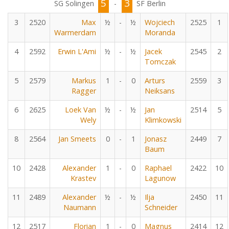
5
3
SG Solingen
-
SF Berlin
3
2520
Max
½
-
½
Wojciech
2525
1
Warmerdam
Moranda
4
2592
Erwin L'Ami
½
-
½
Jacek
2545
2
Tomczak
5
2579
Markus
1
-
0
Arturs
2559
3
Ragger
Neiksans
6
2625
Loek Van
½
-
½
Jan
2514
5
Wely
Klimkowski
8
2564
Jan Smeets
0
-
1
Jonasz
2449
7
Baum
10
2428
Alexander
1
-
0
Raphael
2422
10
Krastev
Lagunow
11
2489
Alexander
½
-
½
Ilja
2450
11
Naumann
Schneider
12
2517
Florian
1
-
0
Magnus
2414
12