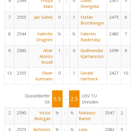
4
2594
Pouya
1
-
0
David
2507
5
Idani
Shengelia
7
2555
Jan Subelj
0
-
1
Stefan
2475
6
Bromberger
8
2544
Valentin
½
-
½
Valentin
2480
7
Dragnev
Baidetskyi
9
2560
Alvar
1
-
0
Gudmundur
2399
9
Alonso
Kjartansson
Rosell
13
2353
Oliver
0
-
1
Gerald
2427
10
Kurmann
Hertneck
Düsseldorfer
USV TU
5.5
2.5
-
SK
Dresden
2
2590
Victor
½
-
½
Mateusz
2547
2
Bologan
Bartel
3
2573
Antonios
½
-
½
Liviu-
2582
5