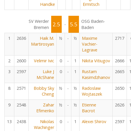
Handke
Ermitsch
SV Werder
OSG Baden-
2.5
5.5
-
Bremen
Baden
1
2636
Haik M.
½
-
½
Maxime
2717
Martirosyan
Vachier-
Lagrave
2
2600
Velimir Ivic
0
-
1
Nikita Vitiugov
2666
3
2597
Luke J
0
-
1
Rustam
2665
McShane
Kasimdzhanov
8
2571
Bobby Sky
½
-
½
Radoslaw
2650
Cheng
Wojtaszek
9
2548
Zahar
½
-
½
Etienne
2626
Efimenko
Bacrot
13
2438
Nikolas
0
-
1
Alexei Shirov
2597
Wachinger