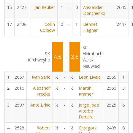
15
2427
Jari Reuker
1
-
0
Alexander
2645
Donchenko
17
2436
Collin
0
-
1
Bennet
2447
Colbow
Hagner
SC
SK
Heimbach-
4.5
3.5
-
Kirchweyhe
Weis-
Neuwied
1
2657
Ivan Saric
½
-
½
Leon Livaic
2565
1
2
2616
Alexandr
½
-
½
Martin
2560
3
Predke
Krämer
3
2597
Ante Brkic
½
-
½
Jorge Joao
2525
6
Viterbo
Ferreira
4
2528
Robert
½
-
½
Grzegorz
2498
8