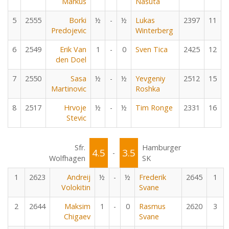
Markus
Nasuta
5
2555
Borki
½
-
½
Lukas
2397
11
Predojevic
Winterberg
6
2549
Erik Van
1
-
0
Sven Tica
2425
12
den Doel
7
2550
Sasa
½
-
½
Yevgeniy
2512
15
Martinovic
Roshka
8
2517
Hrvoje
½
-
½
Tim Ronge
2331
16
Stevic
Sfr.
Hamburger
4.5
3.5
-
Wolfhagen
SK
1
2623
Andreij
½
-
½
Frederik
2645
1
Volokitin
Svane
2
2644
Maksim
1
-
0
Rasmus
2620
3
Chigaev
Svane