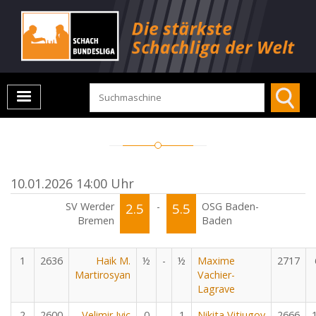
10.01.2026 14:00 Uhr
SV Werder
2.5
-
5.5
OSG Baden-
Bremen
Baden
1
2636
Haik M.
½
-
½
Maxime
2717
Martirosyan
Vachier-
Lagrave
2
2600
Velimir Ivic
0
-
1
Nikita Vitiugov
2666