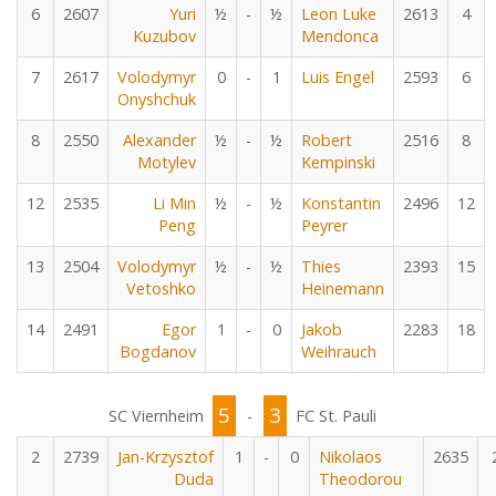
6
2607
Yuri
½
-
½
Leon Luke
2613
4
Kuzubov
Mendonca
7
2617
Volodymyr
0
-
1
Luis Engel
2593
6
Onyshchuk
8
2550
Alexander
½
-
½
Robert
2516
8
Motylev
Kempinski
12
2535
Li Min
½
-
½
Konstantin
2496
12
Peng
Peyrer
13
2504
Volodymyr
½
-
½
Thies
2393
15
Vetoshko
Heinemann
14
2491
Egor
1
-
0
Jakob
2283
18
Bogdanov
Weihrauch
5
3
SC Viernheim
-
FC St. Pauli
2
2739
Jan-Krzysztof
1
-
0
Nikolaos
2635
Duda
Theodorou